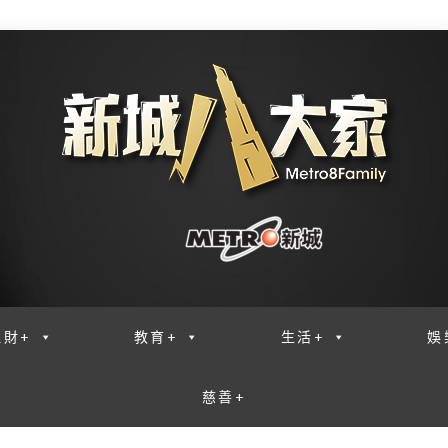
理財+
教育+
生活+
娛
慈善+