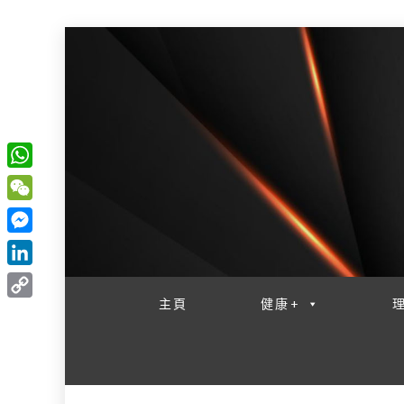
W
一網睇盡 八家大成
h
W
a
e
M
t
C
e
L
s
h
s
i
主頁
健康+
A
C
a
s
n
p
o
t
e
k
p
p
n
e
y
g
d