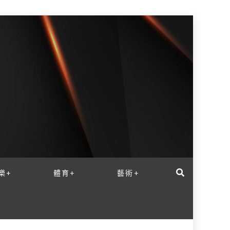
樂+
體育+
藝術+