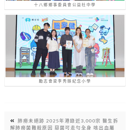
十八鄉鄉事委員會公益社中學
勵志會梁李秀娛紀念小學
肺癆未絕跡 2025年港錄近3,000宗 醫生拆
解肺癆菌難殺原因 惡菌可走勻全身 咳出血屬