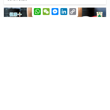
W
W
M
L
C
h
e
e
i
o
a
C
s
n
p
t
h
s
k
y
s
a
e
e
L
A
t
n
d
i
p
g
I
n
p
e
n
k
r
HYROX熱潮！急進或訓練不足易肌腱拉傷、撕裂 痠痛超
過一星期別忽視｜養和醫院骨科專科醫生黃惠國醫生
06/08/2026