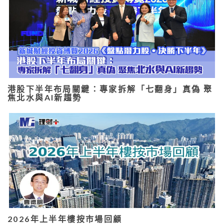
港股下半年布局關鍵：專家拆解「七翻身」真偽 聚
焦北水與AI新趨勢
2026年上半年樓按市場回顧