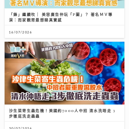
「鋒」繼續吹 | 美容廣告仲玩「P圖」？ 著名ＭＶ導
演：而家觀眾最想睇真實感
16/07/2026
沙生菜寄生蟲危機！美國約7000人中招 清水洗唔走 3
步徹底洗走蟲蟲
30/07/2026