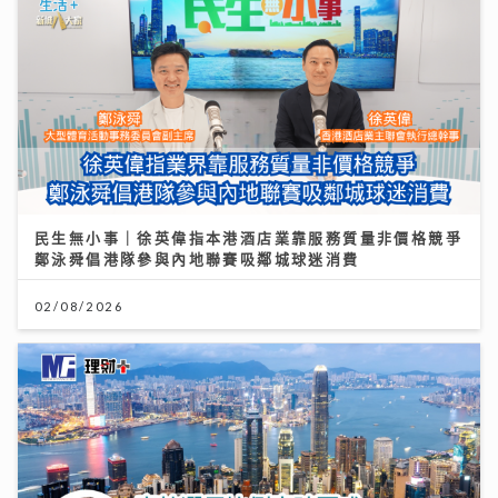
民生無小事｜徐英偉指本港酒店業靠服務質量非價格競爭
鄭泳舜倡港隊參與內地聯賽吸鄰城球迷消費
02/08/2026