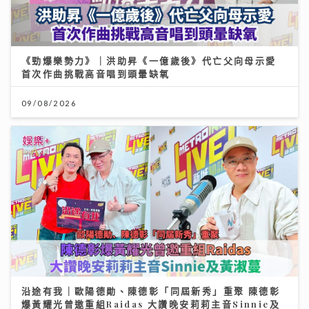
《勁爆樂勢力》｜洪助昇《一億歲後》代亡父向母示愛
首次作曲挑戰高音唱到頭暈缺氧
09/08/2026
沿途有我｜歐陽德勛、陳德彰「同屆新秀」重聚 陳德彰
爆黃耀光曾邀重組Raidas 大讚晚安莉莉主音Sinnie及