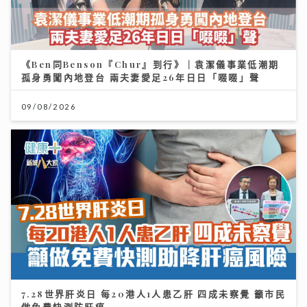
《Ben同Benson『Chur』到行》｜袁潔儀事業低潮期
孤身勇闖內地登台 兩夫妻愛足26年日日「啜啜」聲
09/08/2026
7.28世界肝炎日 每20港人1人患乙肝 四成未察覺 籲市民
做免費快測防肝癌