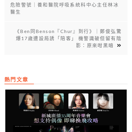
危險警號｜養和醫院呼吸系統科中心主任林冰
醫生
《Ben同Benson『Chur』到行》｜鄭俊弘驚
爆17歲遭設局誘「陪客」 機警識破但留有陰
影：原來咁黑暗
熱門文章