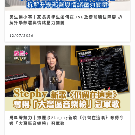
民生無小事｜家長與學生如何在DSE放榜前穩住陣腳 拆
解升學部署與情緒壓力關鍵
12/07/2026
灣區聲勢力｜鄧麗欣Stephy新歌《仍留在這裏》奪得今
週「大灣區音樂榜」冠軍歌