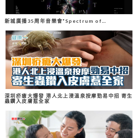
新城廣播35周年音樂會“Spectrum of…
深圳疥瘡大爆發 港人北上浸溫泉按摩勁易中招 寄生
蟲鑽入皮膚惹全家