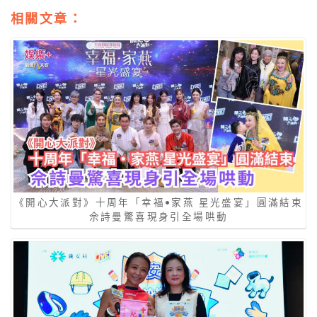
相關文章：
《開心大派對》十周年「幸福•家燕 星光盛宴」圓滿結束
佘詩曼驚喜現身引全場哄動