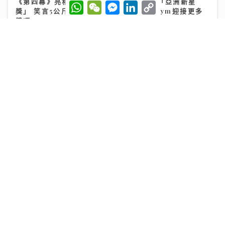
《第四幕》亮相紐約亞洲電影節 袁澧林奪「亞洲新星
W
W
M
L
C
獎」 笑言5公斤獎座「份量十足」：要操Gym迎接更多
h
e
e
i
o
a
C
s
n
p
獎項
t
h
s
k
y
s
a
e
e
L
25/07/2026
A
t
n
d
i
p
g
I
n
p
e
n
k
r
將軍澳播道書院-中學部