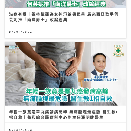
沿途有我｜視林憶蓮為女神飛啟德追星 馬來西亞歌手何
芸妮推「南洋爵士」改編經典
06/08/2026
年輕一族竟是睪丸癌發病高峰 無痛腫塊最危險 醫生教1
招自救｜養和綜合腫瘤科中心副主任潘明駿醫生
09/07/2026