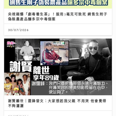
央視踢爆「劇毒養生茶」！服用3毫克可致死 網售生附子
偽裝農產品釀多宗中毒個案
30/07/2026
謝賢離世｜霆鋒發文：大家想起我父親 不用哭 他會覺得
不夠瀟灑