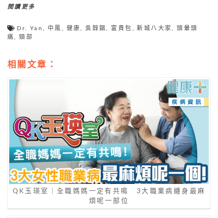
閱讀更多
Dr. Yan
,
中風
,
健康
,
吳錞銦
,
富貴包
,
新城八大家
,
頭暈頭
痛
,
頸部
相關文章：
QK玉瑛室｜全職媽媽一定有共鳴 3大職業病纏身最麻
煩呢一部位