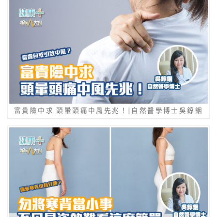
富貴險中求 頭暈頭痛中風先兆！|自然醫學博士吳錞銦