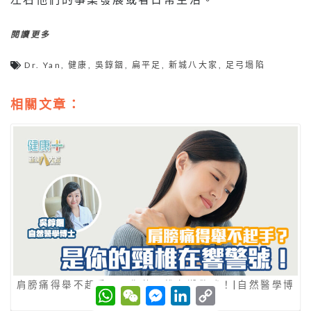
閱讀更多
Dr. Yan
,
健康
,
吳錞銦
,
扁平足
,
新城八大家
,
足弓塌陷
相關文章：
肩膀痛得舉不起手？是你的頸椎在響警號！|自然醫學博
W
W
M
L
C
士吳錞銦
h
e
e
i
o