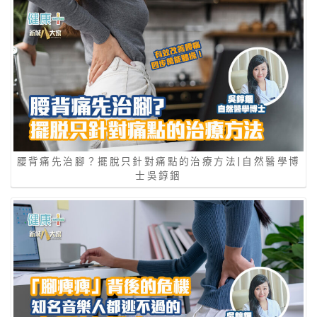
腰背痛先治腳？擺脫只針對痛點的治療方法|自然醫學博
士吳錞銦