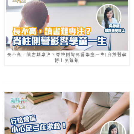
長不高，讀書難專注？脊柱側彎影響學童一生|自然醫學
博士吳錞銦