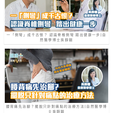
一「側彎」成千古恨？ 認識脊椎側彎 踏出健康一步|自
然醫學博士吳錞銦
腰背痛先治腳？擺脫只針對痛點的治療方法|自然醫學博
士吳錞銦