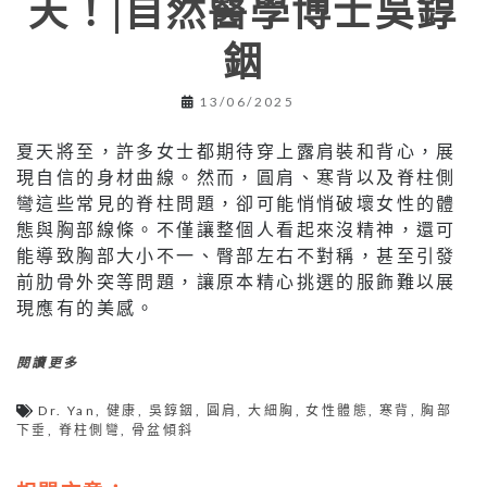
天！|自然醫學博士吳錞
銦
13/06/2025
夏天將至，許多女士都期待穿上露肩裝和背心，展
現自信的身材曲線。然而，圓肩、寒背以及脊柱側
彎這些常見的脊柱問題，卻可能悄悄破壞女性的體
態與胸部線條。不僅讓整個人看起來沒精神，還可
能導致胸部大小不一、臀部左右不對稱，甚至引發
前肋骨外突等問題，讓原本精心挑選的服飾難以展
現應有的美感。
閱讀更多
Dr. Yan
,
健康
,
吳錞銦
,
圓肩
,
大細胸
,
女性體態
,
寒背
,
胸部
下垂
,
脊柱側彎
,
骨盆傾斜