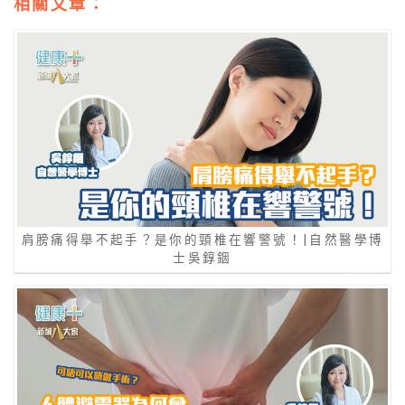
相關文章：
肩膀痛得舉不起手？是你的頸椎在響警號！|自然醫學博
士吳錞銦