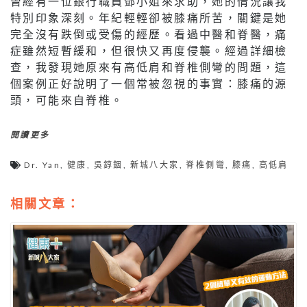
曾經有一位銀行職員鄧小姐來求助，她的情況讓我
特別印象深刻。年紀輕輕卻被膝痛所苦，關鍵是她
完全沒有跌倒或受傷的經歷。看過中醫和脊醫，痛
症雖然短暫緩和，但很快又再度侵襲。經過詳細檢
查，我發現她原來有高低肩和脊椎側彎的問題，這
個案例正好說明了一個常被忽視的事實：膝痛的源
頭，可能來自脊椎。
閱讀更多
Dr. Yan
,
健康
,
吳錞銦
,
新城八大家
,
脊椎側彎
,
膝痛
,
高低肩
相關文章：