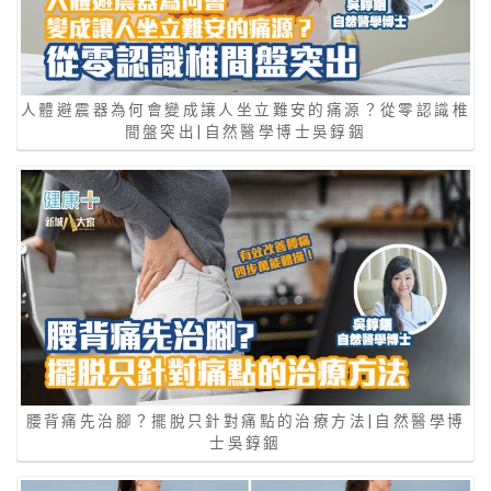
人體避震器為何會變成讓人坐立難安的痛源？從零認識椎
間盤突出|自然醫學博士吳錞銦
腰背痛先治腳？擺脫只針對痛點的治療方法|自然醫學博
士吳錞銦