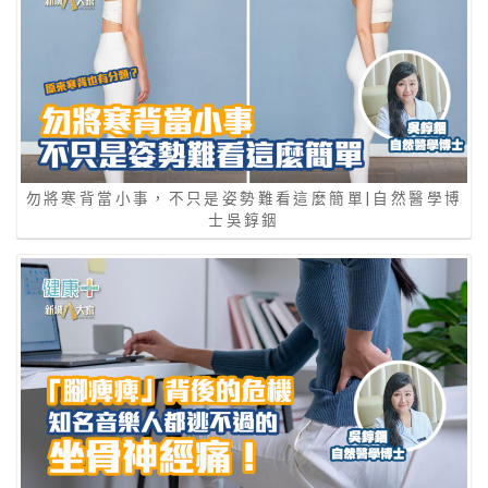
勿將寒背當小事，不只是姿勢難看這麼簡單|自然醫學博
士吳錞銦