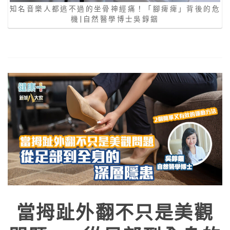
知名音樂人都逃不過的坐骨神經痛！「腳痺痺」背後的危
機|自然醫學博士吳錞銦
當拇趾外翻不只是美觀