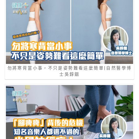
勿將寒背當小事，不只是姿勢難看這麼簡單|自然醫學博
士吳錞銦