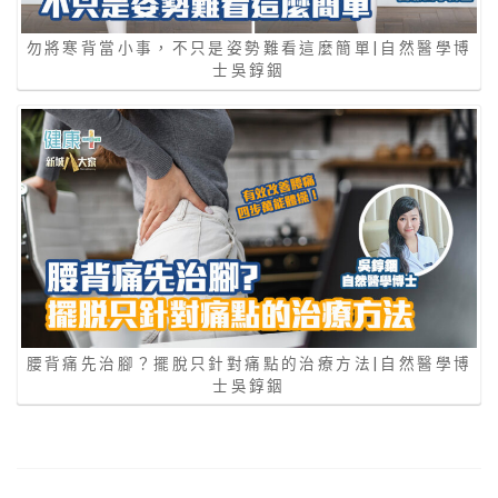
勿將寒背當小事，不只是姿勢難看這麼簡單|自然醫學博
士吳錞銦
腰背痛先治腳？擺脫只針對痛點的治療方法|自然醫學博
士吳錞銦