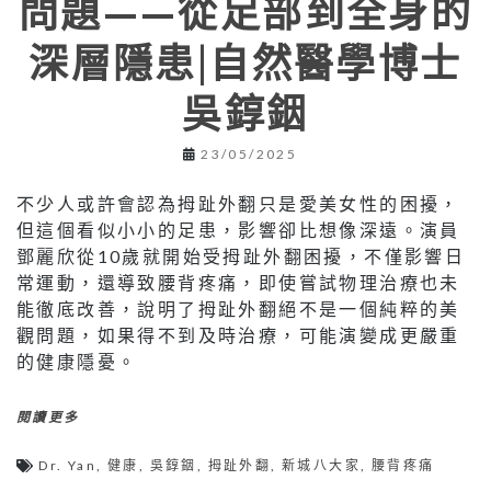
問題——從足部到全身的
深層隱患|自然醫學博士
吳錞銦
23/05/2025
不少人或許會認為拇趾外翻只是愛美女性的困擾，
但這個看似小小的足患，影響卻比想像深遠。演員
鄧麗欣從10歲就開始受拇趾外翻困擾，不僅影響日
常運動，還導致腰背疼痛，即使嘗試物理治療也未
能徹底改善，說明了拇趾外翻絕不是一個純粹的美
觀問題，如果得不到及時治療，可能演變成更嚴重
的健康隱憂。
閱讀更多
Dr. Yan
,
健康
,
吳錞銦
,
拇趾外翻
,
新城八大家
,
腰背疼痛