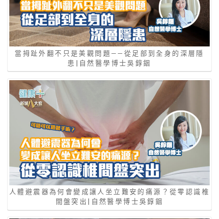
當拇趾外翻不只是美觀問題——從足部到全身的深層隱
患|自然醫學博士吳錞銦
人體避震器為何會變成讓人坐立難安的痛源？從零認識椎
間盤突出|自然醫學博士吳錞銦