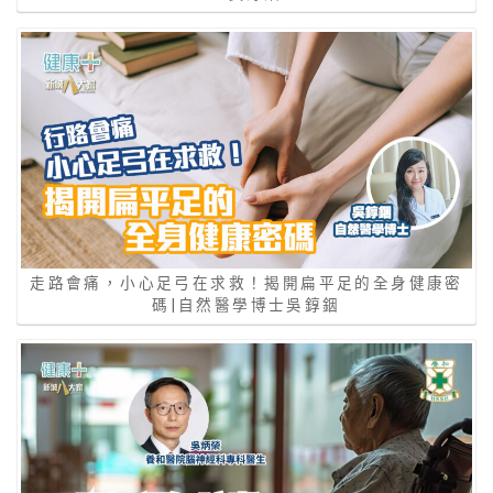
走路會痛，小心足弓在求救！揭開扁平足的全身健康密
碼|自然醫學博士吳錞銦