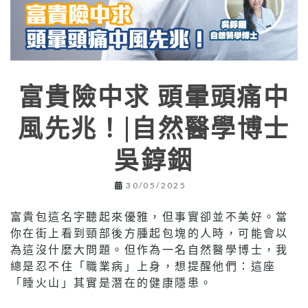
富貴險中求 頭暈頭痛中
風先兆！|自然醫學博士
吳錞銦
30/05/2025
富貴包這名字聽起來優雅，但事實卻並不美好。當
你在街上看到頸部後方腫起包塊的人時，可能會以
為這沒什麼大問題。但作為一名自然醫學博士，我
總是忍不住「職業病」上身，想提醒他們：這座
「睡火山」其實是潛在的健康隱患。