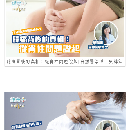
膝痛背後的真相：從脊柱問題說起|自然醫學博士吳錞銦