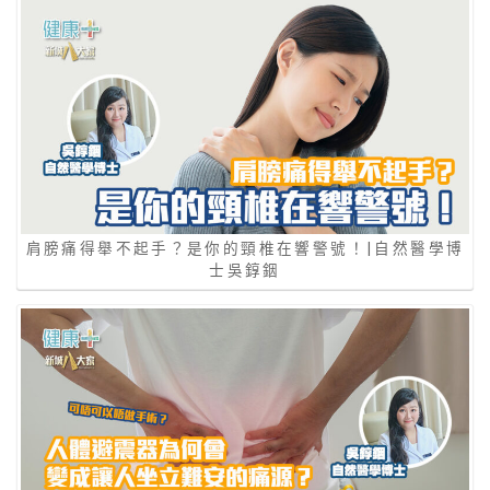
肩膀痛得舉不起手？是你的頸椎在響警號！|自然醫學博
士吳錞銦