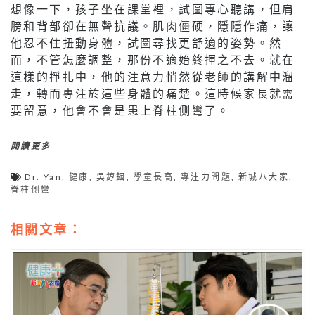
想像一下，孩子坐在課堂裡，試圖專心聽講，但肩
膀和背部卻在無聲抗議。肌肉僵硬，隱隱作痛，讓
他忍不住扭動身體，試圖尋找更舒適的姿勢。然
而，不管怎麼調整，那份不適始終揮之不去。就在
這樣的掙扎中，他的注意力悄然從老師的講解中溜
走，轉而專注於這些身體的痛楚。這時候家長就需
要留意，他會不會是患上脊柱側彎了。
閱讀更多
Dr. Yan
,
健康
,
吳錞銦
,
學童長高
,
專注力問題
,
新城八大家
,
脊柱側彎
相關文章：