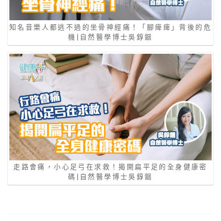
知名音樂人都逃不過的坐骨神經痛！「腳痺痺」背後的危
機|自然醫學博士吳錞銦
走路會痛，小心足弓在求救！揭開扁平足的全身健康密
碼|自然醫學博士吳錞銦