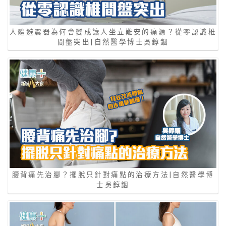
人體避震器為何會變成讓人坐立難安的痛源？從零認識椎
間盤突出|自然醫學博士吳錞銦
腰背痛先治腳？擺脫只針對痛點的治療方法|自然醫學博
士吳錞銦