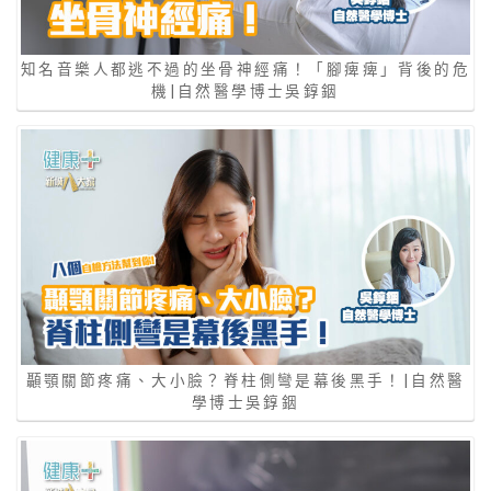
知名音樂人都逃不過的坐骨神經痛！「腳痺痺」背後的危
機|自然醫學博士吳錞銦
顳顎關節疼痛、大小臉？脊柱側彎是幕後黑手！|自然醫
學博士吳錞銦