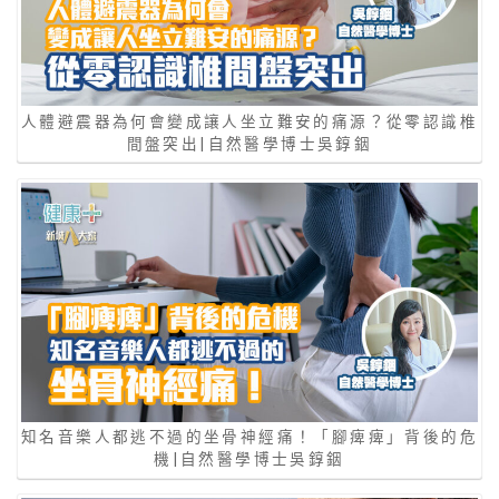
人體避震器為何會變成讓人坐立難安的痛源？從零認識椎
間盤突出|自然醫學博士吳錞銦
知名音樂人都逃不過的坐骨神經痛！「腳痺痺」背後的危
機|自然醫學博士吳錞銦