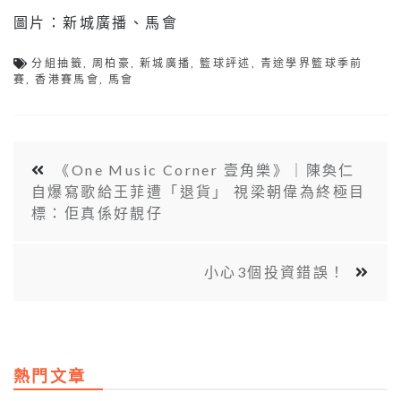
圖片：新城廣播、馬會
分組抽籤
,
周柏豪
,
新城廣播
,
籃球評述
,
青途學界籃球季前
賽
,
香港賽馬會
,
馬會
《One Music Corner 壹角樂》｜陳奐仁
自爆寫歌給王菲遭「退貨」 視梁朝偉為終極目
標：佢真係好靚仔
小心3個投資錯誤！
熱門文章