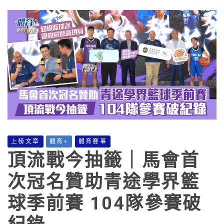
上榜文章
體育+
體育賽事
頂流戰今抽籤｜馬會首
次冠名贊助青途學界籃
球季前賽 104隊參賽破