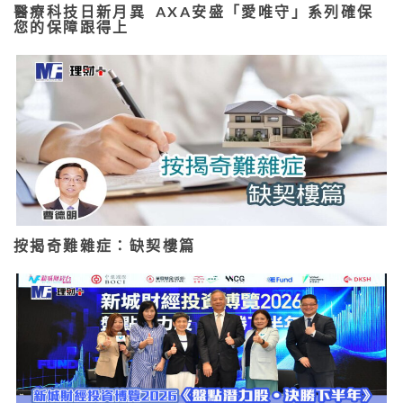
醫療科技日新月異 AXA安盛「愛唯守」系列確保
您的保障跟得上
按揭奇難雜症：缺契樓篇