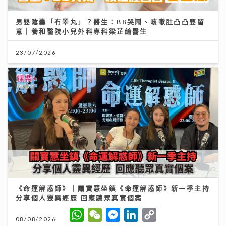
男嬰陰囊「冇睪丸」？醫生：BB哭鬧、咳嗽肚凸凸要留
意｜養和醫院小兒外科專科梁芷綸醫生
23/07/2026
《命運解惑師》｜關寶慧坐鎮《命運解惑師》新一季主持
分享個人靈異經歷 回應聽眾真實個案
W
W
M
L
C
h
e
e
i
o
08/08/2026