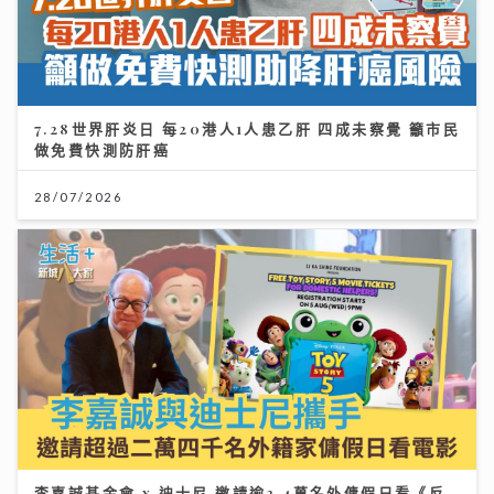
7.28世界肝炎日 每20港人1人患乙肝 四成未察覺 籲市民
做免費快測防肝癌
28/07/2026
李嘉誠基金會 x 迪士尼 邀請逾2.4萬名外傭假日看《反