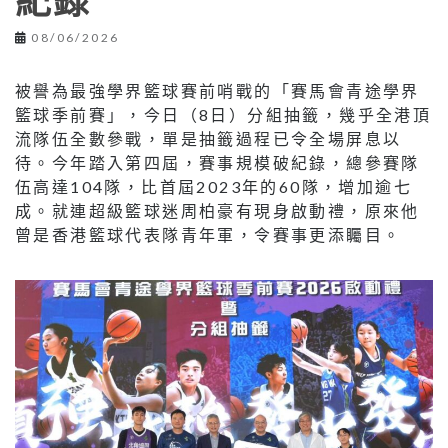
紀錄
08/06/2026
被譽為最強學界籃球賽前哨戰的「賽馬會青途學界
籃球季前賽」，今日（8日）分組抽籤，幾乎全港頂
流隊伍全數參戰，單是抽籤過程已令全場屏息以
待。今年踏入第四屆，賽事規模破紀錄，總參賽隊
伍高達104隊，比首屆2023年的60隊，增加逾七
成。就連超級籃球迷周柏豪有現身啟動禮，原來他
曾是香港籃球代表隊青年軍，令賽事更添矚目。