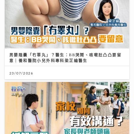
男嬰陰囊「冇睪丸」？醫生：BB哭鬧、咳嗽肚凸凸要留
意｜養和醫院小兒外科專科梁芷綸醫生
23/07/2026