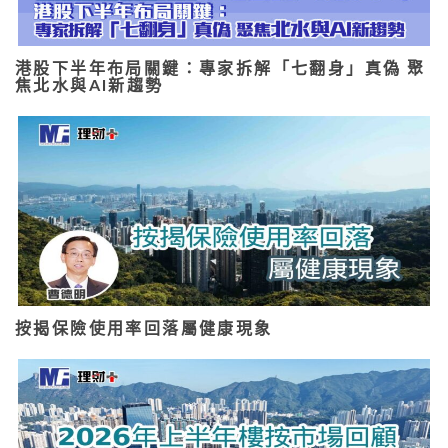
港股下半年布局關鍵：專家拆解「七翻身」真偽 聚
焦北水與AI新趨勢
按揭保險使用率回落屬健康現象