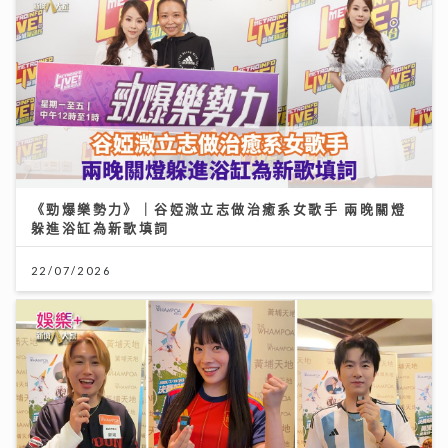
《勁爆樂勢力》｜谷婭溦立志做治癒系女歌手 兩晚關燈
躲進浴缸為新歌填詞
22/07/2026