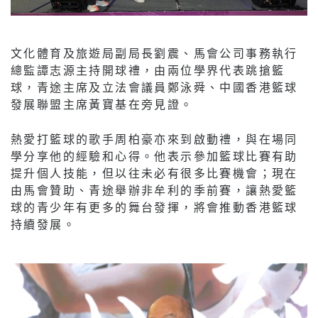
文化體育及旅遊局副局長劉震、馬會公司事務執行
總監譚志源主持開球禮，由兩位學界代表跳搶籃
球，青途主席及立法會議員鄭泳舜、中國香港籃球
發展聯盟主席黃寶基在旁見證。
熱愛打籃球的歌手周柏豪亦來到啟動禮，與在場同
學分享他的經驗和心得。他表示參加籃球比賽有助
提升個人技能，但以往未必有很多比賽機會；現在
由馬會贊助、青途舉辦非牟利的季前賽，讓熱愛籃
球的青少年有更多的舞台發揮，將會推動香港籃球
持續發展。