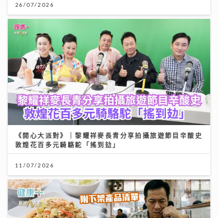
26/07/2026
《開心大派對》｜黎耀祥麥長青分享拍攝旅遊節目辛酸史
敦煌花百多元騎駱駝「搖到攰」
11/07/2026