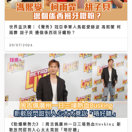
世界盃決賽｜《聲秀》冠亞季軍人馬都愛睇波 馮熙燮 柯
雨霏 胡子貝 邊個係西班牙鐵粉？
20/07/2026
《勁爆樂勢力》｜周吉佩廣州一日三場熱血Busking 新
歌放閃甜到入心太太竟說「唔好聽」