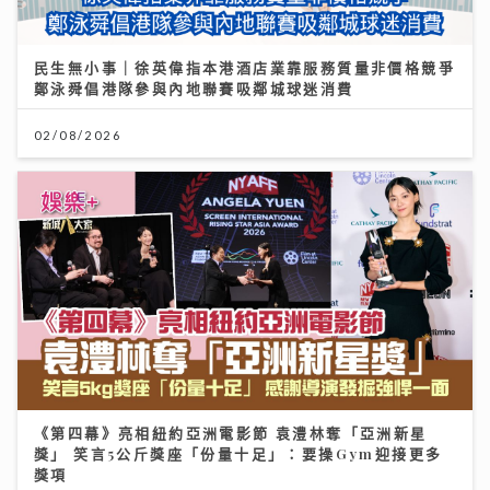
民生無小事｜徐英偉指本港酒店業靠服務質量非價格競爭
鄭泳舜倡港隊參與內地聯賽吸鄰城球迷消費
02/08/2026
《第四幕》亮相紐約亞洲電影節 袁澧林奪「亞洲新星
獎」 笑言5公斤獎座「份量十足」：要操Gym迎接更多
獎項