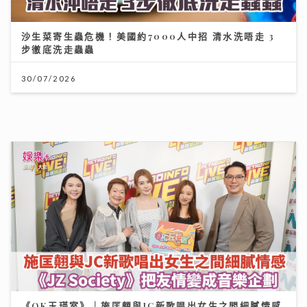
《QK玉瑛室》｜施匡翹與JC新歌唱出女生之間細膩情感
《JZ Society》把友情變成音樂企劃
07/08/2026