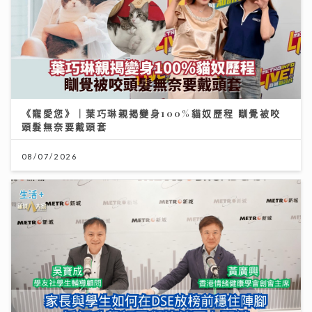
《寵愛您》｜葉巧琳親揭變身100%貓奴歷程 瞓覺被咬
頭髮無奈要戴頭套
08/07/2026