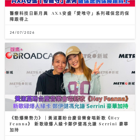
醫療科技日新月異 AXA安盛「愛唯守」系列確保您的保
障跟得上
24/07/2026
《勁爆樂勢力》｜黃淑蔓盼台慶音樂會唱新歌《Hey
Feanna》 新歌碌爆人緣卡鄭伊健馮允謙 Serrini 豪華
加持