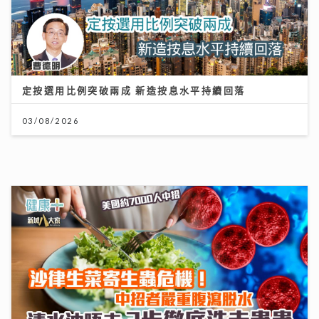
定按選用比例突破兩成 新造按息水平持續回落
03/08/2026
沙生菜寄生蟲危機！美國約7000人中招 清水洗唔走 3
步徹底洗走蟲蟲
30/07/2026