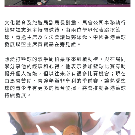
文化體育及旅遊局副局長劉震、馬會公司事務執行
總監譚志源主持開球禮，由兩位學界代表跳搶籃
球，青途主席及立法會議員鄭泳舜、中國香港籃球
發展聯盟主席黃寶基在旁見證。
熱愛打籃球的歌手周柏豪亦來到啟動禮，與在場同
學分享他的經驗和心得。他表示參加籃球比賽有助
提升個人技能，但以往未必有很多比賽機會；現在
由馬會贊助、青途舉辦非牟利的季前賽，讓熱愛籃
球的青少年有更多的舞台發揮，將會推動香港籃球
持續發展。