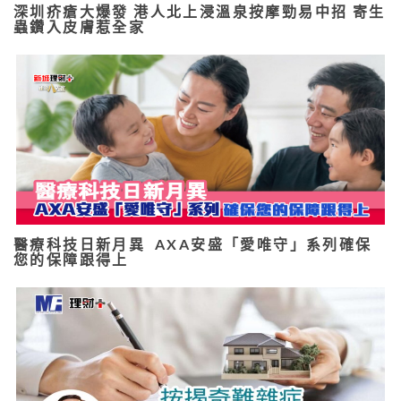
深圳疥瘡大爆發 港人北上浸溫泉按摩勁易中招 寄生
蟲鑽入皮膚惹全家
醫療科技日新月異 AXA安盛「愛唯守」系列確保
您的保障跟得上