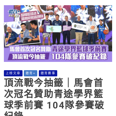
上榜文章
體育+
體育賽事
頂流戰今抽籤｜馬會首
次冠名贊助青途學界籃
球季前賽 104隊參賽破