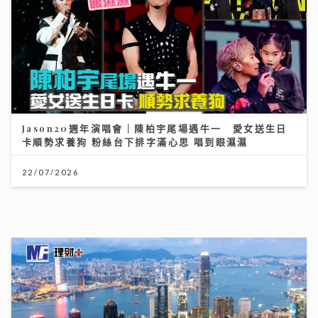
Jason20週年演唱會｜陳柏宇尾場遇牛一 愛女送生日
卡順勢求養狗 粉絲台下排字滿心思 唱到眼濕濕
22/07/2026