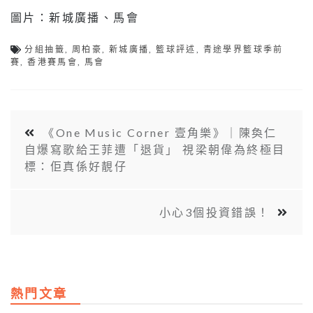
圖片：新城廣播、馬會
分組抽籤
,
周柏豪
,
新城廣播
,
籃球評述
,
青途學界籃球季前
賽
,
香港賽馬會
,
馬會
《One Music Corner 壹角樂》｜陳奐仁
自爆寫歌給王菲遭「退貨」 視梁朝偉為終極目
標：佢真係好靚仔
小心3個投資錯誤！
熱門文章