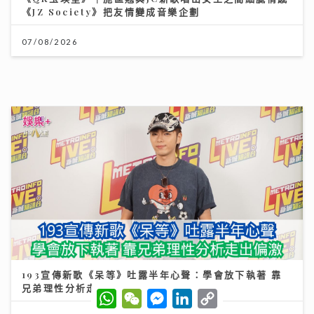
193宣傳新歌《呆等》吐露半年心聲：學會放下執著 靠
兄弟理性分析走出偏激
10/07/2026
W
W
M
L
C
h
e
e
i
o