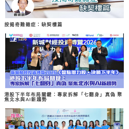
按揭奇難雜症：缺契樓篇
港股下半年布局關鍵：專家拆解「七翻身」真偽 聚
焦北水與AI新趨勢