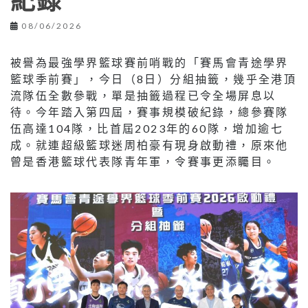
紀錄
08/06/2026
被譽為最強學界籃球賽前哨戰的「賽馬會青途學界
籃球季前賽」，今日（8日）分組抽籤，幾乎全港頂
流隊伍全數參戰，單是抽籤過程已令全場屏息以
待。今年踏入第四屆，賽事規模破紀錄，總參賽隊
伍高達104隊，比首屆2023年的60隊，增加逾七
成。就連超級籃球迷周柏豪有現身啟動禮，原來他
曾是香港籃球代表隊青年軍，令賽事更添矚目。