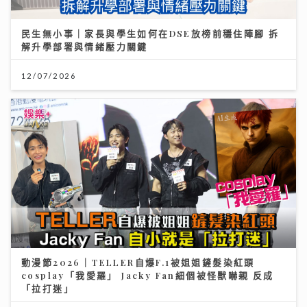
民生無小事｜家長與學生如何在DSE放榜前穩住陣腳 拆
解升學部署與情緒壓力關鍵
12/07/2026
動漫節2026｜TELLER自爆F.1被姐姐鏟髮染紅頭
cosplay「我愛羅」 Jacky Fan細個被怪獸嚇親 反成
「拉打迷」