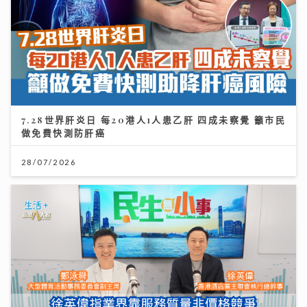
7.28世界肝炎日 每20港人1人患乙肝 四成未察覺 籲市民
做免費快測防肝癌
28/07/2026