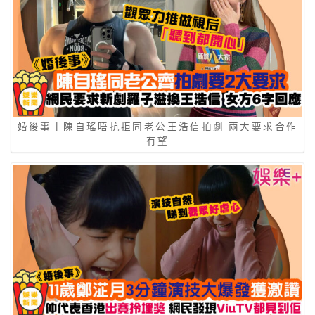
婚後事丨陳自瑤唔抗拒同老公王浩信拍劇 兩大要求合作
有望