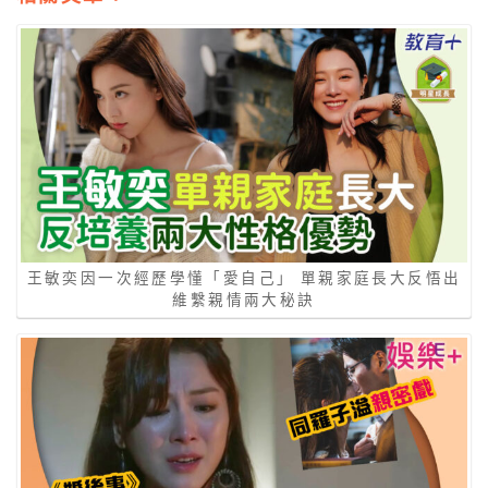
王敏奕因一次經歷學懂「愛自己」 單親家庭長大反悟出
維繫親情兩大秘訣