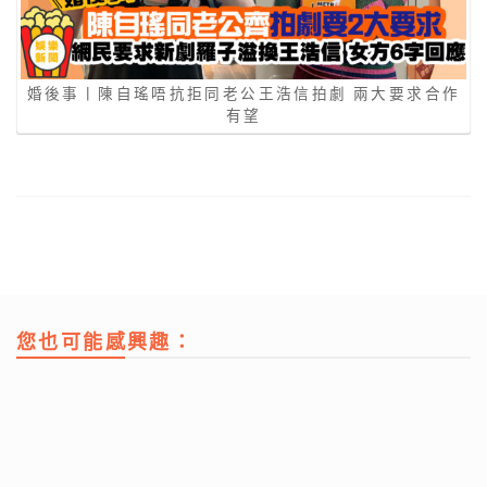
婚後事丨陳自瑤唔抗拒同老公王浩信拍劇 兩大要求合作
有望
您也可能感興趣：