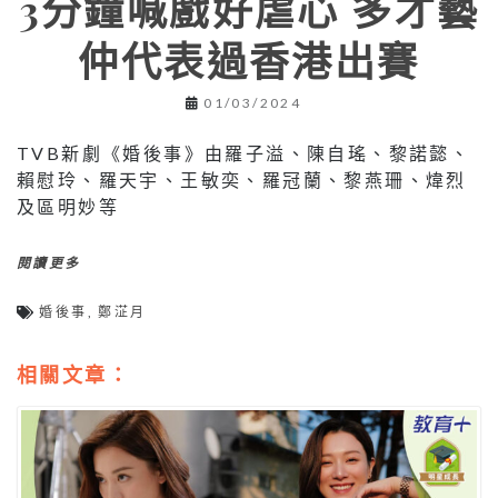
3分鐘喊戲好虐心 多才藝
仲代表過香港出賽
01/03/2024
TVB新劇《婚後事》由羅子溢、陳自瑤、黎諾懿、
賴慰玲、羅天宇、王敏奕、羅冠蘭、黎燕珊、煒烈
及區明妙等
閱讀更多
婚後事
,
鄭淽月
相關文章：