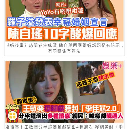
《婚後事》訪問花生味濃 陳自瑤回應離婚話題疑有暗示 :
有啲嘢係冇辦法
婚後事丨王敏奕分半鐘獨腳戲演出4種層次 獲網民封「李