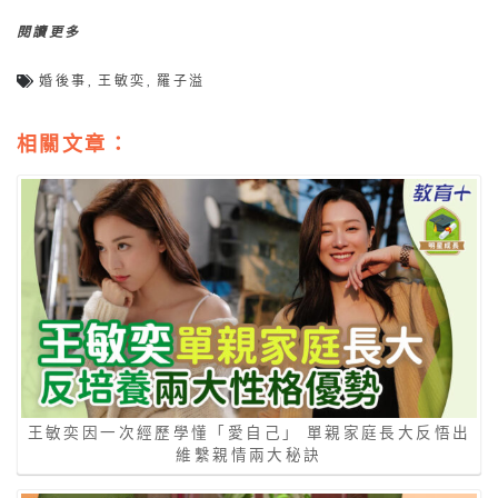
閱讀更多
婚後事
,
王敏奕
,
羅子溢
相關文章：
王敏奕因一次經歷學懂「愛自己」 單親家庭長大反悟出
維繫親情兩大秘訣