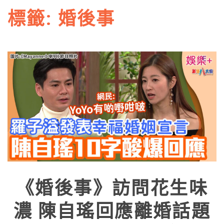
標籤:
婚後事
《婚後事》訪問花生味
濃 陳自瑤回應離婚話題