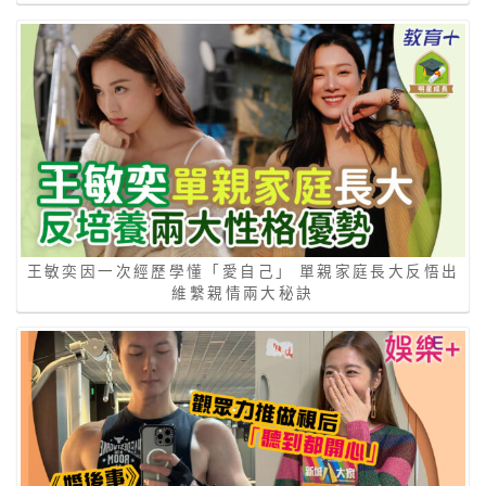
王敏奕因一次經歷學懂「愛自己」 單親家庭長大反悟出
維繫親情兩大秘訣