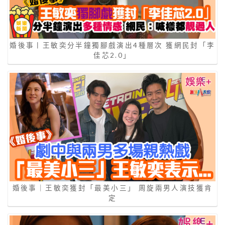
婚後事丨王敏奕分半鐘獨腳戲演出4種層次 獲網民封「李
佳芯2.0」
婚後事｜王敏奕獲封「最美小三」 周旋兩男人演技獲肯
定