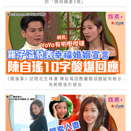
《婚後事》訪問花生味濃 陳自瑤回應離婚話題疑有暗示 :
有啲嘢係冇辦法