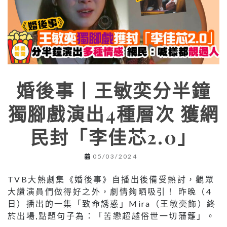
婚後事丨王敏奕分半鐘
獨腳戲演出4種層次 獲網
民封「李佳芯2.0」
05/03/2024
TVB大熱劇集《婚後事》自播出後備受熱討，觀眾
大讚演員們做得好之外，劇情夠晒吸引！ 昨晚（4
日）播出的一集「致命誘惑」Mira（王敏奕飾）終
於出場,點題句子為：「苦戀超越俗世一切藩籬」。