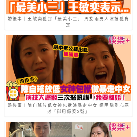
婚後事｜王敏奕獲封「最美小三」 周旋兩男人演技獲肯
定
婚後事︱陳自瑤放低女神包袱演暴走中女 網民睇到心寒
封「御用癲婆2號」