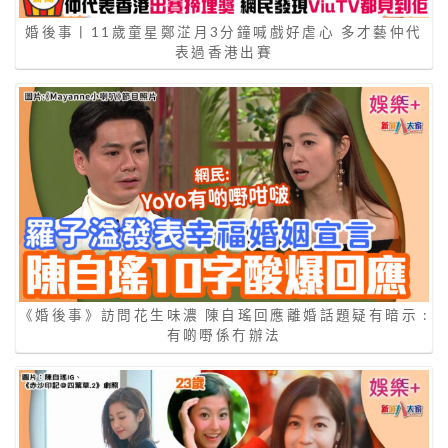
婚後事丨11歲童星鄭淽月3分鐘喊戲好虐心 多才藝仲代
表過香港出賽
《婚後事》訪問花生味濃 陳自瑤回應離婚話題疑有暗示 :
有啲嘢係冇辦法