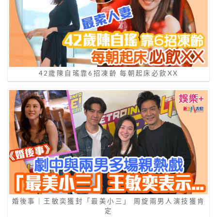
42歲陳自瑤靠6招凍齡 每朝起床必飲XX
婚後事｜王敏奕獲封「最美小三」 周旋兩男人演技獲肯
定