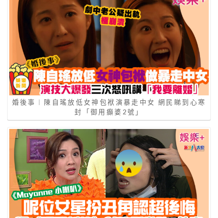
婚後事︱陳自瑤放低女神包袱演暴走中女 網民睇到心寒
封「御用癲婆2號」