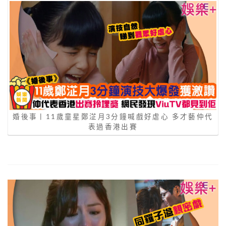
婚後事丨11歲童星鄭淽月3分鐘喊戲好虐心 多才藝仲代
表過香港出賽