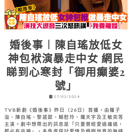
婚後事︱陳自瑤放低女
神包袱演暴走中女 網民
睇到心寒封「御用癲婆2
號」
27/02/2024
TVB新劇《婚後事》昨日（26日）首播，由羅子
溢、陳自瑤、黎諾懿、賴慰玲、羅天宇及王敏奕等
主演。劇中想帶出的訊息是「只要曾經愛過痛過，
都必有共鳴」，多角度探討愛情及婚姻世界的無綫