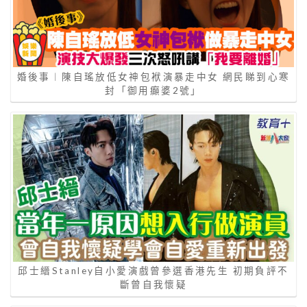
婚後事︱陳自瑤放低女神包袱演暴走中女 網民睇到心寒
封「御用癲婆2號」
邱士縉Stanley自小愛演戲曾參選香港先生 初期負評不
斷曾自我懷疑