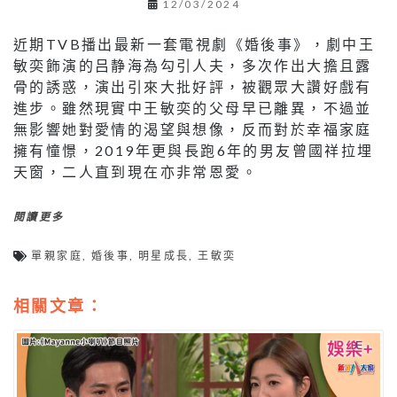
近期TVB播出最新一套電視劇《婚後事》，劇中王
敏奕飾演的吕静海為勾引人夫，多次作出大擔且露
骨的誘惑，演出引來大批好評，被觀眾大讚好戲有
進步。雖然現實中王敏奕的父母早已離異，不過並
無影響她對愛情的渴望與想像，反而對於幸福家庭
擁有憧憬，2019年更與長跑6年的男友曾國祥拉埋
天窗，二人直到現在亦非常恩愛。
閱讀更多
單親家庭
,
婚後事
,
明星成長
,
王敏奕
相關文章：