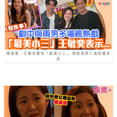
婚後事｜王敏奕獲封「最美小三」 周旋兩男人演技獲肯
定