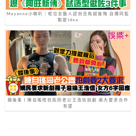
Mayanne小喇叭｜呢位女藝人認扮丑角超後悔 自爆同監
製提Idea
婚後事丨陳自瑤唔抗拒同老公王浩信拍劇 兩大要求合作
有望