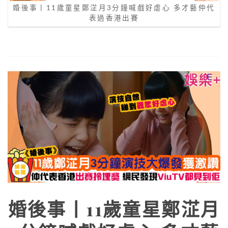
婚後事丨11歲童星鄭淽月3分鐘喊戲好虐心 多才藝仲代
表過香港出賽
婚後事丨11歲童星鄭淽月