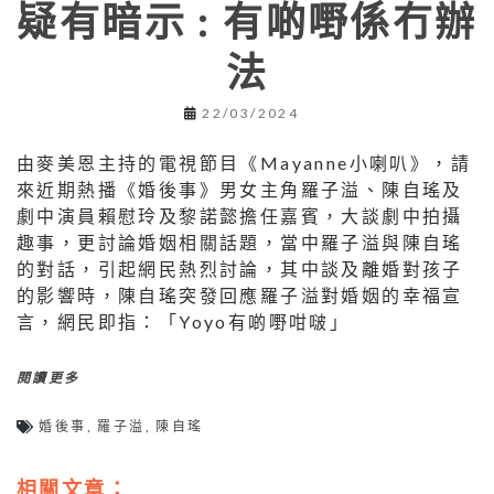
疑有暗示 : 有啲嘢係冇辦
法
22/03/2024
由麥美恩主持的電視節目《Mayanne小喇叭》，請
來近期熱播《婚後事》男女主角羅子溢、陳自瑤及
劇中演員賴慰玲及黎諾懿擔任嘉賓，大談劇中拍攝
趣事，更討論婚姻相關話題，當中羅子溢與陳自瑤
的對話，引起網民熱烈討論，其中談及離婚對孩子
的影響時，陳自瑤突發回應羅子溢對婚姻的幸福宣
言，網民即指：「Yoyo有啲嘢咁啵」
閱讀更多
婚後事
,
羅子溢
,
陳自瑤
相關文章：