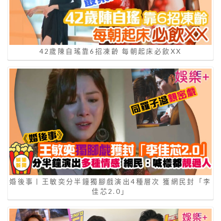
42歲陳自瑤靠6招凍齡 每朝起床必飲XX
婚後事丨王敏奕分半鐘獨腳戲演出4種層次 獲網民封「李
佳芯2.0」