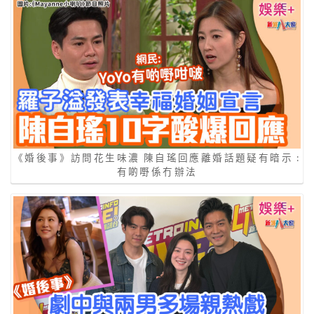
《婚後事》訪問花生味濃 陳自瑤回應離婚話題疑有暗示 :
有啲嘢係冇辦法