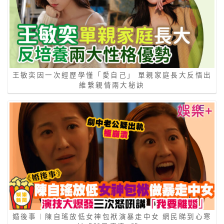
王敏奕因一次經歷學懂「愛自己」 單親家庭長大反悟出
維繫親情兩大秘訣
婚後事︱陳自瑤放低女神包袱演暴走中女 網民睇到心寒
封「御用癲婆2號」