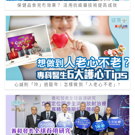
保健品食完冇效果？ 活用抗癌藥技術提高成效
心誠則「玲」過龍年｜怎樣做到「⼈老⼼不老」?