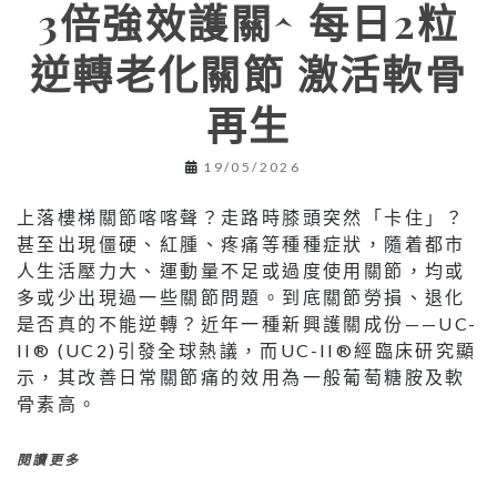
3倍強效護關^ 每日2粒
逆轉老化關節 激活軟骨
再生
19/05/2026
上落樓梯關節喀喀聲？走路時膝頭突然「卡住」？
甚至出現僵硬、紅腫、疼痛等種種症狀，隨着都市
人生活壓力大、運動量不足或過度使用關節，均或
多或少出現過一些關節問題。到底關節勞損、退化
是否真的不能逆轉？近年一種新興護關成份——UC-
II® (UC2)引發全球熱議，而UC-II®經臨床研究顯
示，其改善日常關節痛的效用為一般葡萄糖胺及軟
骨素高。
閱讀更多