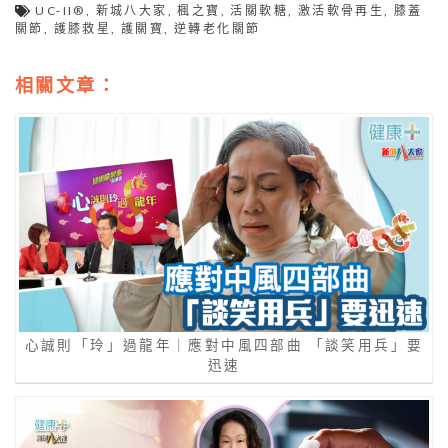
UC-II®
,
新城八大家
,
楓之寶
,
活關軟糖
,
激活軟骨再生
,
膝蓋
關節
,
護膝救星
,
護關寶
,
逆轉老化關節
相關文章：
心誠則「玲」過龍年｜應對中風四部曲 「談笑⽤兵」要
迅速