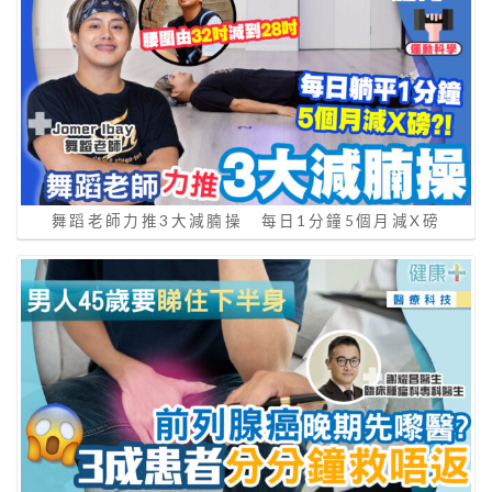
舞蹈老師力推3大減腩操 每日1分鐘5個月減X磅