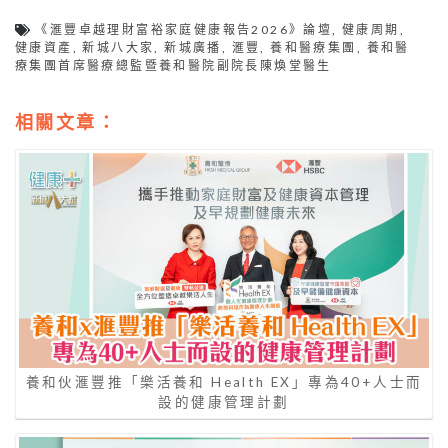
《滙豐卓越理財富裕家庭健康報告2026》論壇
,
健康周期
,
健康資產
,
新城八大家
,
新城廣播
,
滙豐
,
養和醫療集團
,
養和醫
療集團首席醫療總監暨養和醫院副院長陳煥堂醫生
相關文章：
養和伙滙豐推「樂活養和 Health EX」專為40+人士而
設的健康管理計劃