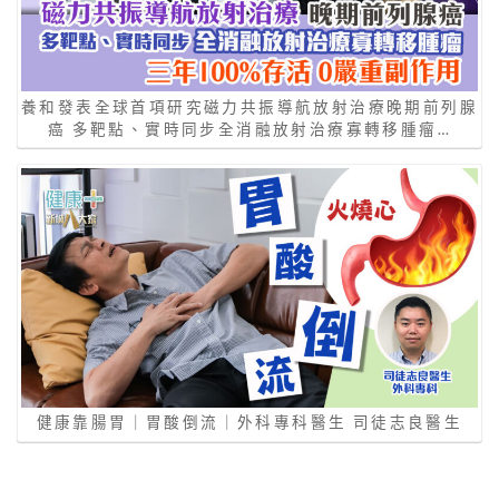
養和發表全球首項研究磁力共振導航放射治療晚期前列腺
癌 多靶點、實時同步全消融放射治療寡轉移腫瘤…
健康靠腸胃｜胃酸倒流｜外科專科醫生 司徒志良醫生