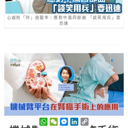
心誠則「玲」過龍年｜應對中風四部曲 「談笑⽤兵」要
迅速
W
W
M
L
C
h
e
e
i
o