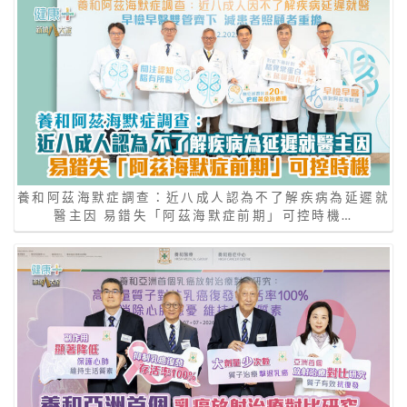
養和阿茲海默症調查：近八成人認為不了解疾病為延遲就
醫主因 易錯失「阿茲海默症前期」可控時機…