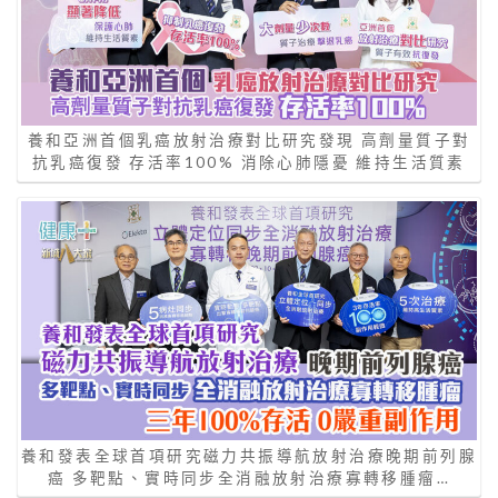
養和亞洲首個乳癌放射治療對比研究發現 高劑量質子對
抗乳癌復發 存活率100% 消除心肺隱憂 維持生活質素
養和發表全球首項研究磁力共振導航放射治療晚期前列腺
癌 多靶點、實時同步全消融放射治療寡轉移腫瘤…