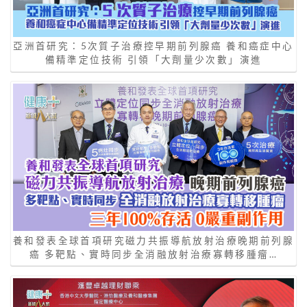
亞洲首研究：5次質子治療控早期前列腺癌 養和癌症中心
備精準定位技術 引領「大劑量少次數」演進
養和發表全球首項研究磁力共振導航放射治療晚期前列腺
癌 多靶點、實時同步全消融放射治療寡轉移腫瘤…