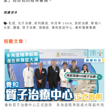
素」為目標的精準醫療。
閱讀更多
乳癌
,
光子治療
,
前列腺癌
,
存活率 100%
,
放射治療
,
新城八
大家
,
腫瘤
,
質子治療
,
頭頸癌
,
養和癌症中心
,
養和醫療集團
相關文章：
養和質子治療中心正式啟用 多角度精準殺癌大降副作用