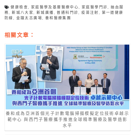
健康檢查
,
家庭醫學及基層醫療中心
,
家庭醫學門診
,
抽血服
務
,
新城八大家
,
新城廣播
,
普通科門診
,
疫苗注射
,
第一道健康
防線
,
金鐘太古廣場
,
養和醫療集團
相關文章：
養和成為亞洲首個光子計數電腦掃描模擬定位技術卓越示
範中心 與西門子醫療攜手推進全球精準醫療及醫學造影
水平