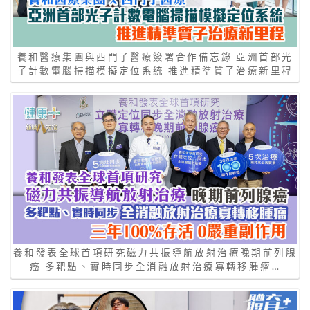
養和醫療集團與西門子醫療簽署合作備忘錄 亞洲首部光
子計數電腦掃描模擬定位系統 推進精準質子治療新里程
養和發表全球首項研究磁力共振導航放射治療晚期前列腺
癌 多靶點、實時同步全消融放射治療寡轉移腫瘤…