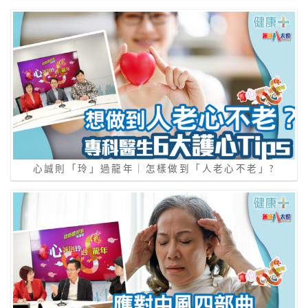
心誠則「玲」過龍年｜怎樣做到「⼈老⼼不老」?