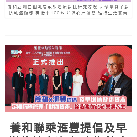
養和亞洲首個乳癌放射治療對比研究發現 高劑量質子對
抗乳癌復發 存活率100% 消除心肺隱憂 維持生活質素
養和聯乘滙豐提倡及早