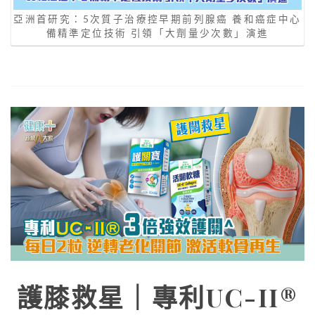
亞洲首研究：5次質子治療控早期前列腺癌 養和癌症中心
備精準定位技術 引領「大劑量少次數」演進
護膝救星｜專利UC-II®