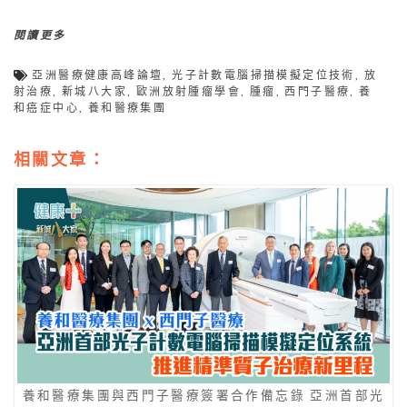
閱讀更多
亞洲醫療健康高峰論壇
,
光子計數電腦掃描模擬定位技術
,
放
射治療
,
新城八大家
,
歐洲放射腫瘤學會
,
腫瘤
,
西門子醫療
,
養
和癌症中心
,
養和醫療集團
相關文章：
養和醫療集團與西門子醫療簽署合作備忘錄 亞洲首部光