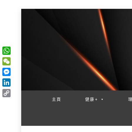
W
一網睇盡 八家大成
h
W
a
e
M
t
C
e
L
s
h
s
i
主頁
健康+
A
C
a
s
n
p
o
t
e
k
p
p
n
e
y
g
d