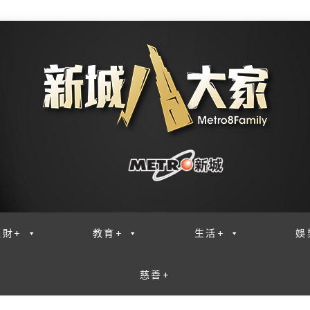
理財+
教育+
生活+
娛
慈善+