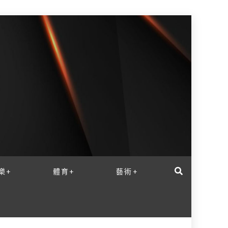
樂+
體育+
藝術+