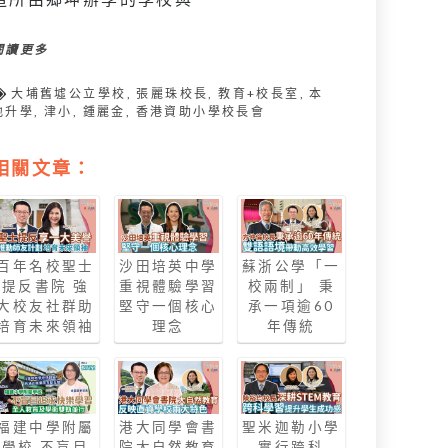
閱讀更多
大埔舊墟公立學校
,
張麗珠校長
,
教育+校長室
,
本
地升學
,
津小
,
鍾麗金
,
香港資助小學校長會
相關文章：
百年名校聖士
沙田培英中學
蘇浙公學「一
提反書院 強
重視體驗學習
校兩制」 秉
大校友社群助
堅守一個核心
承一項逾60
培育未來領袖
理念
年傳統
福建中學附屬
港大同學會書
聖米迦勒小學
學校 不盲目
院大自然教育
實行跨科