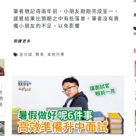
筆者猶記得兩年前，小朋友剛剛完成呈一，
感覺結果比預期之中有些落差。筆者沒有責
備小朋友的不足，以免影響
閱讀更多
呈分試
,
教育
,
本地升學
t｜
教
教
展