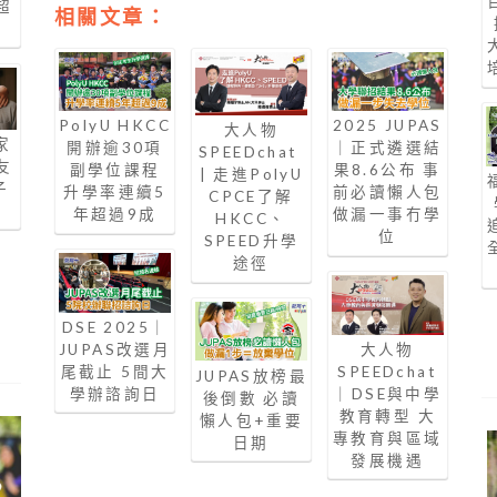
超
相關文章：
間
PolyU HKCC
2025 JUPAS
大人物
家
開辦逾30項
｜正式遴選結
SPEEDchat
友
副學位課程
果8.6公布 事
| 走進PolyU
子
升學率連續5
前必讀懶人包
CPCE了解
力
年超過9成
做漏一事冇學
HKCC、
位
SPEED升學
途徑
DSE 2025｜
JUPAS改選月
大人物
尾截止 5間大
SPEEDchat
JUPAS放榜最
學辦諮詢日
｜DSE與中學
後倒數 必讀
教育轉型 大
懶人包+重要
專教育與區域
日期
發展機遇