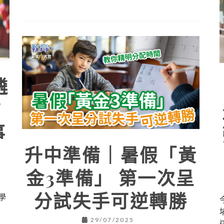
遴
前
事
升中準備｜暑假「黃
金3準備」 第一次呈
分試失手可逆轉勝
學
，
29/07/2025