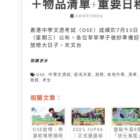
＋物品清單+重要日
14/07/2026
香港中學文憑考試（DSE）成績於7月15日
（星期三）公布，各位莘莘學子做好準備迎
放榜大日子，天文台
閱讀更多
DSE
,
中學文憑試
,
惡劣天氣
,
放榜
,
本地升學
,
清單
,
物資
,
考生
相關文章：
DSE放榜｜帶
2025 JUPAS
盤點今屆8
漏呢樣嘢隨時
｜正式遴選結
「狀元搖籃