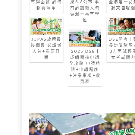
冇得面試 必備
果8.6公布 事
全港唯一女
物資清單
前必讀懶人包
狀來自呢
做漏一事冇學
位
JUPAS放榜最
DSE開考｜
後倒數 必讀懶
長勿做豬隊
人包+重要日
2025 DSE |
3方面減輕
期
成績覆核申請
女考試壓
全攻略 申請期
限+申請程序
+注意事項+收
費表