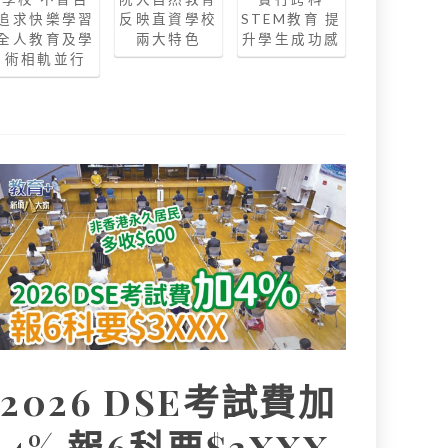
追求快樂學習
反映直資學校
STEM教育 提
全人教育及學
兩大特色
升學生成功感
術相軌並行
2026 DSE考試費加
4% 報6科要$3XXX