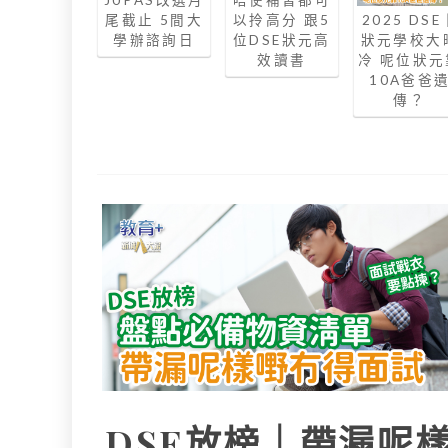
尾截止 5間大
以拎高分 跟5
2025 DSE
學辦諮詢日
位DSE狀元高
狀元學校大
效讀書
冷 呢位狀元
10A爸爸
傳？
DSE放榜｜帶漏呢