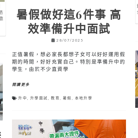
｜
暑假做好這6件事 高
晒
靠
效準備升中面試
遺
28/07/2025
正值暑假，想必家長都想子女可以好好運用假
期的時間，好好充實自己。特別是準備升中的
學生，由於不少直資學
閱讀更多
升中
,
升學面試
,
教育
,
暑假
,
本地升學
樣