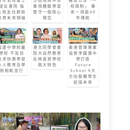
百年名校聖士
沙田培英中學
蘇浙公學「一
提反書院 強
重視體驗學習
校兩制」 秉
大校友社群助
堅守一個核心
承一項逾60
培育未來領袖
理念
年傳統
福建中學附屬
港大同學會書
香港管理專業
學校 不盲目
院大自然教育
協會李國寶中
追求快樂學習
反映直資學校
學打造
全人教育及學
兩大特色
Future
術相軌並行
School 4大
方向裝備學生
迎接未來