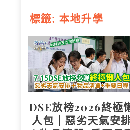
L
e
I
i
r
標籤:
本地升學
n
n
k
DSE放榜2026終極
人包｜惡劣天氣安