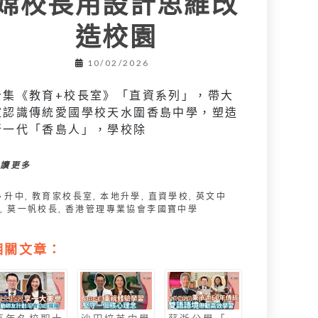
嫦校長用設計思維改
造校園
10/02/2026
今集《教育+校長室》「直資系列」，帶大
家認識傳統愛國學校天水圍香島中學，塑造
新一代「香島人」，學校除
閱讀更多
升中
,
教育家校長室
,
本地升學
,
直資學校
,
英文中
學
,
莫一帆校長
,
香港管理專業協會李國寶中學
相關文章：