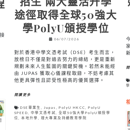
招生 兩大靈活升學
程
途徑取得全球50強大
學PolyU頒授學位
接
06/07/2026
對於香港中學文憑考試（DSE）考生而言，
放榜日不僅是對過去努力的總結，更是重新
規劃未來人生藍圖的關鍵契機。若然未能經
由 JUPAS 獲取心儀課程取錄，不妨考慮其
他更具彈性且認受性極高的優質選擇。
閱讀更多
DSE畢業生
,
Jupas
,
PolyU HKCC
,
PolyU
SPEED
,
中學文憑考試
,
全球50強大學PolyU頒授學
位
,
本地升學
,
理大專業及持續教育學院
間
」