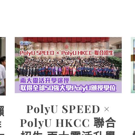
PolyU SPEED ×
懶
PolyU HKCC 聯合
排