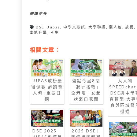
閱讀更多
DSE
,
Jupas
,
中學文憑試
,
大學聯招
,
懶人包
,
放榜
,
本地升學
,
考生
相關文章：
JUPAS放榜最
盤點今屆8間
大人物
後倒數 必讀懶
「狀元搖籃」
SPEEDcha
人包+重要日
全港唯一女超
DSE與中學
期
狀來自呢間
育轉型 大專
育與區域發
機遇
DSE 2025｜
2025 DSE｜
JUPAS改選月
唔使補習都可