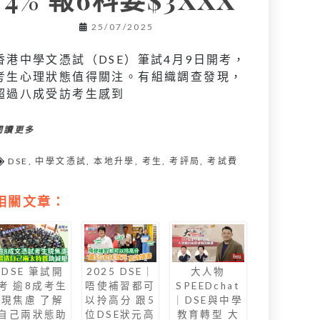
25/07/2025
香港中學文憑試（DSE）筆試4月9日開考，
考生心理狀態值得關注。有組織調查發現，
超過八成受訪考生感到
閱讀更多
DSE
,
中學文憑試
,
本地升學
,
考生
,
考評局
,
考試費
相關文章：
DSE 筆試開
2025 DSE｜
大人物
考 逾8成考生
唔使補習都可
SPEEDchat
現焦慮 了解
以拎高分 跟5
｜DSE與中學
自己兩狀態助
位DSE狀元高
教育轉型 大