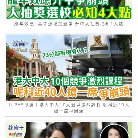
龍年效應+高才通增加競爭 升中大抽獎必知4大點
JUPAS改選︱港大中大10大競爭激烈課程 呢科近40人
搶一席爭崩頭