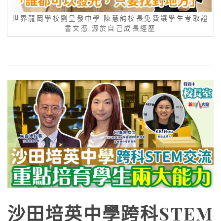
世界龍岡學校劉皇發中學 陳慧韵校長免費讓學生考取證
書文憑 源於自己成長經歷
沙田培英中學跨科STEM