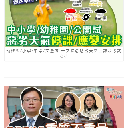
幼稚園/小學/中學/文憑試 一文睇清惡劣天氣上課及考試
安排