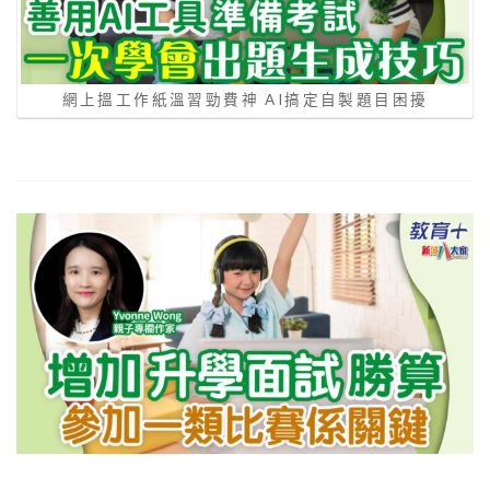
網上搵工作紙溫習勁費神 AI搞定自製題目困擾