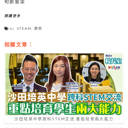
旬節聖潔
閱讀更多
ai
,
STEAM
,
藝術
相關文章：
沙田培英中學跨科STEM交流 重點培育兩大能力