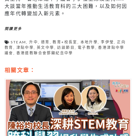
大談當年推動生活教育科的三大困難，以及如何因
應年代轉變加入新元素。
閱讀更多
STEAM
,
升中
,
德育
,
教育+校長室
,
本地升學
,
李伊瑩
,
正向
教育
,
津貼中學
,
英文中學
,
訪談節目
,
電子教學
,
香港津貼中學
議會
,
香港道教聯合會鄧顯紀念中學
相關文章：