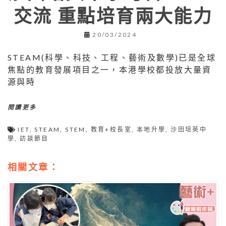
交流 重點培育兩大能力
20/03/2024
STEAM(科學、科技、工程、藝術及數學)已是全球
焦點的教育發展項目之一，本港學校都投放大量資
源與時
閱讀更多
IET
,
STEAM
,
STEM
,
教育+校長室
,
本地升學
,
沙田培英中
學
,
訪談節目
相關文章：