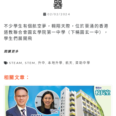
器
02/02/2024
不少學生有個航空夢，翱翔天際，位於葵涌的香港
道教聯合會圓玄學院第一中學（下稱圓玄一中），
學生們展開飛
閱讀更多
STEAM
,
STEM
,
升中
,
本地升學
,
航天
,
資助中學
相關文章：