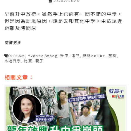
24/07/2024
早前升中放榜，雖然手上已經有一間不錯的中學，
但是因為語境原因，還是去叩其他中學。由於遠近
距離及時間原
閱讀更多
STEAM
,
Yvonne Wong
,
升中
,
叩門
,
媽媽online
,
放榜
,
本地升學
,
比賽
,
親子
相關文章：