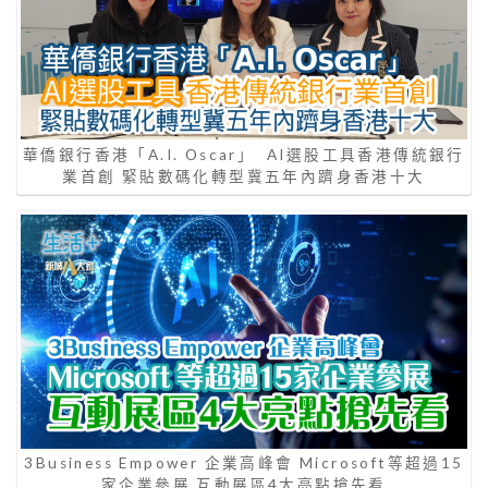
華僑銀行香港「A.I. Oscar」 AI選股工具香港傳統銀行
業首創 緊貼數碼化轉型冀五年內躋身香港十大
3Business Empower 企業高峰會 Microsoft等超過15
家企業參展 互動展區4大亮點搶先看