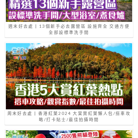
週末好去處 | 13個新手必去露營區 設施齊全 交通方便
全部設標準洗手間
周末好去處 | 香港紅葉2024 大棠賞紅葉懶人包/搭車攻
略/打卡貼士/最佳拍攝時間