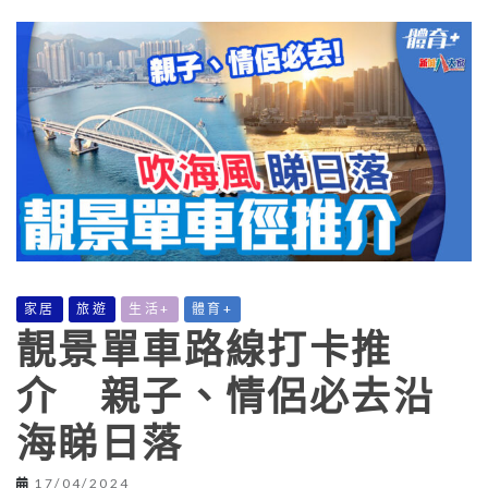
家居
旅遊
生活+
體育+
靚景單車路線打卡推
介 親子、情侶必去沿
海睇日落
17/04/2024