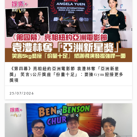
《第四幕》亮相紐約亞洲電影節 袁澧林奪「亞洲新星
獎」 笑言5公斤獎座「份量十足」：要操Gym迎接更多
獎項
25/07/2026