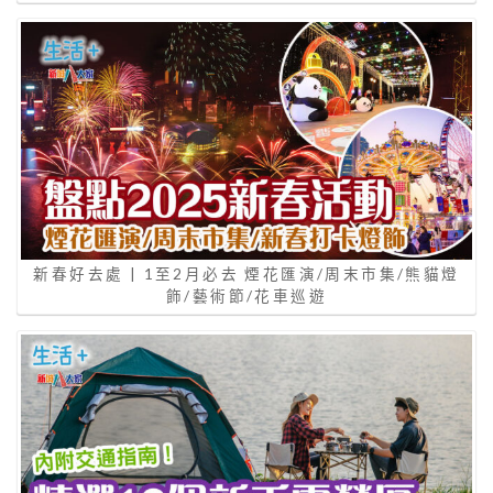
新春好去處 | 1至2月必去 煙花匯演/周末市集/熊貓燈
飾/藝術節/花車巡遊