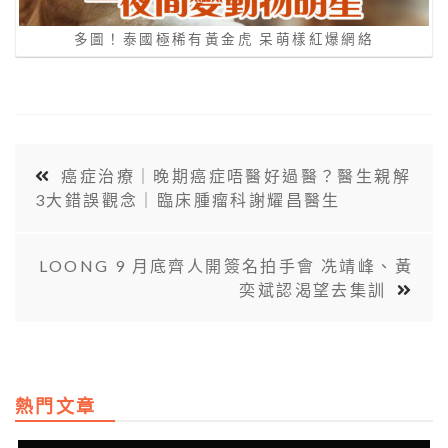
多圖！泰國極稀有黃金虎 呆萌樣紅爆網絡
癌症治療｜晚期癌症唔醫好過醫？醫生親解
3大錯誤觀念｜臨床腫瘤科謝耀昌醫生
LOONG 9 月底齊人開簽名拍手會 冼靖峰、黃
奕斌認渴望去集訓
熱門文章