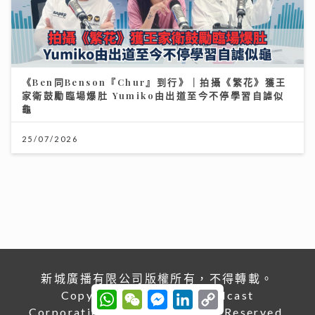
《Ben同Benson『Chur』到行》｜拍攝《繁花》獲王
家衛鼓勵臨場爆肚 Yumiko由出道至今不停學習自謔似
龜
25/07/2026
新城廣播有限公司版權所有，不得轉載。
Copyright © Metro Broadcast
W
W
M
L
C
h
e
e
i
o
Corporation Limited. All right Reserved.