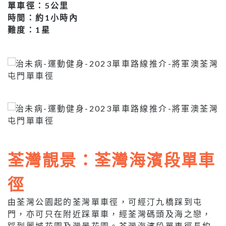
單車徑：5公里
時間：約1小時內
難度：1星
荃灣靚景：荃灣海濱段單車
徑
由荃灣公園起的荃灣單車徑，可經汀九橋踩到屯
門，亦可只在附近踩單車，經荃灣碼頭及海之戀，
踩到麗城花園及灣景花園。荃灣海濱段單車徑長約