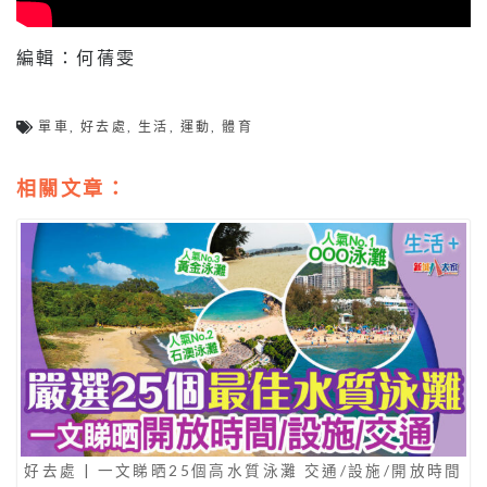
編輯：何蒨雯
單車
,
好去處
,
生活
,
運動
,
體育
相關文章：
好去處 | 一文睇晒25個高水質泳灘 交通/設施/開放時間