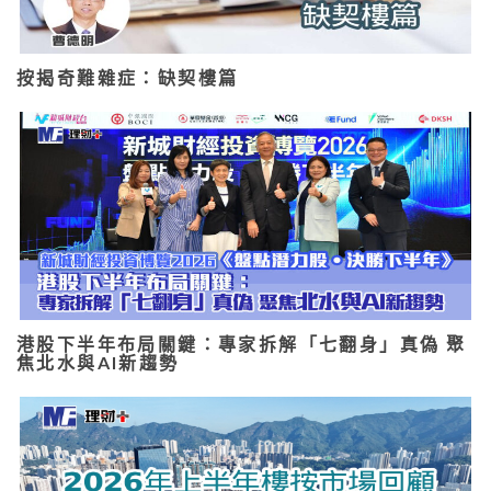
按揭奇難雜症：缺契樓篇
港股下半年布局關鍵：專家拆解「七翻身」真偽 聚
焦北水與AI新趨勢