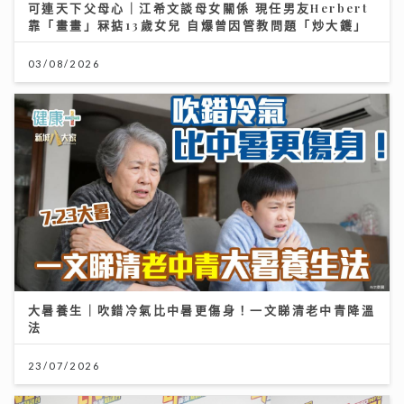
可連天下父母心｜江希文談母女關係 現任男友Herbert
靠「畫畫」冧掂13歲女兒 自爆曾因管教問題「炒大鑊」
03/08/2026
大暑養生｜吹錯冷氣比中暑更傷身！一文睇清老中青降溫
法
23/07/2026