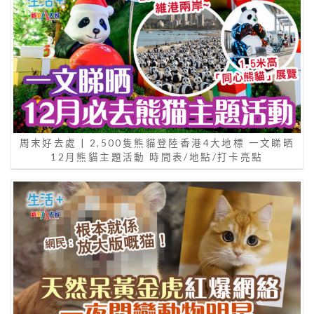
周末好去處 | 2,500隻熊貓登陸香港4大地標 一文睇晒
12月熊貓主題活動 時間表/地點/打卡亮點