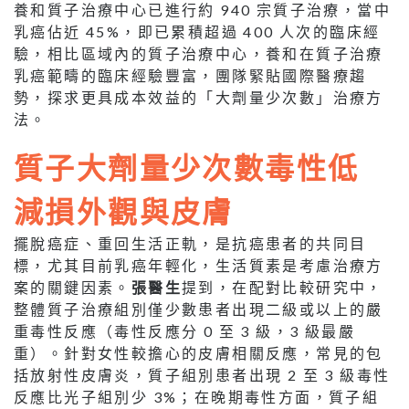
養和質子治療中心已進行約 940 宗質子治療，當中
乳癌佔近 45%，即已累積超過 400 人次的臨床經
驗，相比區域內的質子治療中心，養和在質子治療
乳癌範疇的臨床經驗豐富，團隊緊貼國際醫療趨
勢，探求更具成本效益的「大劑量少次數」治療方
法。
質子大劑量少次數毒性低
減損外觀與皮膚
擺脫癌症、重回生活正軌，是抗癌患者的共同目
標，尤其目前乳癌年輕化，生活質素是考慮治療方
案的關鍵因素。
張醫生
提到，在配對比較研究中，
整體質子治療組別僅少數患者出現二級或以上的嚴
重毒性反應（毒性反應分 0 至 3 級，3 級最嚴
重）。針對女性較擔心的皮膚相關反應，常見的包
括放射性皮膚炎，質子組別患者出現 2 至 3 級毒性
反應比光子組別少 3%；在晚期毒性方面，質子組