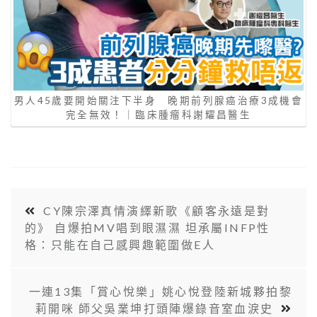
男人45歲要開始關注下半身 晚期前列腺癌治療3成機會
完全無效！｜臨床腫瘤科謝耀昌醫生
CY陳宗澤真情演繹新歌《顧客永遠是對
的》 自爆拍MV唱到眼濕濕 坦承屬INFP性
格：只能在自己感興趣範圍做E人
一連13集「賞心悅樂」姚心悅登陸新城夥拍黎
莉開咪 師父吳業坤打頭陣爆錄音室血淚史