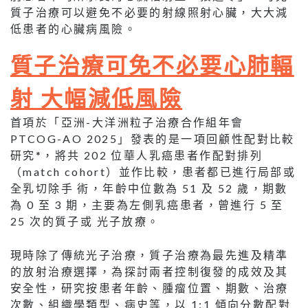
質子治療可以避免不必要的射線照射心臟，大大減
低患者的心臟病風險。
質子治療可免不必要心肺輻
射 大幅減低風險
首項於「亞洲-大洋洲粒子治療合作組年會
PTCOG-AO 2025」發表的是一項回顧性配對比較
研究*，將共 202 位華人乳癌患者作配對排列
（match cohort）並作比較，患者都已進行局部或
全乳切除手 術，年齡中位數為 51 及 52 歲，期數
為 0 至 3 期，主要為左側乳癌患者，曾進行 5 至
25 次的質子或 光子放療。
現時除了傳統光子治療，質子治療為最先進及精準
的放射治療選擇，為探討兩者控制復發的成效及其
安全性，研究按患者年齡、腫瘤位置、期數、治療
次數、組織學類型、病史等，以 1:1 傾向分數配對