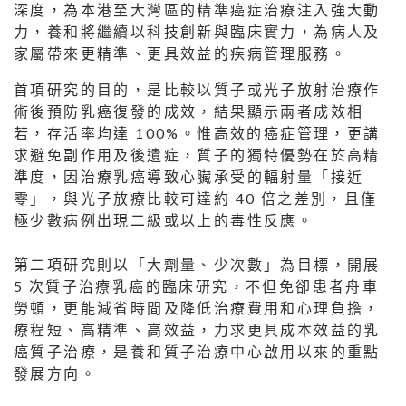
深度，為本港至大灣區的精準癌症治療注入強大動
力，養和將繼續以科技創新與臨床實力，為病人及
家屬帶來更精準、更具效益的疾病管理服務。
首項研究的目的，是比較以質子或光子放射治療作
術後預防乳癌復發的成效，結果顯示兩者成效相
若，存活率均達 100%。惟高效的癌症管理，更講
求避免副作用及後遺症，質子的獨特優勢在於高精
準度，因治療乳癌導致心臟承受的輻射量「接近
零」，與光子放療比較可達約 40 倍之差別，且僅
極少數病例出現二級或以上的毒性反應。
第二項研究則以「大劑量、少次數」為目標，開展
5 次質子治療乳癌的臨床研究，不但免卻患者舟車
勞頓，更能減省時間及降低治療費用和心理負擔，
療程短、高精準、高效益，力求更具成本效益的乳
癌質子治療，是養和質子治療中心啟用以來的重點
發展方向。