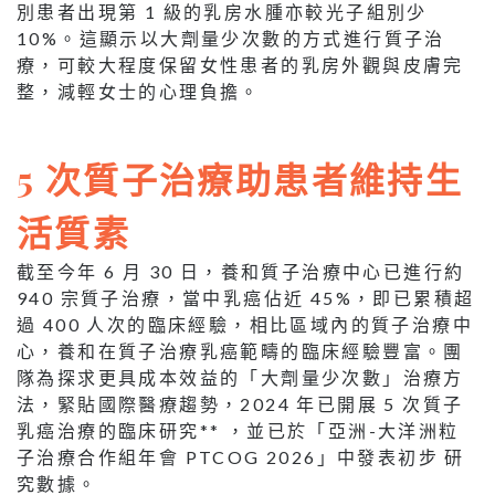
別患者出現第 1 級的乳房水腫亦較光子組別少
10%。這顯示以大劑量少次數的方式進行質子治
療，可較大程度保留女性患者的乳房外觀與皮膚完
整，減輕女士的心理負擔。
5 次質子治療助患者維持生
活質素
截至今年 6 月 30 日，養和質子治療中心已進行約
940 宗質子治療，當中乳癌佔近 45%，即已累積超
過 400 人次的臨床經驗，相比區域內的質子治療中
心，養和在質子治療乳癌範疇的臨床經驗豐富。團
隊為探求更具成本效益的「大劑量少次數」治療方
法，緊貼國際醫療趨勢，2024 年已開展 5 次質子
乳癌治療的臨床研究** ，並已於「亞洲-大洋洲粒
子治療合作組年會 PTCOG 2026」中發表初步 研
究數據。