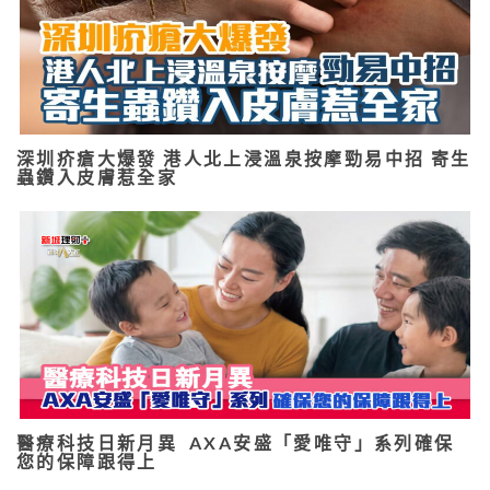
深圳疥瘡大爆發 港人北上浸溫泉按摩勁易中招 寄生
蟲鑽入皮膚惹全家
醫療科技日新月異 AXA安盛「愛唯守」系列確保
您的保障跟得上