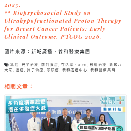
2025.
** Biopsychosocial Study on
Ultrahypofractionated Proton Therapy
for Breast Cancer Patients: Early
Clinical Outcome. PTCOG 2026.
圖片來源：新城廣播、養和醫療集團
乳癌
,
光子治療
,
前列腺癌
,
存活率 100%
,
放射治療
,
新城八
大家
,
腫瘤
,
質子治療
,
頭頸癌
,
養和癌症中心
,
養和醫療集團
相關文章：