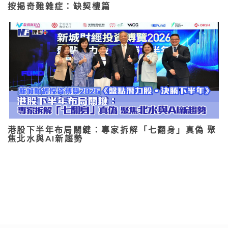
按揭奇難雜症：缺契樓篇
港股下半年布局關鍵：專家拆解「七翻身」真偽 聚
焦北水與AI新趨勢