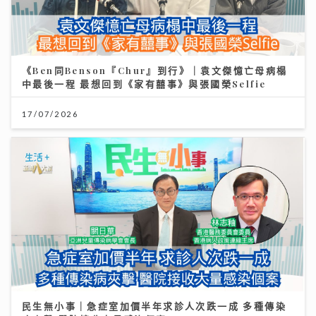
《Ben同Benson『Chur』到行》｜袁文傑憶亡母病榻
中最後一程 最想回到《家有囍事》與張國榮Selfie
17/07/2026
民生無小事｜急症室加價半年求診人次跌一成 多種傳染