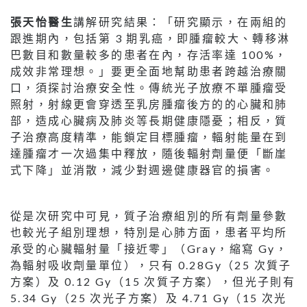
張天怡醫生
講解研究結果：「研究顯示，在兩組的
跟進期內，包括第 3 期乳癌，即腫瘤較大、轉移淋
巴數目和數量較多的患者在內，存活率達 100%，
成效非常理想。」要更全面地幫助患者跨越治療關
口，須探討治療安全性。傳統光子放療不單腫瘤受
照射，射線更會穿透至乳房腫瘤後方的的心臟和肺
部，造成心臟病及肺炎等長期健康隱憂；相反，質
子治療高度精準，能鎖定目標腫瘤，輻射能量在到
達腫瘤才一次過集中釋放，隨後輻射劑量便「斷崖
式下降」並消散，減少對週邊健康器官的損害。
從是次研究中可見，質子治療組別的所有劑量參數
也較光子組別理想，特別是心肺方面，患者平均所
承受的心臟輻射量「接近零」（Gray，縮寫 Gy，
為輻射吸收劑量單位），只有 0.28Gy（25 次質子
方案）及 0.12 Gy（15 次質子方案），但光子則有
5.34 Gy（25 次光子方案）及 4.71 Gy（15 次光