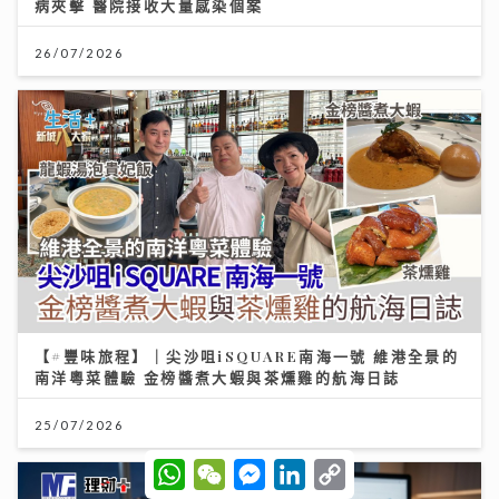
病夾擊 醫院接收大量感染個案
26/07/2026
【#豐味旅程】｜尖沙咀iSQUARE南海一號 維港全景的
南洋粵菜體驗 金榜醬煮大蝦與茶燻雞的航海日誌
25/07/2026
W
W
M
L
C
h
e
e
i
o