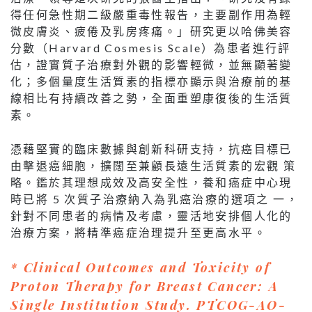
得任何急性期二級嚴重毒性報告，主要副作用為輕
微皮膚炎、疲倦及乳房疼痛。」研究更以哈佛美容
分數（Harvard Cosmesis Scale）為患者進行評
估，證實質子治療對外觀的影響輕微，並無顯著變
化；多個量度生活質素的指標亦顯示與治療前的基
線相比有持續改善之勢，全面重塑康復後的生活質
素。
憑藉堅實的臨床數據與創新科研支持，抗癌目標已
由擊退癌細胞，擴闊至兼顧長遠生活質素的宏觀 策
略。鑑於其理想成效及高安全性，養和癌症中心現
時已將 5 次質子治療納入為乳癌治療的選項之 一，
針對不同患者的病情及考慮，靈活地安排個人化的
治療方案，將精準癌症治理提升至更高水平。
* Clinical Outcomes and Toxicity of
Proton Therapy for Breast Cancer: A
Single Institution Study. PTCOG-AO-