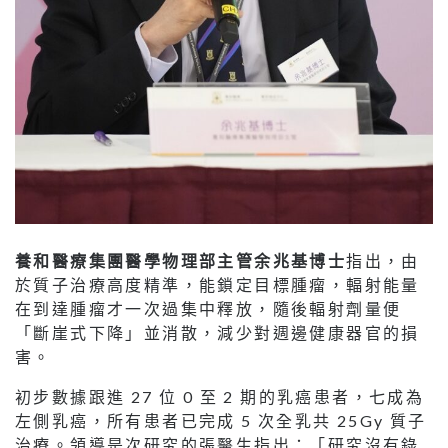
養和醫療集團醫學物理部主管余兆基博士
指出，由
於質子治療高度精準，能鎖定目標腫瘤，輻射能量
在到達腫瘤才一次過集中釋放，隨後輻射劑量便
「斷崖式下降」並消散，減少對週邊健康器官的損
害。
初步數據跟進 27 位 0 至 2 期的乳癌患者，七成為
左側乳癌，所有患者已完成 5 次全乳共 25Gy 質子
治療。領導是次研究的張醫生指出：「研究沒有錄