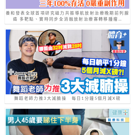
養和發表全球首項研究磁力共振導航放射治療晚期前列腺
癌 多靶點、實時同步全消融放射治療寡轉移腫瘤…
舞蹈老師力推3大減腩操 每日1分鐘5個月減X磅