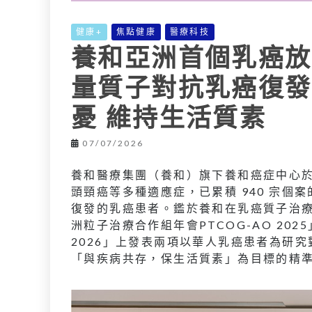
健康+
焦點健康
醫療科技
養和亞洲首個乳癌放
量質子對抗乳癌復發 
憂 維持生活質素
07/07/2026
養和醫療集團（養和）旗下養和癌症中心於 
頭頸癌等多種適應症，已累積 940 宗
復發的乳癌患者。鑑於養和在乳癌質子治療
洲粒子治療合作組年會PTCOG-AO 202
2026」上發表兩項以華人乳癌患者為研
「與疾病共存，保生活質素」為目標的精