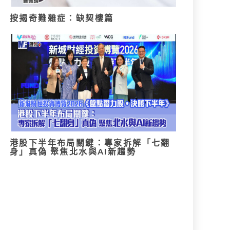
按揭奇難雜症：缺契樓篇
港股下半年布局關鍵：專家拆解「七翻
身」真偽 聚焦北水與AI新趨勢