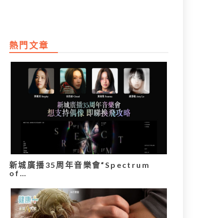
熱門文章
新城廣播35周年音樂會“Spectrum
of…