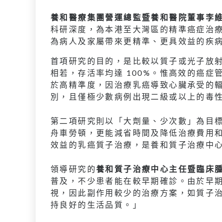
養和醫療集團營運總監暨養和醫院董事李
科研深度，為本港至大灣區的精準癌症治
為病人及家屬帶來更精準、更具效益的疾
首項研究的目的，是比較以質子或光子放
相若，存活率均達 100%。惟高效的癌
於高精準度，因治療乳癌導致心臟承受的輻
別，且僅極少數病例出現二級或以上的毒
第二項研究則以「大劑量、少次數」為目標
舟車勞頓，更能減省時間及降低治療費用
效益的乳癌質子治療，是養和質子治療中
領導研究的
養和質子治療中心主任暨臨床
普及，不少患者能在較早期確診。由於早
視，因此副作用較少的治療方案，如質子
持良好的生活品質。」