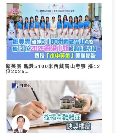
鄺美雲 親赴5100米西藏高山考察 攜12
位2026…