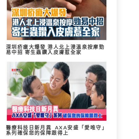
深圳疥瘡大爆發 港人北上浸溫泉按摩勁
易中招 寄生蟲鑽入皮膚惹全家
醫療科技日新月異 AXA安盛「愛唯守」
系列確保您的保障跟得上