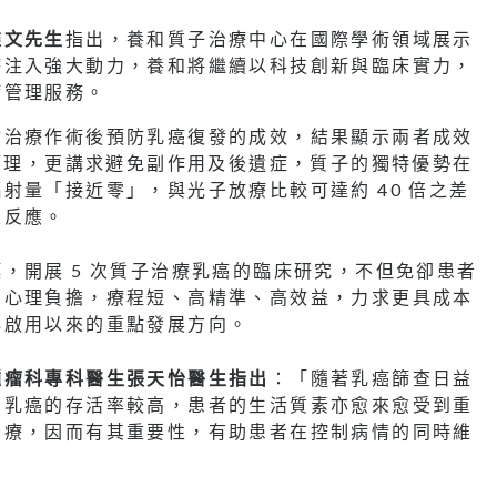
維文先生
指出，養和質子治療中心在國際學術領域展示
療注入強大動力，養和將繼續以科技創新與臨床實力，
病管理服務。
射治療作術後預防乳癌復發的成效，結果顯示兩者成效
症管理，更講求避免副作用及後遺症，質子的獨特優勢在
射量「接近零」，與光子放療比較可達約 40 倍之差
性反應。
，開展 5 次質子治療乳癌的臨床研究，不但免卻患者
和心理負擔，療程短、高精準、高效益，力求更具成本
心啟用以來的重點發展方向。
腫瘤科專科醫生張天怡醫生指出
：「隨著乳癌篩查日益
期乳癌的存活率較高，患者的生活質素亦愈來愈受到重
治療，因而有其重要性，有助患者在控制病情的同時維