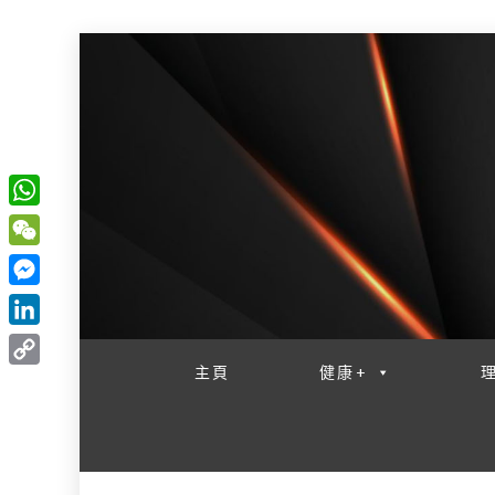
W
一網睇盡 八家大成
h
W
a
e
M
t
C
e
L
s
h
s
i
主頁
健康+
A
C
a
s
n
p
o
t
e
k
p
p
n
e
y
g
d