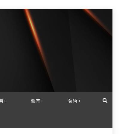
樂+
體育+
藝術+