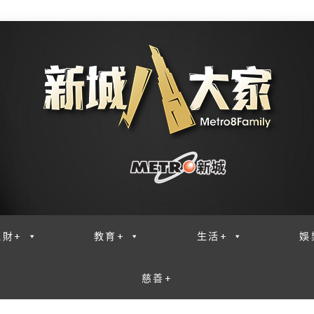
理財+
教育+
生活+
娛
慈善+