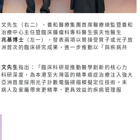
維文先生（右二）、養和醫療集團首席醫療總監暨養和
子治療中心主任暨臨床腫瘤科專科醫生張天怡醫生
余兆基博士
（左一），發表兩項以曾接受質子或光子放
亞洲首次的臨床研究成果，進一步推動以「與疾病共
維文先生
指出：「臨床科研是推動醫學創新的核心力
示科研深度，為本港至大灣區的精準癌症治療注入強大
括亞洲首度採用光子計數電腦掃描模擬定位技術。未
為病人及家屬帶來更精準、更具效益的疾病管理服