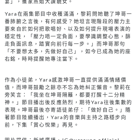
宴」，獲家燕姐大讚靚女。
Yara在兩集節目中收穫滿滿，黎莉問她聽了坤哥一
番肺腑之言後，有何感受？她坦言現階段的壓力主
要來自於如何把歌唱好、以及如何提升現場表演的
穩定性，「壓力唔一定負面，要學識調整心態，篩
走負面訊息，踏實向前行每一步。」而坤哥那句
「不要想太多，先做好自己」，如今已成為她的座
右銘，時時提醒她專注當下。
作為小徒弟，Yara感激坤哥一直提供滿滿情緒價
值，而坤哥鼓勵之餘亦不忘為她糾正懶音。黎莉在
旁笑言：「我坐在坤哥隔籬，都要打醒十二分精
神。」節目播出後反應熱烈，期待Yara往後集數的
表現。坤哥最後亦寄語徒弟仔：「做好自己。」隨
著節目陸續播出，Yara的音樂與主持之路穩步向
前，下集「賞心悅樂」再見。
圖片提供：新城廣播、IG@yarayao.official