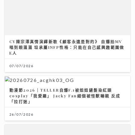
CY陳宗澤真情演繹新歌《顧客永遠是對的》 自爆拍MV
唱到眼濕濕 坦承屬INFP性格：只能在自己感興趣範圍做
E人
07/07/2026
動漫節2026｜TELLER自爆F.1被姐姐鏟髮染紅頭
cosplay「我愛羅」 Jacky Fan細個被怪獸嚇親 反成
「拉打迷」
26/07/2026