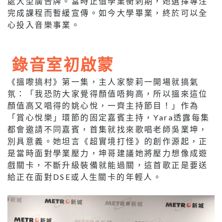
處大型廣告牌。當時正值學業衝刺期，她選擇專注
完成課程而暫緩宣傳。如今大學畢業，終於可以全
心投入音樂事業。
錄音室初啟蒙
《搵嚟搞村》第一集，主人家黎莉一開場就搞氣
氛：「我恐防大家覺得顏值唔夠高，所以搵來這位
顏值高又唱得的姚心悅，一齊主持節目！」作為
「賞心悅樂」環節的固定嘉賓主持，Yara透露每集
都會邀請不同嘉賓，首集就找來歌唱老師吳業坤，
別具意義。她坦言《超實境打怪》的創作源起，正
是當時面對學業壓力，坤哥建議她將壓力想像成遊
戲關卡，不斷升級裝備就能過關，這首歌正是要送
給正在面對DSE或人生關卡的年輕人。