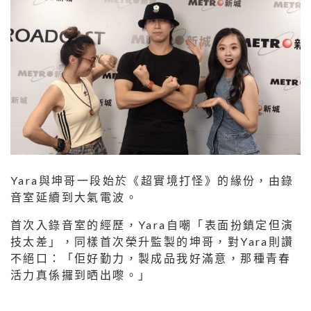
Yara與坤哥一段始於《超實境打怪》的緣份，由錄
音室延續到大氣電波。
首次入錄音室的經歷，Yara自嘲「表面扮鎮定但演
技太差」，同樣首次榮升監製的坤哥，對Yara則讚
不絕口：「佢好勤力，製成品我好滿意，那種青春
活力真係攞到晒出嚟。」