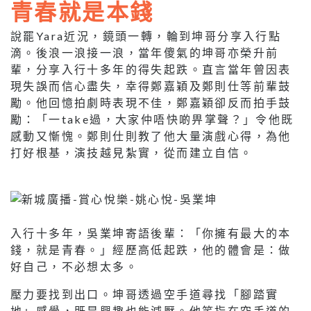
青春就是本錢
說罷Yara近況，鏡頭一轉，輪到坤哥分享入行點
滴。後浪一浪接一浪，當年傻氣的坤哥亦榮升前
輩，分享入行十多年的得失起跌。直言當年曾因表
現失誤而信心盡失，幸得鄭嘉穎及鄭則仕等前輩鼓
勵。他回憶拍劇時表現不佳，鄭嘉穎卻反而拍手鼓
勵：「一take過，大家仲唔快啲畀掌聲？」令他既
感動又慚愧。鄭則仕則教了他大量演戲心得，為他
打好根基，演技越見紮實，從而建立自信。
入行十多年，吳業坤寄語後輩：「你擁有最大的本
錢，就是青春。」經歷高低起跌，他的體會是：做
好自己，不必想太多。
壓力要找到出口。坤哥透過空手道尋找「腳踏實
地」感覺，既是興趣也能減壓。他笑指在空手道的