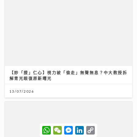
【妙「搜」仁心】視力被「偷走」無聲無息？中大教授拆
解青光眼復原新曙光
13/07/2026
W
W
M
L
C
h
e
e
i
o