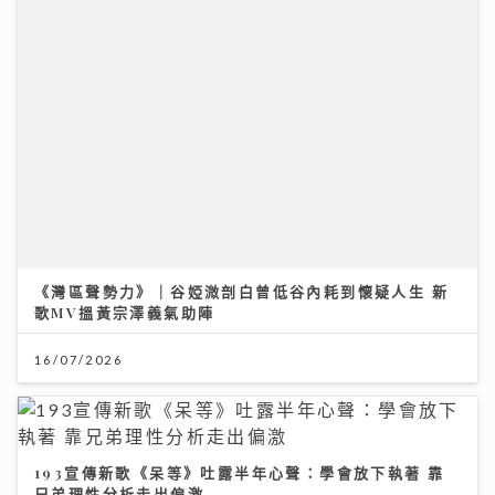
《灣區聲勢力》｜谷婭溦剖白曾低谷內耗到懷疑人生 新
歌MV搵黃宗澤義氣助陣
16/07/2026
193宣傳新歌《呆等》吐露半年心聲：學會放下執著 靠
兄弟理性分析走出偏激