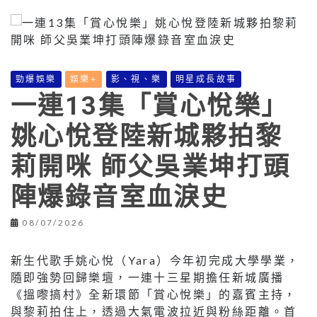
勁爆娛樂
娛樂+
影、視、樂
明星成長故事
一連13集「賞心悅樂」
姚心悅登陸新城夥拍黎
莉開咪 師父吳業坤打頭
陣爆錄音室血淚史
08/07/2026
新生代歌手姚心悅（Yara）今年初完成大學學業，
隨即強勢回歸樂壇，一連十三星期擔任新城廣播
《搵嚟搞村》全新環節「賞心悅樂」的嘉賓主持，
與黎莉拍住上，透過大氣電波拉近與粉絲距離。首