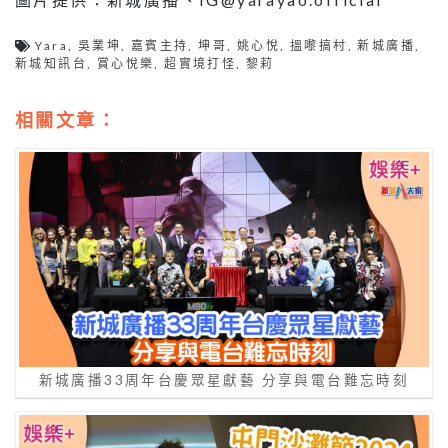
Yara
,
吳業坤
,
嘉賓主持
,
坤哥
,
姚心悅
,
搵嚟搞村
,
新城廣播
,
新城知訊台
,
賞心悅樂
,
超實境打怪
,
黎莉
相關文章：
新城廣播33周年台慶眾星獻藝 分享與電台難忘時刻