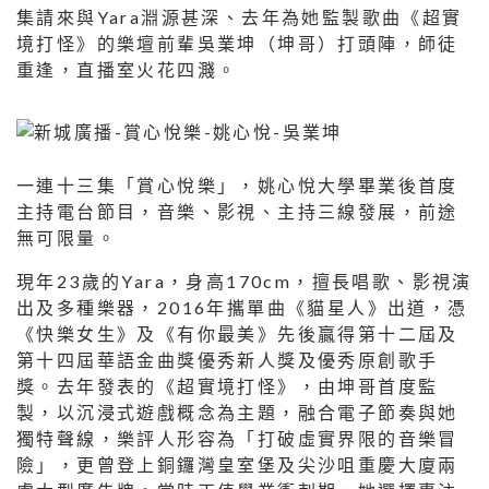
集請來與Yara淵源甚深、去年為她監製歌曲《超實
境打怪》的樂壇前輩吳業坤（坤哥）打頭陣，師徒
重逢，直播室火花四濺。
一連十三集「賞心悅樂」，姚心悅大學畢業後首度
主持電台節目，音樂、影視、主持三線發展，前途
無可限量。
現年23歲的Yara，身高170cm，擅長唱歌、影視演
出及多種樂器，2016年攜單曲《貓星人》出道，憑
《快樂女生》及《有你最美》先後贏得第十二屆及
第十四屆華語金曲獎優秀新人獎及優秀原創歌手
獎。去年發表的《超實境打怪》，由坤哥首度監
製，以沉浸式遊戲概念為主題，融合電子節奏與她
獨特聲線，樂評人形容為「打破虛實界限的音樂冒
險」，更曾登上銅鑼灣皇室堡及尖沙咀重慶大廈兩