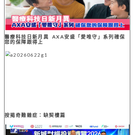
醫療科技日新月異 AXA安盛「愛唯守」系列確保
您的保障跟得上
按揭奇難雜症：缺契樓篇