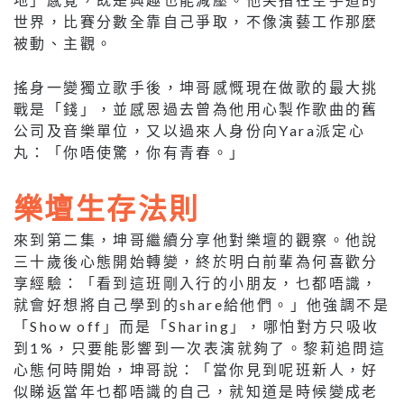
世界，比賽分數全靠自己爭取，不像演藝工作那麼
被動、主觀。
搖身一變獨立歌手後，坤哥感慨現在做歌的最大挑
戰是「錢」，並感恩過去曾為他用心製作歌曲的舊
公司及音樂單位，又以過來人身份向Yara派定心
丸：「你唔使驚，你有青春。」
樂壇生存法則
來到第二集，坤哥繼續分享他對樂壇的觀察。他說
三十歲後心態開始轉變，終於明白前輩為何喜歡分
享經驗：「看到這班剛入行的小朋友，乜都唔識，
就會好想將自己學到的share給他們。」他強調不是
「Show off」而是「Sharing」，哪怕對方只吸收
到1%，只要能影響到一次表演就夠了。黎莉追問這
心態何時開始，坤哥說：「當你見到呢班新人，好
似睇返當年乜都唔識的自己，就知道是時候變成老