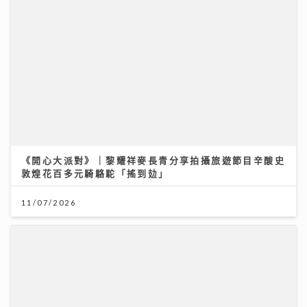
《開心大派對》｜黎耀祥麥長青分享拍攝旅遊節目辛酸史
敦煌花百多元騎駱駝「搖到攰」
11/07/2026
【#豐味旅程】｜九龍城深夜食堂 泰國直送胡椒豬骨湯燒
肉卷粉 尋找失傳豬油撈飯香