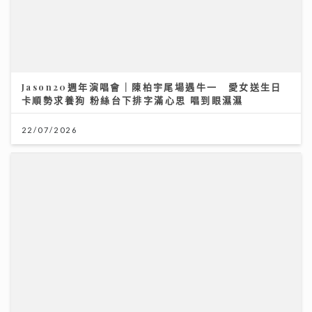
Jason20週年演唱會｜陳柏宇尾場遇牛一 愛女送生日
卡順勢求養狗 粉絲台下排字滿心思 唱到眼濕濕
22/07/2026