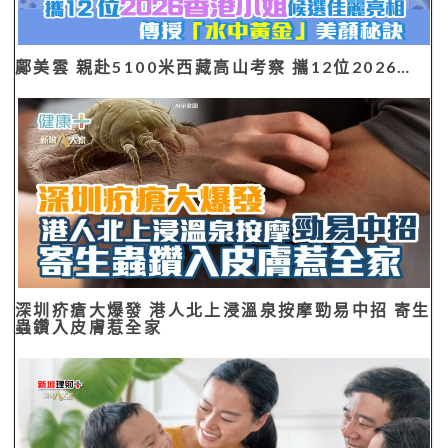
鄺美雲 親赴5100米西藏高山考察 攜12位2026…
深圳疥瘡大爆發 港人北上浸溫泉按摩勁易中招 寄生
蟲鑽入皮膚惹全家