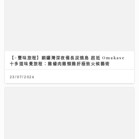
【#豐味旅程】銅鑼灣深夜備長炭燒鳥 超抵 Omakase
十多道味覺旅程：雞蠔肉雞頸雞肝極致火候藝術
23/07/2026