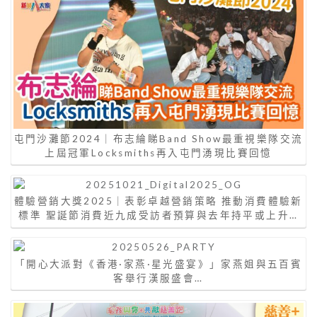
屯門沙灘節2024｜布志綸睇Band Show最重視樂隊交流
上屆冠軍Locksmiths再入屯門湧現比賽回憶
體驗營銷大獎2025｜表彰卓越營銷策略 推動消費體驗新
標準 聖誕節消費近九成受訪者預算與去年持平或上升…
「開心大派對《香港·家燕·星光盛宴》」家燕姐與五百賓
客舉行漢服盛會…