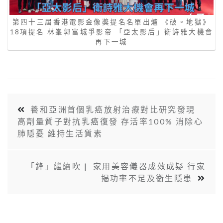
第四十三屆香港電影金像獎提名名單出爐 《破。地獄》
18項提名 林峯郭富城爭影帝 「亞太影后」衛詩雅大機會
再下一城
養和亞洲首個乳癌放射治療對比研究發現
高劑量質子對抗乳癌復發 存活率100% 消除心
肺隱憂 維持生活質素
「鋒」繼續吹 | 家用美容儀器成效成疑 行家
揭功率不足及衞生隱患