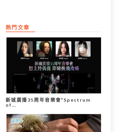
熱門文章
新城廣播35周年音樂會“Spectrum
of…