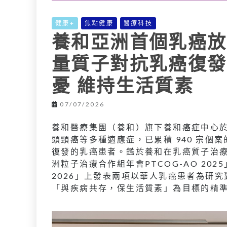
健康+
焦點健康
醫療科技
養和亞洲首個乳癌放
量質子對抗乳癌復發 
憂 維持生活質素
07/07/2026
養和醫療集團（養和）旗下養和癌症中心於 
頭頸癌等多種適應症，已累積 940 宗
復發的乳癌患者。鑑於養和在乳癌質子治療
洲粒子治療合作組年會PTCOG-AO 202
2026」上發表兩項以華人乳癌患者為研
「與疾病共存，保生活質素」為目標的精