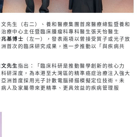
維文先生（右二）、養和醫療集團首席醫療總監暨養和
子治療中心主任暨臨床腫瘤科專科醫生張天怡醫生
余兆基博士
（左一），發表兩項以曾接受質子或光子放
亞洲首次的臨床研究成果，進一步推動以「與疾病共
維文先生
指出：「臨床科研是推動醫學創新的核心力
示科研深度，為本港至大灣區的精準癌症治療注入強大
括亞洲首度採用光子計數電腦掃描模擬定位技術。未
為病人及家屬帶來更精準、更具效益的疾病管理服