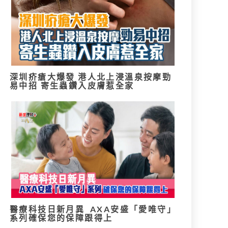
深圳疥瘡大爆發 港人北上浸溫泉按摩勁
易中招 寄生蟲鑽入皮膚惹全家
醫療科技日新月異 AXA安盛「愛唯守」
系列確保您的保障跟得上