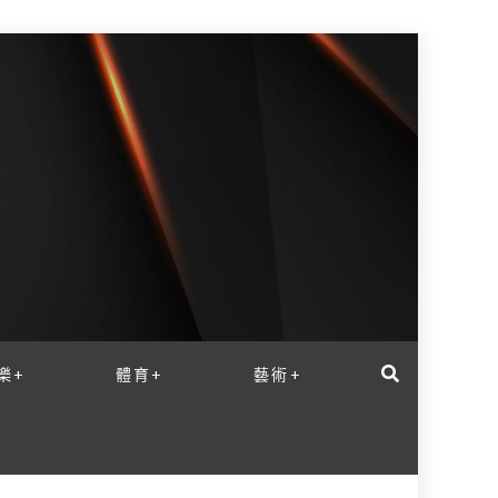
樂+
體育+
藝術+