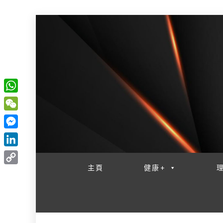
W
一網睇盡 八家大成
h
W
a
e
M
t
C
e
L
s
h
s
i
主頁
健康+
A
C
a
s
n
p
o
t
e
k
p
p
n
e
y
g
d