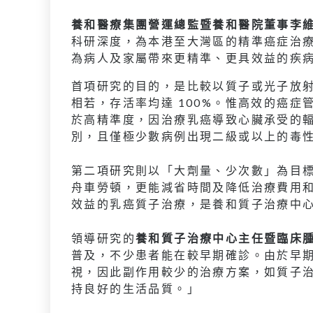
養和醫療集團營運總監暨養和醫院董事李
科研深度，為本港至大灣區的精準癌症治
為病人及家屬帶來更精準、更具效益的疾
首項研究的目的，是比較以質子或光子放
相若，存活率均達 100%。惟高效的癌
於高精準度，因治療乳癌導致心臟承受的輻
別，且僅極少數病例出現二級或以上的毒
第二項研究則以「大劑量、少次數」為目標
舟車勞頓，更能減省時間及降低治療費用
效益的乳癌質子治療，是養和質子治療中
領導研究的
養和質子治療中心主任暨臨床
普及，不少患者能在較早期確診。由於早
視，因此副作用較少的治療方案，如質子
持良好的生活品質。」