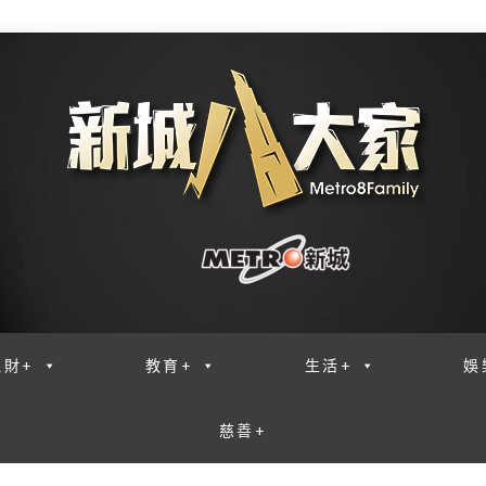
理財+
教育+
生活+
娛
慈善+