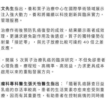
維文先生
指出，養和質子治療中心在國際學術領域展示
療注入強大動力，養和將繼續以科技創新與臨床實力，
病管理服務。
射治療作術後預防乳癌復發的成效，結果顯示兩者成效
症管理，更講求避免副作用及後遺症，質子的獨特優勢在
射量「接近零」，與光子放療比較可達約 40 倍之差
性反應。
，開展 5 次質子治療乳癌的臨床研究，不但免卻患者
和心理負擔，療程短、高精準、高效益，力求更具成本
心啟用以來的重點發展方向。
腫瘤科專科醫生張天怡醫生指出
：「隨著乳癌篩查日益
期乳癌的存活率較高，患者的生活質素亦愈來愈受到重
治療，因而有其重要性，有助患者在控制病情的同時維