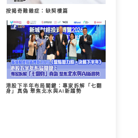
按揭奇難雜症：缺契樓篇
港股下半年布局關鍵：專家拆解「七翻
身」真偽 聚焦北水與AI新趨勢