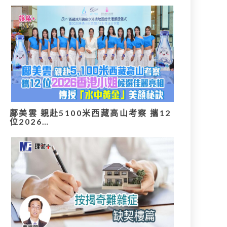
鄺美雲 親赴5100米西藏高山考察 攜12
位2026…