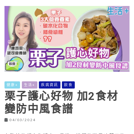
健康+
生活+
疾病資訊
飲食
栗子護心好物 加2食材
變防中風食譜
04/03/2024