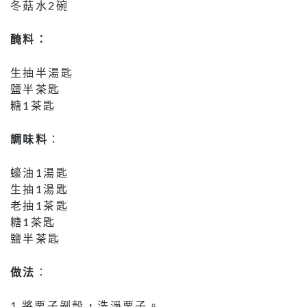
冬菇水2碗
醃料：
生抽半湯匙
鹽半茶匙
糖1茶匙
調味料
：
蠔油1湯匙
生抽1湯匙
老抽1茶匙
糖1茶匙
鹽半茶匙
做法
：
1.將栗子剝殼，洗淨栗子。