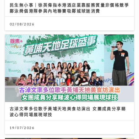
民生無小事｜徐英偉指本港酒店業靠服務質量非價格競爭
鄭泳舜倡港隊參與內地聯賽吸鄰城球迷消費
02/08/2026
古淖文率多位歌手黃埔天地美食坊演出 女團成員分享睇
波心得同場展現球技
19/07/2026