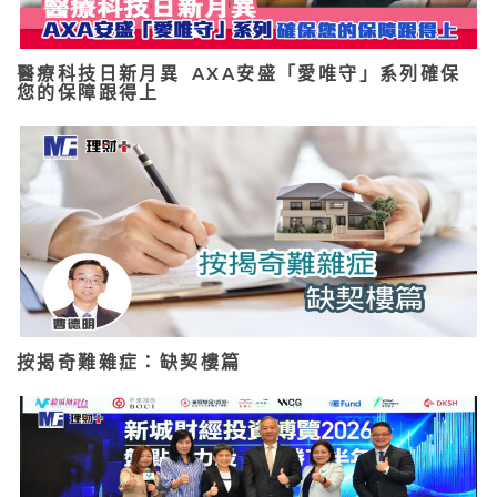
醫療科技日新月異 AXA安盛「愛唯守」系列確保
您的保障跟得上
按揭奇難雜症：缺契樓篇