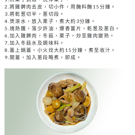
2.將雞髀肉去皮，切小件，用醃料醃15分鐘。
3.將乾葱切半，蔥切段。
4.煲滾水，放入栗子，煮大約3分鐘。
5.燒熱鑊，落少許油，爆香薑片，乾葱及蔥白。
6.加入雞髀肉，冬菇，栗子，炒至雞肉變熟。
7.加入冬菇水及調味料。
8.蓋上鍋蓋，小火炆大約15分鐘，煮至收汁。
9.開蓋，加入蔥段略煮，即成。