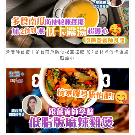
營養師食譜｜多食南瓜防便秘兼控糖 加2食材煮低卡濃湯
超護心