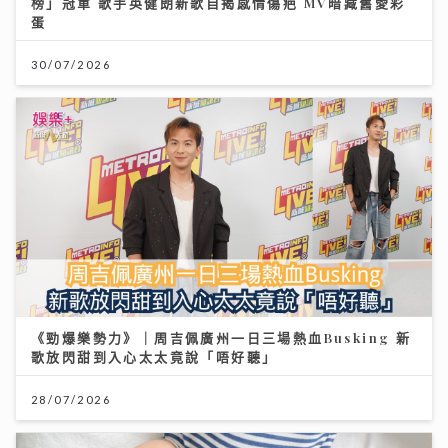
榜」冠軍 歌手英健朗新歌自揭感情傷疤 MV暗藏舊愛彩
蛋
30/07/2026
《勁爆樂勢力》｜周吉佩廣州一日三場熱血Busking 新
歌放閃甜到入心太太竟說「唔好聽」
28/07/2026