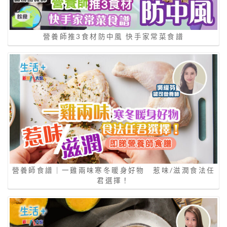
營養師推3食材防中風 快手家常菜食譜
營養師食譜｜一雞兩味寒冬暖身好物 惹味/滋潤食法任
君選擇！