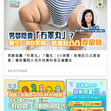
男嬰陰囊「冇睪丸」？醫生：BB哭鬧、咳嗽肚凸凸要留
意｜養和醫院小兒外科專科梁芷綸醫生
23/07/2026