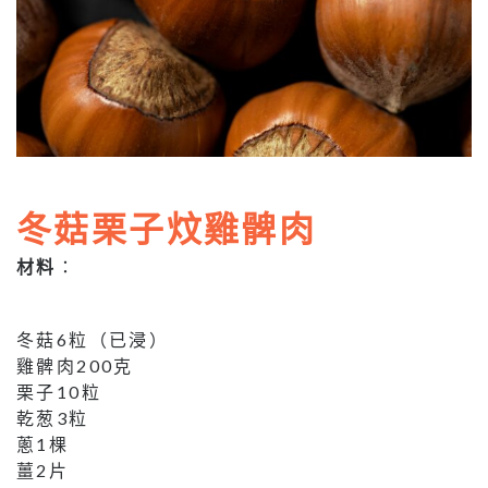
冬菇栗子炆雞髀肉
材料
：
冬菇6粒（已浸）
雞髀肉200克
栗子10粒
乾葱3粒
蔥1棵
薑2片