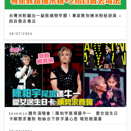
台灣米粉驗出一級致癌物甲醛！專家教你揀米粉秘訣與 2
招自救去毒法
28/07/2026
Jason20週年演唱會｜陳柏宇尾場遇牛一 愛女送生日
卡順勢求養狗 粉絲台下排字滿心思 唱到眼濕濕