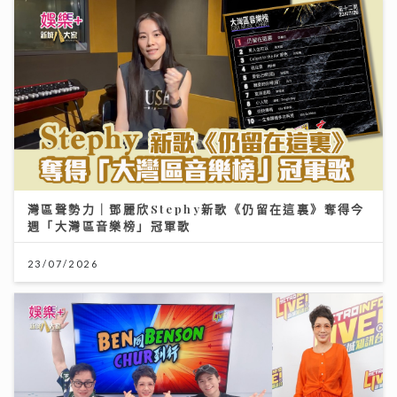
灣區聲勢力｜鄧麗欣Stephy新歌《仍留在這裏》奪得今
週「大灣區音樂榜」冠軍歌
23/07/2026