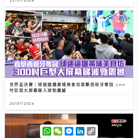
22/07/2026
世界盃決賽｜球迷逼爆黃埔美食坊直擊西班牙奪冠 300
吋巨型大屏幕睇入球勁震撼
20/07/2026
W
W
M
L
C
h
e
e
i
o