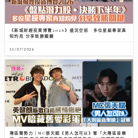
《新城財經投資博覽2026》盛況空前 多位星級專家真
知灼見 分享致勝關鍵
11/07/2026
灣區聲勢力｜MC張天賦《男人怎可以》奪「大灣區音樂