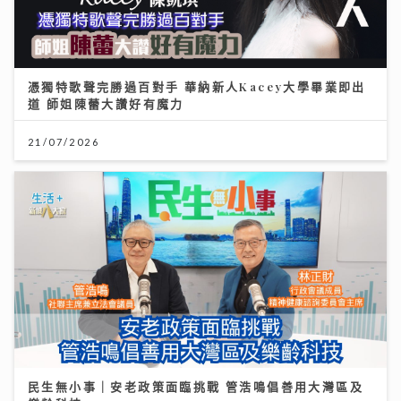
憑獨特歌聲完勝過百對手 華納新人Kacey大學畢業即出
道 師姐陳蕾大讚好有魔力
21/07/2026
民生無小事｜安老政策面臨挑戰 管浩鳴倡善用大灣區及