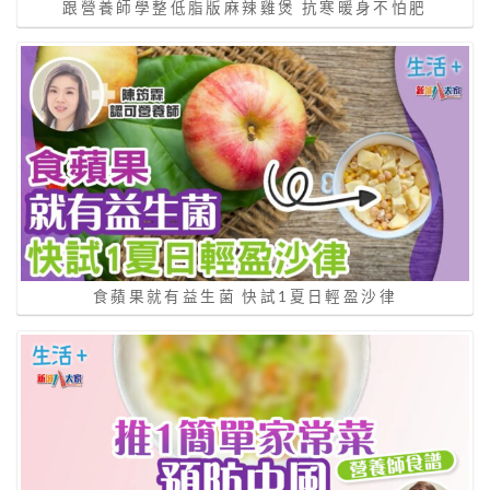
跟營養師學整低脂版麻辣雞煲 抗寒暖身不怕肥
食蘋果就有益生菌 快試1夏日輕盈沙律