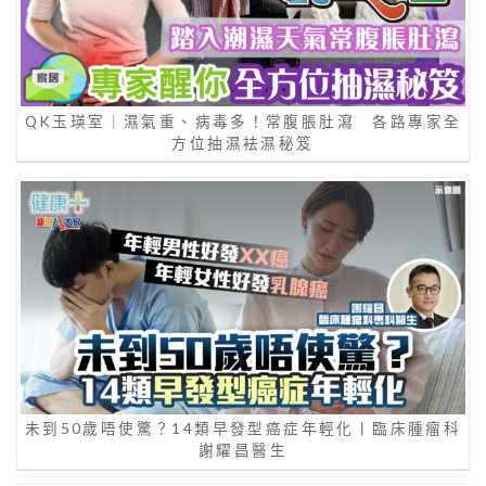
QK玉瑛室｜濕氣重、病毒多！常腹脹肚瀉 各路專家全
方位抽濕袪濕秘笈
未到50歲唔使驚？14類早發型癌症年輕化丨臨床腫瘤科
謝耀昌醫生