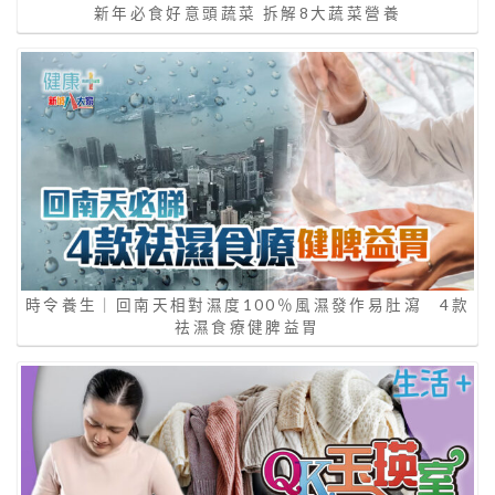
新年必食好意頭蔬菜 拆解8大蔬菜營養
時令養生｜回南天相對濕度100％風濕發作易肚瀉 4款
祛濕食療健脾益胃