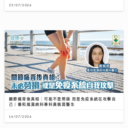
「鋒」繼續吹 | 美容廣告仲玩「P圖」？ 著名ＭＶ導
演：而家觀眾最想睇真實感
16/07/2026
昂坪360二十周年夜航限時登場 市集變身懷舊霓虹打卡
位