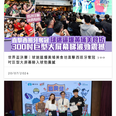
世界盃決賽｜球迷逼爆黃埔美食坊直擊西班牙奪冠 300
吋巨型大屏幕睇入球勁震撼
20/07/2026