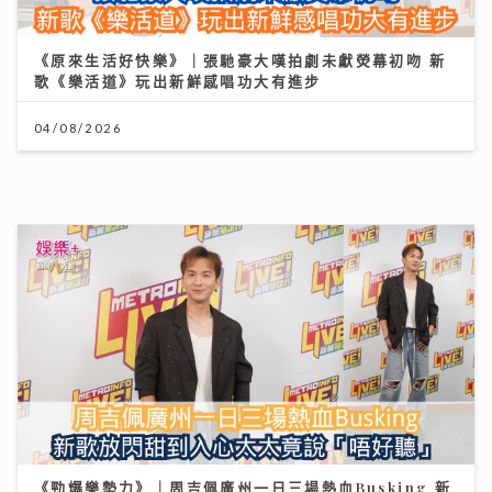
28/07/2026
《Ben同Benson『Chur』到行》｜拍攝《繁花》獲王
家衛鼓勵臨場爆肚 Yumiko由出道至今不停學習自謔似
龜
25/07/2026