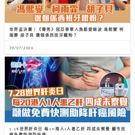
世界盃決賽｜《聲秀》冠亞季軍人馬都愛睇波 馮熙燮 柯
雨霏 胡子貝 邊個係西班牙鐵粉？
20/07/2026
7.28世界肝炎日 每20港人1人患乙肝 四成未察覺 籲市民
做免費快測防肝癌