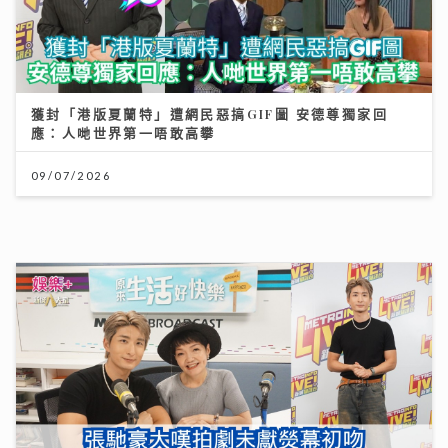
《原來生活好快樂》｜張馳豪大嘆拍劇未獻熒幕初吻 新
歌《樂活道》玩出新鮮感唱功大有進步
04/08/2026
《勁爆樂勢力》｜周吉佩廣州一日三場熱血Busking 新
歌放閃甜到入心太太竟說「唔好聽」