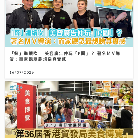
「鋒」繼續吹 | 美容廣告仲玩「P圖」？ 著名ＭＶ導
演：而家觀眾最想睇真實感
16/07/2026