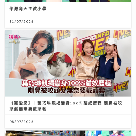
柴灣角天主教小學
31/07/2026
《寵愛您》｜葉巧琳親揭變身100%貓奴歷程 瞓覺被咬
頭髮無奈要戴頭套
08/07/2026