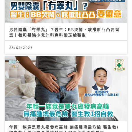
男嬰陰囊「冇睪丸」？醫生：BB哭鬧、咳嗽肚凸凸要留
意｜養和醫院小兒外科專科梁芷綸醫生
23/07/2026
年輕一族竟是睪丸癌發病高峰 無痛腫塊最危險 醫生教1