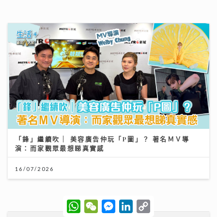
25/07/2026
港股下半年布局關鍵：專家拆解「七翻身」真偽 聚焦北
水與AI新趨勢
W
W
M
L
C
12/07/2026
h
e
e
i
o