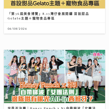
「第36屆美食博覽」8.13灣仔會展開鑼 首設甜品
Gelato主題＋寵物食品專區
06/08/2026
世界盃決賽｜Honey Punch x N5自帶睇波「女團法
則」 邊隊咁有眼光All-in西班牙？
23/07/2026