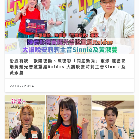
沿途有我｜歐陽德勛、陳德彰「同屆新秀」重聚 陳德彰
爆黃耀光曾邀重組Raidas 大讚晚安莉莉主音Sinnie及
黃淑蔓
23/07/2026