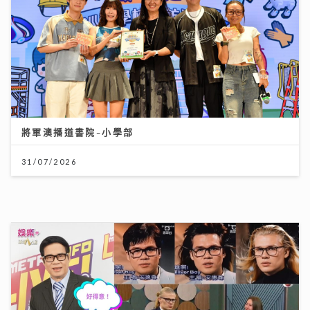
獲封「港版夏蘭特」遭網民惡搞GIF圖 安德尊獨家回
應：人哋世界第一唔敢高攀
09/07/2026