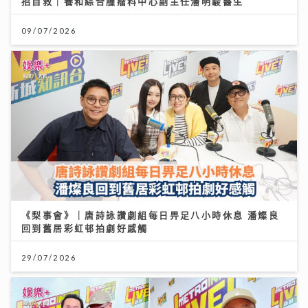
招自救｜養和綜合腫瘤科中心副主任潘明駿醫生
09/07/2026
《梨事會》｜唐詩詠讚劇組每日畀足八小時休息 潘燦良
回到舊居彩虹邨拍劇好感觸
29/07/2026