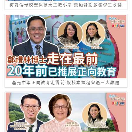
何詩蓓母校聖保祿天主教小學 獎勵計劃啟發學生改變
基元中學正向教育走得前 設校本課程曾遇三大難題