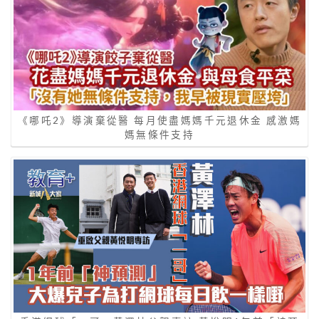
《哪吒2》導演棄從醫 每月使盡媽媽千元退休金 感激媽
媽無條件支持