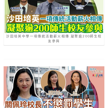
沙田培英中學一項傳統活動薪火相傳 凝聚逾200師生校
友參與