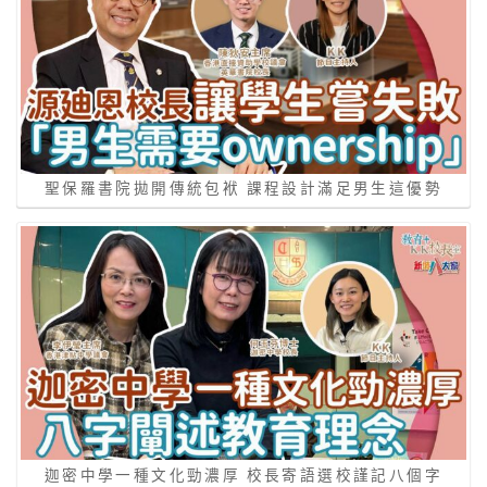
聖保羅書院拋開傳統包袱 課程設計滿足男生這優勢
迦密中學一種文化勁濃厚 校長寄語選校謹記八個字