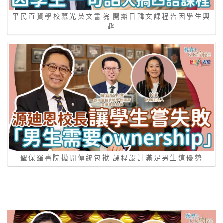
平民直資學校慕光英文書院 開辦日韓文課程皆因學生興
趣
聖保羅書院拋開傳統包袱 課程設計滿足男生這優勢