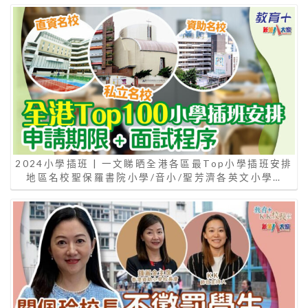
2024小學插班 | 一文睇晒全港各區最Top小學插班安排
地區名校聖保羅書院小學/音小/聖芳濟各英文小學…