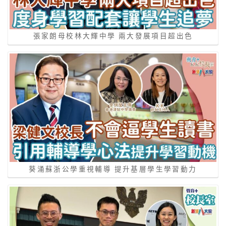
張家朗母校林大輝中學 兩大發展項目超出色
葵涌蘇浙公學重視輔導 提升基層學生學習動力