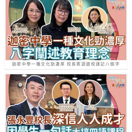
迦密中學一種文化勁濃厚 校長寄語選校謹記八個字