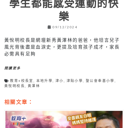
學生都能感受運動的快
樂
09/12/2024
黃悅明校長是網壇新秀黃澤林的爸爸，他坦言兒子
風光背後盡是血淚史，更提及培育孩子成才，家長
必需具有足夠
閱讀更多
教育+校長室
,
本地升學
,
津小
,
津貼小學
,
聖公會奉基小學
,
黃悅明校長
,
黃澤林
相關文章：