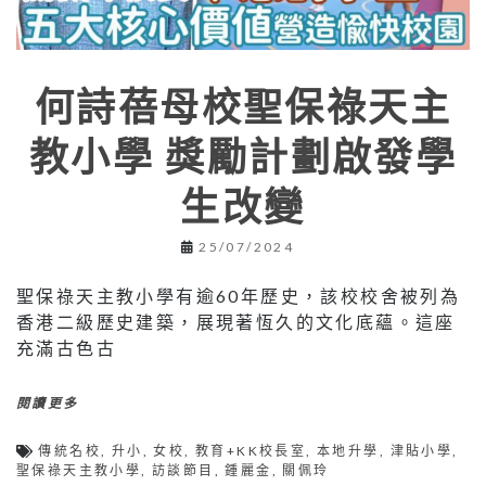
何詩蓓母校聖保祿天主
教小學 獎勵計劃啟發學
生改變
25/07/2024
聖保祿天主教小學有逾60年歷史，該校校舍被列為
香港二級歷史建築，展現著恆久的文化底蘊。這座
充滿古色古
閱讀更多
傳統名校
,
升小
,
女校
,
教育+KK校長室
,
本地升學
,
津貼小學
,
聖保祿天主教小學
,
訪談節目
,
鍾麗金
,
關佩玲