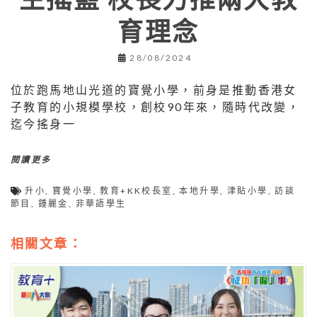
育理念
28/08/2024
位於跑馬地山光道的寶覺小學，前身是推動香港女
子教育的小規模學校，創校90年來，隨時代改變，
迄今搖身一
閱讀更多
升小
,
寶覺小學
,
教育+KK校長室
,
本地升學
,
津貼小學
,
訪談
節目
,
鍾麗金
,
非華語學生
相關文章：