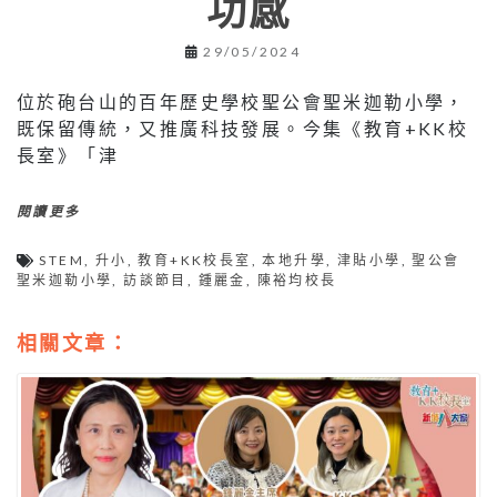
功感
29/05/2024
位於砲台山的百年歷史學校聖公會聖米迦勒小學，
既保留傳統，又推廣科技發展。今集《教育+KK校
長室》「津
閱讀更多
STEM
,
升小
,
教育+KK校長室
,
本地升學
,
津貼小學
,
聖公會
聖米迦勒小學
,
訪談節目
,
鍾麗金
,
陳裕均校長
相關文章：