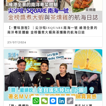
【#豐味旅程】｜尖沙咀iSQUARE南海一號 維港全景的
南洋粵菜體驗 金榜醬煮大蝦與茶燻雞的航海日誌
25/07/2026
W
W
M
L
C
h
e
e
i
o
「鋒」繼續吹 | 美容廣告仲玩「P圖」？ 著名ＭＶ導