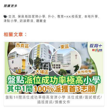
閱讀更多
交流
,
保良局田家炳小學
,
升小
,
教育+KK校長室
,
本地升學
,
津貼小學
,
訪談節目
,
鍾麗金
相關文章：
盤點10間派位成功率極高官津小學 派位成績/面試模式/
插班資訊/預備文件