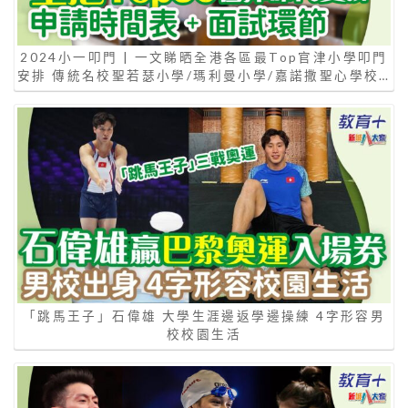
2024小一叩門 | 一文睇晒全港各區最Top官津小學叩門
安排 傳統名校聖若瑟小學/瑪利曼小學/嘉諾撒聖心學校…
「跳馬王子」石偉雄 大學生涯邊返學邊操練 4字形容男
校校園生活