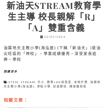
新油天STREAM教育學
生主導 校長親解「R」
「A」雙重含義
02/05/2024
油蔴地天主教小學(海泓道) (下稱「新油天」)是油
尖旺區的「神校」，學業成績優秀，深受家長追
捧，學校
閱讀更多
STEM
,
STREAM
,
升小
,
教育+KK校長室
,
本地升學
,
油蔴地
天主教小學(海泓道)
,
津貼小學
,
訪談節目
,
陳淑儀校長
相關文章：