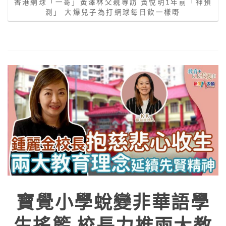
香港網球「一哥」黃澤林父親專訪 黃悅明1年前「神預
測」 大爆兒子為打網球每日飲一樣嘢
寶覺小學蛻變非華語學
生搖籃 校長力推兩大教