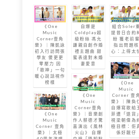
《One
自爆是
組合Soler
Music
Coldplay超
提昔日合約
Corner壹角
級粉絲 馮允
紛 獲老前
樂》｜陳凱詠
謙親自創作婚
指出問題
初入行訪問張
禮主題曲 甜
心：上得太
學友 儍更更
蜜表達對未婚
零壓力 因
妻愛意
「歌神」一句
暖心說話視作
榜樣
《One
Music
《One
Corner 壹
Music
樂》｜陳奐
Corner壹角
自爆寫歌給
《One
樂》｜音樂創
菲遭「退貨
Music
作人蔡德才驚
視梁朝偉為
Corner 壹角
喜演出《風林
極目標：佢
樂》｜太極
火山》 自爆
係好靚仔
40周年演唱
中槍「唔知點