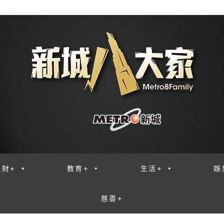
理財+
教育+
生活+
娛
慈善+