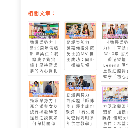
相關文章：
勁爆樂勢力｜
勁爆樂勢力丨
《勁爆樂
開15周年演唱
譚嘉儀搵外籍
力》｜草蜢
會 陳奐仁：我
男士拍MV 自
軍40年 誓
諗我唔夠貪
肥成功：同佢
香港樂壇
錢！堅持音樂
都幾啱傾
Legend 明
夢的內心掙扎
重返紅館舞
堅守「初心
勁爆樂勢力丨
勁爆樂勢力丨
許廷鏗「師傅
馮允謙與女友
到」爆出成份
方皓玟觀濱
總有拗撬時候
歌詞 「冇失禮
騷前「加操
經驗之談教如
阿爸阿媽咁多
防身 備戰突
何保持關係
年供書教學」
事件：希望