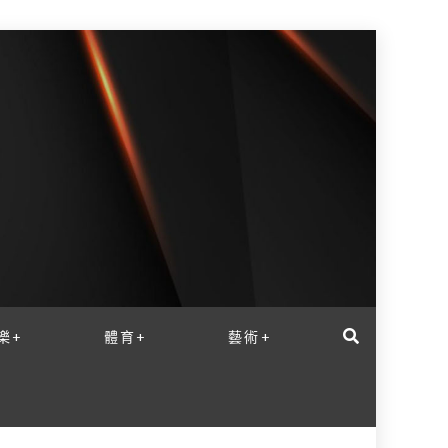
樂+
體育+
藝術+