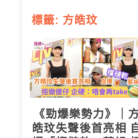
L
e
I
i
r
標籤:
方皓玟
n
n
k
《勁爆樂勢力》｜
皓玟失聲後首亮相 