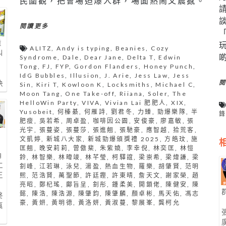
民圍觀，把會場迫爆人群，場面熱鬧又震撼。
閱讀更多
重
ALITZ
,
Andy is typing
,
Beanies
,
Cozy
糾
Syndrome
,
Dale
,
Dear Jane
,
Delta T
,
Edwin
輩
Tong
,
FJ
,
FYP
,
Gordon Flanders
,
Honey Punch
,
核
IdG Bubbles
,
Illusion
,
J. Arie
,
Jess Law
,
Jess
快
Sin
,
Kiri T
,
Kowloon K
,
Locksmiths
,
Michael C
,
Moon Tang
,
One Take-off
,
Riiana
,
Soler
,
The
HelloWin Party
,
VIVA
,
Vivian Lai 肥肥人
,
XIX
,
Yusobeit
,
何榛綦
,
何雁詩
,
劉君冬
,
力臻
,
勁爆樂隊
,
半
肥瘦
,
吳若希
,
周卓盈
,
咖啡因公園
,
安俊豪
,
廖嘉敏
,
張
光宇
,
張蔓姿
,
張蔓莎
,
張進翹
,
張馳豪
,
應智越
,
拾荒客
,
文凱婷
,
新城八大家
,
新城勁爆頒獎禮 2025
,
方皓玟
,
施
匡翹
,
晚安莉莉
,
曾傲棐
,
朱紫嬈
,
李幸倪
,
林奕匡
,
林愷
角
鈴
,
林智樂
,
林暐竣
,
林芊瑩
,
柯驛誼
,
梁崇希
,
梁煒謙
,
梁
仁
釗峰
,
江若琳
,
泳兒
,
湯盈
,
熱血生物
,
羅樂
,
胡肇賢
,
范明
王
熙
,
范浩賢
,
萬聖節
,
許廷鏗
,
許東晴
,
詹天文
,
謝家榮
,
趙
亮昭
,
鄭杞瑤
,
鄺旨呈
,
釗彤
,
鍾柔美
,
開鎖佬
,
陳健安
,
陳
」
懿
,
陳浩
,
陳浩源
,
陳肇鈞
,
陳肇麟
,
顏卓彬
,
馬天佑
,
馮志
終
豪
,
黃妍
,
黃明德
,
黃洛妍
,
黃淑蔓
,
黎展峯
,
龔柯允
真