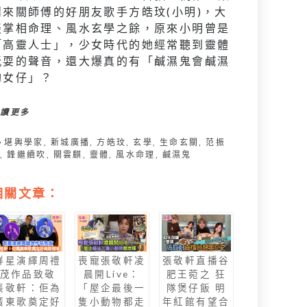
請來關師傅的好朋友歌手方皓玟(小明)，大
談掌相命理、風水玄學之餘，原來小明曾是
「高靈人士」，少女時代的她經常聽到靈體
玩耍的聲音，還大爆真的有「鹹濕鬼會鹹濕
啲女仔」？
閱讀更多
堪輿學家
,
新城廣播
,
方皓玟
,
玄學
,
生命玄關
,
范振
鋒
,
鋒繼續吹
,
關雲麒
,
靈體
,
風水命理
,
鹹濕鬼
相關文章：
群星演繹周禮
喪寵張敬軒凌
張敬軒直播谷
茂作品致敬
晨開Live：
肥王菀之 狂
張敬軒：佢為
「屋企最後一
隊煲仔飯 明
廣東歌奠定好
隻小動物都走
年紅館有望合