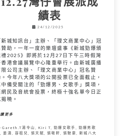
12.27灣仔會展派成
績表
24/12/2025
「新城知訊台」主辦、「理文商業中心」冠
名贊助，一年一度的樂壇盛事《新城勁爆頒
獎禮2025》即將於12月27日下午三時假灣
仔香港會議展覽中心隆重舉行。由新城廣播
有限公司主辦、「理文商業中心」冠名贊
助。今年八大獎項的公開投票已全面截止，
其中備受關注的「勁爆男、女歌手」獎項，
經網民及音統會投票，終極十強名單今日正
式揭曉。
閱讀更多
Gareth.T湯令山
,
Kiri T
,
勁爆女歌手
,
勁爆男歌
手
,
姜濤
,
容祖兒
,
張天賦
,
張敬軒
,
張馳豪
,
新城八大