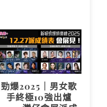
勁爆2025｜男女歌
手終極10強出爐