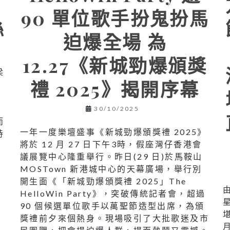
90 單位歌手扮鬼扮馬
絲
迫爆全場 為
12.27《新城勁爆頒獎
梁
禮 2025》揭開序幕
30/10/2025
而
一年一度樂壇盛事《新城勁爆頒獎禮 2025》
持
將於 12 月 27 日下午3時，假座灣仔香港會
議展覽中心隆重舉行。昨日(29 日)於馬鞍山
MOSTown 新港城中心的天幕廣場，舉行別
開生面《「新城勁爆頒獎禮 2025」The
HelloWin Party》，突破傳統記者會，超過
90 個候選單位歌手以萬聖節造型出席，為頒
獎禮前夕來個熱身。現場吸引了大批歌迷及市
月