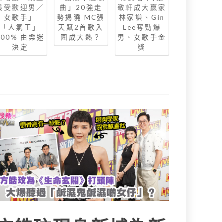
最受歡迎男／
曲」20強走
敬軒成大贏家
女歌手」
勢揭曉 MC張
林家謙、Gin
「人氣王」
天賦2首歌入
Lee奪勁爆
100% 由樂迷
圍成大熱？
男、女歌手金
決定
獎