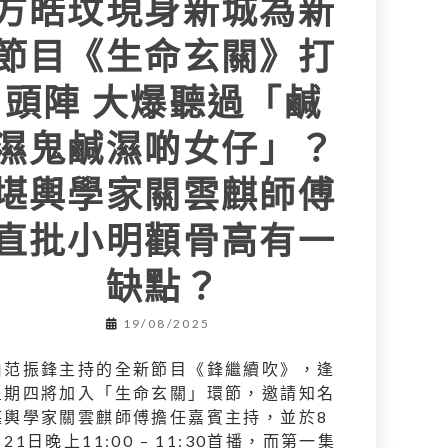
方皓玟現身新城為新
節目《生命玄關》打
頭陣 大爆聽過「鹹
濕鬼鹹濕啲女仔」？
堪輿學家關雲麒師傅
直批小明顴骨高有一
缺點？
19/08/2025
由范振鋒主持的全新節目《鋒繼續吹》，逢
星期四將加入「生命玄關」環節，邀請知名
堪輿學家關雲麒師傅擔任嘉賓主持，並於8
21日晚上11:00 – 11:30首播，而第一集