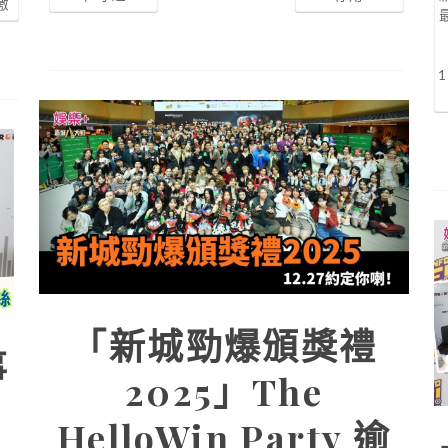
激
「新城勁爆頒獎禮
事
2025」The
HelloWin Party 逾