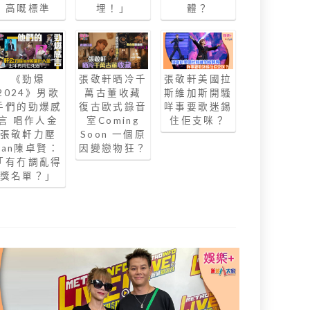
高嘅標準
埋！」
體？
《勁爆
張敬軒晒冷千
張敬軒美國拉
2024》男歌
萬古董收藏
斯維加斯開騷
手們的勁爆感
復古歐式錄音
咩事要歌迷錫
言 唱作人金
室Coming
住佢支咪？
張敬軒力壓
Soon 一個原
Ian陳卓賢：
因變戀物狂？
「有冇調亂得
獎名單？」