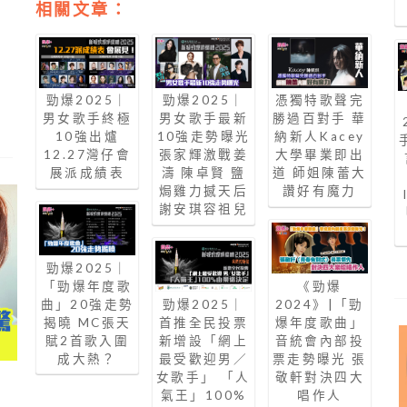
相關文章：
勁爆2025｜
勁爆2025｜
憑獨特歌聲完
男女歌手終極
男女歌手最新
勝過百對手 華
10強出爐
10強走勢曝光
納新人Kacey
12.27灣仔會
張家輝激戰姜
大學畢業即出
展派成績表
濤 陳卓賢 鹽
道 師姐陳蕾大
焗雞力撼天后
讚好有魔力
謝安琪容祖兒
勁爆2025｜
「勁爆年度歌
《勁爆
曲」20強走勢
勁爆2025｜
2024》|「勁
揭曉 MC張天
首推全民投票
爆年度歌曲」
賦2首歌入圍
新增設「網上
音統會內部投
成大熱？
最受歡迎男／
票走勢曝光 張
女歌手」 「人
敬軒對決四大
氣王」100%
唱作人