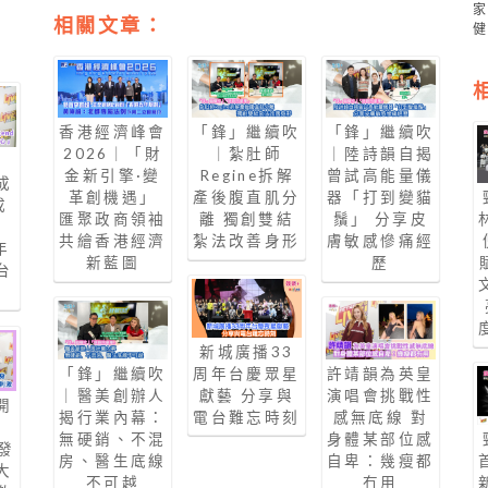
相關文章：
香港經濟峰會
「鋒」繼續吹
「鋒」繼續吹
2026｜「財
｜紮肚師
｜陸詩韻自揭
勢
金新引擎·變
Regine拆解
曾試高能量儀
成
革創機遇」
產後腹直肌分
器「打到變貓
成
匯聚政商領袖
離 獨創雙結
鬚」 分享皮
共繪香港經濟
紮法改善身形
膚敏感慘痛經
年
新藍圖
歷
台
」
新城廣播33
「鋒」繼續吹
周年台慶眾星
許靖韻為英皇
｜醫美創辦人
獻藝 分享與
演唱會挑戰性
開
揭行業內幕：
電台難忘時刻
感無底線 對
」
無硬銷、不混
身體某部位感
發
房、醫生底線
自卑：幾瘦都
大
不可越
冇用