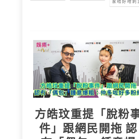
家唔好咁刺
方皓玟重提「脫粉
件」跟網民開拖 認