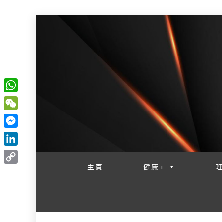
W
一網睇盡 八家大成
h
W
a
e
M
t
C
e
L
s
h
s
i
主頁
健康+
A
C
a
s
n
p
o
t
e
k
p
p
n
e
y
g
d