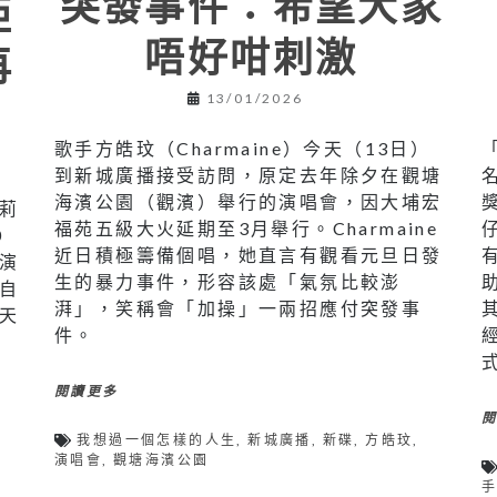
突發事件：希望大家
拒
唔好咁刺激
再
13/01/2026
歌手方皓玟（Charmaine）今天（13日）
到新城廣播接受訪問，原定去年除夕在觀塘
海濱公園（觀濱）舉行的演唱會，因大埔宏
莉
福苑五級大火延期至3月舉行。Charmaine
0
近日積極籌備個唱，她直言有觀看元旦日發
演
生的暴力事件，形容該處「氣氛比較澎
自
湃」，笑稱會「加操」一兩招應付突發事
天
件。
閱讀更多
我想過一個怎樣的人生
,
新城廣播
,
新碟
,
方皓玟
,
傻
演唱會
,
觀塘海濱公園