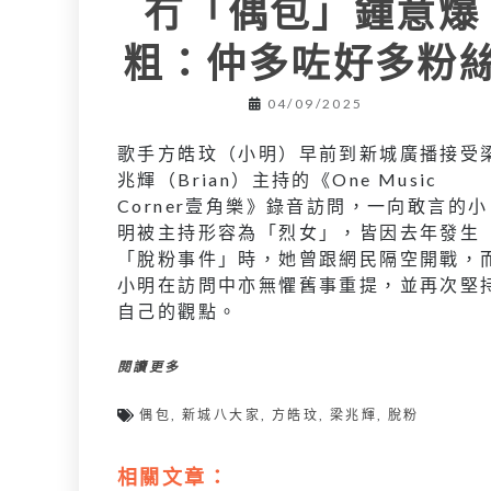
冇「偶包」鍾意爆
粗：仲多咗好多粉
04/09/2025
歌手方皓玟（小明）早前到新城廣播接受
兆輝（Brian）主持的《One Music
Corner壹角樂》錄音訪問，一向敢言的小
明被主持形容為「烈女」，皆因去年發生
「脫粉事件」時，她曾跟網民隔空開戰，
小明在訪問中亦無懼舊事重提，並再次堅
自己的觀點。
閱讀更多
偶包
,
新城八大家
,
方皓玟
,
梁兆輝
,
脫粉
相關文章：