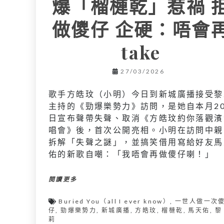
爆「榴槤乾」惹禍 
做儍仔 企硬：唔會
take
27/03/2026
歌手方皓玟（小明）今日到新城廣播接受黎
主持的《勁爆樂勢力》訪問，是她自本月2
日宣布聲帶失聲、取消《方皓玟約你落觀濱
唱會》後，首次公開亮相。小明在訪問中親
拆解「失聲之謎」，並搞笑借用寫給好友馬
佑的新歌自嘲：「我唔會再做傻仔喇！」
閱讀更多
Buried You（all I ever know）
,
一世人做一次
仔
,
勁爆樂勢力
,
新城廣播
,
方皓玟
,
榴槤乾
,
馬天佑
,
黎
莉