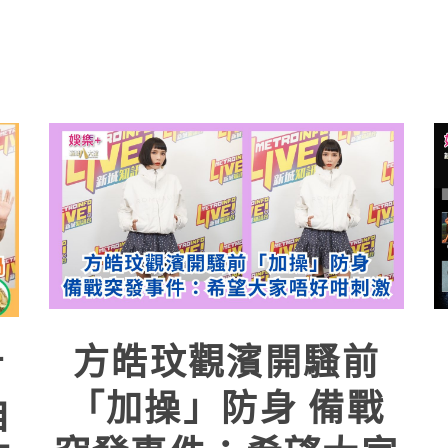
方皓玟觀濱開騷前
方
「加操」防身 備戰
自