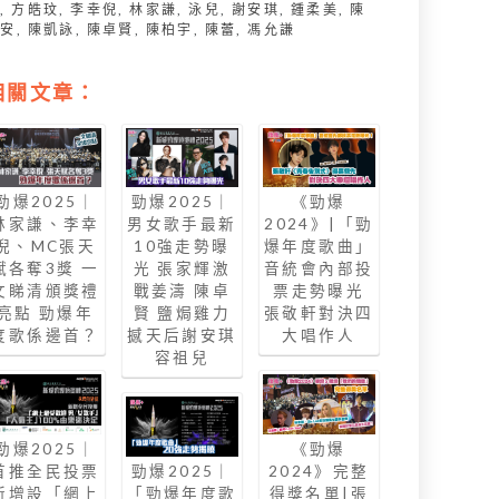
家
,
方皓玟
,
李幸倪
,
林家謙
,
泳兒
,
謝安琪
,
鍾柔美
,
陳
健安
,
陳凱詠
,
陳卓賢
,
陳柏宇
,
陳蕾
,
馮允謙
相關文章：
勁爆2025｜
勁爆2025｜
《勁爆
林家謙、李幸
男女歌手最新
2024》|「勁
倪、MC張天
10強走勢曝
爆年度歌曲」
賦各奪3獎 一
光 張家輝激
音統會內部投
文睇清頒獎禮
戰姜濤 陳卓
票走勢曝光
亮點 勁爆年
賢 鹽焗雞力
張敬軒對決四
度歌係邊首？
撼天后謝安琪
大唱作人
容祖兒
勁爆2025｜
《勁爆
首推全民投票
勁爆2025｜
2024》完整
新增設「網上
「勁爆年度歌
得獎名單|張