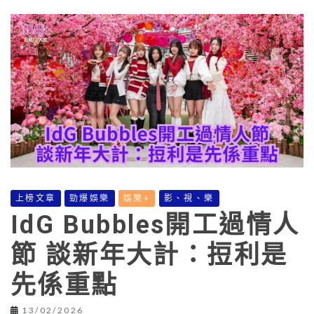
上榜文章
勁爆娛樂
娛樂+
影、視、樂
IdG Bubbles開工過情人
節 談新年大計：𢭃利是
先係重點
13/02/2026