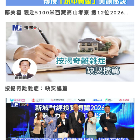
鄺美雲 親赴5100米西藏高山考察 攜12位2026…
按揭奇難雜症：缺契樓篇