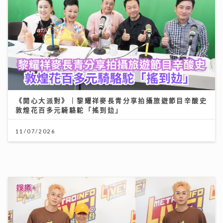
《開心大派對》｜黎耀祥麥長青分享拍攝旅遊節目辛酸史
敦煌花百多元騎駱駝「搖到攰」
11/07/2026