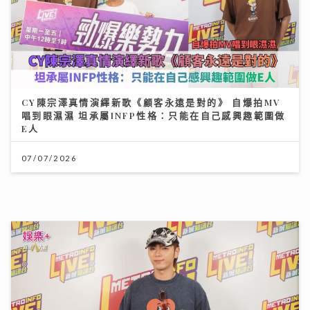
CY陳宗澤真情演繹新歌《顧客永遠是對的》 自爆拍MV
唱到眼濕濕 坦承屬INFP性格：只能在自己感興趣範圍做
E人
07/07/2026
193宣傳新歌《呆等》吐露半年心聲：學會放下執著 靠
兄弟理性分析走出偏激
10/07/2026