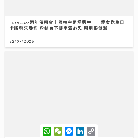
謝賢離世｜霆鋒發文：大家想起我父親 不用哭 他會覺得
不夠瀟灑
20/07/2026
W
W
M
L
C
h
e
e
i
o