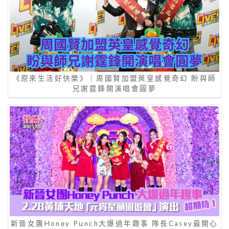
《原來生活好快樂》｜周國賢加盟英皇感覺奇幻 盼與師
兄謝霆鋒開演唱會圓夢
新晉女團Honey Punch大爆過年趣事 隊長Casey最開心