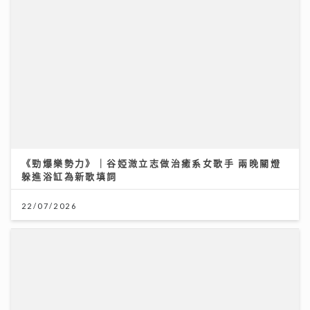
躲進浴缸為新歌填詞
22/07/2026
「鋒」繼續吹 靚靚陪審團 | 美容師x命理專家深入剖析：
為何做完護理仍缺乏「氣色」？揭人體磁場與香氣的奧秘