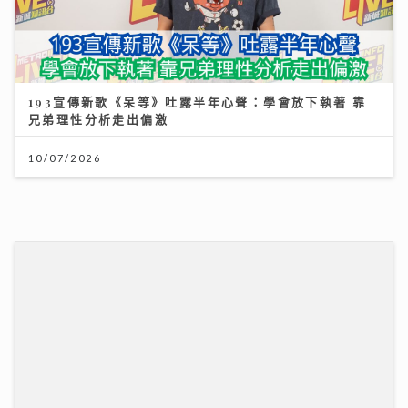
民生無小事｜徐英偉指本港酒店業靠服務質量非價格競爭
鄭泳舜倡港隊參與內地聯賽吸鄰城球迷消費
02/08/2026