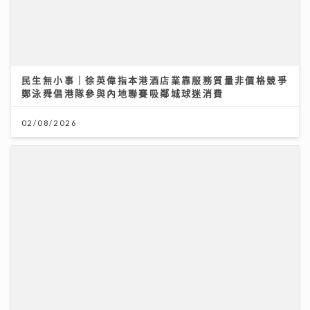
【妙「搜」仁心】視力被「偷走」無聲無息？中大教授拆
解青光眼復原新曙光
13/07/2026