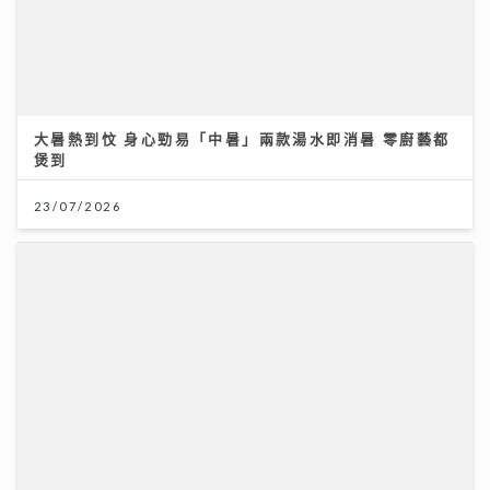
Jason20週年演唱會｜陳柏宇尾場遇牛一 愛女送生日
卡順勢求養狗 粉絲台下排字滿心思 唱到眼濕濕
22/07/2026