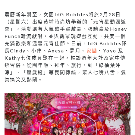
農曆新年將至，女團IdG Bubbles將於2月28日
（星期六）出席黄埔時尚坊舉辦的「元宵星動園遊
會」，活動還有人氣歌手羅啟豪、張馳豪及Honey
Punch輪流獻唱，並與觀眾玩遊戲互動，共度一個
充滿歡樂和溫馨元宵佳節。日前，IdG Bubbles隊
長Cindy、小倬、Anesa、夢月、
家鑾
、Yoyo 及
Kathy七位成員聚在一起，暢談過年大計及家中傳
統習俗。從團年飯、拜年、旅行，到「碌柚葉沖
涼」、「壓歲錢」等民間傳統，眾人七嘴八舌，氣
氛搞笑又熱鬧。