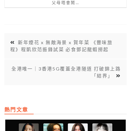
父母唔會鬧…
新年煙花 x 無敵海景 x 賀年菜 《豐味旅
程》程凱欣范振鋒試菜 必食鄧記龍蝦撈起
全港唯一｜3香港5G覆蓋全港隧道 打破錦上路
「結界」
熱門文章