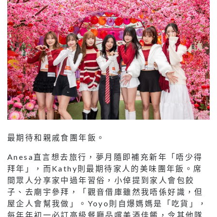
最期待和親戚食團年飯。
Anesa直言想去旅行，夢月隨即補充新年「唔少得
拜年」，而Kathy則最期待家人的美味團年飯。席
間眾人分享家中過年習俗，小倬提到家人會包餃
子、去廟宇參拜，「觀音借庫雖然我唔係好識，但
屋企人會幫我做」。Yoyo則自爆媽媽是「吃貨」，
每年年初一必訂高級餐廳品嚐美酒佳餚，令其他隊