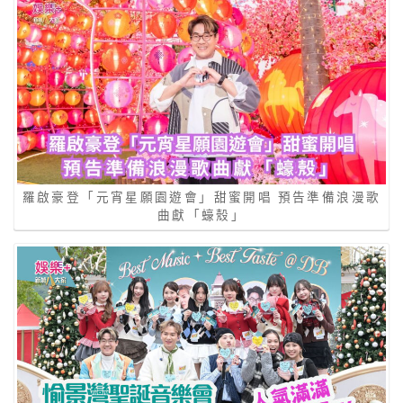
羅啟豪登「元宵星願園遊會」甜蜜開唱 預告準備浪漫歌
曲獻「蠔殼」