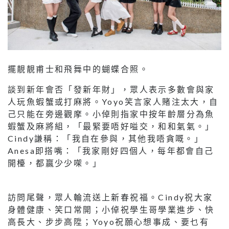
擺靚靚甫士和飛舞中的蝴蝶合照。
談到新年會否「發新年財」，眾人表示多數會與家
人玩魚蝦蟹或打麻將。Yoyo笑言家人賭注太大，自
己只能在旁邊觀摩。小倬則指家中按年齡層分為魚
蝦蟹及麻將組，「最緊要唔好嗌交，和和氣氣。」
Cindy謙稱：「我自在參與，其他我唔貪嘅。」
Anesa即搭嘴：「我家剛好四個人，每年都會自己
開檯，都贏少少㗎。」
訪問尾聲，眾人輪流送上新春祝福。Cindy祝大家
身體健康、笑口常開；小倬祝學生哥學業進步、快
高長大、步步高陞；Yoyo祝願心想事成、要乜有