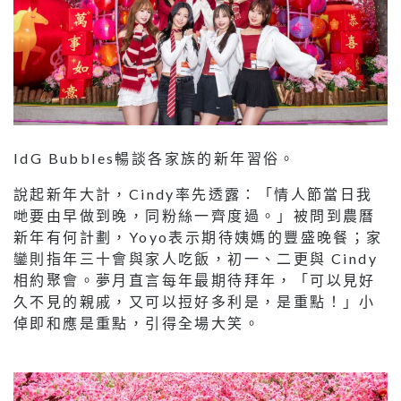
IdG Bubbles暢談各家族的新年習俗。
說起新年大計，Cindy率先透露：「情人節當日我
哋要由早做到晚，同粉絲一齊度過。」被問到農曆
新年有何計劃，Yoyo表示期待姨媽的豐盛晚餐；家
鑾則指年三十會與家人吃飯，初一、二更與 Cindy
相約聚會。夢月直言每年最期待拜年，「可以見好
久不見的親戚，又可以𢭃好多利是，是重點！」小
倬即和應是重點，引得全場大笑。