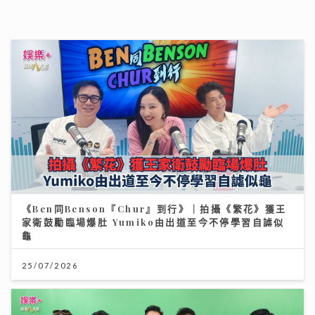
《Ben同Benson『Chur』到行》｜拍攝《繁花》獲王
家衛鼓勵臨場爆肚 Yumiko由出道至今不停學習自謔似
龜
25/07/2026