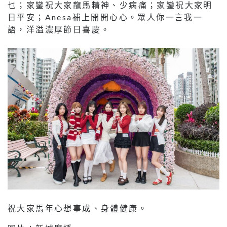
乜；家鑾祝大家龍馬精神、少病痛；家鑾祝大家明
日平安；Anesa補上開開心心。眾人你一言我一
語，洋溢濃厚節日喜慶。
祝大家馬年心想事成、身體健康。