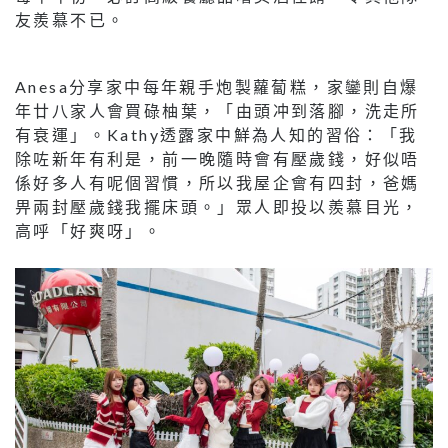
友羨慕不已。
Anesa分享家中每年親手炮製蘿蔔糕，家鑾則自爆
年廿八家人會買碌柚葉，「由頭冲到落腳，洗走所
有衰運」。Kathy透露家中鮮為人知的習俗：「我
除咗新年有利是，前一晚隨時會有壓歲錢，好似唔
係好多人有呢個習慣，所以我屋企會有四封，爸媽
畀兩封壓歲錢我擺床頭。」眾人即投以羨慕目光，
高呼「好爽呀」。