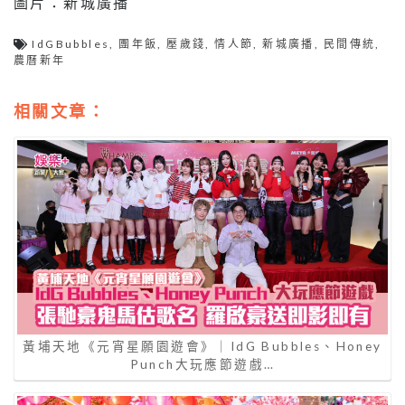
圖片：新城廣播
IdGBubbles
,
團年飯
,
壓歲錢
,
情人節
,
新城廣播
,
民間傳統
,
農曆新年
相關文章：
黃埔天地《元宵星願園遊會》｜IdG Bubbles、Honey
Punch大玩應節遊戲…