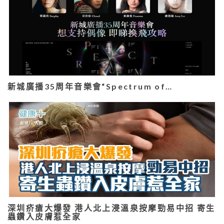
新城廣播35周年音樂會“Spectrum of…
深圳疥瘡大爆發 港人北上浸溫泉按摩勁易中招 寄生
蟲鑽入皮膚惹全家