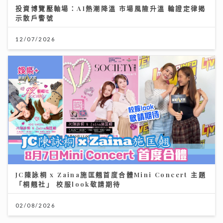
投資博覽壓軸場：AI熱潮降溫 市場風險升溫 輪證定律揭
示散戶警號
12/07/2026
JC陳詠桐 x Zaina施匡翹首度合體Mini Concert 主題
「桐翹社」 校服look敬請期待
02/08/2026