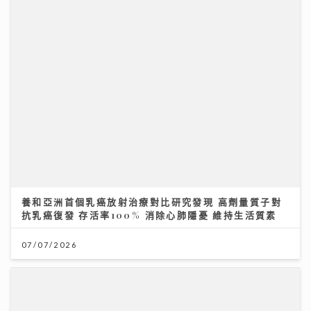
養和亞洲首個乳癌放射治療對比研究發現 高劑量質子對
抗乳癌復發 存活率100% 消除心肺隱憂 維持生活質素
07/07/2026
《勁爆樂勢力》｜谷婭溦立志做治癒系女歌手 兩晚關燈