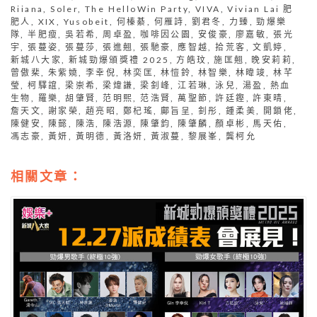
Riiana
,
Soler
,
The HelloWin Party
,
VIVA
,
Vivian Lai 肥
肥人
,
XIX
,
Yusobeit
,
何榛綦
,
何雁詩
,
劉君冬
,
力臻
,
勁爆樂
隊
,
半肥瘦
,
吳若希
,
周卓盈
,
咖啡因公園
,
安俊豪
,
廖嘉敏
,
張光
宇
,
張蔓姿
,
張蔓莎
,
張進翹
,
張馳豪
,
應智越
,
拾荒客
,
文凱婷
,
新城八大家
,
新城勁爆頒獎禮 2025
,
方皓玟
,
施匡翹
,
晚安莉莉
,
曾傲棐
,
朱紫嬈
,
李幸倪
,
林奕匡
,
林愷鈴
,
林智樂
,
林暐竣
,
林芊
瑩
,
柯驛誼
,
梁崇希
,
梁煒謙
,
梁釗峰
,
江若琳
,
泳兒
,
湯盈
,
熱血
生物
,
羅樂
,
胡肇賢
,
范明熙
,
范浩賢
,
萬聖節
,
許廷鏗
,
許東晴
,
詹天文
,
謝家榮
,
趙亮昭
,
鄭杞瑤
,
鄺旨呈
,
釗彤
,
鍾柔美
,
開鎖佬
,
陳健安
,
陳懿
,
陳浩
,
陳浩源
,
陳肇鈞
,
陳肇麟
,
顏卓彬
,
馬天佑
,
馮志豪
,
黃妍
,
黃明德
,
黃洛妍
,
黃淑蔓
,
黎展峯
,
龔柯允
相關文章：