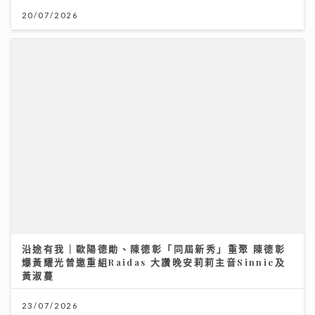
應：人哋世界第一唔敢高攀
20/07/2026
09/07/2026
沿途有我｜歐陽德勛、陳德彰「同屆新秀」重聚 陳德彰
爆黃耀光曾邀重組Raidas 大讚晚安莉莉主音Sinnie及
黃淑蔓
《梨事會》｜世界盃球衣背後的熱血生意 港足超聯班主
王至尊揭收藏圈真相
23/07/2026