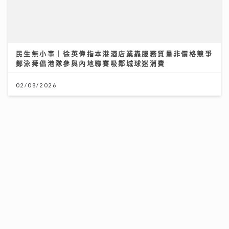
民生無小事｜徐英偉指本港酒店業靠服務質量非價格競爭
鄭泳舜倡港隊參與內地聯賽吸鄰城球迷消費
02/08/2026
HYROX熱潮！急進或訓練不足易肌腱拉傷、撕裂 痠痛超
過一星期別忽視｜養和醫院骨科專科醫生黃惠國醫生
06/08/2026