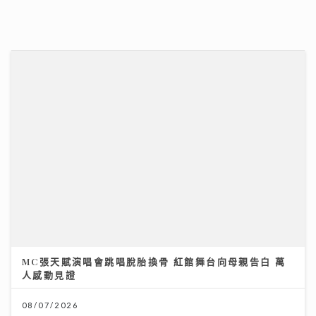
法
20/07/2026
23/07/2026
MC張天賦演唱會跳唱脫胎換骨 紅館舞台向母親告白 萬
人感動見證
IdG偶像女生一周年專場 Bubbles+Sundae 唱爆舞台
驚喜公布新二人組合「IdG 2%」誕生 平均得16歲
08/07/2026