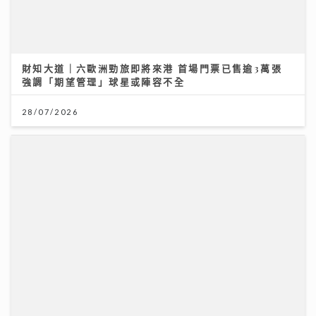
財知大道｜六歐洲勁旅即將來港 首場門票已售逾3萬張
強調「期望管理」球星或陣容不全
將軍澳播道書院-小學部
28/07/2026
31/07/2026