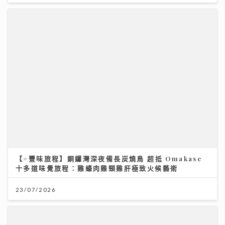
15/07/2026
【#豐味旅程】銅鑼灣深夜備長炭燒鳥 超抵 Omakase
十多道味覺旅程：雞蠔肉雞頸雞肝極致火候藝術
《灣區聲勢力》｜谷婭溦剖白曾低谷內耗到懷疑人生 新
歌MV搵黃宗澤義氣助陣
23/07/2026
16/07/2026