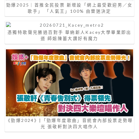
勁爆2025｜首推全民投票 新增設「網上最受歡迎男／女
歌手」 「人氣王」100% 由樂迷決定
憑獨特歌聲完勝過百對手 華納新人Kacey大學畢業即出
道 師姐陳蕾大讚好有魔力
《勁爆2024》|「勁爆年度歌曲」音統會內部投票走勢曝
光 張敬軒對決四大唱作人