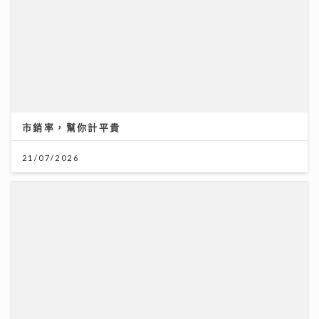
市銷率，幫你計平貴
《第四幕》亮相紐約亞洲電影節 袁澧林奪「亞洲新星
21/07/2026
獎」 笑言5公斤獎座「份量十足」：要操Gym迎接更多
獎項
25/07/2026