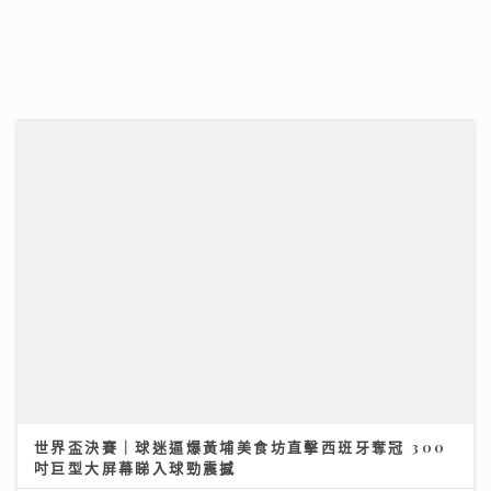
RF & DG：兩種絕配射頻療程如何緊緻肌膚？｜鑽石美
肌密碼
聚焦環球資產配置：專家剖析大灣區房地產潛力 AI推動
全球企業市值增長
06/07/2026
12/07/2026
世界盃決賽｜球迷逼爆黃埔美食坊直擊西班牙奪冠 300
吋巨型大屏幕睇入球勁震撼
獲封「港版夏蘭特」遭網民惡搞GIF圖 安德尊獨家回