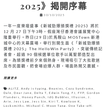
2025》揭開序幕
30/10/2025
一年一度樂壇盛事《新城勁爆頒獎禮 2025》將於
12 月 27 日下午3時，假座灣仔香港會議展覽中心
隆重舉行。昨日(29 日)於馬鞍山 MOSTown 新港
城中心的天幕廣場，舉行別開生面《「新城勁爆頒
獎禮 2025」The HelloWin Party》，突破傳統記
者會，超過 90 個候選單位歌手以萬聖節造型出
席，為頒獎禮前夕來個熱身。現場吸引了大批歌迷
及市民圍觀，把會場迫爆人群，場面熱鬧又震撼。
閱讀更多
ALITZ
,
Andy is typing
,
Beanies
,
Cozy Syndrome
,
Dale
,
Dear Jane
,
Delta T
,
Edwin Tong
,
FJ
,
FYP
,
Gordon
Flanders
,
Honey Punch
,
IdG Bubbles
,
Illusion
,
J.
Arie
,
Jess Law
,
Jess Sin
,
Kiri T
,
Kowloon K
,
Locksmiths
,
Michael C
,
Moon Tang
,
One Take-off
,