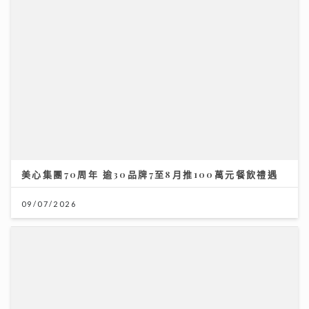
美心集團70周年 逾30品牌7至8月推100萬元餐飲禮遇
灣區聲勢力｜鄧麗欣Stephy新歌《仍留在這裏》奪得今
週「大灣區音樂榜」冠軍歌
09/07/2026
23/07/2026