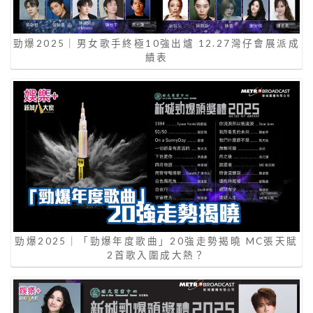
勁爆2025｜男女歌手終極10強出爐 12.27灣仔會展派成
績表
勁爆2025｜「勁爆年度歌曲」20強走勢揭曉 MC張天賦
2首歌入圍成大熱？