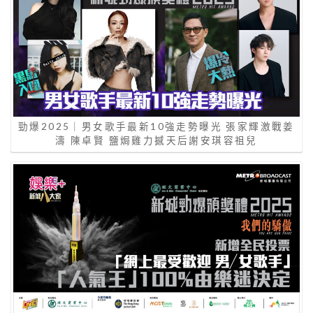
勁爆2025｜男女歌手最新10強走勢曝光 張家輝激戰姜
濤 陳卓賢 鹽焗雞力撼天后謝安琪容祖兒