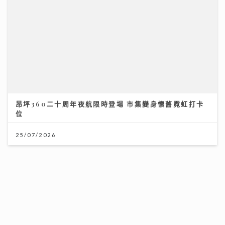
昂坪360二十周年夜航限時登場 市集變身懷舊霓虹打卡
位
《Ben同Benson『Chur』到行》｜袁文傑憶亡母病榻
中最後一程 最想回到《家有囍事》與張國榮Selfie
25/07/2026
17/07/2026