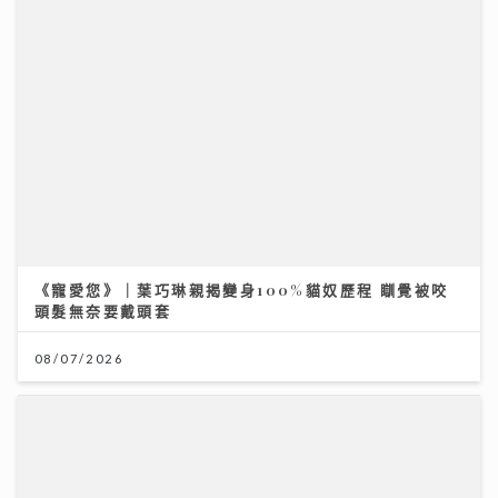
《寵愛您》｜葉巧琳親揭變身100%貓奴歷程 瞓覺被咬
頭髮無奈要戴頭套
民生無小事｜急症室加價半年求診人次跌一成 多種傳染
病夾擊 醫院接收大量感染個案
08/07/2026
26/07/2026