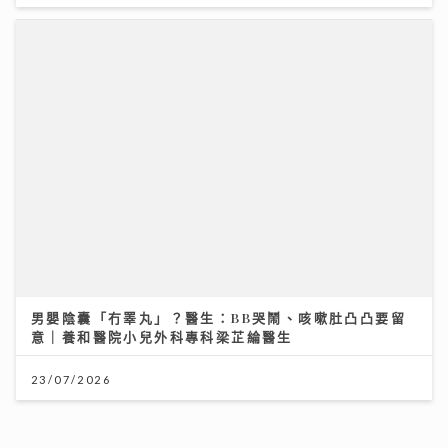
09/07/2026
男嬰陰囊「冇睪丸」？醫生：BB哭鬧、咳嗽肚凸凸要留
意｜養和醫院小兒外科專科梁芷綸醫生
大膽追夢 你一定成功！
23/07/2026
04/08/2026