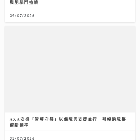
與肥貓鬥搶鏡
演：而家觀眾最想睇真實感
09/07/2026
16/07/2026
AXA安盛「智尊守慧」以保障與支援並行 引領跨境醫
RF & DG：兩種絕配射頻療程如何緊緻肌膚？｜鑽石美
療新標準
肌密碼
31/07/2026
06/07/2026