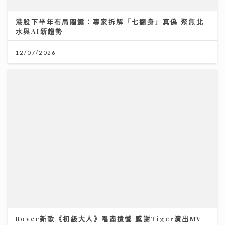
港股下半年布局關鍵：專家拆解「七翻身」真偽 聚焦北
JC陳詠桐 x Zaina施匡翹首度合體Mini Concert 主題
水與AI新趨勢
「桐翹社」 校服look敬請期待
12/07/2026
02/08/2026
Rover新歌《初級大人》唱盡遺憾 感謝Tiger演出MV
「鋒」繼續吹 | 美容廣告仲玩「P圖」？ 著名ＭＶ導