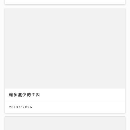
輸多贏少的主因
謝賢離世｜霆鋒發文：大家想起我父親 不用哭 他會覺得
不夠瀟灑
28/07/2026
20/07/2026