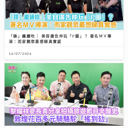
「鋒」繼續吹 | 美容廣告仲玩「P圖」？ 著名ＭＶ導
演：而家觀眾最想睇真實感
16/07/2026