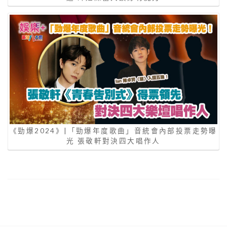
《勁爆2024》|「勁爆年度歌曲」音統會內部投票走勢曝
光 張敬軒對決四大唱作人