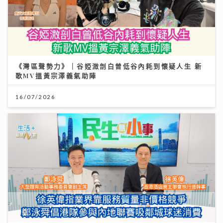
《灣區聲勢力》｜谷婭溦剖白曾低谷內耗到懷疑人生 新
歌MV搵黃宗澤義氣助陣
16/07/2026