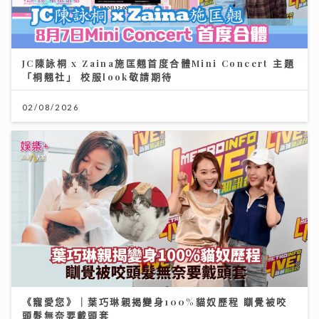
JC陳詠桐 x Zaina施匡翹首度合體Mini Concert 主題
「桐翹社」 校服look敬請期待
02/08/2026
《寵愛您》｜葉巧琳親揭變身100%貓奴歷程 瞓覺被咬
頭髮無奈要戴頭套