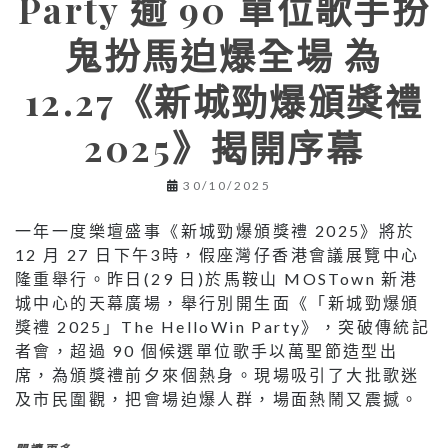
Party 逾 90 單位歌手扮
鬼扮馬迫爆全場 為
12.27《新城勁爆頒獎禮
2025》揭開序幕
30/10/2025
一年一度樂壇盛事《新城勁爆頒獎禮 2025》將於
12 月 27 日下午3時，假座灣仔香港會議展覽中心
隆重舉行。昨日(29 日)於馬鞍山 MOSTown 新港
城中心的天幕廣場，舉行別開生面《「新城勁爆頒
獎禮 2025」The HelloWin Party》，突破傳統記
者會，超過 90 個候選單位歌手以萬聖節造型出
席，為頒獎禮前夕來個熱身。現場吸引了大批歌迷
及市民圍觀，把會場迫爆人群，場面熱鬧又震撼。