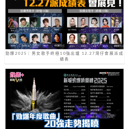
勁爆2025｜男女歌手終極10強出爐 12.27灣仔會展派成
績表