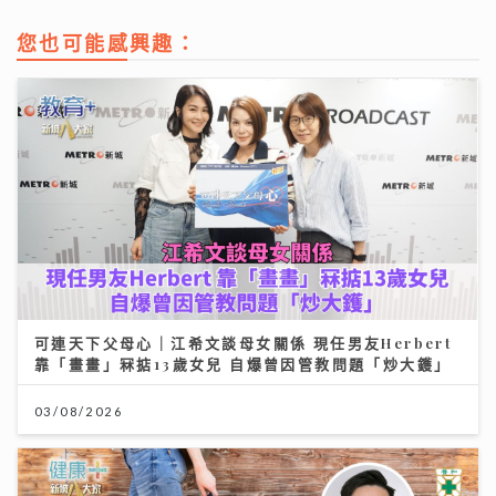
您也可能感興趣：
可連天下父母心｜江希文談母女關係 現任男友Herbert
靠「畫畫」冧掂13歲女兒 自爆曾因管教問題「炒大鑊」
03/08/2026