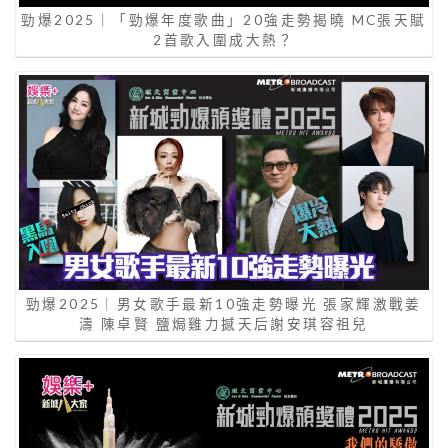
勁爆2025｜「勁爆年度歌曲」20強走勢揭曉 MC張天賦
2首歌入圍成大熱？
勁爆2025｜男女歌手最新10強走勢曝光 張家輝激戰姜
濤 陳卓賢 鹽焗雞力撼天后謝安琪容祖兒