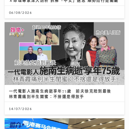
ｘ命理專家深入剖析 拆解「中女」迷思 順勢而行是關鍵
06/08/2026
一代電影人施南生病逝享年75歲 前夫徐克陪到最後
林青霞痛別半生閨蜜：不捨還是得放手
14/07/2026