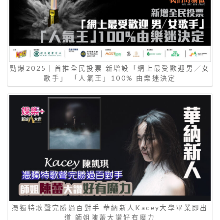
勁爆2025｜首推全民投票 新增設「網上最受歡迎男／女
歌手」 「人氣王」100% 由樂迷決定
憑獨特歌聲完勝過百對手 華納新人Kacey大學畢業即出
道 師姐陳蕾大讚好有魔力