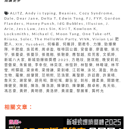
閱讀更多
ALITZ
,
Andy is typing
,
Beanies
,
Cozy Syndrome
,
Dale
,
Dear Jane
,
Delta T
,
Edwin Tong
,
FJ
,
FYP
,
Gordon
Flanders
,
Honey Punch
,
IdG Bubbles
,
Illusion
,
J.
Arie
,
Jess Law
,
Jess Sin
,
Kiri T
,
Kowloon K
,
Locksmiths
,
Michael C
,
Moon Tang
,
One Take-off
,
Riiana
,
Soler
,
The HelloWin Party
,
VIVA
,
Vivian Lai 肥
肥人
,
XIX
,
Yusobeit
,
何榛綦
,
何雁詩
,
劉君冬
,
力臻
,
勁爆樂
隊
,
半肥瘦
,
吳若希
,
周卓盈
,
咖啡因公園
,
安俊豪
,
廖嘉敏
,
張光
宇
,
張蔓姿
,
張蔓莎
,
張進翹
,
張馳豪
,
應智越
,
拾荒客
,
文凱婷
,
新城八大家
,
新城勁爆頒獎禮 2025
,
方皓玟
,
施匡翹
,
晚安莉莉
,
曾傲棐
,
朱紫嬈
,
李幸倪
,
林奕匡
,
林愷鈴
,
林智樂
,
林暐竣
,
林芊
瑩
,
柯驛誼
,
梁崇希
,
梁煒謙
,
梁釗峰
,
江若琳
,
泳兒
,
湯盈
,
熱血
生物
,
羅樂
,
胡肇賢
,
范明熙
,
范浩賢
,
萬聖節
,
許廷鏗
,
許東晴
,
詹天文
,
謝家榮
,
趙亮昭
,
鄭杞瑤
,
鄺旨呈
,
釗彤
,
鍾柔美
,
開鎖佬
,
陳健安
,
陳懿
,
陳浩
,
陳浩源
,
陳肇鈞
,
陳肇麟
,
顏卓彬
,
馬天佑
,
馮志豪
,
黃妍
,
黃明德
,
黃洛妍
,
黃淑蔓
,
黎展峯
,
龔柯允
相關文章：