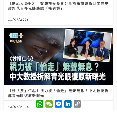
《開心大派對》｜黎耀祥麥長青分享拍攝旅遊節目辛酸史
敦煌花百多元騎駱駝「搖到攰」
11/07/2026
【妙「搜」仁心】視力被「偷走」無聲無息？中大教授拆
解青光眼復原新曙光
W
W
M
L
C
h
e
e
i
o
13/07/2026
a
C
s
n
p
t
h
s
k
y