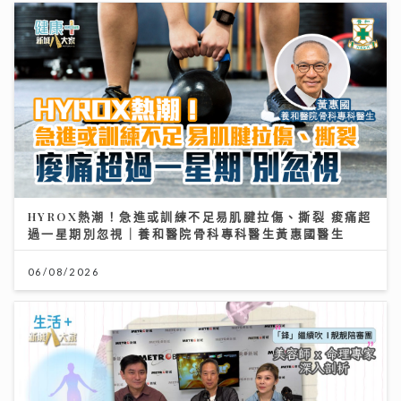
HYROX熱潮！急進或訓練不足易肌腱拉傷、撕裂 痠痛超
過一星期別忽視｜養和醫院骨科專科醫生黃惠國醫生
06/08/2026