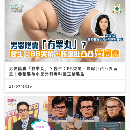
男嬰陰囊「冇睪丸」？醫生：BB哭鬧、咳嗽肚凸凸要留
意｜養和醫院小兒外科專科梁芷綸醫生
23/07/2026