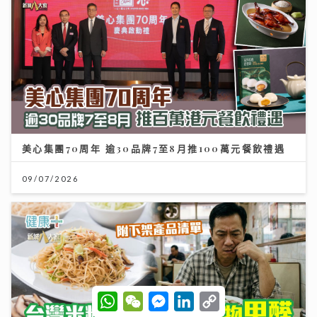
美心集團70周年 逾30品牌7至8月推100萬元餐飲禮遇
09/07/2026
W
W
M
L
C
h
e
e
i
o