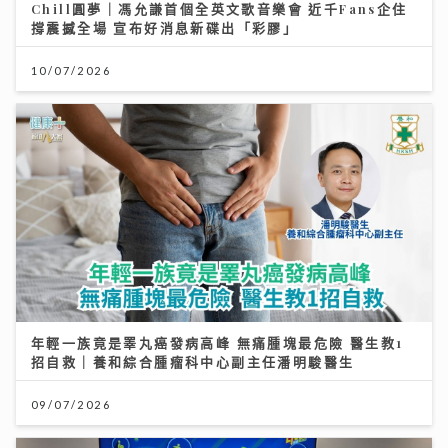
Chill圓夢｜馮允謙首個全英文歌音樂會 近千Fans企住
撐震撼全場 宣布好消息新碟出「彩膠」
10/07/2026
年輕一族竟是睪丸癌發病高峰 無痛腫塊最危險 醫生教1
招自救｜養和綜合腫瘤科中心副主任潘明駿醫生
09/07/2026