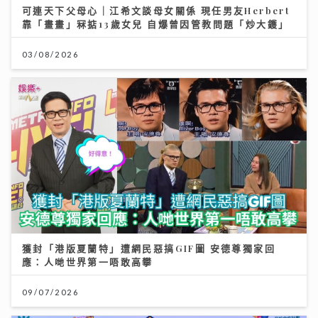
可連天下父母心｜江希文談母女關係 現任男友Herbert
靠「畫畫」冧掂13歲女兒 自爆曾因管教問題「炒大鑊」
03/08/2026
獲封「港版夏蘭特」遭網民惡搞GIF圖 安德尊獨家回
應：人哋世界第一唔敢高攀
09/07/2026