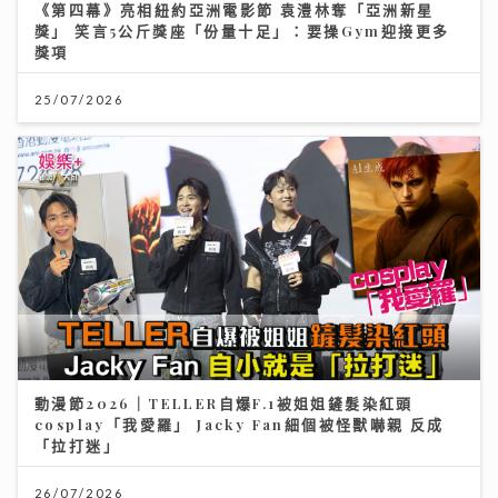
《第四幕》亮相紐約亞洲電影節 袁澧林奪「亞洲新星
獎」 笑言5公斤獎座「份量十足」：要操Gym迎接更多
獎項
25/07/2026
動漫節2026｜TELLER自爆F.1被姐姐鏟髮染紅頭
cosplay「我愛羅」 Jacky Fan細個被怪獸嚇親 反成
「拉打迷」
26/07/2026