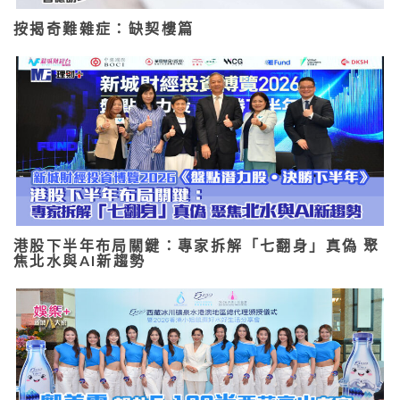
按揭奇難雜症：缺契樓篇
港股下半年布局關鍵：專家拆解「七翻身」真偽 聚
焦北水與AI新趨勢