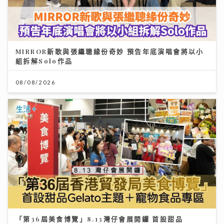
MIRROR新歌與張繼聰緣份奇妙 預告年底演唱會將以小
組拆解Solo作品
08/08/2026
「第36屆美食博覽」8.13灣仔會展開鑼 首設甜品