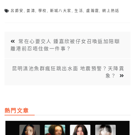
呂爵安
,
姜濤
,
學校
,
新城八大家
,
生活
,
盧瀚霆
,
網上熱話
常在心要交人 鍾嘉欣被仔女召喚返加陪瞓
離港前忍唔住做一件事？
昆明滇池魚群瘋狂跳出水面 地震預警？天降異
象？
熱門文章