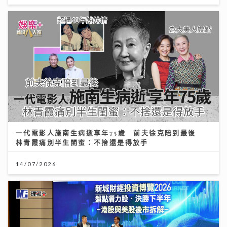
一代電影人施南生病逝享年75歲 前夫徐克陪到最後
林青霞痛別半生閨蜜：不捨還是得放手
14/07/2026