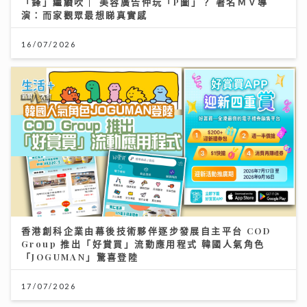
「鋒」繼續吹 | 美容廣告仲玩「P圖」？ 著名ＭＶ導
演：而家觀眾最想睇真實感
16/07/2026
香港創科企業由幕後技術夥伴逐步發展自主平台 COD
Group 推出「好賞買」流動應用程式 韓國人氣角色
「JOGUMAN」驚喜登陸
17/07/2026