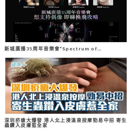
新城廣播35周年音樂會“Spectrum of…
深圳疥瘡大爆發 港人北上浸溫泉按摩勁易中招 寄生
蟲鑽入皮膚惹全家