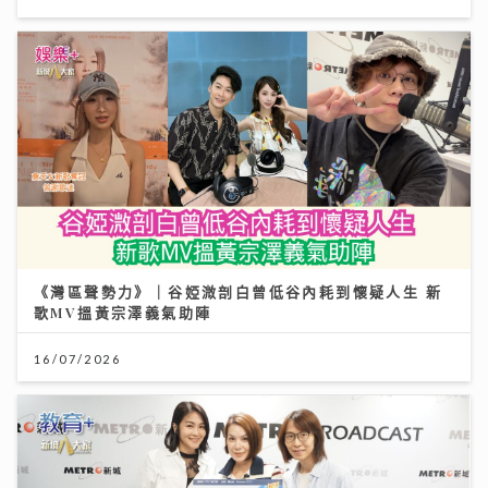
《灣區聲勢力》｜谷婭溦剖白曾低谷內耗到懷疑人生 新
歌MV搵黃宗澤義氣助陣
16/07/2026