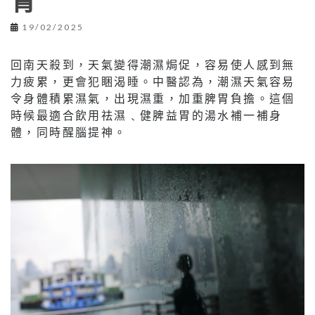
胃
19/02/2025
回南天殺到，天氣變得潮濕焗促，容易使人感到無
力疲累，更會犯睏渴睡。中醫認為，潮濕天氣容易
令身體積累濕氣，出現濕重，加重脾胃負擔。這個
時候最適合飲用祛濕﹑健脾益胃的湯水補一補身
體，同時醒腦提神。