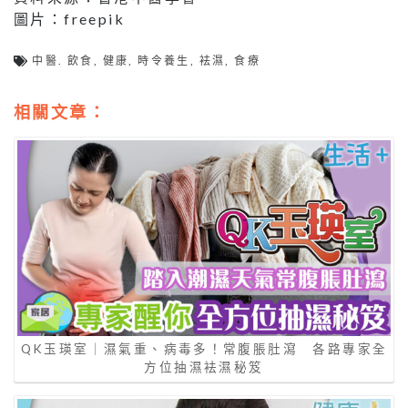
圖片：freepik
中醫. 飲食
,
健康
,
時令養生
,
袪濕
,
食療
相關文章：
QK玉瑛室｜濕氣重、病毒多！常腹脹肚瀉 各路專家全
方位抽濕袪濕秘笈