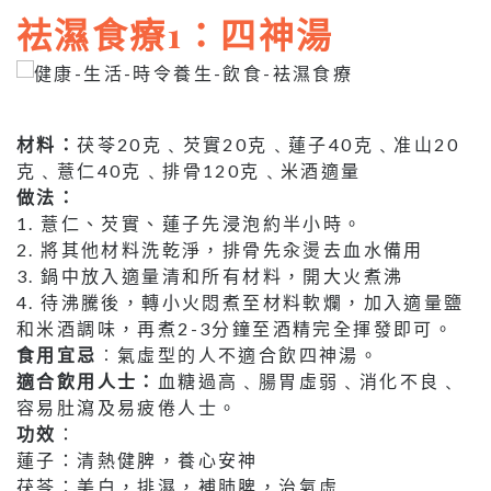
祛濕食療1：四神湯
材料：
茯苓20克﹑芡實20克﹑蓮子40克﹑准山20
克﹑薏仁40克﹑排骨120克﹑米酒適量
做法：
1. 薏仁、芡實、蓮子先浸泡約半小時。
2. 將其他材料洗乾淨，排骨先汆燙去血水備用
3. 鍋中放入適量清和所有材料，開大火煮沸
4. 待沸騰後，轉小火悶煮至材料軟爛，加入適量鹽
和米酒調味，再煮2-3分鐘至酒精完全揮發即可。
食用宜忌
︰氣虛型的人不適合飲四神湯。
適合飲用人士：
血糖過高﹑腸胃虛弱﹑消化不良﹑
容易肚瀉及易疲倦人士。
功效
：
蓮子：清熱健脾，養心安神
茯苓：美白，排濕，補肺脾，治氣虛