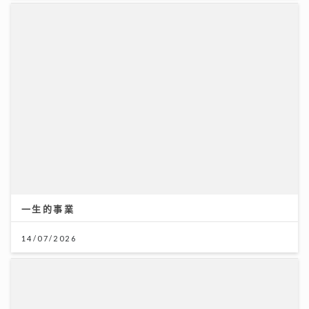
一生的事業
14/07/2026
男嬰陰囊「冇睪丸」？醫生：BB哭鬧、咳嗽肚凸凸要留