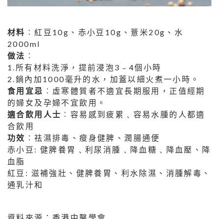
材料
︰紅豆10g、赤小豆10g、薏米20g、水
2000ml
做法
︰
1.所有材料洗淨，提前浸泡3﹣4個小時
2.鍋內加1000毫升的水，加蓋以細火煮一小時。
食用宜忌
︰虛寒體質者不適宜長期服用，正值經期
的婦女及孕婦不宜飲用。
適合飲用人士
︰容易感到疲累﹑容易水腫的人都適
合飲用
功效
︰祛濕排毒、瘦身健脾、潤腸通便
赤小豆: 健脾養胃﹑利尿消腫﹑降血糖﹑降血壓、降
血脂
紅豆: 滋補強壯、健脾養胃、利水除濕、消腫解毒、
通乳汁和
資料來源：香港中醫學會