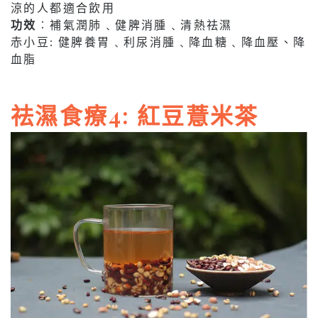
涼的人都適合飲用
功效
︰補氣潤肺﹑健脾消腫﹑清熱祛濕
赤小豆: 健脾養胃﹑利尿消腫﹑降血糖﹑降血壓、降
血脂
祛濕食療4: 紅豆薏米茶