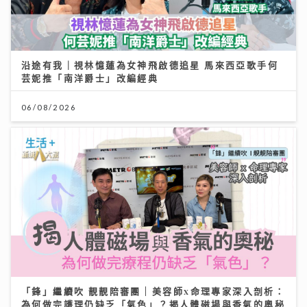
沿途有我｜視林憶蓮為女神飛啟德追星 馬來西亞歌手何
芸妮推「南洋爵士」改編經典
06/08/2026
「鋒」繼續吹 靚靚陪審團 | 美容師x命理專家深入剖析：
為何做完護理仍缺乏「氣色」？揭人體磁場與香氣的奧秘