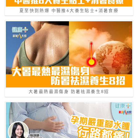
夏至快到熱爆 中醫推6大養生貼士+消暑食療
大暑最熱最濕傷身 防暑祛濕養生8招