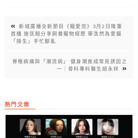
新城廣播全新節目《寵愛您》3月2日隆重
首播 施匡翹分享飼養寵物經歷 華浩然為愛貓
「接生」手忙腳亂
脊椎病痛與「潮流病」 健身潮竟成常見誘因之
一｜骨科專科醫生胡永祥
熱門文章