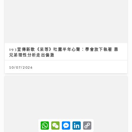
通靈體質｜洪助昇天生擁有超靈異感應 首爆最火酒店撞
鬼 第一次打開通靈之門 驚見同學死亡
27/07/2026
W
W
M
L
C
h
e
e
i
o