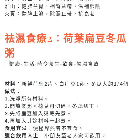
淮山：健脾益胃，補腎益精，滋補肺陰
芡實：健脾止瀉，除濕止帶，抗衰老
祛濕食療2：荷葉扁豆冬瓜
粥
材料
︰新鮮荷葉2片、白扁豆1兩、冬瓜大約1/4個
做法
︰
1.洗淨所有材料。
2.開爐煲粥。荷葉可切碎，冬瓜切丁。
3.先將扁豆加入粥底先煮。
4.再加入其餘材料一起煮。
食用宜忌
︰便秘燥熱者不宜食。
適合飲用人士
︰小朋友至老人家可飲用。