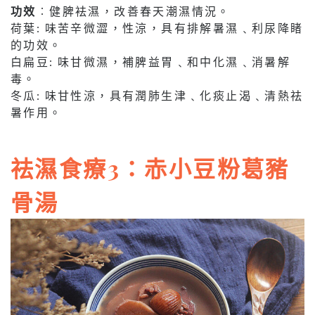
功效
︰健脾袪濕，改善春天潮濕情況。
荷葉: 味苦辛微澀，性涼，具有排解暑濕﹑利尿降睹
的功效。
白扁豆: 味甘微濕，補脾益胃﹑和中化濕﹑消暑解
毒。
冬瓜: 味甘性涼，具有潤肺生津﹑化痰止渴﹑清熱祛
暑作用。
祛濕食療3：赤小豆粉葛豬
骨湯