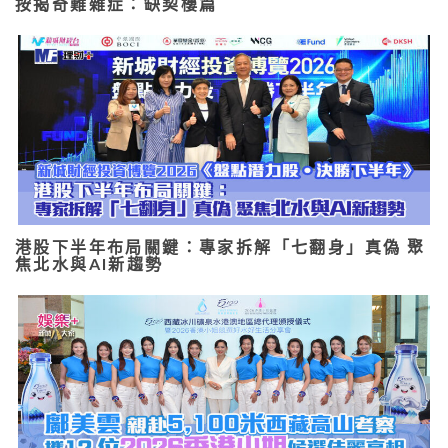
按揭奇難雜症：缺契樓篇
港股下半年布局關鍵：專家拆解「七翻身」真偽 聚
焦北水與AI新趨勢