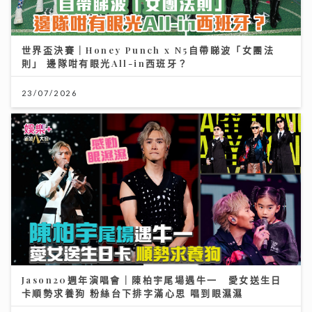
世界盃決賽｜Honey Punch x N5自帶睇波「女團法
則」 邊隊咁有眼光All-in西班牙？
23/07/2026
Jason20週年演唱會｜陳柏宇尾場遇牛一 愛女送生日
卡順勢求養狗 粉絲台下排字滿心思 唱到眼濕濕