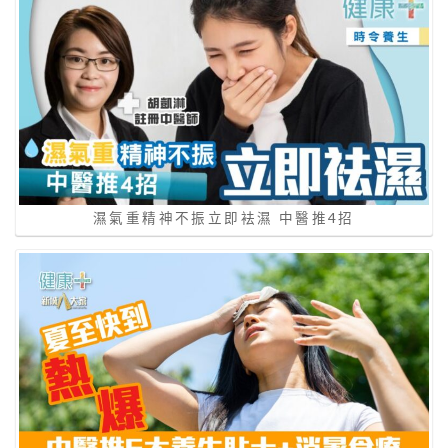
濕氣重精神不振立即袪濕 中醫推4招