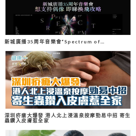
新城廣播35周年音樂會“Spectrum of…
深圳疥瘡大爆發 港人北上浸溫泉按摩勁易中招 寄生
蟲鑽入皮膚惹全家