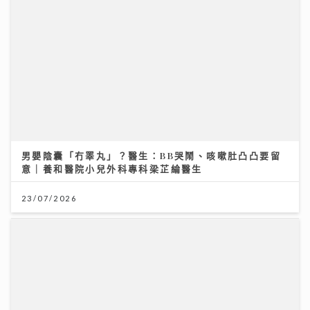
意｜養和醫院小兒外科專科梁芷綸醫生
23/07/2026
193宣傳新歌《呆等》吐露半年心聲：學會放下執著 靠
兄弟理性分析走出偏激
10/07/2026