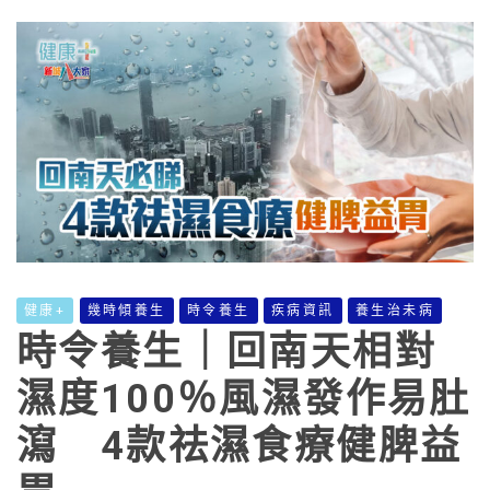
健康+
幾時傾養生
時令養生
疾病資訊
養生治未病
時令養生｜回南天相對
濕度100％風濕發作易肚
瀉 4款祛濕食療健脾益