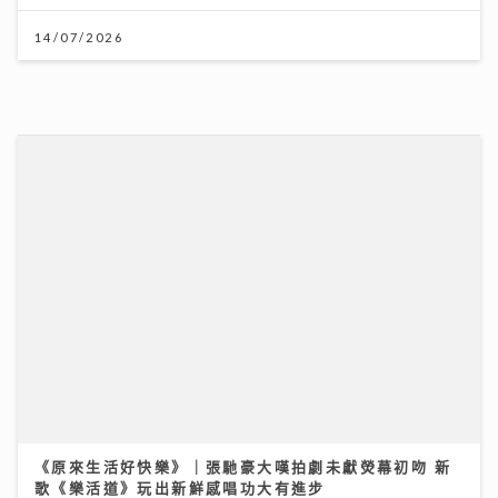
《原來生活好快樂》｜張馳豪大嘆拍劇未獻熒幕初吻 新
歌《樂活道》玩出新鮮感唱功大有進步
04/08/2026