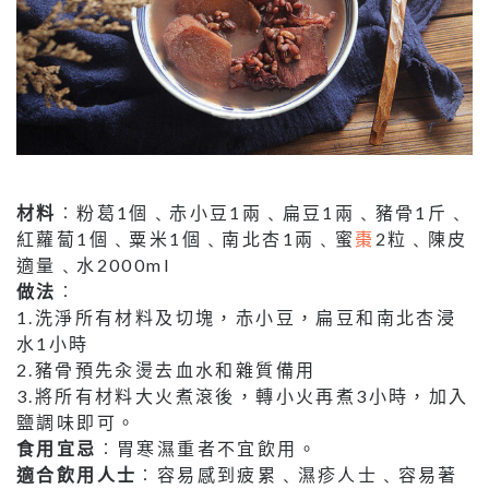
材料
︰粉葛1個﹑赤小豆1兩﹑扁豆1兩﹑豬骨1斤﹑
紅蘿蔔1個﹑粟米1個﹑南北杏1兩﹑蜜
棗
2粒﹑陳皮
適量﹑水2000ml
做法
︰
1.洗淨所有材料及切塊，赤小豆，扁豆和南北杏浸
水1小時
2.豬骨預先汆燙去血水和雜質備用
3.將所有材料大火煮滾後，轉小火再煮3小時，加入
鹽調味即可。
食用宜忌
︰胃寒濕重者不宜飲用。
適合飲用人士
︰容易感到疲累﹑濕疹人士﹑容易著