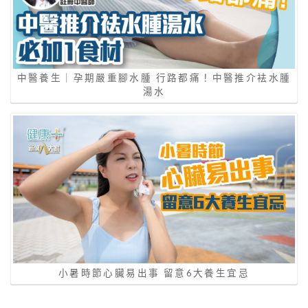
中醫養生｜孕期嚴重腳水腫 行路都痛！中醫推介袪水腫
湯水
小暑時節心臟易出事 留意6大養生宜忌