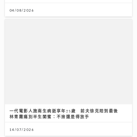
一代電影人施南生病逝享年75歲 前夫徐克陪到最後
林青霞痛別半生閨蜜：不捨還是得放手
14/07/2026