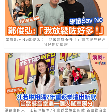
學識Say No鄭俊弘：「我放鬆咗好多！」讚老婆夠硬淨
阿仔開始學爬
說故事的人丨江若琳相隔7年重返樂壇出新歌 首踏錄音室