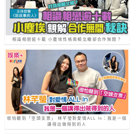
相識相戀逾十載 小塵埃性格南轅北轍卻合作無間？
很怕聽到「空頭支票」 林芊瑩對愛情ALL In：我是一個
講得出做得到的人