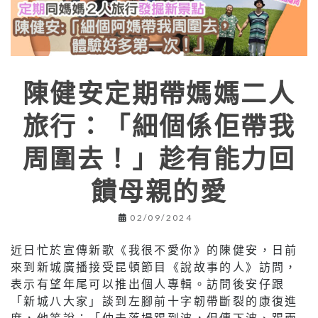
陳健安定期帶媽媽二人
旅行：「細個係佢帶我
周圍去！」趁有能力回
饋母親的愛
02/09/2024
近日忙於宣傳新歌《我很不愛你》的陳健安，日前
來到新城廣播接受昆頓節目《說故事的人》訪問，
表示有望年尾可以推出個人專輯。訪問後安仔跟
「新城八大家」談到左腳前十字韌帶斷裂的康復進
度，他笑說：「仲未落場踢到波，但傳下波、踢兩