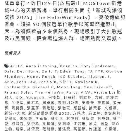
隆重舉行。昨日(29 日)於馬鞍山 MOSTown 新港
城中心的天幕廣場，舉行別開生面《「新城勁爆頒
獎禮 2025」The HelloWin Party》，突破傳統記
者會，超過 90 個候選單位歌手以萬聖節造型出
席，為頒獎禮前夕來個熱身。現場吸引了大批歌迷
及市民圍觀，把會場迫爆人群，場面熱鬧又震撼。
閱讀更多
ALITZ
,
Andy is typing
,
Beanies
,
Cozy Syndrome
,
Dale
,
Dear Jane
,
Delta T
,
Edwin Tong
,
FJ
,
FYP
,
Gordon
Flanders
,
Honey Punch
,
IdG Bubbles
,
Illusion
,
J.
Arie
,
Jess Law
,
Jess Sin
,
Kiri T
,
Kowloon K
,
Locksmiths
,
Michael C
,
Moon Tang
,
One Take-off
,
Riiana
,
Soler
,
The HelloWin Party
,
VIVA
,
Vivian Lai 肥
肥人
,
XIX
,
Yusobeit
,
何榛綦
,
何雁詩
,
劉君冬
,
力臻
,
勁爆樂
隊
,
半肥瘦
,
吳若希
,
周卓盈
,
咖啡因公園
,
安俊豪
,
廖嘉敏
,
張光
宇
,
張蔓姿
,
張蔓莎
,
張進翹
,
張馳豪
,
應智越
,
拾荒客
,
文凱婷
,
新城八大家
,
新城勁爆頒獎禮 2025
,
方皓玟
,
施匡翹
,
晚安莉莉
,
曾傲棐
,
朱紫嬈
,
李幸倪
,
林奕匡
,
林愷鈴
,
林智樂
,
林暐竣
,
林芊
瑩
,
柯驛誼
,
梁崇希
,
梁煒謙
,
梁釗峰
,
江若琳
,
泳兒
,
湯盈
,
熱血
生物
,
羅樂
,
胡肇賢
,
范明熙
,
范浩賢
,
萬聖節
,
許廷鏗
,
許東晴
,