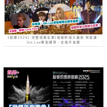
《勁爆2024》完整得獎名單|張敬軒成大贏家 林家謙、
Gin Lee奪勁爆男、女歌手金獎