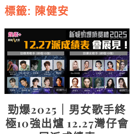
標籤:
陳健安
勁爆2025｜男女歌手終
極10強出爐 12.27灣仔會