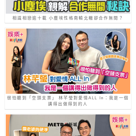
相識相戀逾十載 小塵埃性格南轅北轍卻合作無間？
很怕聽到「空頭支票」 林芊瑩對愛情ALL In：我是一個
講得出做得到的人