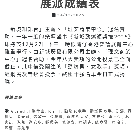
展派成績表
24/12/2025
「新城知訊台」主辦、「理文商業中心」冠名贊
助，一年一度的樂壇盛事《新城勁爆頒獎禮2025》
即將於12月27日下午三時假灣仔香港會議展覽中心
隆重舉行。由新城廣播有限公司主辦、「理文商業
中心」冠名贊助。今年八大獎項的公開投票已全面
截止，其中備受關注的「勁爆男、女歌手」獎項，
經網民及音統會投票，終極十強名單今日正式揭
曉。
閱讀更多
Gareth.T湯令山
,
Kiri T
,
勁爆女歌手
,
勁爆男歌手
,
姜濤
,
容
祖兒
,
張天賦
,
張敬軒
,
張馳豪
,
新城八大家
,
方皓玟
,
李幸倪
,
林
家謙
,
泳兒
,
謝安琪
,
鍾柔美
,
陳健安
,
陳凱詠
,
陳卓賢
,
陳柏宇
,
陳蕾
,
馮允謙