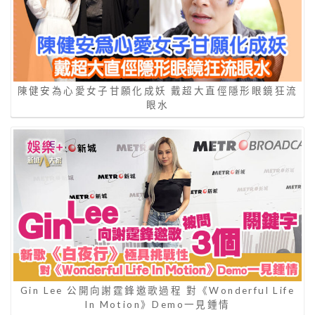
陳健安為心愛女子甘願化成妖 戴超大直俓隱形眼鏡狂流
眼水
Gin Lee 公開向謝霆鋒邀歌過程 對《Wonderful Life
In Motion》Demo一見鍾情