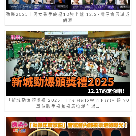
勁爆2025｜男女歌手終極10強出爐 12.27灣仔會展派成
績表
「新城勁爆頒獎禮 2025」The HelloWin Party 逾 90
單位歌手扮鬼扮馬迫爆全場…