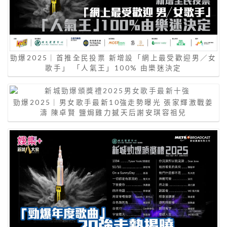
勁爆2025｜首推全民投票 新增設「網上最受歡迎男／女
歌手」 「人氣王」100% 由樂迷決定
勁爆2025｜男女歌手最新10強走勢曝光 張家輝激戰姜
濤 陳卓賢 鹽焗雞力撼天后謝安琪容祖兒