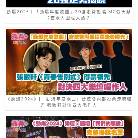
勁爆2025｜「勁爆年度歌曲」20強走勢揭曉 MC張天賦
2首歌入圍成大熱？
《勁爆2024》|「勁爆年度歌曲」音統會內部投票走勢曝
光 張敬軒對決四大唱作人