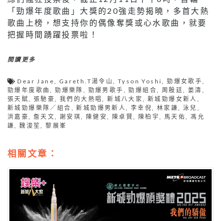
「勁爆年度歌曲」大獎的20強走勢揭曉，多首大熱
歌曲上榜，想支持你的偶像奪獎或心水歌曲，就要
把握時間踴躍投票啦！
閱讀更多
Dear Jane
,
Gareth.T湯令山
,
Tyson Yoshi
,
勁爆女歌手
,
勁爆年度歌曲
,
勁爆樂隊
,
勁爆男歌手
,
勁爆組合
,
周殷廷
,
姜濤
,
張天賦
,
張馳豪
,
我們的大熱唱
,
新城八大家
,
新城勁爆女新人
,
新城勁爆樂隊／組合
,
新城勁爆男新人
,
李幸倪
,
林家謙
,
泳兒
,
洪嘉豪
,
詹天文
,
謝安琪
,
陳健安
,
陳卓賢
,
陳柏宇
,
馬天佑
,
馮允
謙
,
魏浚笙
,
黎展峯
相關文章：