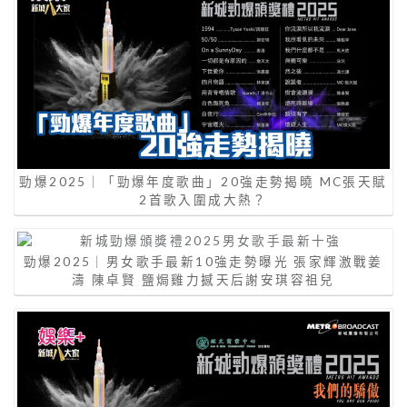
勁爆2025｜「勁爆年度歌曲」20強走勢揭曉 MC張天賦
2首歌入圍成大熱？
勁爆2025｜男女歌手最新10強走勢曝光 張家輝激戰姜
濤 陳卓賢 鹽焗雞力撼天后謝安琪容祖兒