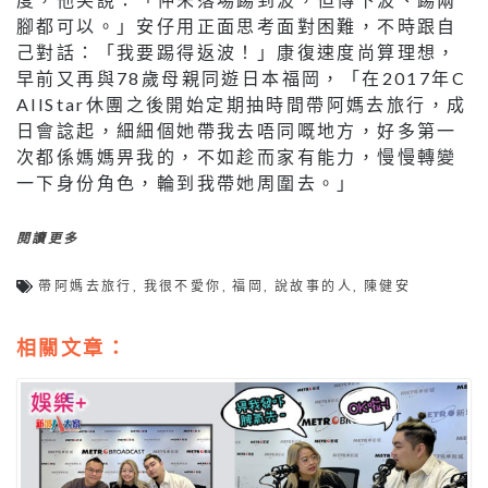
腳都可以。」安仔用正面思考面對困難，不時跟自
己對話：「我要踢得返波！」康復速度尚算理想，
早前又再與78歲母親同遊日本福岡，「在2017年C
AllStar休團之後開始定期抽時間帶阿媽去旅行，成
日會諗起，細細個她帶我去唔同嘅地方，好多第一
次都係媽媽畀我的，不如趁而家有能力，慢慢轉變
一下身份角色，輪到我帶她周圍去。」
閱讀更多
帶阿媽去旅行
,
我很不愛你
,
福岡
,
說故事的人
,
陳健安
相關文章：