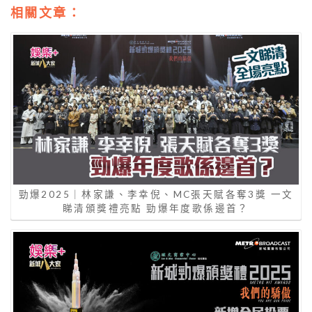
相關文章：
勁爆2025｜林家謙、李幸倪、MC張天賦各奪3獎 一文
睇清頒獎禮亮點 勁爆年度歌係邊首？