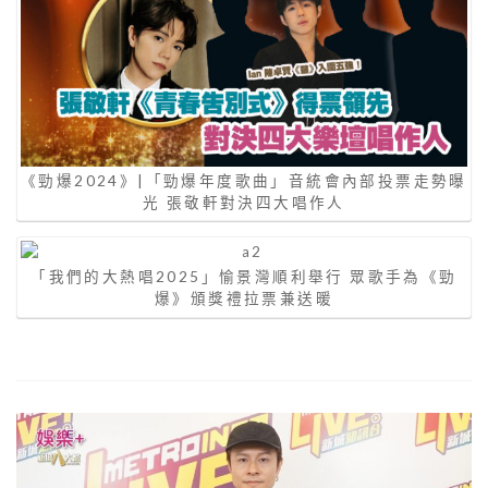
《勁爆2024》|「勁爆年度歌曲」音統會內部投票走勢曝
光 張敬軒對決四大唱作人
「我們的大熱唱2025」愉景灣順利舉行 眾歌手為《勁
爆》頒獎禮拉票兼送暖