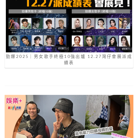
勁爆2025｜男女歌手終極10強出爐 12.27灣仔會展派成
績表