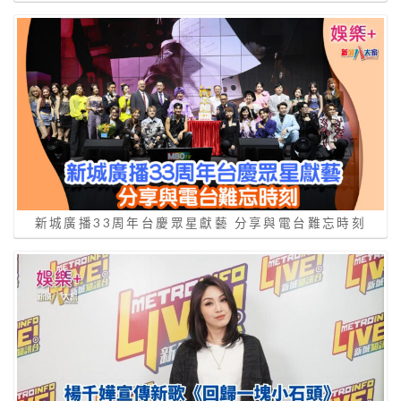
新城廣播33周年台慶眾星獻藝 分享與電台難忘時刻