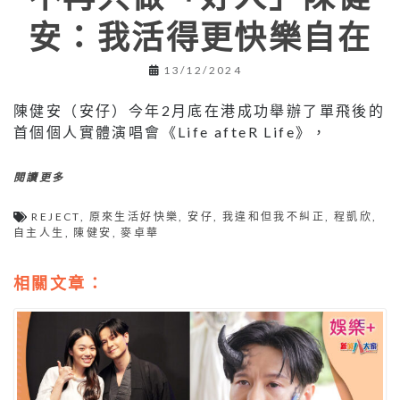
安：我活得更快樂自在
13/12/2024
陳健安（安仔）今年2月底在港成功舉辦了單飛後的
首個個人實體演唱會《Life afteR Life》，
閱讀更多
REJECT
,
原來生活好快樂
,
安仔
,
我違和但我不糾正
,
程凱欣
,
自主人生
,
陳健安
,
麥卓華
相關文章：