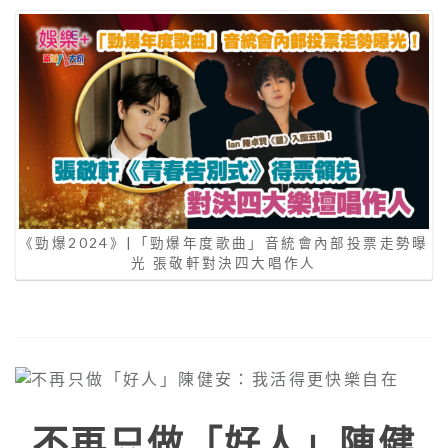
《勁爆2024》|「勁爆年度歌曲」音統會內部投票走勢曝
光 張敬軒對決四大唱作人
不再只做「好人」陳健