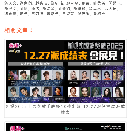
詹天文
,
謝家榮
,
趙亮昭
,
鄭杞瑤
,
鄺旨呈
,
釗彤
,
鍾柔美
,
開鎖佬
,
陳健安
,
陳懿
,
陳浩
,
陳浩源
,
陳肇鈞
,
陳肇麟
,
顏卓彬
,
馬天佑
,
馮志豪
,
黃妍
,
黃明德
,
黃洛妍
,
黃淑蔓
,
黎展峯
,
龔柯允
相關文章：
勁爆2025｜男女歌手終極10強出爐 12.27灣仔會展派成
績表