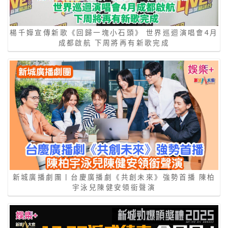
楊千嬅宣傳新歌《回歸一塊小石頭》 世界巡迴演唱會4月
成都啟航 下周將再有新歌完成
新城廣播劇團丨台慶廣播劇《共創未來》強勢首播 陳柏
宇泳兒陳健安領銜聲演