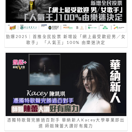
勁爆2025｜首推全民投票 新增設「網上最受歡迎男／女
歌手」 「人氣王」100% 由樂迷決定
憑獨特歌聲完勝過百對手 華納新人Kacey大學畢業即出
道 師姐陳蕾大讚好有魔力