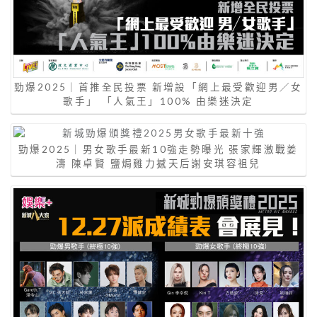
勁爆2025｜首推全民投票 新增設「網上最受歡迎男／女
歌手」 「人氣王」100% 由樂迷決定
勁爆2025｜男女歌手最新10強走勢曝光 張家輝激戰姜
濤 陳卓賢 鹽焗雞力撼天后謝安琪容祖兒