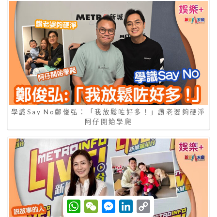
學識Say No鄭俊弘：「我放鬆咗好多！」讚老婆夠硬淨
阿仔開始學爬
W
W
M
L
C
h
e
e
i
o