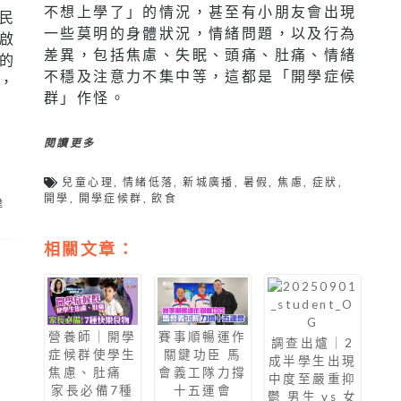
不想上學了」的情況，甚至有小朋友會出現
民
一些莫明的身體狀況，情緒問題，以及行為
啟
差異，包括焦慮、失眠、頭痛、肚痛、情緒
的
不穩及注意力不集中等，這都是「開學症候
，
群」作怪。
閱讀更多
兒童心理
,
情緒低落
,
新城廣播
,
暑假
,
焦慮
,
症狀
,
城
開學
,
開學症候群
,
飲食
偉
相關文章：
營養師｜開學
賽事順暢運作
調查出爐｜2
症候群使學生
關鍵功臣 馬
成半學生出現
焦慮、肚痛
會義工隊力撐
中度至嚴重抑
家長必備7種
十五運會
鬱 男生 vs 女