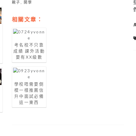
親子
,
開學
相關文章：
戒
早
受
考名校不只靠
院
成績 課外活動
鄭
要有XX級數
學校唔需要倒
入
模一樣推薦信
！
升中面試必備
自
這一東西