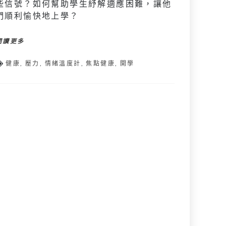
些信號？如何幫助學生紓解適應困難，讓他
們順利愉快地上學？
閱讀更多
健康
,
壓力
,
情緒溫度計
,
焦點健康
,
開學