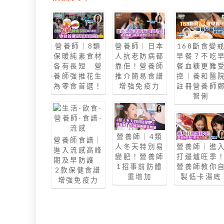
營養師｜8類
營養師｜日本
168斷食變
保暖純素食材
人抗老防病都
早餐？不吃
各有長短 營
靠佢！營養師
餐血糖更難
養師強推花生
推介簡易食譜
控｜養和醫
為零食首選！
增強免疫力
註冊營養師
智俐
營養師｜4類
營養師食譜｜
人冬天特別易
營養師｜進
進入流感高峰
變肥！營養師
打邊爐旺季
期及早防護
1招事前防體
營養師教你
2款保健食譜
重增加
製低卡湯底
增強免疫力