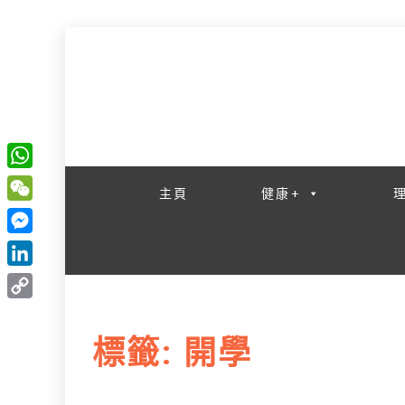
一網睇盡 八家大成
W
主頁
健康+
h
W
a
e
M
t
C
e
L
s
h
s
i
A
C
a
s
n
p
o
t
標籤:
開學
e
k
p
p
n
e
y
g
d