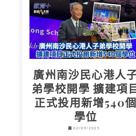
L
e
I
i
r
n
n
k
廣州南沙民心港人
弟學校開學 擴建項
正式投用新增540
學位
02/09/2025