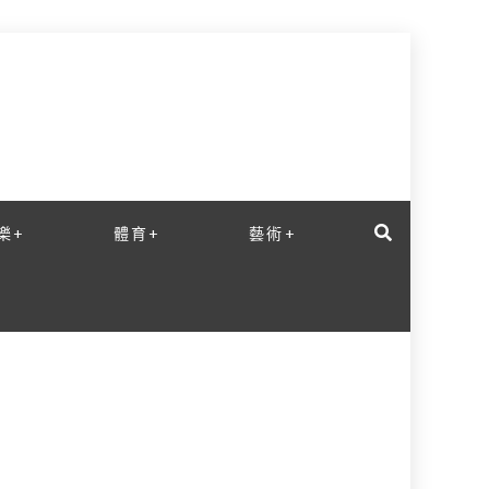
樂+
體育+
藝術+