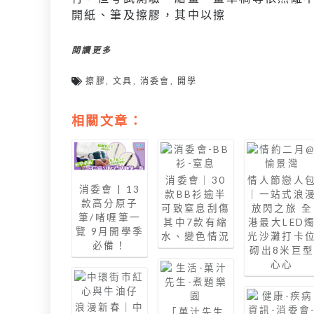
開紙、筆及擦膠，其中以擦
閱讀更多
擦膠
,
文具
,
消委會
,
開學
相關文章：
消委會｜30
情人節戀人
消委會 | 13
款BB衫逾半
｜一站式浪
款高分原子
可致窒息刮傷
放閃之旅 全
筆/啫喱筆一
其中7款有縮
港最大LED
覽 9月開學季
水、變色情況
光沙灘打卡
必備！
砌出8米巨
心心
浪漫新春｜中
「菓汁先生