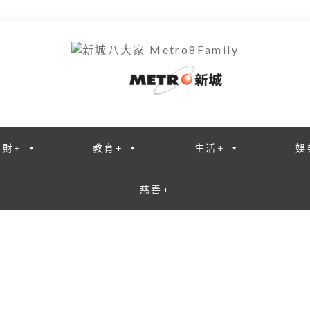
理財+
教育+
生活+
娛
慈善+