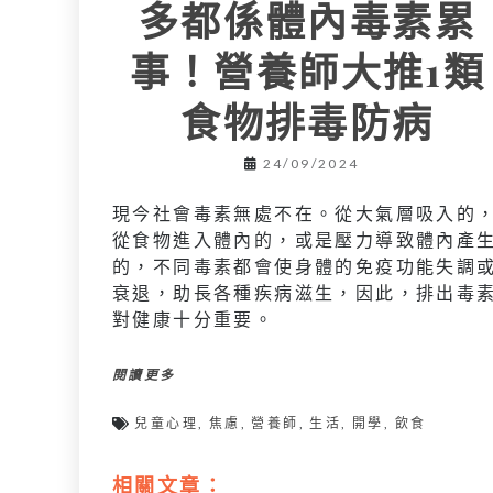
多都係體內毒素累
事！營養師大推1類
食物排毒防病
24/09/2024
現今社會毒素無處不在。從大氣層吸入的
從食物進入體內的，或是壓力導致體內產
的，不同毒素都會使身體的免疫功能失調
衰退，助長各種疾病滋生，因此，排出毒
對健康十分重要。
閱讀更多
兒童心理
,
焦慮
,
營養師
,
生活
,
開學
,
飲食
相關文章：