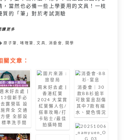
情，當然也必備一些上學要用的文具！一枝
優質的「筆」對於考試測驗
閱讀更多
原子筆
,
啫喱筆
,
文具
,
消委會
,
開學
相關文章：
周末好去處 |
消委會｜30
週末好去處 |
香港紅葉
款BB衫逾半
13個新手必
2024 大棠賞
可致窒息刮傷
去露營區 設
紅葉懶人包/
其中7款有縮
施齊全 交通
搭車攻略/打
水、變色情況
方便 全部設
卡貼士/最佳
標準洗手間
拍攝時間