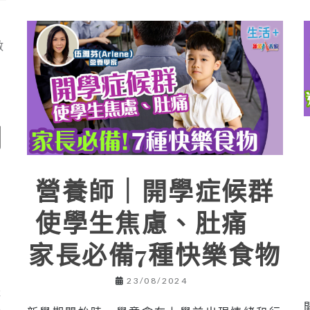
劑
營養師｜開學症候群
使學生焦慮、肚痛
家長必備7種快樂食物
23/08/2024
盛
不