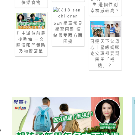
快樂食物
生 邊個性別
幸福感較高？
SEN學童常見
學習困難 情
升中派位前最
緒最受兩方面
後準備 一文
困擾
可連天下父母
睇清叩門策略
心｜星級媽咪
及物資清單
謝安琪都要幫
囝囝「戒
機」？
氣