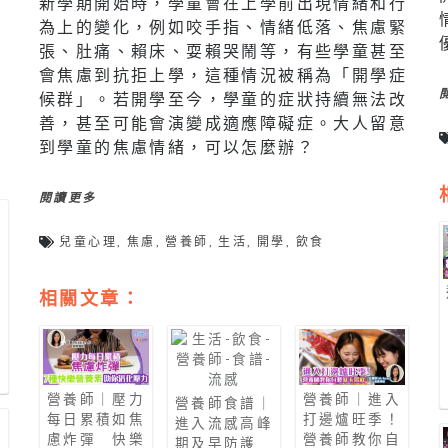
新學期開始時，學童會在上學前出現情緒和行
為上的變化，例如咬手指、情緒低落、焦慮緊
張、肚痛、賴床、耍賴哭鬧等，有些學童甚至
會焦慮到抗拒上學，這種情況被稱為「開學症
候群」。若開學至今，學童的症狀持續無法改
善，甚至可能會演變成適應障礙症。大人留意
到學童的焦慮情緒，可以怎麼辦？
閱讀更多
兒童心理
,
焦慮
,
營養師
,
生活
,
開學
,
飲食
包
漫
相關文章：
燭
位
型
營養師｜壓力
營養師｜進入
營養師食譜｜
每日累積如焦
打邊爐旺季！
進入流感高峰
慮炸彈 快樂
營養師教你自
期及早防護