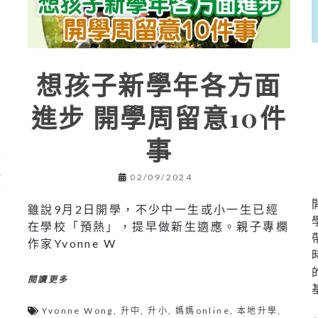
想孩子新學年各方面
進步 開學周留意10件
，
事
生
或
02/09/2024
素
雖說9月2日開學，不少中一生或小一生已經
在學校「預熱」，提早做新生適應。親子專欄
作家Yvonne W
閱讀更多
Yvonne Wong
,
升中
,
升小
,
媽媽online
,
本地升學
,