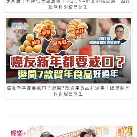
足月產子可降低患癌風險？3個Q&A解答孕婦疑慮丨臨床
腫瘤科謝耀昌醫生
癌友新年都要戒口？避開7款賀年食品好過年丨臨床腫瘤
科謝耀昌醫生