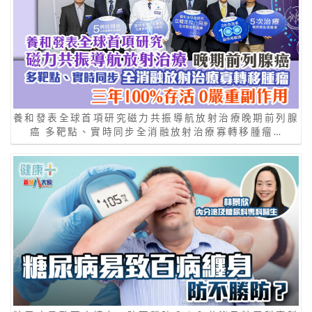
養和發表全球首項研究磁力共振導航放射治療晚期前列腺
癌 多靶點、實時同步全消融放射治療寡轉移腫瘤…