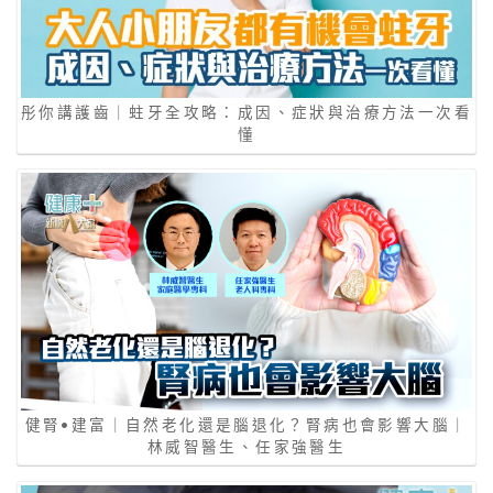
彤你講護齒｜蛀牙全攻略：成因、症狀與治療方法一次看
懂
健腎•建富｜自然老化還是腦退化？腎病也會影響大腦｜
林威智醫生、任家強醫生