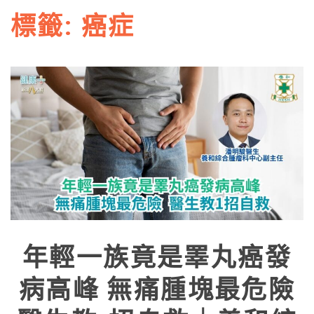
標籤:
癌症
年輕一族竟是睪丸癌發
病高峰 無痛腫塊最危險