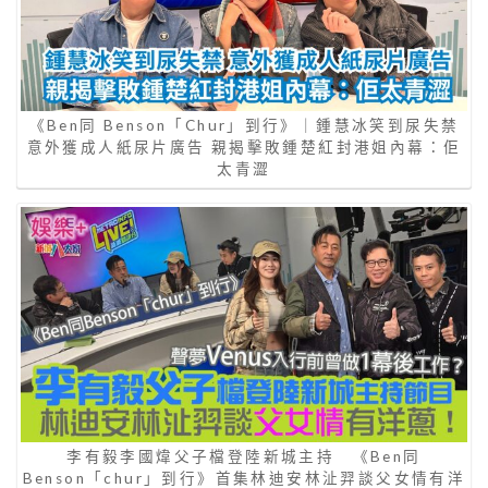
《Ben同 Benson「Chur」到行》｜鍾慧冰笑到尿失禁
意外獲成人紙尿片廣告 親揭擊敗鍾楚紅封港姐內幕：佢
太青澀
李有毅李國煒父子檔登陸新城主持 《Ben同
Benson「chur」到行》首集林迪安林沚羿談父女情有洋