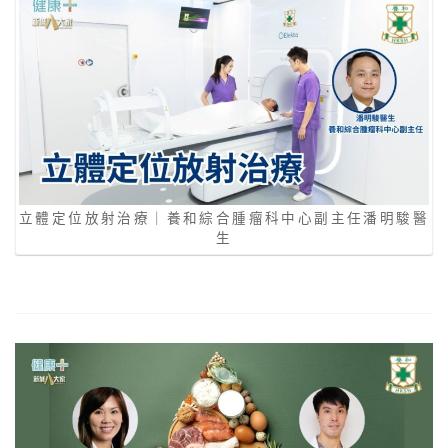
立體定位放射治療｜養和綜合腫瘤科中心副主任潘明駿醫
生