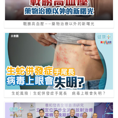
戰勝高血壓——藥物治療以外的新曙光
生蛇風險｜生蛇併發症手尾長 病毒上眼會失明？