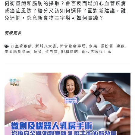
何衡量飽和脂肪的攝取？會否反而增加心血管疾病
或癌症風險？糖分又該如何選擇？面對新建議，難
免迷惘，究竟新食物金字塔可如何實踐？
閱讀更多
心血管疾病
,
新城八大家
,
新食物金字塔
,
水果
,
澱粉質
,
癌症
,
美國膳食指南
,
蔬菜
,
蛋白質
,
飽和脂肪
,
養和抗病兵工廠