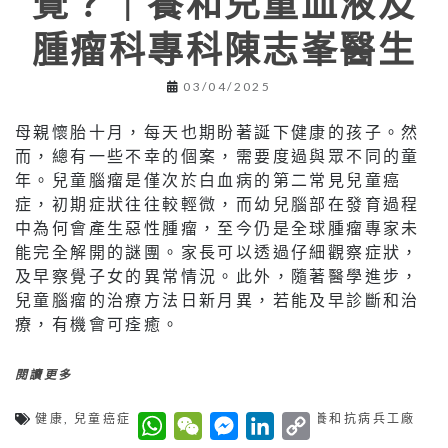
覺？｜養和兒童血液及
腫瘤科專科陳志峯醫生
03/04/2025
母親懷胎十月，每天也期盼著誕下健康的孩子。然
而，總有一些不幸的個案，需要度過與眾不同的童
年。兒童腦瘤是僅次於白血病的第二常見兒童癌
症，初期症狀往往較輕微，而幼兒腦部在發育過程
中為何會產生惡性腫瘤，至今仍是全球腫瘤專家未
能完全解開的謎團。家長可以透過仔細觀察症狀，
及早察覺子女的異常情況。此外，隨著醫學進步，
兒童腦瘤的治療方法日新月異，若能及早診斷和治
療，有機會可痊癒。
閱讀更多
W
W
M
L
C
健康
,
兒童癌症
,
兒童腦瘤
,
惡性腫瘤
,
癌症
,
養和抗病兵工廠
h
e
e
i
o