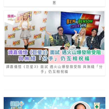
蔥
譚嘉儀憶《巨星3》面試 遇火山爆發險受阻 與無綫「分
手」仍互相祝福