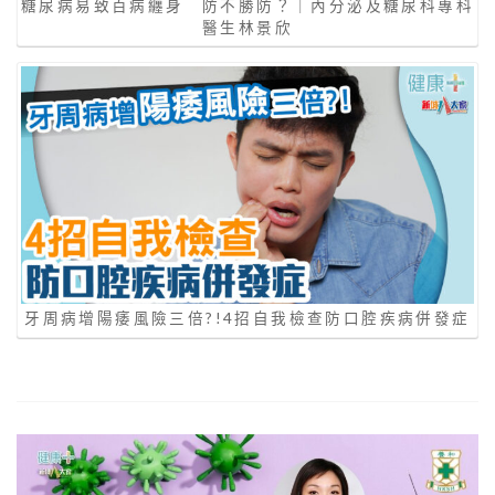
糖尿病易致百病纏身 防不勝防？｜內分泌及糖尿科專科
醫生林景欣
牙周病增陽痿風險三倍?!4招自我檢查防口腔疾病併發症