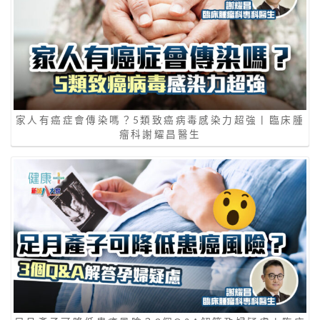
家人有癌症會傳染嗎？5類致癌病毒感染力超強丨臨床腫
瘤科謝耀昌醫生