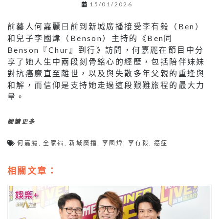
15/01/2026
前藝人何嘉麗日前到新城廣播接受李有毅（Ben）
和兒子李國煒（Benson）主持的《Ben同
Benson『Chur』到行》訪問，何嘉麗在節目中分
享了她人生中兩段刻骨銘心的經歷，包括陪伴妹妹
對抗癌魔直至離世，以及與失散多年父親的重逢與
和解，而信仰是支持她走過這段艱難旅程的最大力
量。
閱讀更多
何嘉麗
,
全家福
,
新城廣播
,
李國煒
,
李有毅
,
癌症
相關文章：