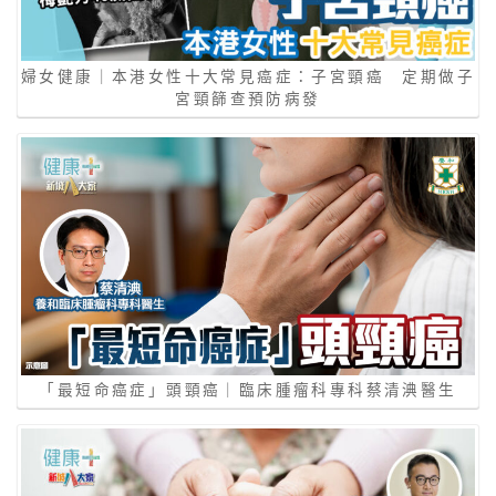
婦女健康｜本港女性十大常見癌症：子宮頸癌 定期做子
宮頸篩查預防病發
「最短命癌症」頭頸癌｜臨床腫瘤科專科蔡清淟醫生