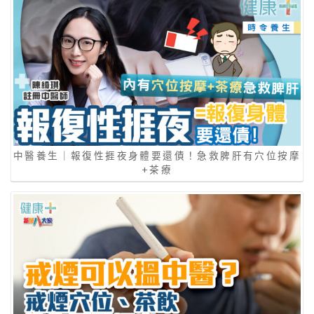
中醫養生｜報復性捱夜身體要還債！急救脾肝有穴位按摩
+茶療