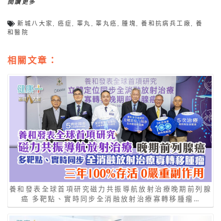
閱讀更多
新城八大家
,
癌症
,
睪丸
,
睪丸癌
,
腫塊
,
養和抗病兵工廠
,
養
和醫院
相關文章：
養和發表全球首項研究磁力共振導航放射治療晚期前列腺
癌 多靶點、實時同步全消融放射治療寡轉移腫瘤…