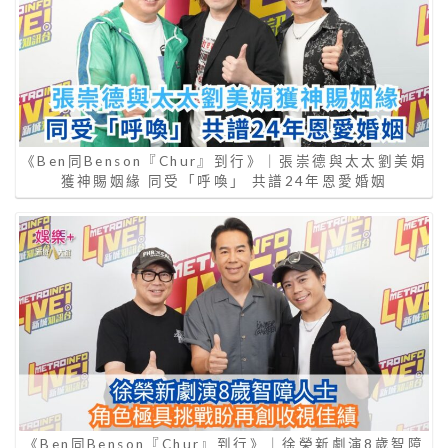
《Ben同Benson『Chur』到行》｜張崇德與太太劉美娟
獲神賜姻緣 同受「呼喚」 共譜24年恩愛婚姻
《Ben同Benson『Chur』到行》｜徐榮新劇演8歲智障