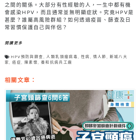
之間的關係。大部分有性經驗的人，一生中都有機
會感染HPV，而且通常並無明顯症狀。究竟HPV是
甚麼？誰屬高風險群組？如何透過疫苗、篩查及日
常習慣保護自己與伴侶？
閱讀更多
HPV預防與篩查
,
人類乳頭瘤病毒
,
性病
,
情人節
,
新城八大
家
,
癌症
,
陳素懷
,
養和抗病兵工廠
相關文章：