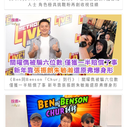
人士 角色極具挑戰盼再創收視佳績
《Ben同Benson『Chur』到行》｜關曜儁被騙六位數
僅獲一半賠償了事 新年靠張振朗朱敏瀚還原弗爆身形