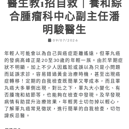
醫生教1招自救｜養和綜
合腫瘤科中心副主任潘
明駿醫生
09/07/2026
年輕人可能會以為自己與癌症距離遙遠，但睪丸癌
的發病高峰正是20至30歲的年輕一族。由於早期症
狀不明顯，加上不少人因尷尬或誤以為只是小問題
而延誤求診，容易錯過黃金治療時機，甚至出現癌
症轉移！定期的自我檢查既簡單又零成本，而且睪
丸癌大多單側出現，對比之下，睪丸大小變化、有
否腫塊和結節等，也能夠在檢查中發現。及早發現
病情有助提升治療效果，年輕男士切勿掉以輕心，
了解睪丸癌常見徵狀，進行簡單的自我檢查，切勿
諱疾忌醫。