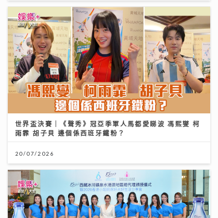
世界盃決賽｜《聲秀》冠亞季軍人馬都愛睇波 馮熙燮 柯
雨霏 胡子貝 邊個係西班牙鐵粉？
20/07/2026