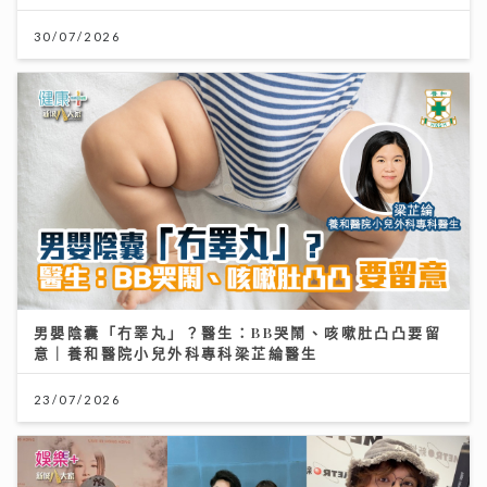
30/07/2026
男嬰陰囊「冇睪丸」？醫生：BB哭鬧、咳嗽肚凸凸要留
意｜養和醫院小兒外科專科梁芷綸醫生
23/07/2026