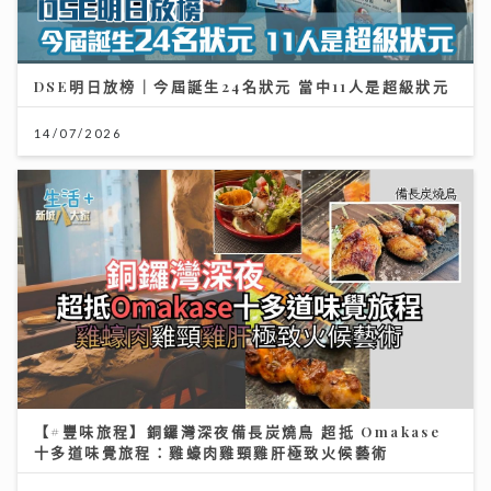
DSE明日放榜｜今屆誕生24名狀元 當中11人是超級狀元
14/07/2026
【#豐味旅程】銅鑼灣深夜備長炭燒鳥 超抵 Omakase
十多道味覺旅程：雞蠔肉雞頸雞肝極致火候藝術