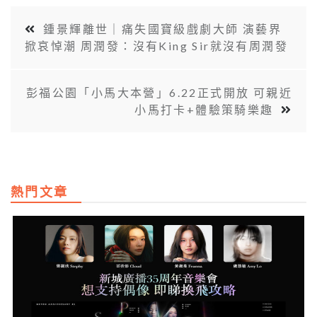
鍾景輝離世｜痛失國寶級戲劇大師 演藝界
掀哀悼潮 周潤發：沒有King Sir就沒有周潤發
彭福公園「小馬大本營」6.22正式開放 可親近
小馬打卡+體驗策騎樂趣
熱門文章