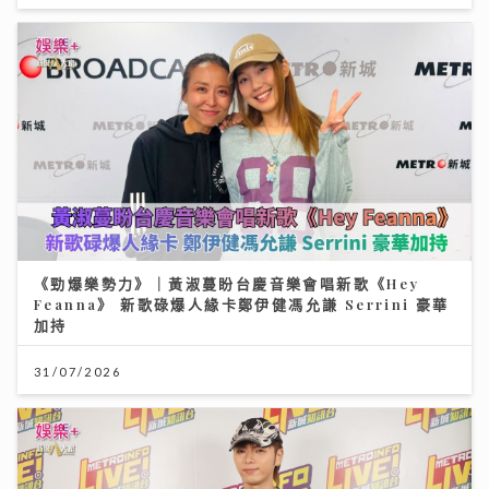
《勁爆樂勢力》｜黃淑蔓盼台慶音樂會唱新歌《Hey
Feanna》 新歌碌爆人緣卡鄭伊健馮允謙 Serrini 豪華
加持
31/07/2026