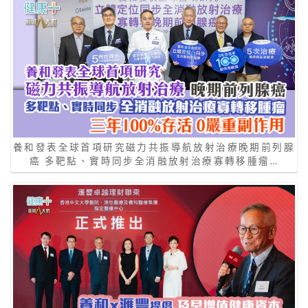
養和發表全球首項研究磁力共振導航放射治療晚期前列腺
癌 多靶點、實時同步全消融放射治療寡轉移腫瘤…