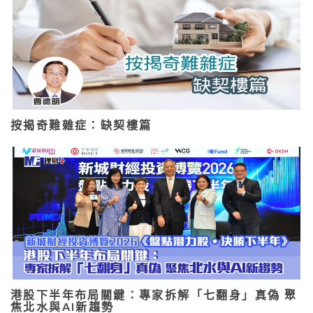
按揭奇難雜症：缺契樓篇
港股下半年布局關鍵：專家拆解「七翻身」真偽 聚
焦北水與AI新趨勢