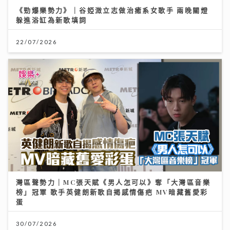
《勁爆樂勢力》｜谷婭溦立志做治癒系女歌手 兩晚關燈
躲進浴缸為新歌填詞
22/07/2026
灣區聲勢力｜MC張天賦《男人怎可以》奪「大灣區音樂
榜」冠軍 歌手英健朗新歌自揭感情傷疤 MV暗藏舊愛彩
蛋
30/07/2026