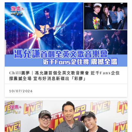
Chill圓夢｜馮允謙首個全英文歌音樂會 近千Fans企住
撐震撼全場 宣布好消息新碟出「彩膠」
10/07/2026