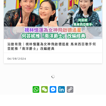
沿途有我｜視林憶蓮為女神飛啟德追星 馬來西亞歌手何
芸妮推「南洋爵士」改編經典
06/08/2026
W
W
M
L
C
h
e
e
i
o
a
C
s
n
p
t
h
s
k
y
s
a
e
e
L
新城廣播有限公司版權所有，不得轉載。