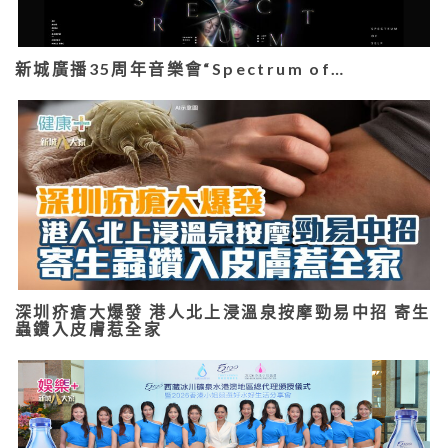
新城廣播35周年音樂會“Spectrum of…
深圳疥瘡大爆發 港人北上浸溫泉按摩勁易中招 寄生
蟲鑽入皮膚惹全家