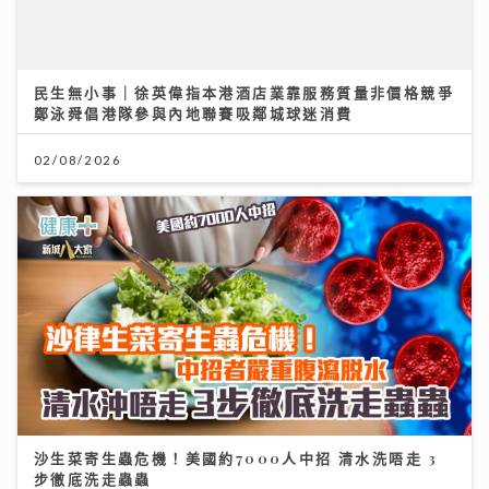
民生無小事｜徐英偉指本港酒店業靠服務質量非價格競爭
鄭泳舜倡港隊參與內地聯賽吸鄰城球迷消費
02/08/2026
沙生菜寄生蟲危機！美國約7000人中招 清水洗唔走 3
步徹底洗走蟲蟲