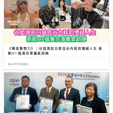
《灣區聲勢力》｜谷婭溦剖白曾低谷內耗到懷疑人生 新
歌MV搵黃宗澤義氣助陣
16/07/2026