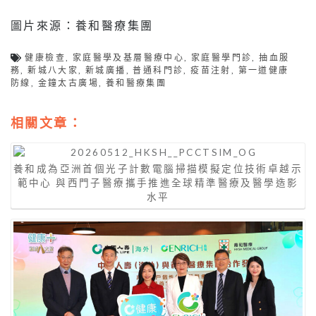
圖片來源：養和醫療集團
健康檢查
,
家庭醫學及基層醫療中心
,
家庭醫學門診
,
抽血服
務
,
新城八大家
,
新城廣播
,
普通科門診
,
疫苗注射
,
第一道健康
防線
,
金鐘太古廣場
,
養和醫療集團
相關文章：
養和成為亞洲首個光子計數電腦掃描模擬定位技術卓越示
範中心 與西門子醫療攜手推進全球精準醫療及醫學造影
水平