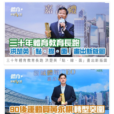
三十年體育教育長跑 洪楚英「點．線．面」畫出新版圖