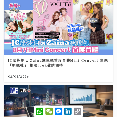
JC陳詠桐 x Zaina施匡翹首度合體Mini Concert 主題
「桐翹社」 校服look敬請期待
02/08/2026
W
W
M
L
C
h
e
e
i
o