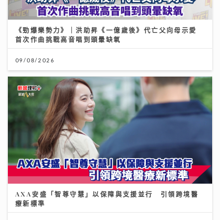
《勁爆樂勢力》｜洪助昇《一億歲後》代亡父向母示愛
首次作曲挑戰高音唱到頭暈缺氧
09/08/2026
AXA安盛「智尊守慧」以保障與支援並行 引領跨境醫
療新標準