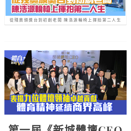
從殘奧頒獎台到初創老闆 陳浩源輪椅上揮拍第二人生
第一屆《新城體壇CEO