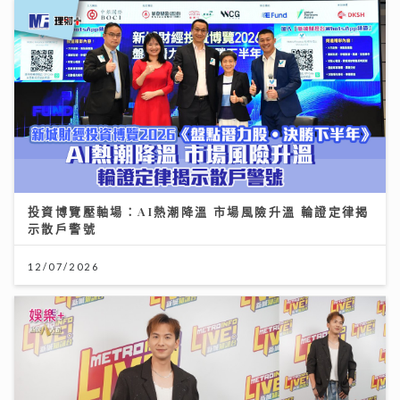
投資博覽壓軸場：AI熱潮降溫 市場風險升溫 輪證定律揭
示散戶警號
12/07/2026