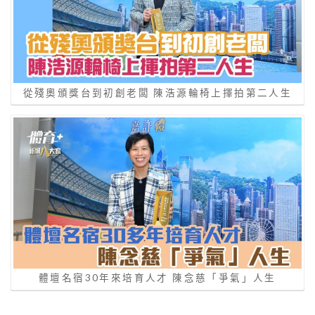
從殘奧頒獎台到初創老闆 陳浩源輪椅上揮拍第二人生
體壇名宿30年來培育人才 陳念慈「爭氣」人生