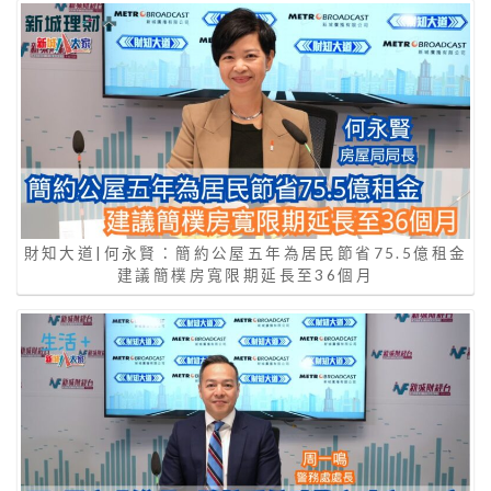
財知大道|何永賢：簡約公屋五年為居民節省75.5億租金
建議簡樸房寬限期延長至36個月