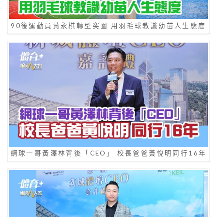
90後運動員黃永棋轉型突圍 用羽毛球教識幼苗人生態度
網球一哥黃澤林背後「CEO」 校長爸爸黃悅明同行16年