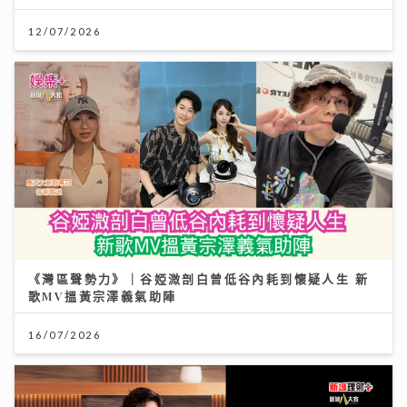
12/07/2026
《灣區聲勢力》｜谷婭溦剖白曾低谷內耗到懷疑人生 新
歌MV搵黃宗澤義氣助陣
16/07/2026