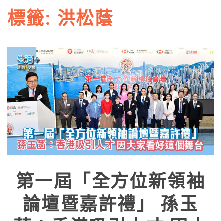
標籤:
洪松蔭
第一屆「全方位新領袖
論壇暨嘉許禮」 孫玉