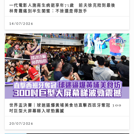
一代電影人施南生病逝享年75歲 前夫徐克陪到最後
林青霞痛別半生閨蜜：不捨還是得放手
14/07/2026
世界盃決賽｜球迷逼爆黃埔美食坊直擊西班牙奪冠 300
吋巨型大屏幕睇入球勁震撼
20/07/2026