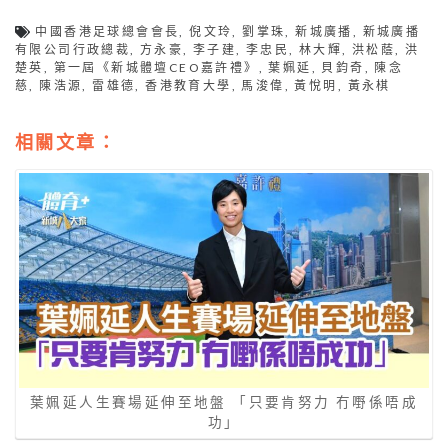
中國香港足球總會會長
,
倪文玲
,
劉掌珠
,
新城廣播
,
新城廣播
有限公司行政總裁
,
方永豪
,
李子建
,
李忠民
,
林大輝
,
洪松蔭
,
洪
楚英
,
第一屆《新城體壇CEO嘉許禮》
,
葉姵延
,
貝鈞奇
,
陳念
慈
,
陳浩源
,
雷雄德
,
香港教育大學
,
馬浚偉
,
黃悅明
,
黃永棋
相關文章：
葉姵延人生賽場延伸至地盤 「只要肯努力 冇嘢係唔成
功」