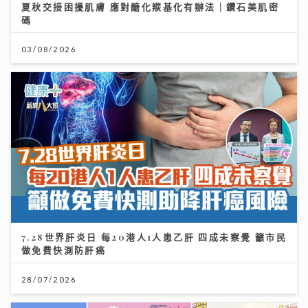
夏秋交接困擾肌膚 應對醣化羰基化有辦法｜鑽石美肌密
碼
03/08/2026
7.28世界肝炎日 每20港人1人患乙肝 四成未察覺 籲市民
做免費快測防肝癌
28/07/2026