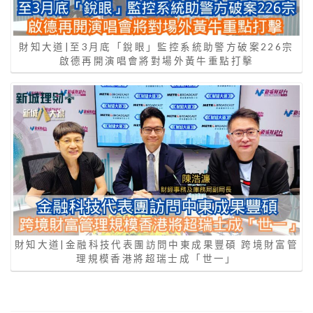
財知大道|至3月底「銳眼」監控系統助警方破案226宗
啟德再開演唱會將對場外黃牛重點打擊
財知大道|金融科技代表團訪問中東成果豐碩 跨境財富管
理規模香港將超瑞士成「世一」