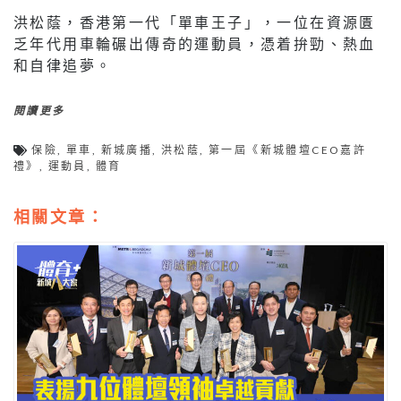
洪松蔭，香港第一代「單車王子」，一位在資源匱
乏年代用車輪碾出傳奇的運動員，憑着拚勁、熱血
和自律追夢。
閱讀更多
保險
,
單車
,
新城廣播
,
洪松蔭
,
第一屆《新城體壇CEO嘉許
禮》
,
運動員
,
體育
相關文章：