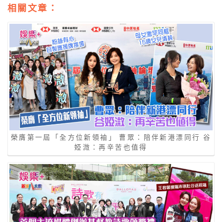
相關文章：
榮膺第一屆「全方位新領袖」 曹眾：陪伴新港漂同行 谷
婭溦：再辛苦也值得