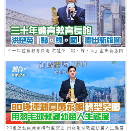
三十年體育教育長跑 洪楚英「點．線．面」畫出新版圖
90後運動員黃永棋轉型突圍 用羽毛球教識幼苗人生態度