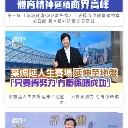
第一屆《新城體壇CEO嘉許禮》｜表揚九位體壇領袖卓
越貢獻 體育精神延續商界高峰
葉姵延人生賽場延伸至地盤 「只要肯努力 冇嘢係唔成
功」