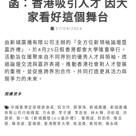
菡：香港吸引人才 因大
家看好這個舞台
27/04/2026
由新城廣播有限公司主辦的「全方位新領袖論壇暨
嘉許禮」，於4月25日假香港都會大學隆重舉行。
活動旨在匯聚來自不同界別的優秀人才與領袖，透
過論壇交流與嘉許表揚，推動香港社會對人才發展
的重視，並促進跨界別合作，共同打造更具活力與
競爭力的未來。
閱讀更多
中國香港足球總會會長
,
倪文玲
,
劉掌珠
,
新城廣播
,
新城廣播
有限公司行政總裁
,
方永豪
,
李子建
,
李忠民
,
林大輝
,
洪松蔭
,
洪
楚英
,
第一屆《新城體壇CEO嘉許禮》
,
葉姵延
,
貝鈞奇
,
陳念
慈
,
陳浩源
,
雷雄德
,
香港教育大學
,
馬浚偉
,
黃悅明
,
黃永棋