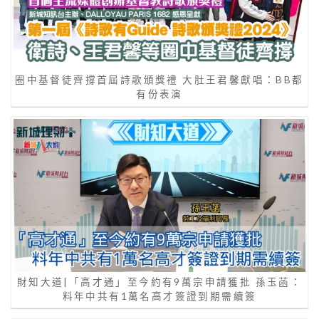
圈中基督徒齊撐首屆詩歌頒獎禮 大肚王君馨獻唱：BB都
有份表演
財知大道|「高才通」至今約有9萬宗申請獲批 孫玉菡：
料年中共有1萬名高才簽證到期需續簽