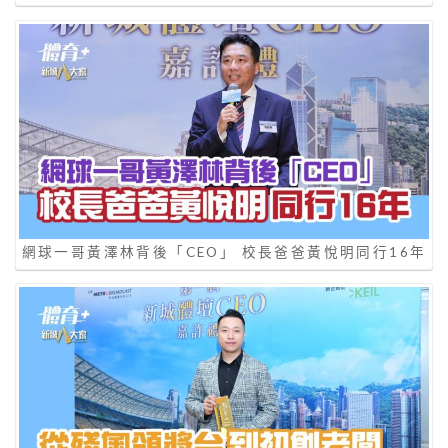
網球一哥黃澤林背後「CEO」 校長爸爸黃悅明同行16年