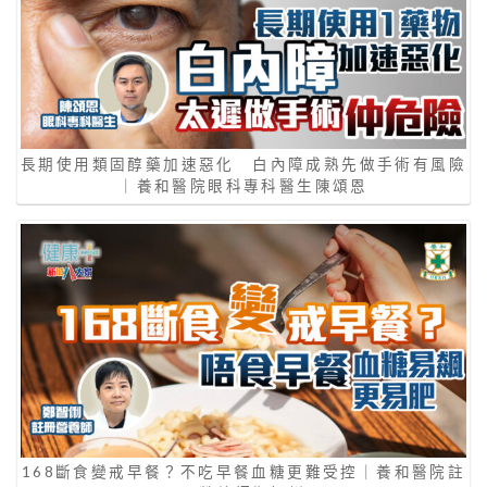
長期使用類固醇藥加速惡化 白內障成熟先做手術有風險
｜養和醫院眼科專科醫生陳頌恩
168斷食變戒早餐？不吃早餐血糖更難受控｜養和醫院註