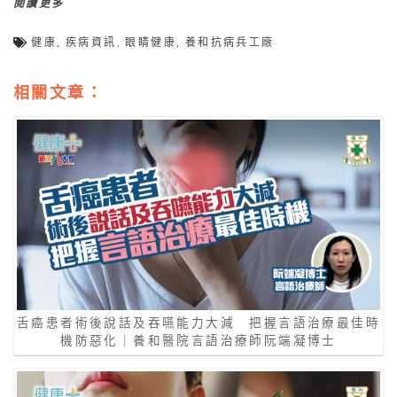
閱讀更多
健康
,
疾病資訊
,
眼睛健康
,
養和抗病兵工廠
相關文章：
舌癌患者術後說話及吞嚥能力大減 把握言語治療最佳時
機防惡化｜養和醫院言語治療師阮端凝博士