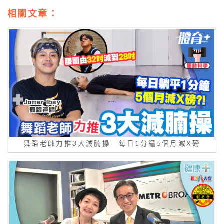
相關文章：
舞蹈老師力推3大減腩操 每日1分鐘5個月減X磅