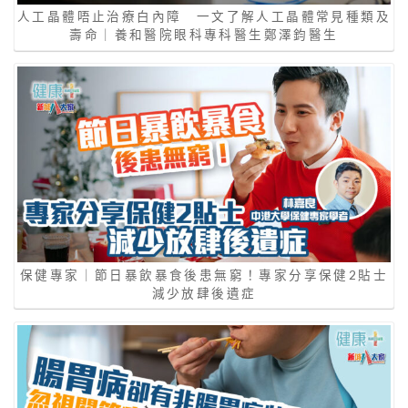
人工晶體唔止治療白內障 一文了解人工晶體常見種類及
壽命｜養和醫院眼科專科醫生鄭澤鈞醫生
保健專家｜節日暴飲暴食後患無窮！專家分享保健2貼士
減少放肆後遺症