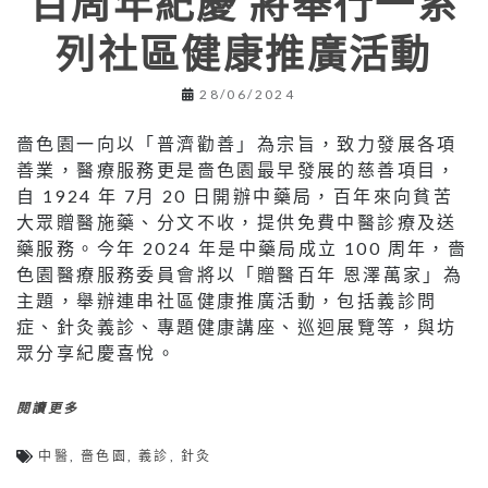
百周年紀慶 將舉行一系
列社區健康推廣活動
28/06/2024
嗇色園一向以「普濟勸善」為宗旨，致力發展各項
善業，醫療服務更是嗇色園最早發展的慈善項目，
自 1924 年 7月 20 日開辦中藥局，百年來向貧苦
大眾贈醫施藥、分文不收，提供免費中醫診療及送
藥服務。今年 2024 年是中藥局成立 100 周年，嗇
色園醫療服務委員會將以「贈醫百年 恩澤萬家」為
主題，舉辦連串社區健康推廣活動，包括義診問
症、針灸義診、專題健康講座、巡迴展覽等，與坊
眾分享紀慶喜悅。
閱讀更多
中醫
,
嗇色園
,
義診
,
針灸