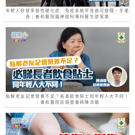
年輕人好發多發性硬化症 免疫系統罕見病可致殘、手尾
長｜養和醫院腦神經科專科醫生邵家樂
點解老友記會營養不足？長者飲食貼士同年輕人大不同！
｜養和醫院註冊營養師陳沛聰