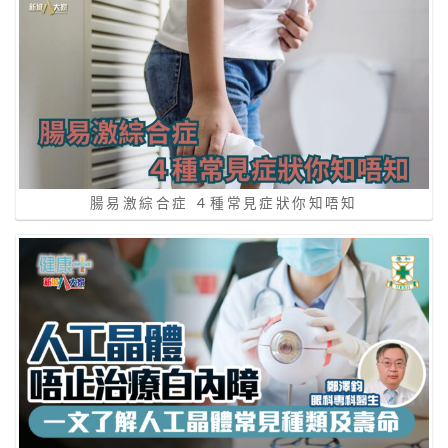
腸易激綜合症 ４種常見症狀你知唔知