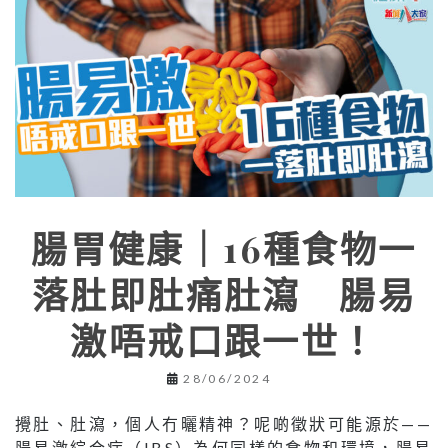
腸胃健康｜16種食物一
落肚即肚痛肚瀉 腸易
激唔戒口跟一世！
28/06/2024
攪肚、肚瀉，個人冇曬精神？呢啲徵狀可能源於——
腸易激綜合症（IBS）為何同樣的食物和環境，腸易