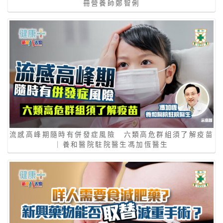
冊營養師鄭智俐
流感高峰期隨時有併發症風險 六類高危群組須了解疫苗
｜養和醫院駐院醫生馮加恆醫生