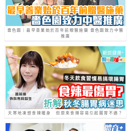
嗇色園｜最早善業始於百年前贈醫施藥 嗇色園致力中醫
推廣
天寒地凍想食辣暖身 但原來食辣容易引起腸胃不適？