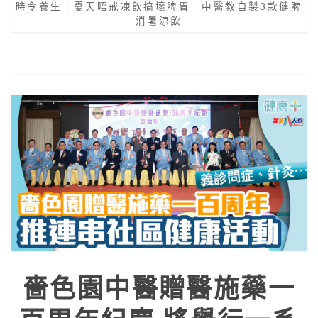
時令養生｜夏天唔戒凍飲搞壞脾胃 中醫教自製3款健脾
消暑涼飲
嗇色園中醫贈醫施藥一