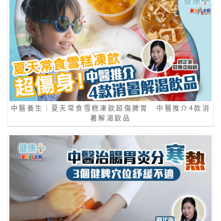
中醫養生｜夏天常食雪糕凍飲超傷脾胃 中醫推介4款消
暑解渴飲品