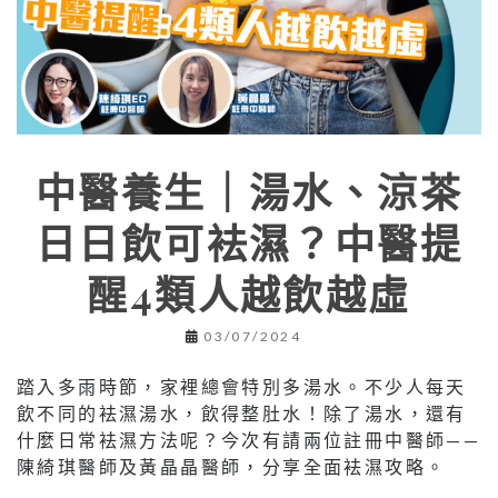
中醫養生｜湯水、涼茶
日日飲可袪濕？中醫提
醒4類人越飲越虛
03/07/2024
踏入多雨時節，家裡總會特別多湯水。不少人每天
飲不同的袪濕湯水，飲得整肚水！除了湯水，還有
什麼日常袪濕方法呢？今次有請兩位註冊中醫師——
陳綺琪醫師及黃晶晶醫師，分享全面袪濕攻略。