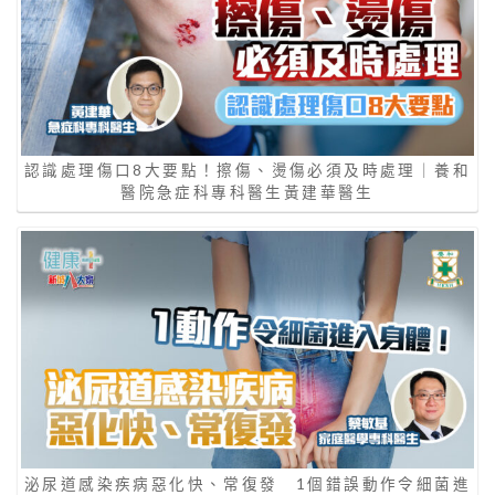
認識處理傷口8大要點！擦傷、燙傷必須及時處理｜養和
醫院急症科專科醫生黃建華醫生
泌尿道感染疾病惡化快、常復發 1個錯誤動作令細菌進