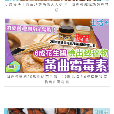
刮痧療法｜血背刮痧唔係人人受得 消委會解構功效與禁
忌
消委會檢測20款粗幼花生醬 19款高脂！6成檢出致癌
物黃曲霉毒素