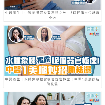
中醫養生｜中醫治腸胃炎有寒熱之分 3個健脾穴位紓緩
不適
中醫養生｜水腫象腿揭露呢個器官極虛！中醫1美腿妙招
助袪濕