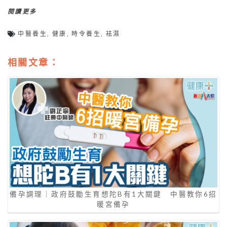
閱讀更多
中醫養生
,
健康
,
時令養生
,
袪濕
相關文章：
備孕調理｜政府鼓勵生育想陀B有1大關鍵 中醫教你6招
暖宮備孕