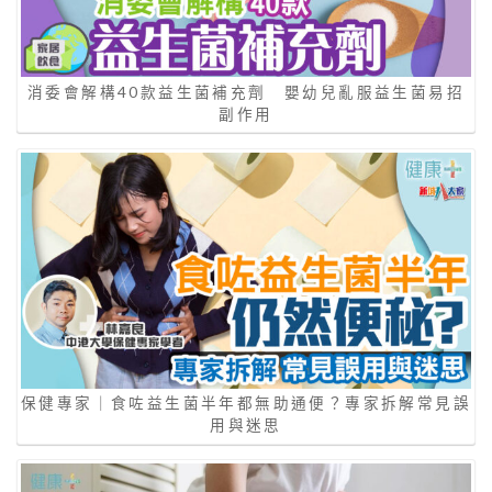
消委會解構40款益生菌補充劑 嬰幼兒亂服益生菌易招
副作用
保健專家｜食咗益生菌半年都無助通便？專家拆解常見誤
用與迷思