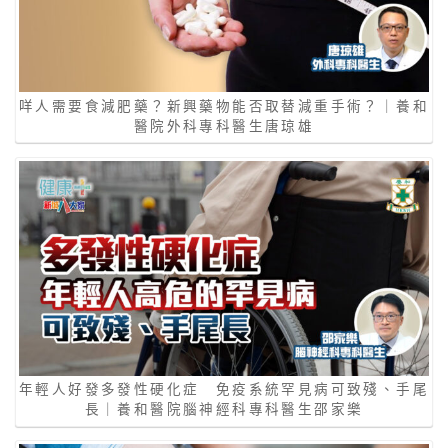
咩人需要食減肥藥？新興藥物能否取替減重手術？｜養和
醫院外科專科醫生唐琼雄
年輕人好發多發性硬化症 免疫系統罕見病可致殘、手尾
長｜養和醫院腦神經科專科醫生邵家樂