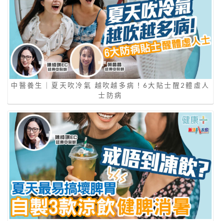
中醫養生｜夏天吹冷氣 越吹越多病！6大貼士醒2體虛人
士防病