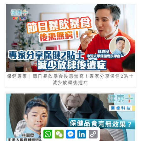
保健專家｜節日暴飲暴食後患無窮！專家分享保健2貼士
減少放肆後遺症
W
W
M
L
C
h
e
e
i
o