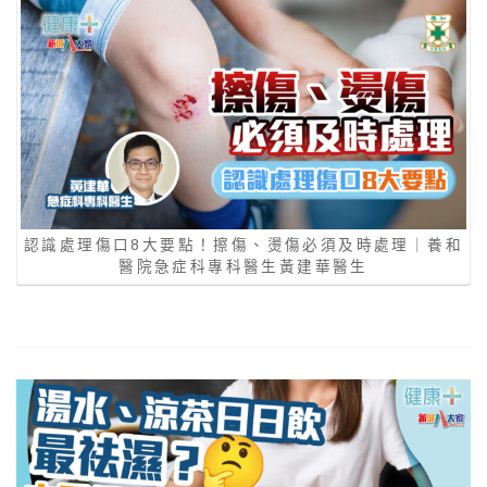
認識處理傷口8大要點！擦傷、燙傷必須及時處理｜養和
醫院急症科專科醫生黃建華醫生