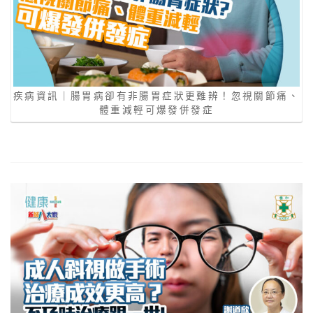
疾病資訊｜腸胃病卻有非腸胃症狀更難辨！忽視關節痛、
體重減輕可爆發併發症