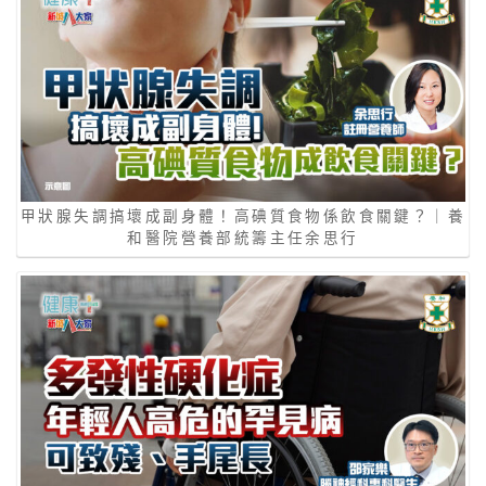
甲狀腺失調搞壞成副身體！高碘質食物係飲食關鍵？｜養
和醫院營養部統籌主任余思行