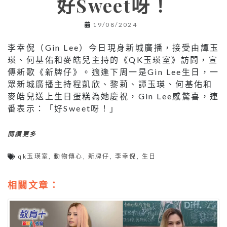
好Sweet呀！
19/08/2024
李幸倪（Gin Lee）今日現身新城廣播，接受由譚玉
瑛、何基佑和麥皓兒主持的《QK玉瑛室》訪問，宣
傳新歌《新牌仔》。適逢下周一是Gin Lee生日，一
眾新城廣播主持程凱欣、黎莉、譚玉瑛、何基佑和
麥皓兒送上生日蛋糕為她慶祝，Gin Lee感驚喜，連
番表示：「好Sweet呀！」
閱讀更多
qk玉瑛室
,
動物傳心
,
新牌仔
,
李幸倪
,
生日
相關文章：