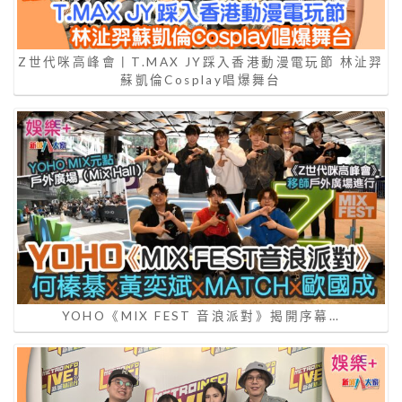
Z世代咪高峰會丨T.MAX JY踩入香港動漫電玩節 林沚羿
蘇凱倫Cosplay唱爆舞台
YOHO《MIX FEST 音浪派對》揭開序幕…