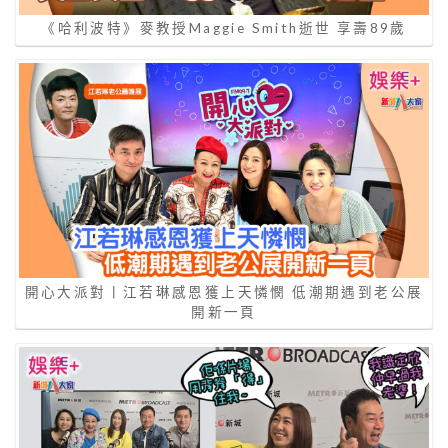
《哈利波特》麥教授Maggie Smith逝世 享壽89歲
開心大派對丨江若琳感恩獲上天憐憫 低潮期遇到老公展
開新一頁