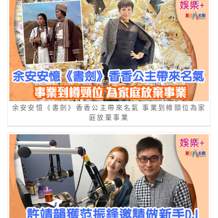
余安安憶《書劍》香香公主帶來名氣 事業到樽頸位為家
庭放棄事業