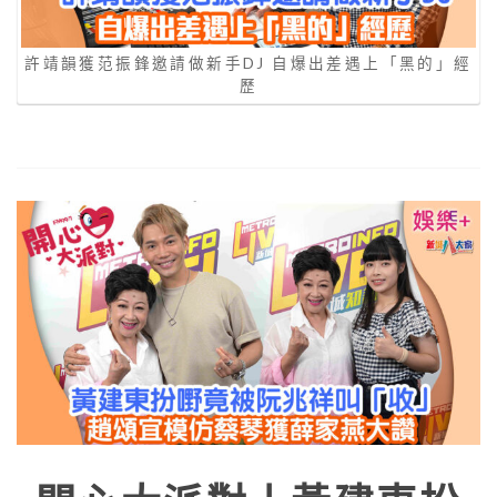
許靖韻獲范振鋒邀請做新手DJ 自爆出差遇上「黑的」經
歷