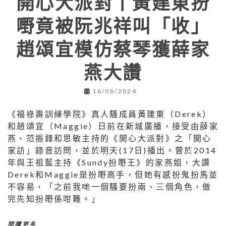
開心大派對丨黃建東扮
嘢竟被阮兆祥叫「收」
趙頌宜模仿蔡琴獲薛家
燕大讚
16/08/2024
《福祿壽訓練學院》真人騷成員黃建東（Derek）
和趙頌宜（Maggie）日前在新城廣播，接受由薛家
燕、范振鋒和思敏主持的《開心大派對》之「開心
家訪」錄音訪問，並於明天(17日)播出。曾於2014
年與王祖藍主持《Sundy扮嘢王》的家燕姐，大讚
Derek和Maggie是扮嘢高手，但她有感扮鬼扮馬並
不容易，「之前我哋一個騷要扮兩、三個角色，做
完先知扮嘢係咁難。」
閱讀更多