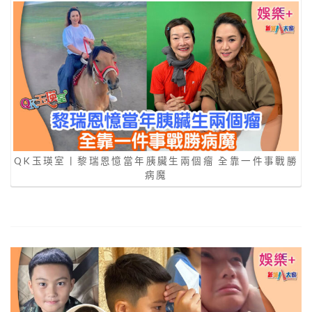
QK玉瑛室丨黎瑞恩憶當年胰臟生兩個瘤 全靠一件事戰勝
病魔