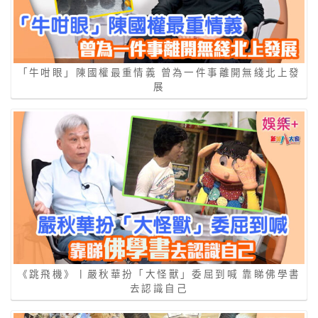
「牛咁眼」陳國權最重情義 曾為一件事離開無綫北上發
展
《跳飛機》丨嚴秋華扮「大怪獸」委屈到喊 靠睇佛學書
去認識自己