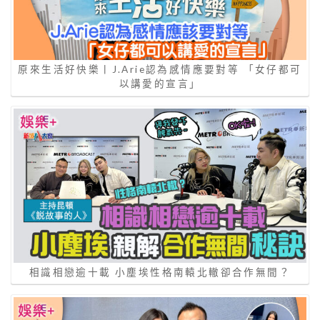
原來生活好快樂丨J.Arie認為感情應要對等 「女仔都可
以講愛的宣言」
相識相戀逾十載 小塵埃性格南轅北轍卻合作無間？