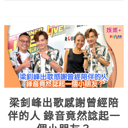
梁釗峰出歌感謝曾經陪
伴的人 錄音竟然諗起一