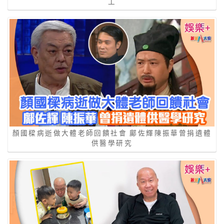
工
顏國樑病逝做大體老師回饋社會 鄺佐輝陳振華曾捐遺體
供醫學研究