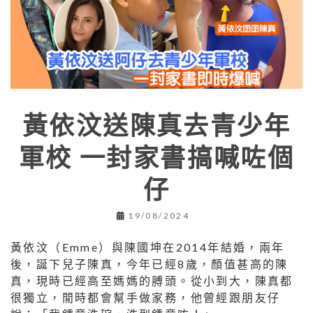
黃依汶送陳真去青少年
軍校 一封家書搞喊咗個
仔
19/08/2024
黃依汶（Emme）與陳國坤在2014年結婚，兩年
後，誕下兒子陳真，今年已經8歲，顏值甚高的陳
真，現時已經高至媽媽的膊頭。從小到大，陳真都
很獨立，閒時都會幫手做家務，他曾經跟朋友仔