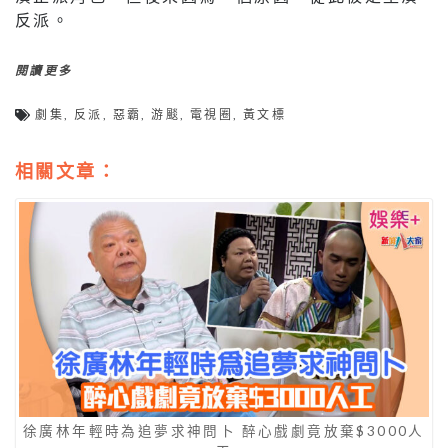
反派。
閱讀更多
劇集
,
反派
,
惡霸
,
游颷
,
電視圈
,
黃文標
相關文章：
徐廣林年輕時為追夢求神問卜 醉心戲劇竟放棄$3000人