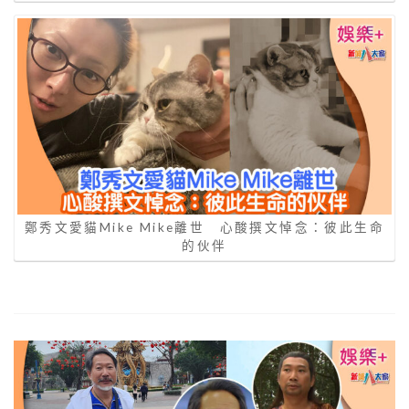
鄭秀文愛貓Mike Mike離世 心酸撰文悼念：彼此生命
的伙伴