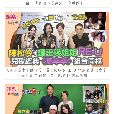
金：「很開心成為父母的驕傲！」
QK玉瑛室｜陳松伶+譚玉瑛姐姐RE-U 兒歌經典《烏卒
卒》組合同框 70、80後回憶返晒嚟！