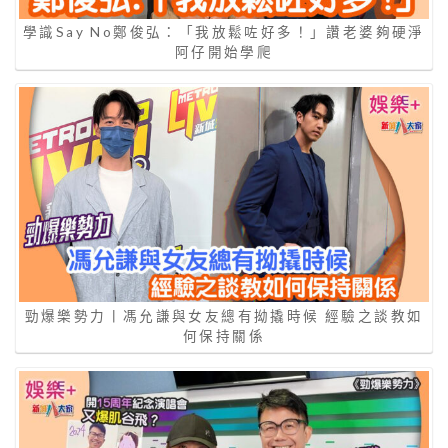
學識Say No鄭俊弘：「我放鬆咗好多！」讚老婆夠硬淨
阿仔開始學爬
勁爆樂勢力丨馮允謙與女友總有拗撬時候 經驗之談教如
何保持關係