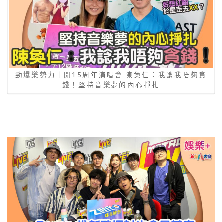
勁爆樂勢力｜開15周年演唱會 陳奐仁：我諗我唔夠貪
錢！堅持音樂夢的內心掙扎