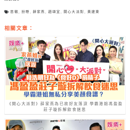
思敏
,
扮嘢
,
薛家燕
,
趙頌宜
,
開心大派對
,
黃建東
相關文章：
《開心大派對》薛家燕為已故好友落淚 學霸港姐馮盈盈
莊子璇拆解飲食迷思