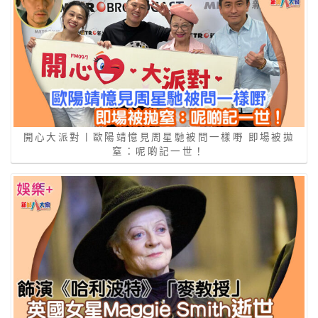
開心大派對丨歐陽靖憶見周星馳被問一樣嘢 即場被拋
窒：呢啲記一世！