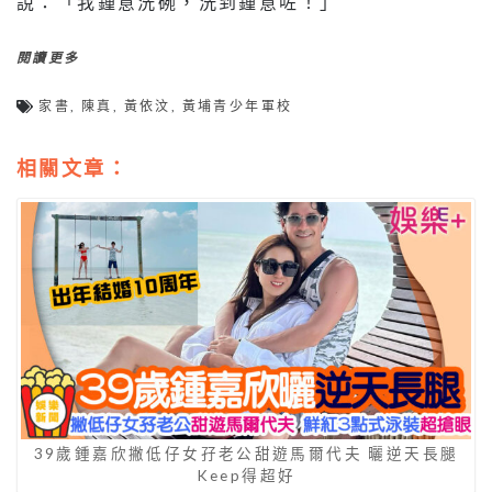
說：「我鍾意洗碗，洗到鍾意咗！」
閱讀更多
家書
,
陳真
,
黃依汶
,
黃埔青少年軍校
相關文章：
39歲鍾嘉欣撇低仔女孖老公甜遊馬爾代夫 曬逆天長腿
Keep得超好