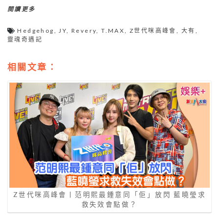
閱讀更多
Hedgehog
,
JY
,
Revery
,
T.MAX
,
Z世代咪高峰會
,
大有
,
靈魂奇遇記
相關文章：
Z世代咪高峰會丨范明熙最鍾意同「佢」放閃 藍曉瑩求
救失效會點做？