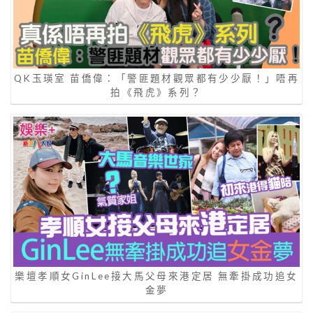
QK玉瑛室 苗僑偉：「警匪題材觀眾都有少少厭！」唔再
拍《飛虎》系列？
樂壇孝順女GinLee接大馬父母來港定居 無牽掛成功追女
金夢