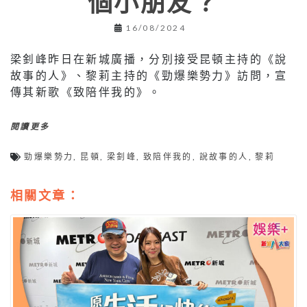
個小朋友？
16/08/2024
梁釗峰昨日在新城廣播，分別接受昆頓主持的《說
故事的人》、黎莉主持的《勁爆樂勢力》訪問，宣
傳其新歌《致陪伴我的》。
閱讀更多
勁爆樂勢力
,
昆頓
,
梁釗峰
,
致陪伴我的
,
說故事的人
,
黎莉
相關文章：