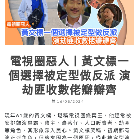
電視圈惡人丨黃文標一
個選擇被定型做反派 演
劫匪收數佬瓣瓣齊
16/08/2024
現年61歲的黃文標，堪稱電視圈綠葉王，他經常被
安排飾演惡霸、債主、蠱惑仔、人口販賣者、劫匪
等角色，其形象深入民心。黃文標笑稱，初期都有
演正派角色，但後來因為一個原因，從此被定型演