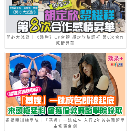
開心大派對｜《懸崖》CP合體 胡定欣黎耀祥 第8次合作
感情昇華
福祿壽訓練學院｜「基嫂」一跳成名 入行2年曾英國留學
主修舞台劇