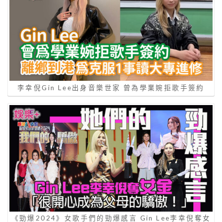
李幸倪Gin Lee出身音樂世家 曾為學業婉拒歌手簽約
《勁爆2024》女歌手們的勁爆感言 Gin Lee李幸倪奪女