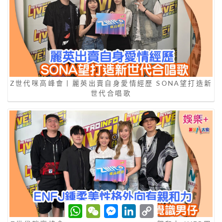
Z世代咪高峰會丨麗英出賣自身愛情經歷 SONA望打造新
世代合唱歌
W
W
M
L
C
h
e
e
i
o