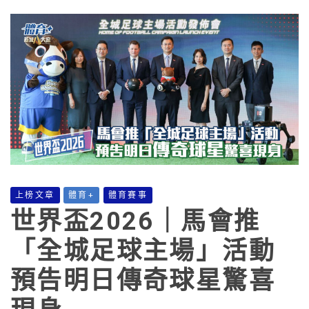
上榜文章
體育+
體育賽事
世界盃2026｜馬會推
「全城足球主場」活動
預告明日傳奇球星驚喜