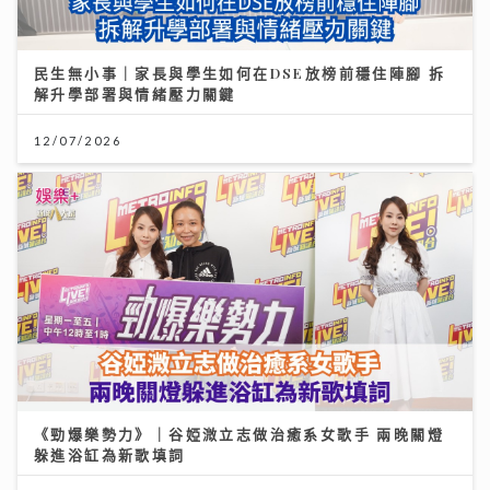
民生無小事｜家長與學生如何在DSE放榜前穩住陣腳 拆
解升學部署與情緒壓力關鍵
12/07/2026
《勁爆樂勢力》｜谷婭溦立志做治癒系女歌手 兩晚關燈
躲進浴缸為新歌填詞