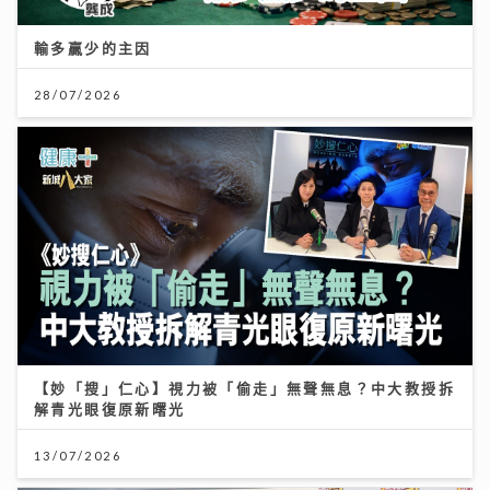
輸多贏少的主因
28/07/2026
【妙「搜」仁心】視力被「偷走」無聲無息？中大教授拆
解青光眼復原新曙光
13/07/2026