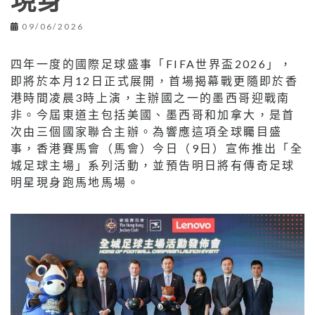
現身
09/06/2026
四年一度的國際足球盛事「FIFA世界盃2026」，
即將於本月12日正式展開，首場揭幕戰更隨即於香
港時間凌晨3時上演，主辦國之一的墨西哥迎戰南
非。今屆東道主包括美國、墨西哥和加拿大，是首
次由三個國家聯合主辦。為響應這項全球矚目盛
事，香港賽馬會（馬會）今日（9日）宣佈推出「全
城足球主場」系列活動，並預告明日將有傳奇足球
明星現身跑馬地馬場。