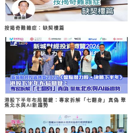
按揭奇難雜症：缺契樓篇
港股下半年布局關鍵：專家拆解「七翻身」真偽 聚
焦北水與AI新趨勢