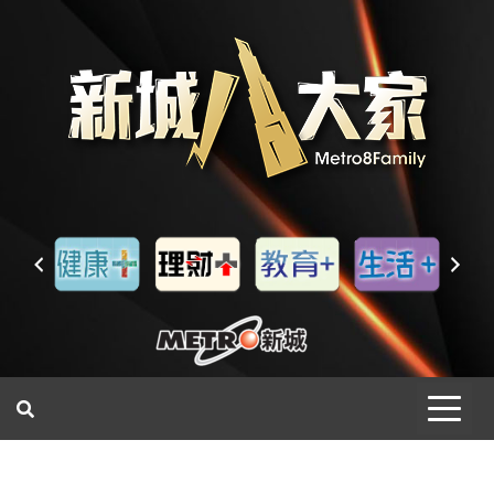
一網睇盡 八家大成