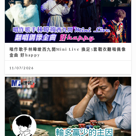
唱作歌手林暐竣西九開Mini Live 換足5套戰衣翻唱偶像
金曲 好happy
11/07/2026