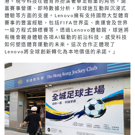
港。現今科技在體育界扮演著舉足輕重的角色，涵
蓋賽事營運、即時數據分析，到球迷互動與沉浸式
體驗等方面的支援。Lenovo擁有支持國際大型體育
賽事的豐富經驗，包括FIFA世界盃、奧運會及世界
一級方程式錦標賽等。透過Lenovo體驗館，球迷將
有機會親身體驗各項AI驅動的前沿科技，感受科技
如何塑造體育運動的未來。這次合作正體現了
Lenovo將全球創新轉化為本地價值的承諾。」