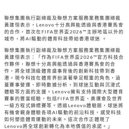
聯想集團執行副總裁及聯想方案服務業務集團總裁
黃建恒表示，Lenovo十分高興能透過與香港賽馬會
的合作，首次在FIFA世界盃2026™️主辦地區以外的
城市，將AI驅動的體育科技帶給香港球迷 。
聯想集團執行副總裁及聯想方案服務業務集團總裁
黃建恒表示：「作為FIFA世界盃2026™️官方科技合
作夥伴，聯想十分高興能透過與香港賽馬會的合
作，將全球頂級體育盛事背後的創新科技帶到香
港。現今科技在體育界扮演著舉足輕重的角色，涵
蓋賽事營運、即時數據分析，到球迷互動與沉浸式
體驗等方面的支援。Lenovo擁有支持國際大型體育
賽事的豐富經驗，包括FIFA世界盃、奧運會及世界
一級方程式錦標賽等。透過Lenovo體驗館，球迷將
有機會親身體驗各項AI驅動的前沿科技，感受科技
如何塑造體育運動的未來。這次合作正體現了
Lenovo將全球創新轉化為本地價值的承諾。」