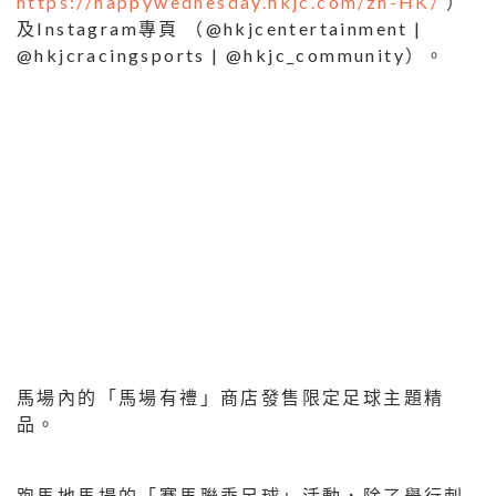
https://happywednesday.hkjc.com/zh-HK/
）
及Instagram專頁 （@hkjcentertainment |
@hkjcracingsports | @hkjc_community）。
馬場內的「馬場有禮」商店發售限定足球主題精
品。
跑馬地馬場的「賽馬聯乘足球」活動，除了舉行刺