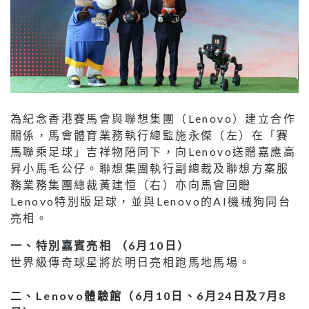
為紀念香港賽馬會與聯想集團（Lenovo）建立合作
關係，馬會體育業務執行總監施永傑（左）在「賽
馬聯乘足球」吉祥物陪同下，向Lenovo送贈嘉應高
昇小馬毛公仔。聯想集團執行副總裁及聯想方案服
務業務集團總裁黃建恒（右）亦向馬會回贈
Lenovo特別版足球，並與Lenovo的AI機械狗同台
亮相。
一、特別嘉賓亮相 （6月10日）
世界級傳奇球星將於明日亮相跑馬地馬場。
二、Lenovo體驗館（6月10日、6月24日及7月8