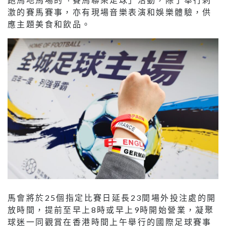
激的賽馬賽事，亦有現場音樂表演和娛樂體驗，供
應主題美食和飲品。
馬會將於25個指定比賽日延長23間場外投注處的開
放時間，提前至早上8時或早上9時開始營業，凝聚
球迷一同觀賞在香港時間上午舉行的國際足球賽事