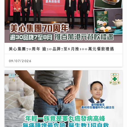
美心集團70周年 逾30品牌7至8月推100萬元餐飲禮遇
09/07/2026