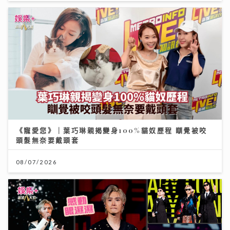
《寵愛您》｜葉巧琳親揭變身100%貓奴歷程 瞓覺被咬
頭髮無奈要戴頭套
08/07/2026