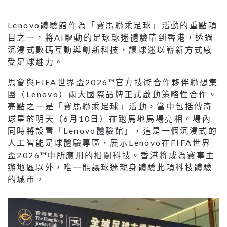
Lenovo體驗館作為「賽馬聯乘足球」活動的重點項
目之一，將AI驅動的足球球迷體驗帶到香港，透過
沉浸式數碼互動與創新科技，讓球迷以嶄新方式感
受足球魅力。
馬會與FIFA世界盃2026™️官方技術合作夥伴聯想集
團（Lenovo）兩大國際品牌正式啟動策略性合作。
亮點之一是「賽馬聯乘足球」活動，當中包括傳奇
球星於明天（6月10日）在跑馬地馬場亮相。場內
同時將設置「Lenovo體驗館」，這是一個沉浸式的
人工智能足球體驗專區，展示Lenovo在FIFA世界
盃2026™️中所應用的相關科技。香港將成為賽事主
辦地區以外，唯一能讓球迷親身體驗此項科技體驗
的城市。