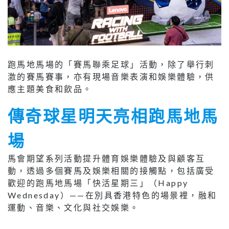
跑馬地馬場的「賽馬聯乘足球」活動，除了舉行刺
激的賽馬賽事，亦有現場音樂表演和娛樂體驗，供
應主題美食和飲品。
傳奇球星明天亮相跑馬地馬
場
馬會期望系列活動提升體育娛樂體驗及與顧客互
動，透過多個賽馬及娛樂相關的接觸點，包括廣受
歡迎的跑馬地馬場「快活星期三」（Happy
Wednesday）——在別具香港特色的場景裡，融和
運動、音樂、文化與社交娛樂。