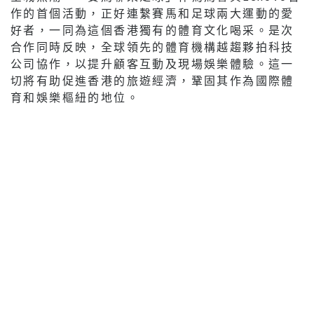
作的首個活動，正好連繫賽馬和足球兩大運動的愛
好者，一同為這個香港獨有的體育文化喝采。是次
合作同時反映，全球領先的體育機構越趨夥拍科技
公司協作，以提升顧客互動及現場娛樂體驗。這一
切將有助促進香港的旅遊經濟，鞏固其作為國際體
育和娛樂樞紐的地位。