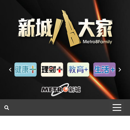
一網睇盡 八家大成