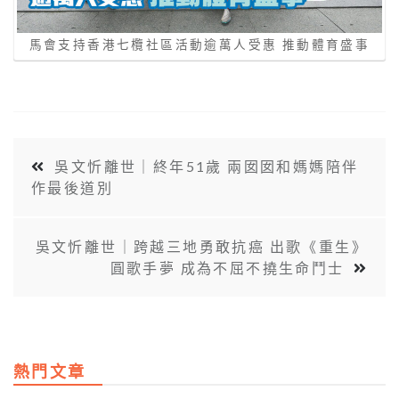
馬會支持香港七欖社區活動逾萬人受惠 推動體育盛事
吳文忻離世｜終年51歲 兩囡囡和媽媽陪伴
作最後道別
吳文忻離世｜跨越三地勇敢抗癌 出歌《重生》
圓歌手夢 成為不屈不撓生命鬥士
熱門文章