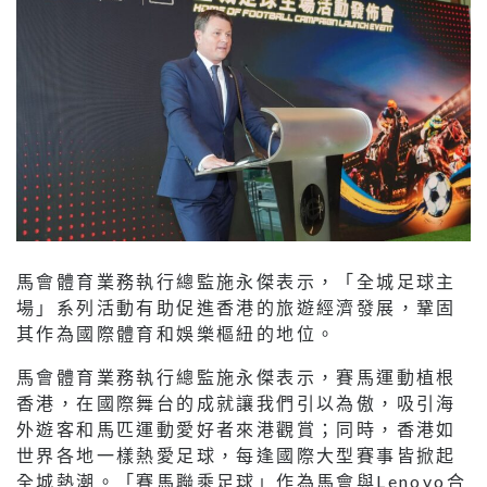
馬會體育業務執行總監施永傑表示，「全城足球主
場」系列活動有助促進香港的旅遊經濟發展，鞏固
其作為國際體育和娛樂樞紐的地位。
馬會體育業務執行總監施永傑表示，賽馬運動植根
香港，在國際舞台的成就讓我們引以為傲，吸引海
外遊客和馬匹運動愛好者來港觀賞；同時，香港如
世界各地一樣熱愛足球，每逢國際大型賽事皆掀起
全城熱潮。「賽馬聯乘足球」作為馬會與Lenovo合