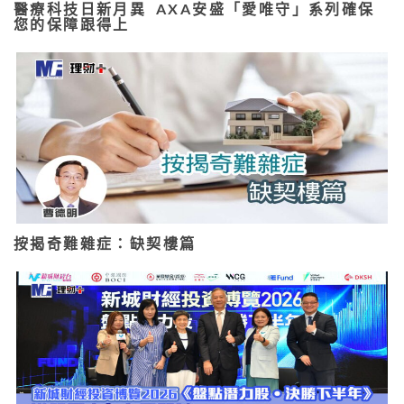
醫療科技日新月異 AXA安盛「愛唯守」系列確保
您的保障跟得上
按揭奇難雜症：缺契樓篇