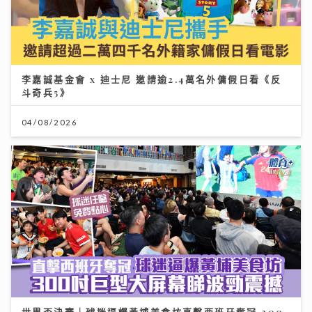
李嘉誠基金會 x 迪士尼 邀請逾2.4萬名外傭假日看《反
斗奇兵5》
04/08/2026
世界盃決賽｜球迷逼爆黃埔美食坊直擊西班牙奪冠 300