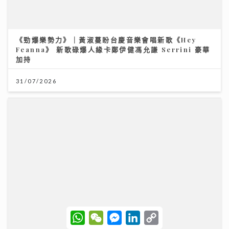
《勁爆樂勢力》｜黃淑蔓盼台慶音樂會唱新歌《Hey
Feanna》 新歌碌爆人緣卡鄭伊健馮允謙 Serrini 豪華
加持
31/07/2026
W
W
M
L
C
關節痛背後真相：可能不是勞損 而是免疫系統在攻擊自
h
e
e
i
o