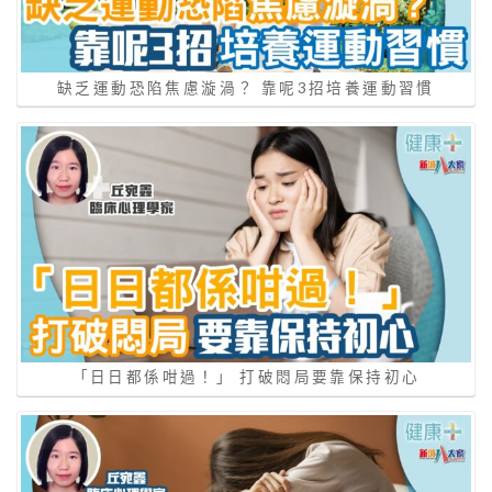
缺乏運動恐陷焦慮漩渦？ 靠呢3招培養運動習慣
「日日都係咁過！」 打破悶局要靠保持初心