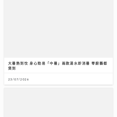
大暑熱到忟 身心勁易「中暑」兩款湯水即消暑 零廚藝都
煲到
23/07/2026