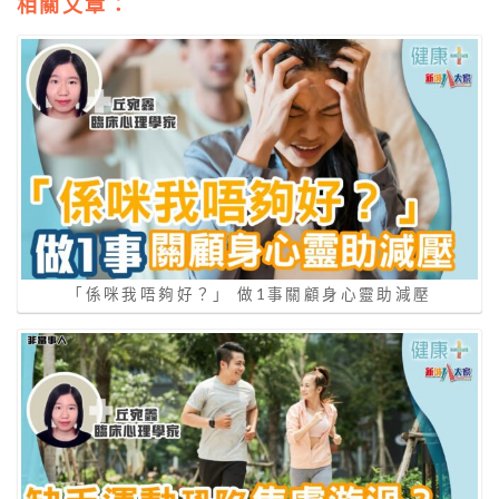
相關文章：
「係咪我唔夠好？」 做1事關顧身心靈助減壓