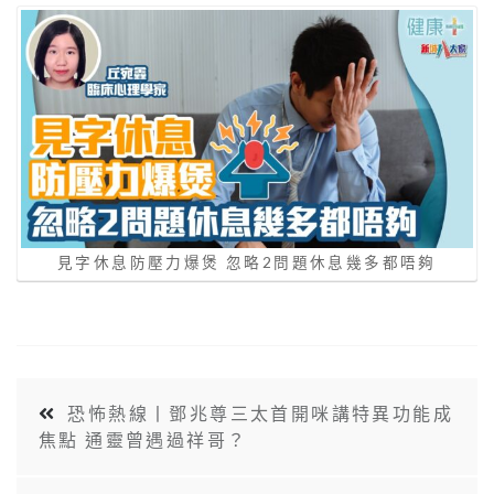
見字休息防壓力爆煲 忽略2問題休息幾多都唔夠
恐怖熱線丨鄧兆尊三太首開咪講特異功能成
焦點 通靈曾遇過祥哥？