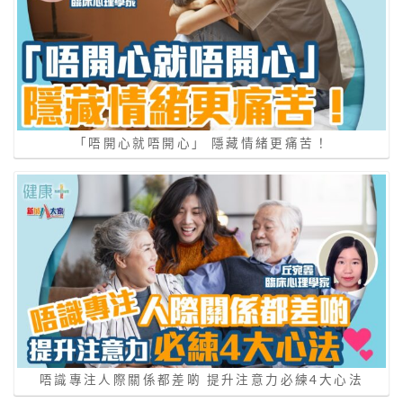
「唔開心就唔開心」 隱藏情緒更痛苦！
唔識專注人際關係都差啲 提升注意力必練4大心法