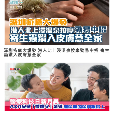
深圳疥瘡大爆發 港人北上浸溫泉按摩勁易中招 寄生
蟲鑽入皮膚惹全家