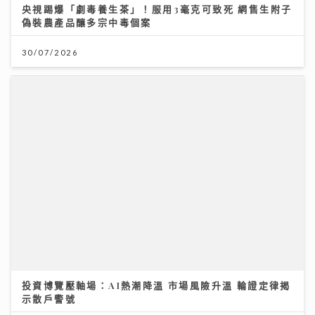
央視踢爆「劇毒養生茶」！服用3毫克可致死 網售生附子
偽裝農產品釀多宗中毒個案
30/07/2026
投資博覽壓軸場：AI熱潮降溫 市場風險升溫 輪證定律揭
示散戶警號
12/07/2026