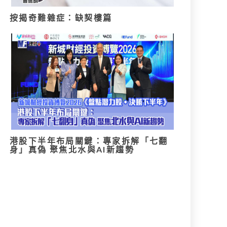
按揭奇難雜症：缺契樓篇
港股下半年布局關鍵：專家拆解「七翻
身」真偽 聚焦北水與AI新趨勢