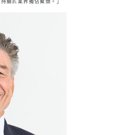
司持續於業界獨佔鰲頭。」