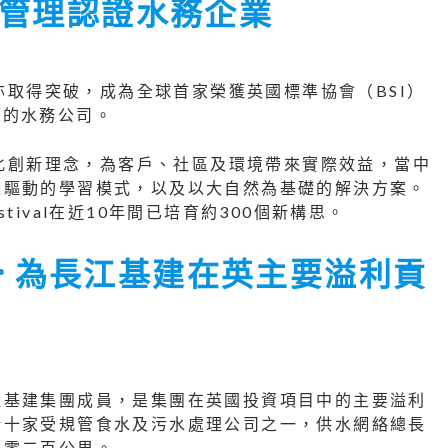
管理認證水務企業
ater亦取得突破，成為全球首家榮獲英國標準協會（BSI）
 認證的水務公司。
r透過轉化創新理念，為客戶、社區及環境帶來實際效益，當中
據驅動的學習模式，以及以大自然為基礎的解決方案。
estival在近10年間已培育約300個新構思。
Water 為長江基建在英主要溢利貢
1年成為長江基建集團成員，是集團在英國投資項目中的主要溢利
斯十家受規管食水及污水處理公司之一，供水網絡總長
萬零二百公里。