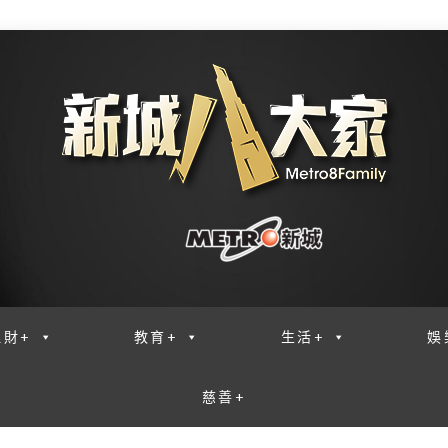
理財+
教育+
生活+
娛
慈善+