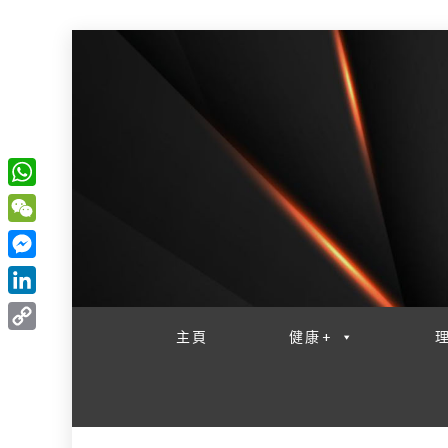
W
一網睇盡 八家大成
h
W
a
e
M
t
C
e
L
s
h
s
i
主頁
健康+
A
C
a
s
n
p
o
t
e
k
p
p
n
e
y
g
d