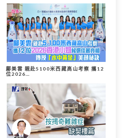
鄺美雲 親赴5100米西藏高山考察 攜12
位2026…