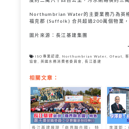
Northumbrian Water的主要業務乃
福克郡 (Suffolk) 合共超過200萬個
圖片來源：長江基建集團
ISO專業認證
,
Northumbrian Water
,
Ofwat
,
協會
,
英國水務消費者委員會
,
長江基建
相關文章：
長江基建展現「商界聯合國」 特
李澤鉅：