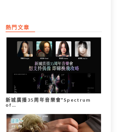
熱門文章
新城廣播35周年音樂會“Spectrum
of…