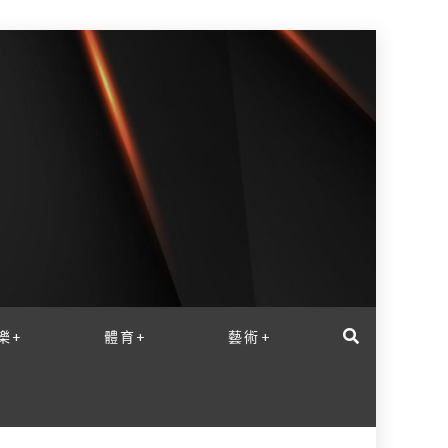
樂+
體育+
藝術+