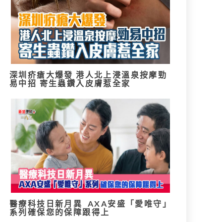
深圳疥瘡大爆發 港人北上浸溫泉按摩勁
易中招 寄生蟲鑽入皮膚惹全家
醫療科技日新月異 AXA安盛「愛唯守」
系列確保您的保障跟得上