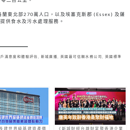
為英格蘭東北部270萬人口，以及埃塞克斯郡 (Essex) 及薩
物業，提供食水及污水處理服務。
客戶滿意度和體驗評估
,
新城廣播
,
英國最可信賴水務公司
,
英國標準
長建世界級基建資產價
《新城財經台雄財宴暨香港企業