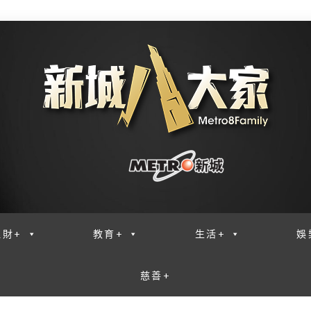
理財+
教育+
生活+
娛
慈善+