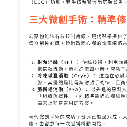
（ECG）功能。若手錶頻繁發出房顫警告
三大微創手術：精準修
若藥物無法有效控制房顫，現代醫學提供
儀器到達心臟，透過改變心臟的電氣線路
射頻消融（RF）：
傳統技術，利用熱
電信號流動。過程約需四小時，成功率
冷凍球囊消融（Cryo）
： 透過在心
胞。其優點是比傳統射頻手術快，且術
脈衝場消融（PFA）
： 最先進的黑科
「組織選擇性」，能精準擊碎心臟細胞
臨床上非常常用的方案。
現代微創手術的成功率普遍已超過八成，
康，由留意每一次脈搏跳動開始。