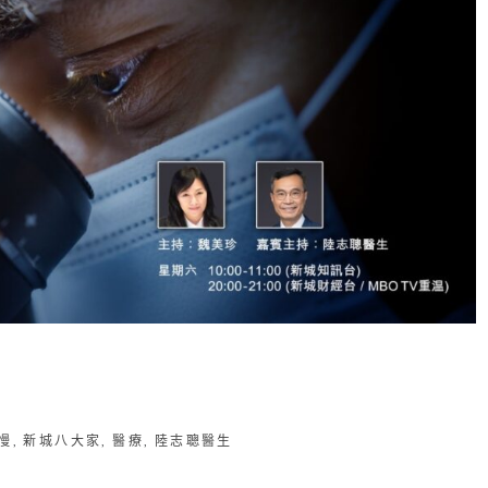
慢
,
新城八大家
,
醫療
,
陸志聰醫生