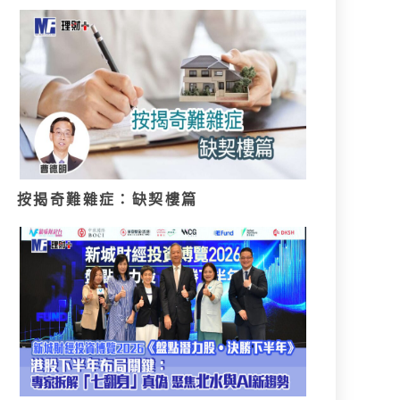
按揭奇難雜症：缺契樓篇