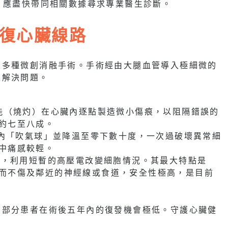
，應盡快帶同相關數據尋求專業醫生診斷。
復心臟線路
了多種微創消融手術。手術經由大腿血管導入極細微的
來解決問題。
能（燒灼）在心臟內逐點製造微小傷痕，以阻隔錯誤的
約七至八成。
臟內「吹氣球」並降溫至零下數十度，一次過破壞異常細
中痛感較輕。
技，利用短暫的高壓電改變細胞情況。其最大特點是
而不傷及鄰近的神經線或食道，安全性極高，是目前
大部分患者在術後五年內的復發機會極低。守護心臟健