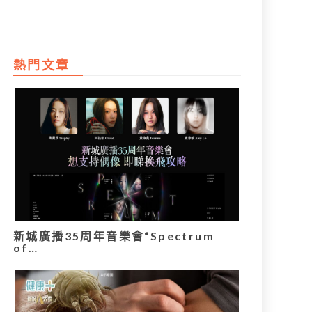
熱門文章
新城廣播35周年音樂會“Spectrum
of…