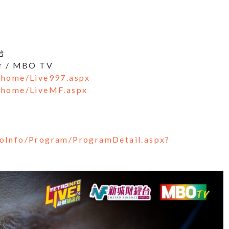
台
 / MBO TV
rhome/Live997.aspx
rhome/LiveMF.aspx
oInfo/Program/ProgramDetail.aspx?