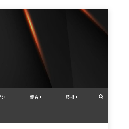
樂+
體育+
藝術+