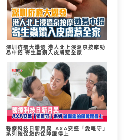
深圳疥瘡大爆發 港人北上浸溫泉按摩勁
易中招 寄生蟲鑽入皮膚惹全家
醫療科技日新月異 AXA安盛「愛唯守」
系列確保您的保障跟得上