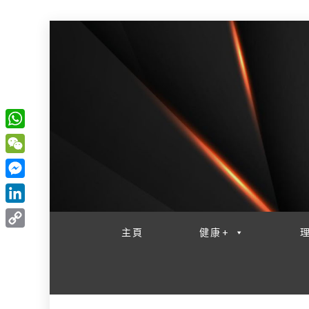
W
一網睇盡 八家大成
h
W
a
e
M
t
C
e
L
s
h
s
i
主頁
健康+
A
C
a
s
n
p
o
t
e
k
p
p
n
e
y
g
d