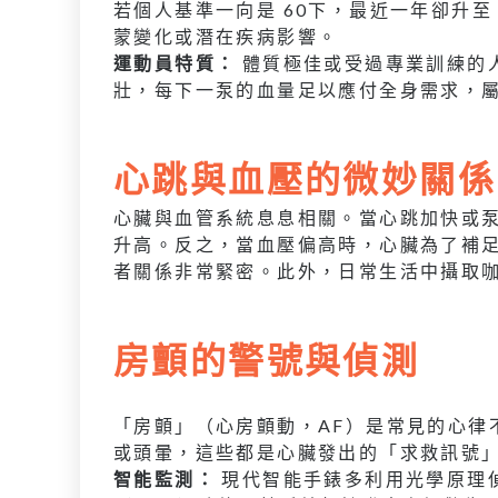
若個人基準一向是 60下，最近一年卻升至
蒙變化或潛在疾病影響。
運動員特質：
體質極佳或受過專業訓練的人
壯，每下一泵的血量足以應付全身需求，
心跳與血壓的微妙關係
心臟與血管系統息息相關。當心跳加快或
升高。反之，當血壓偏高時，心臟為了補
者關係非常緊密。此外，日常生活中攝取
房顫的警號與偵測
「房顫」（心房顫動，AF）是常見的心律
或頭暈，這些都是心臟發出的「求救訊號
智能監測：
現代智能手錶多利用光學原理