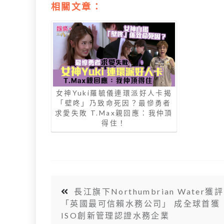
相關文章：
女神Yuki羅毓儀連環派好人卡揭
「壁咚」乃致命死因？最慘勇者
求愛失敗 T.Max親回應：我仲頂
得住！
長江旗下Northumbrian Water獲評
「英國最可信賴水務公司」 成全球首獲
ISO創新管理認證水務企業