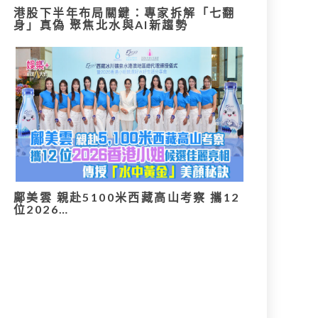
港股下半年布局關鍵：專家拆解「七翻
身」真偽 聚焦北水與AI新趨勢
鄺美雲 親赴5100米西藏高山考察 攜12
位2026…