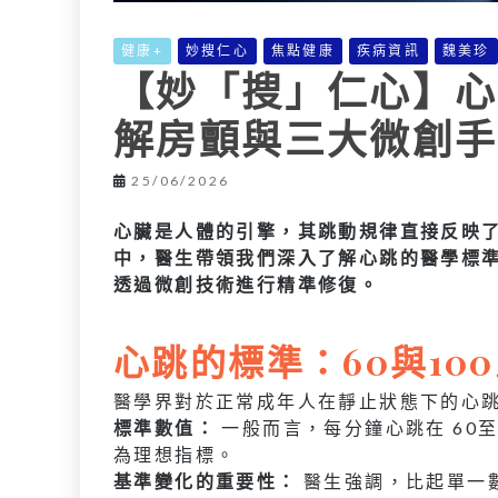
健康+
妙搜仁心
焦點健康
疾病資訊
魏美珍
【妙「搜」仁心】心
解房顫與三大微創手
25/06/2026
心臟是人體的引擎，其跳動規律直接反映
中，醫生帶領我們深入了解心跳的醫學標
透過微創技術進行精準修復。
心跳的標準：60與10
醫學界對於正常成年人在靜止狀態下的心
標準數值：
一般而言，每分鐘心跳在 60至
為理想指標。
基準變化的重要性：
醫生強調，比起單一