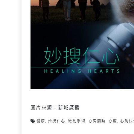
圖片來源：新城廣播
健康
,
妙搜仁心
,
微創手術
,
心房顫動
,
心臟
,
心跳快