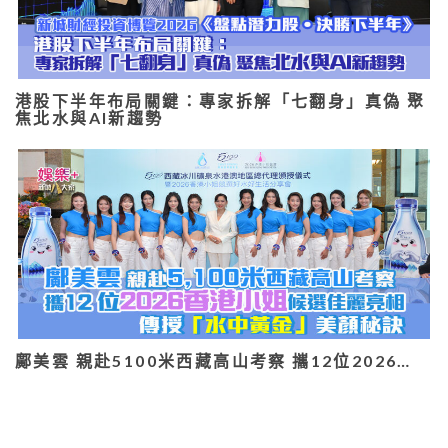
港股下半年布局關鍵：專家拆解「七翻身」真偽 聚
焦北水與AI新趨勢
鄺美雲 親赴5100米西藏高山考察 攜12位2026…