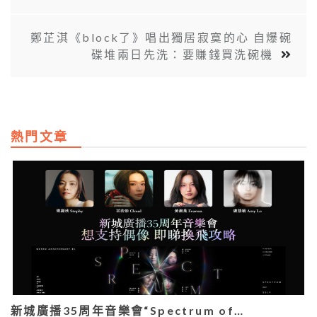
鄭芷淇《block了》唱出獨居寂寞的心 自爆碗
碟堆兩日先洗：要賺錢買洗碗機
熱門文章
新城廣播35周年音樂會“Spectrum of…