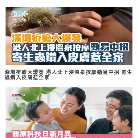
深圳疥瘡大爆發 港人北上浸溫泉按摩勁易中招 寄生
蟲鑽入皮膚惹全家