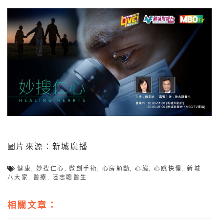
圖片來源：新城廣播
健康
,
妙搜仁心
,
微創手術
,
心房顫動
,
心臟
,
心跳快慢
,
新城
八大家
,
醫療
,
陸志聰醫生
相關文章：