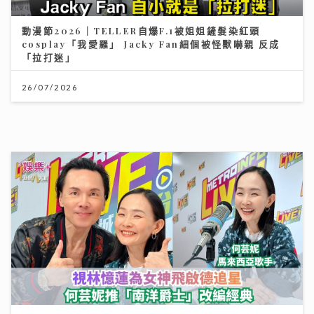
沿途有我｜視林憶蓮為女神飛啟德追星 馬來西亞歌手何
芸妮推「南洋爵士」改編經典
06/08/2026