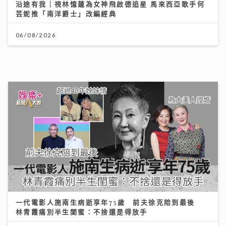
一代電影人施南生病逝享年75歲 前夫徐克陪到最後
林青霞痛別半生閨蜜：不捨還是得放手
14/07/2026
港股下半年布局關鍵：專家拆解「七翻身」真偽 聚焦北