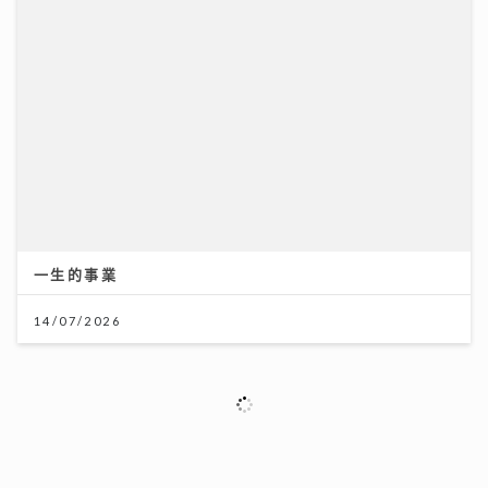
《原來生活好快樂》｜張馳豪大嘆拍劇未獻熒幕初吻 新
歌《樂活道》玩出新鮮感唱功大有進步
04/08/2026