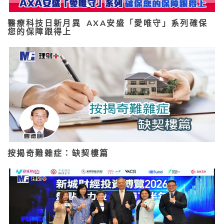
醫療科技日新月異 AXA安盛「愛唯守」系列確保
您的保障跟得上
按揭奇難雜症：缺契樓篇