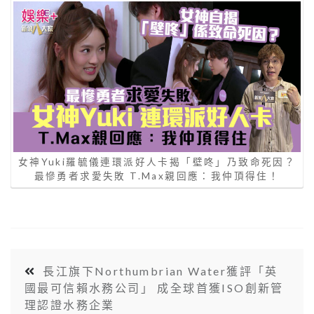
女神Yuki羅毓儀連環派好人卡揭「壁咚」乃致命死因？
最慘勇者求愛失敗 T.Max親回應：我仲頂得住！
長江旗下Northumbrian Water獲評「英
國最可信賴水務公司」 成全球首獲ISO創新管
理認證水務企業