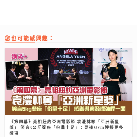
您也可能感興趣：
《第四幕》亮相紐約亞洲電影節 袁澧林奪「亞洲新星
獎」 笑言5公斤獎座「份量十足」：要操Gym迎接更多
獎項