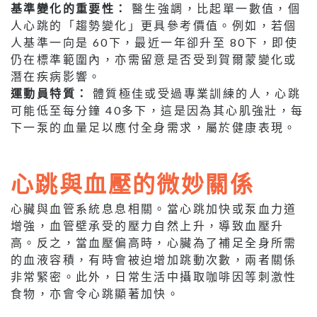
基準變化的重要性：
醫生強調，比起單一數值，個
人心跳的「趨勢變化」更具參考價值。例如，若個
人基準一向是 60下，最近一年卻升至 80下，即使
仍在標準範圍內，亦需留意是否受到賀爾蒙變化或
潛在疾病影響。
運動員特質：
體質極佳或受過專業訓練的人，心跳
可能低至每分鐘 40多下，這是因為其心肌強壯，每
下一泵的血量足以應付全身需求，屬於健康表現。
心跳與血壓的微妙關係
心臟與血管系統息息相關。當心跳加快或泵血力道
增強，血管壁承受的壓力自然上升，導致血壓升
高。反之，當血壓偏高時，心臟為了補足全身所需
的血液容積，有時會被迫增加跳動次數，兩者關係
非常緊密。此外，日常生活中攝取咖啡因等刺激性
食物，亦會令心跳顯著加快。