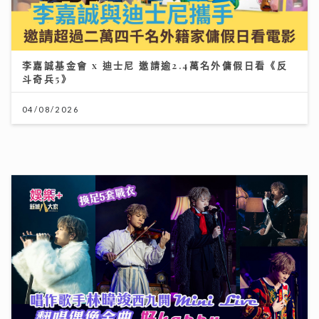
可連天下父母心｜江希文談母女關係 現任男友Herbert
靠「畫畫」冧掂13歲女兒 自爆曾因管教問題「炒大鑊」
03/08/2026
【#豐味旅程】｜尖沙咀iSQUARE南海一號 維港全景的