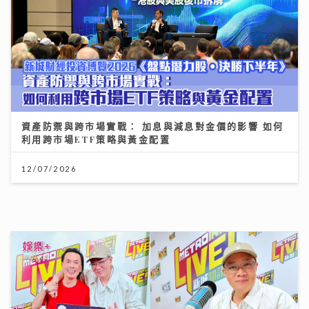
爆黃耀光曾邀重組Raidas 大讚晚安莉莉主音Sinnie及
黃淑蔓
23/07/2026
李嘉誠基金會 x 迪士尼 邀請逾2.4萬名外傭假日看《反
斗奇兵5》
04/08/2026