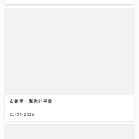
20/07/2026
Rover新歌《初級大人》唱盡遺憾 感謝Tiger演出MV
與肥貓鬥搶鏡
09/07/2026