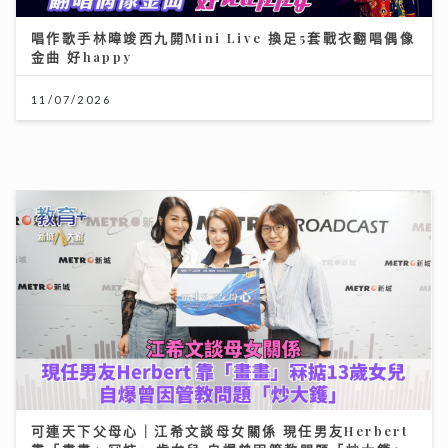
南洋粵菜體驗 金榜醬煮大蝦與茶燻雞的航海日誌
25/07/2026
《灣區聲勢力》｜谷婭溦剖白曾低谷內耗到懷疑人生 新
歌MV搵黃宗澤義氣助陣
16/07/2026