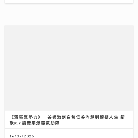
一生的事業
14/07/2026
世界盃決賽｜球迷逼爆黃埔美食坊直擊西班牙奪冠 300
吋巨型大屏幕睇入球勁震撼