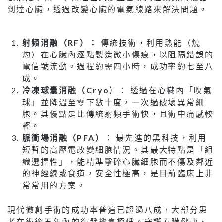
到達心臟，透過改變心臟的電氣線路來解決問題。
射頻消融（RF）：
傳統技術，利用熱能（燒
灼）在心臟內逐點製造微小傷痕，以阻隔錯誤的
電信號流動。過程約需四小時，成功率約七至八
成。
冷凍球囊消融（Cryo）
： 透過在心臟內「吹氣
球」並降溫至零下數十度，一次過破壞異常細
胞。其優點是比傳統射頻手術快，且術中痛感較
輕。
脈衝場消融（PFA）
： 最先進的黑科技，利用
短暫的高壓電改變細胞情況。其最大特點是「組
織選擇性」，能精準擊碎心臟細胞而不傷及鄰近
的神經線或食道，安全性極高，是目前臨床上非
常常用的方案。
現代微創手術的成功率普遍已超過八成，大部分患
者在術後五年內的復發機會極低。守護心臟健康，