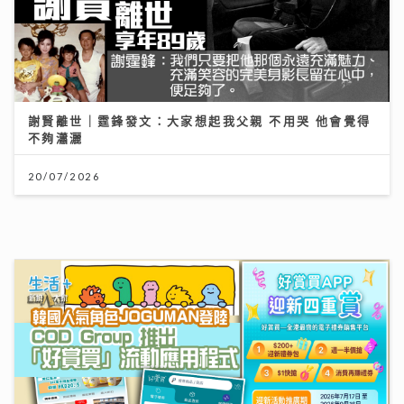
謝賢離世｜霆鋒發文：大家想起我父親 不用哭 他會覺得
不夠瀟灑
20/07/2026
香港創科企業由幕後技術夥伴逐步發展自主平台 COD
Group 推出「好賞買」流動應用程式 韓國人氣角色
「JOGUMAN」驚喜登陸