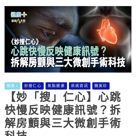
健康+
妙搜仁心
焦點健康
疾病資訊
魏美珍
【妙「搜」仁心】心跳
快慢反映健康訊號？拆
解房顫與三大微創手術