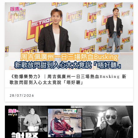
《勁爆樂勢力》｜周吉佩廣州一日三場熱血Busking 新
歌放閃甜到入心太太竟說「唔好聽」
28/07/2026