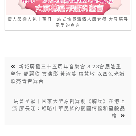
情人節戀人包｜預訂一站式愉景灣情人節套餐 大屏幕展
示愛的宣言
新城廣播三十五周年音樂會 8.23會展隆重
舉行 鄧麗欣 雲浩影 黃淑蔓 盧慧敏 以四色光譜
照亮青春舞台
馬會呈獻｜國家大型原創舞劇《騎兵》在港上
演 廖長江：領略中華民族的愛國情懷和堅毅品
格