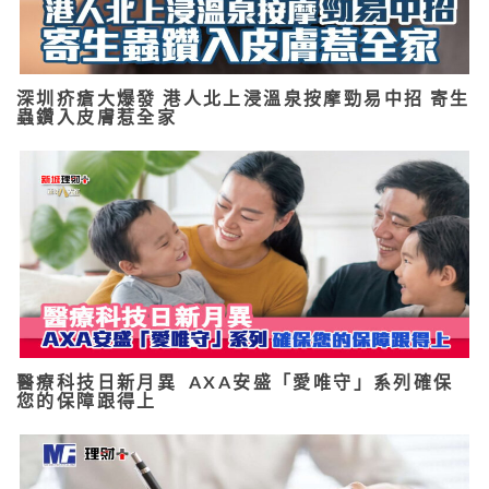
深圳疥瘡大爆發 港人北上浸溫泉按摩勁易中招 寄生
蟲鑽入皮膚惹全家
醫療科技日新月異 AXA安盛「愛唯守」系列確保
您的保障跟得上