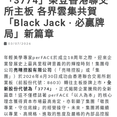
「3774」榮登香港聯交
所主板 各界雲集共賀
「Black Jack ∙ 必贏牌
局」新篇章
03/07/2026
年輕美學專家perFACE於成立18周年之際，迎來企
業發展史上最具里程碑意義的的輝煌時刻！集團母
公司
亮晴控股有限公司
（「亮晴控股」或「集
團」）於2026年6月30日成功由香港聯合交易所創
業板（前股份代號：8603）轉往主板掛牌上市
，全
新股份代號為「3774」
，正式揭開企業騰飛的全新
篇章！這不僅標誌著 perFACE「以人為本」的核心
理念獲得資本市場最高肯定，亦彰顯了集團「敬畏
專業，守住底線」的經營操守。未來，集團將繼續
以專業、高規格、進取的態度及嚴格的內部品控服