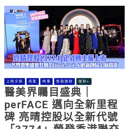
上榜文章
商業
時事
焦點理財
理財+
醫美界矚目盛典｜
perFACE 邁向全新里程
碑 亮晴控股以全新代號