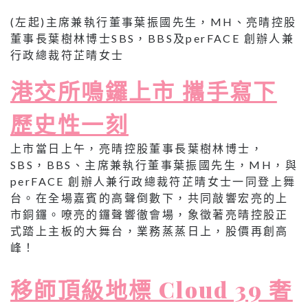
(左起)主席兼執行董事葉振國先生，MH、亮晴控股
董事長葉樹林博士SBS，BBS及perFACE 創辦人兼
行政總裁符芷晴女士
港交所鳴鑼上市 攜手寫下
歷史性一刻
上市當日上午，亮晴控股董事長葉樹林博士，
SBS，BBS、主席兼執行董事葉振國先生，MH，與
perFACE 創辦人兼行政總裁符芷晴女士一同登上舞
台。在全場嘉賓的高聲倒數下，共同敲響宏亮的上
市銅鑼。嘹亮的鑼聲響徹會場，象徵著亮晴控股正
式踏上主板的大舞台，業務蒸蒸日上，股價再創高
峰！
移師頂級地標 Cloud 39 奢