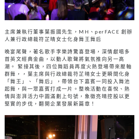
主席兼執行董事葉振國先生，MH、perFACE 創辦
人兼行政總裁符芷晴女士化身舞王舞后
晚宴尾聲，著名歌手李樂詩驚喜登場，深情獻唱多
首英文經典金曲，以動人歌聲將氣氛推向另一高
潮。 緊接其後，四位舞蹈員再度火熱登場帶來壓軸
群舞，，葉主席與行政總裁符芷晴女士更瞬間化身
「舞王」、「舞后」，帶領台下嘉賓一同投入舞池
起舞，與一眾嘉賓打成一片。整晚活動在喜悅、熱
情與澎湃活力中圓滿劃上句號，象徵亮晴控股以更
堅實的步伐，翻開企業發展新篇章！