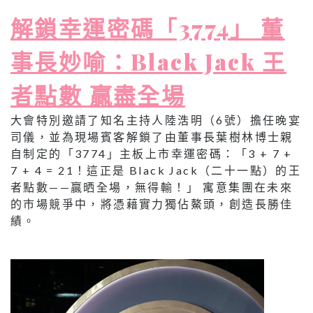
解鎖幸運密碼「3774」 董
事長妙喻：Black Jack 王
者點數 贏盡全場
大會特別邀請了知名主持人陸浩明（6號）擔任晚宴
司儀，並為現場賓客解鎖了由董事長葉樹林博士親
自制定的「3774」主板上市幸運密碼：「3 + 7 +
7 + 4 = 21！這正是 Black Jack（二十一點）的王
者點數——贏晒全場，無得輸！」 寓意集團在未來
的市場競爭中，將憑藉實力獨佔鰲頭，創造長勝佳
績。