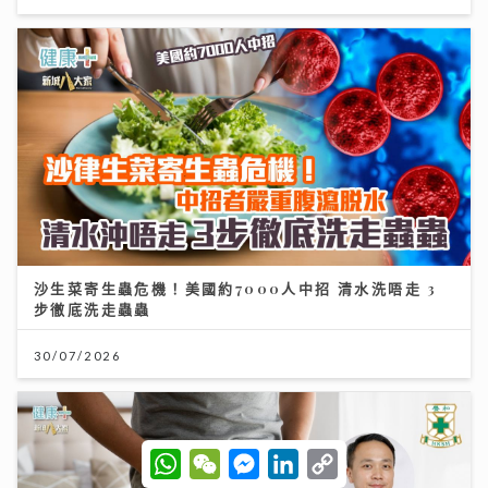
沙生菜寄生蟲危機！美國約7000人中招 清水洗唔走 3
步徹底洗走蟲蟲
30/07/2026
W
W
M
L
C
h
e
e
i
o