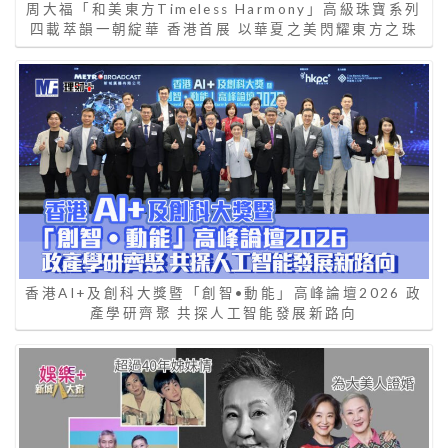
周大福「和美東方Timeless Harmony」高級珠寶系列
四載萃韻一朝綻華 香港首展 以華夏之美閃耀東方之珠
香港AI+及創科大獎暨「創智•動能」高峰論壇2026 政
產學研齊聚 共探人工智能發展新路向