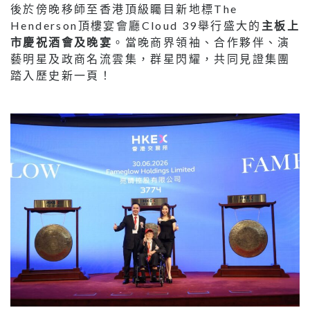
後於傍晚移師至香港頂級矚目新地標The
Henderson頂樓宴會廳Cloud 39舉行盛大的
主板上
市慶祝酒會及晚宴
。當晚商界領袖、合作夥伴、演
藝明星及政商名流雲集，群星閃耀，共同見證集團
踏入歷史新一頁！