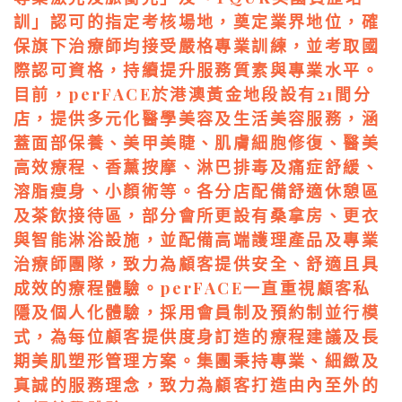
訓」認可的指定考核場地，奠定業界地位，確
保旗下治療師均接受嚴格專業訓練，並考取國
際認可資格，持續提升服務質素與專業水平。
目前，perFACE於港澳黃金地段設有21間分
店，提供多元化醫學美容及生活美容服務，涵
蓋面部保養、美甲美睫、肌膚細胞修復、醫美
高效療程、香薰按摩、淋巴排毒及痛症舒緩、
溶脂瘦身、小顏術等。各分店配備舒適休憩區
及茶飲接待區，部分會所更設有桑拿房、更衣
與智能淋浴設施，並配備高端護理產品及專業
治療師團隊，致力為顧客提供安全、舒適且具
成效的療程體驗。perFACE一直重視顧客私
隱及個人化體驗，採用會員制及預約制並行模
式，為每位顧客提供度身訂造的療程建議及長
期美肌塑形管理方案。集團秉持專業、細緻及
真誠的服務理念，致力為顧客打造由內至外的