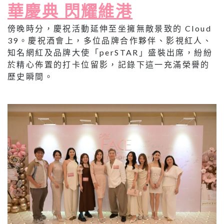
華慶典 閃耀維港
傍晚時分，慶祝活動延伸至坐擁無敵景致的 Cloud
39。慶祝酒會上，多位品牌合作夥伴、影視紅人、
知名網紅及品牌大使「perSTAR」盛裝出席，紛紛
於精心佈置的打卡位留影，記錄下這一充滿榮譽的
歷史瞬間。