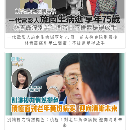
一代電影人施南生病逝享年75歲 前夫徐克陪到最後
林青霞痛別半生閨蜜：不捨還是得放手
別讓視力悄然褪色：積極面對老年黃斑病變 迎向清晰未
來