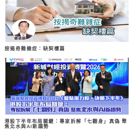
按揭奇難雜症：缺契樓篇
港股下半年布局關鍵：專家拆解「七翻身」真偽 聚
焦北水與AI新趨勢