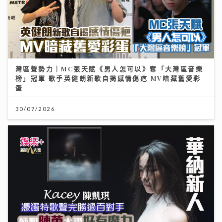
灣區聲勢力｜MC張天賦《男人怎可以》奪「大灣區音樂
榜」冠軍 歌手英健朗新歌自揭感情傷疤 MV暗藏舊愛彩
蛋
30/07/2026