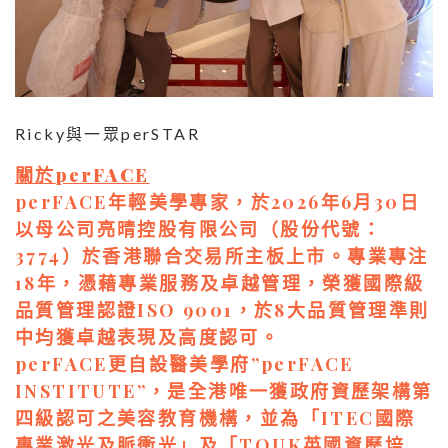
Ricky與一眾perSTAR
關於
perFACE
perFACE年輕美學專家，於2026年6月30日
以母公司亮晴控股有限公司（股份代號：
3774）於香港聯合交易所主板上市。專業專注
18年，憑藉專業服務及卓越管理，榮獲國際級
品質管理認證ISO 9001，於8大品質管理準則
中均獲卓越表現及高度認可。
perFACE更自設醫美學府”perFACE
INSTITUTE”，是全港唯一獲政府資歷架構第
四級認可之美容教育機構，並為「ITEC國際
專業激光及脈衝光」及「TQUK英國資歷培