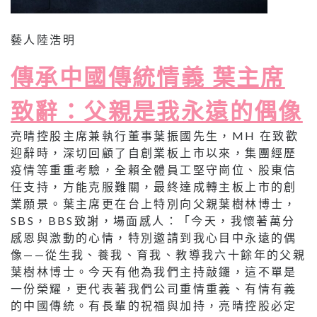
藝人陸浩明
傳承中國傳統情義 葉主席
致辭：父親是我永遠的偶像
亮晴控股主席兼執行董事葉振國先生，MH 在致歡
迎辭時，深切回顧了自創業板上市以來，集團經歷
疫情等重重考驗，全賴全體員工堅守崗位、股東信
任支持，方能克服難關，最終達成轉主板上市的創
業願景。葉主席更在台上特別向父親葉樹林博士，
SBS，BBS致謝，場面感人：「今天，我懷著萬分
感恩與激動的心情，特別邀請到我心目中永遠的偶
像——從生我、養我、育我、教導我六十餘年的父親
葉樹林博士。今天有他為我們主持敲鑼，這不單是
一份榮耀，更代表著我們公司重情重義、有情有義
的中國傳統。有長輩的祝福與加持，亮晴控股必定