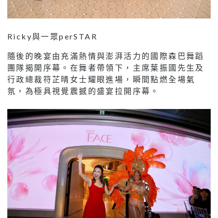
Ricky與一眾perSTAR
隨後的晚宴由充滿熱情與澎湃活力的國際森巴舞蹈
團隊揭開序幕。在舞者帶領下，主席葉振國先生及
行政總裁符芷晴女士耀眼進場，瞬間點燃全場氣
氛，為極具視覺震撼的盛宴拉開序幕。