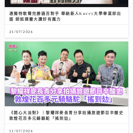
憑獨特歌聲完勝過百對手 華納新人Kacey大學畢業即出
道 師姐陳蕾大讚好有魔力
21/07/2026
《開心大派對》｜黎耀祥麥長青分享拍攝旅遊節目辛酸史
敦煌花百多元騎駱駝「搖到攰」
11/07/2026