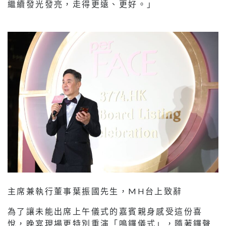
繼續發光發亮，走得更遠、更好。」
主席兼執行董事葉振國先生，MH台上致辭
為了讓未能出席上午儀式的嘉賓親身感受這份喜
悅，晚宴現場更特別重演「鳴鑼儀式」，隨著鑼聲