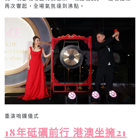
再次響起，全場氣氛達到沸點。
重演嗚鑼儀式
18年砥礪前行 港澳坐擁21