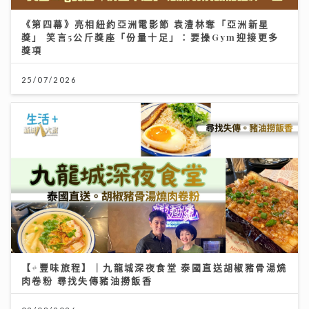
《第四幕》亮相紐約亞洲電影節 袁澧林奪「亞洲新星
獎」 笑言5公斤獎座「份量十足」：要操Gym迎接更多
獎項
25/07/2026
【#豐味旅程】｜九龍城深夜食堂 泰國直送胡椒豬骨湯燒
肉卷粉 尋找失傳豬油撈飯香