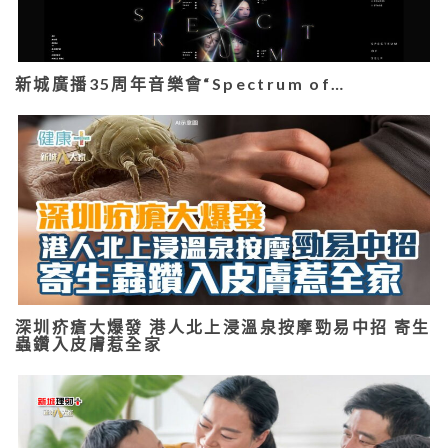
新城廣播35周年音樂會“Spectrum of…
深圳疥瘡大爆發 港人北上浸溫泉按摩勁易中招 寄生
蟲鑽入皮膚惹全家