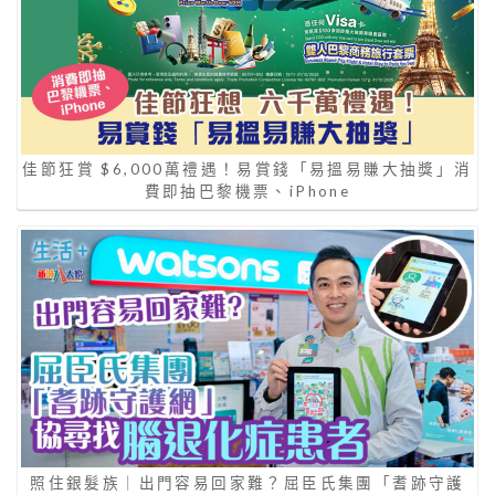
佳節狂賞 $6,000萬禮遇！易賞錢「易搵易賺大抽獎」消
費即抽巴黎機票、iPhone
照住銀髮族｜出門容易回家難？屈臣氏集團「耆跡守護