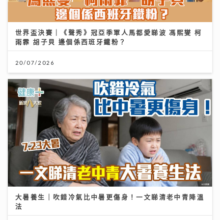
世界盃決賽｜《聲秀》冠亞季軍人馬都愛睇波 馮熙燮 柯
雨霏 胡子貝 邊個係西班牙鐵粉？
20/07/2026
大暑養生｜吹錯冷氣比中暑更傷身！一文睇清老中青降溫
法