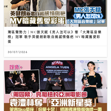
灣區聲勢力｜MC張天賦《男人怎可以》奪「大灣區音樂
榜」冠軍 歌手英健朗新歌自揭感情傷疤 MV暗藏舊愛彩
蛋
30/07/2026