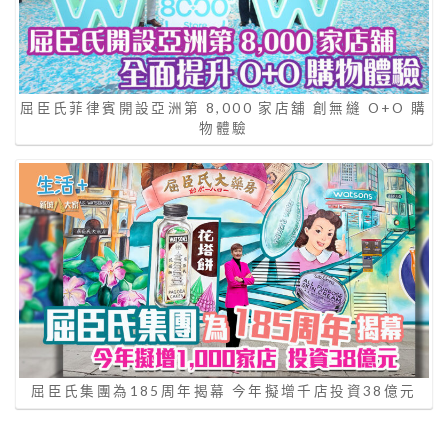
屈臣氏菲律賓開設亞洲第 8,000 家店舖 創無縫 O+O 購
物體驗
屈臣氏集團為185周年揭幕 今年擬增千店投資38億元