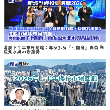
港股下半年布局關鍵：專家拆解「七翻身」真偽 聚
焦北水與AI新趨勢