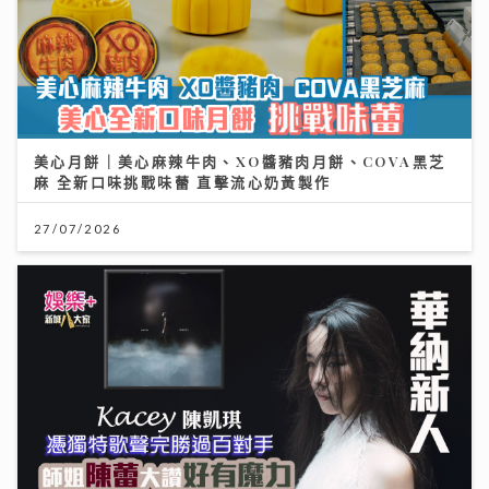
美心月餅｜美心麻辣牛肉、XO醬豬肉月餅、COVA黑芝
麻 全新口味挑戰味蕾 直擊流心奶黃製作
27/07/2026