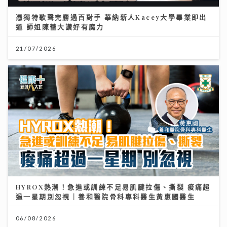
憑獨特歌聲完勝過百對手 華納新人Kacey大學畢業即出
道 師姐陳蕾大讚好有魔力
21/07/2026
HYROX熱潮！急進或訓練不足易肌腱拉傷、撕裂 痠痛超
過一星期別忽視｜養和醫院骨科專科醫生黃惠國醫生
06/08/2026