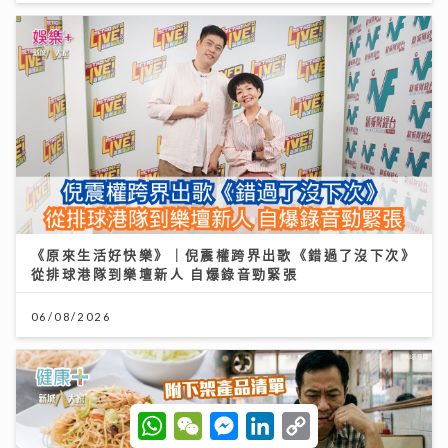
《原來生活好快樂》｜倪震權跨界出歌《錯過了沒下次》
從排球港隊到樂壇新人 自爆錄音勁緊張
06/08/2026
W
W
M
L
C
h
e
e
i
o