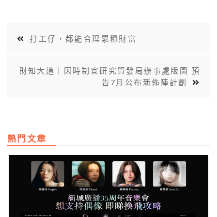
打工仔，都能合理累積財富
財知大道｜因時制宜研究貿發局辦事處版圖 預
告7月公布新佈陣計劃
熱門文章