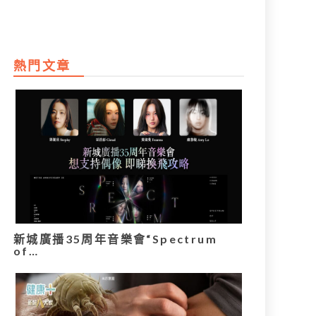
熱門文章
新城廣播35周年音樂會“Spectrum
of…