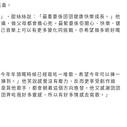
且喜。
光環」，甜絲絲說：「最重要係囝囝健康快樂成長。」他
病痛，做父母都會擔心死。最緊要係佢開心、快樂、健
望自己音樂上可以有更多變化同挑戰，亦希望做多啲好嘅
：「今年年頭嘅時候已經寫咗一堆歌，希望今年可以揀一
都揀到。」他笑說感覺沒有壓力，反而更享受創作過
還是其他歌手，都會朝着這個方向進發。他又感謝囝囝
囝囝畀咗我好多靈感，所以有好多情感去寫歌。」