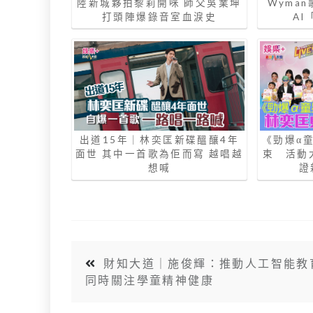
陸新城夥拍黎莉開咪 師父吳業坤
Wyma
打頭陣爆錄音室血淚史
A
出道15年｜林奕匡新碟醞釀4年
《勁爆α童
面世 其中一首歌為佢而寫 越唱越
束 活動
想喊
證
財知大道｜施俊輝：推動人工智能教
同時關注學童精神健康