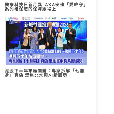
醫療科技日新月異 AXA安盛「愛唯守」
系列確保您的保障跟得上
港股下半年布局關鍵：專家拆解「七翻
身」真偽 聚焦北水與AI新趨勢