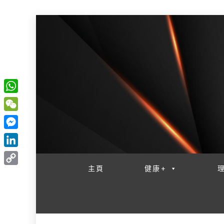
W
一網睇盡 八家大成
h
W
a
e
M
t
C
e
L
s
h
s
i
主頁
健康+
A
C
a
s
n
p
o
t
e
k
p
p
n
e
y
g
d