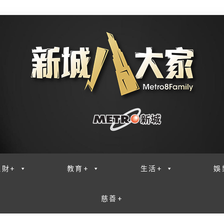
理財+
教育+
生活+
娛
慈善+