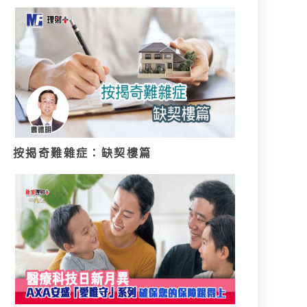
按揭奇難雜症：缺契樓篇