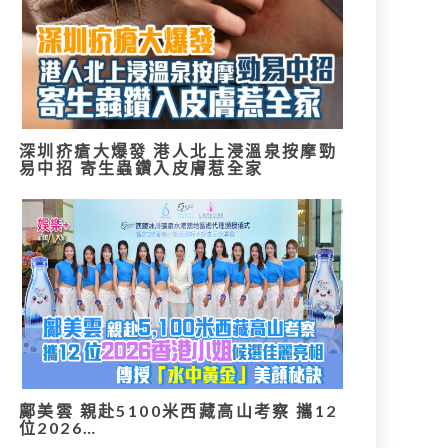
深圳疥瘡大爆發 港人北上浸溫泉按摩勁
易中招 寄生蟲鑽入皮膚惹全家
鄺美雲 親赴5100米西藏高山考察 攜12
位2026…