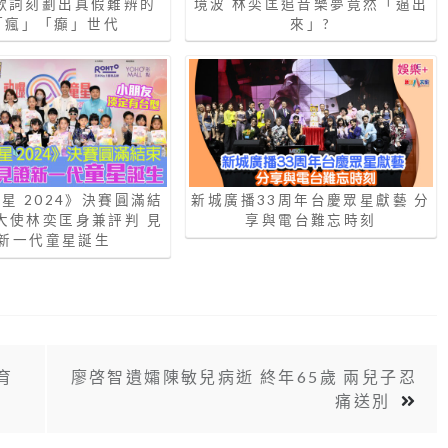
n歌詞刻劃出真假難辨的
境波 林奕匡追音樂夢竟然「逼出
I「瘋」「癲」世代
來」?
星 2024》決賽圓滿結
新城廣播33周年台慶眾星獻藝 分
大使林奕匡身兼評判 見
享與電台難忘時刻
新一代童星誕生
育
廖啓智遺孀陳敏兒病逝 終年65歲 兩兒子忍
痛送別