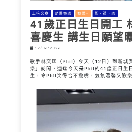
上榜文章
勁爆娛樂
娛樂+
影、視、樂
41歲正日生日開工
喜慶生 講生日願望
12/06/2026
歌手林奕匡（Phil）今天（12日）到新
樂」訪問，適逢今天是Phil的41歲正日
生，令Phil笑得合不攏嘴，氣氛溫馨又歡