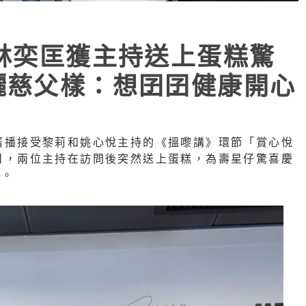
 林奕匡獲主持送上蛋糕驚
曬慈父樣：想囝囝健康開心
城廣播接受黎莉和姚心悅主持的《搵嚟講》環節「賞心悅
生日，兩位主持在訪問後突然送上蛋糕，為壽星仔驚喜慶
樂。