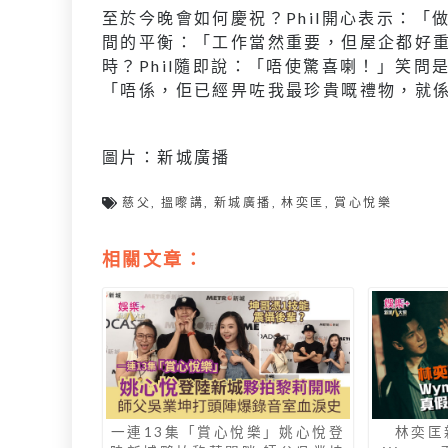
至於今晚會如何慶祝？Phil開心表示：
間的平衡：「工作當然重要，但屋企都好
時？Phil隨即說：「唔使驚喜喇！」笑
「唔係，佢已經畀咗我最珍貴嘅禮物，就
圖片：新城廣播
慈父
,
搵嚟講
,
新城廣播
,
林奕匡
,
賞心悅樂
相關文章：
一連13集「賞心悅樂」姚心悅登
林奕匡