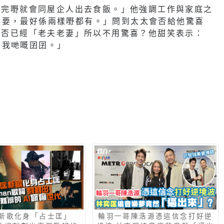
「做完嘢就會同屋企人出去食飯。」他強調工作與家庭之
重要，最好係兩樣嘢都有。」問到太太會否給他驚喜
問是否已經「老夫老妻」所以不用驚喜？他甜笑表示：
係我哋嘅囝囝。」
新歌化身「占士匡」
輪羽一哥陳浩源憑這信念打好逆