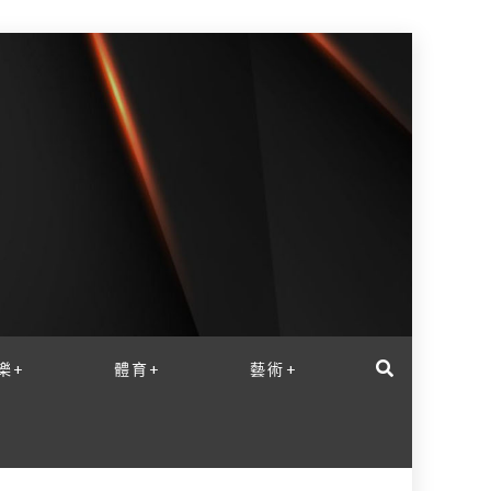
樂+
體育+
藝術+