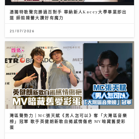
憑獨特歌聲完勝過百對手 華納新人Kacey大學畢業即出
道 師姐陳蕾大讚好有魔力
21/07/2026
灣區聲勢力｜MC張天賦《男人怎可以》奪「大灣區音樂
榜」冠軍 歌手英健朗新歌自揭感情傷疤 MV暗藏舊愛彩
蛋