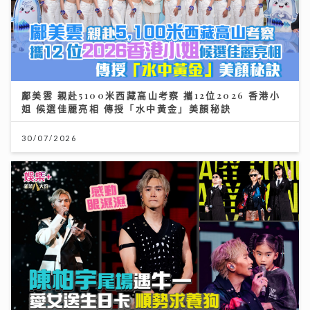
鄺美雲 親赴5100米西藏高山考察 攜12位2026 香港小
姐 候選佳麗亮相 傳授「水中黃金」美顏秘訣
30/07/2026