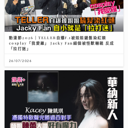
動漫節2026｜TELLER自爆F.1被姐姐鏟髮染紅頭
cosplay「我愛羅」 Jacky Fan細個被怪獸嚇親 反成
「拉打迷」
26/07/2026