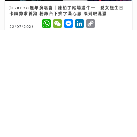
Jason20週年演唱會｜陳柏宇尾場遇牛一 愛女送生日
卡順勢求養狗 粉絲台下排字滿心思 唱到眼濕濕
W
W
M
L
C
h
e
e
i
o
22/07/2026
a
C
s
n
p
t
h
s
k
y
s
a
e
e
L
A
t
n
d
i
p
g
I
n
p
e
n
k
r
AXA安盛「智尊守慧」以保障與支援並行 引領跨境醫
療新標準