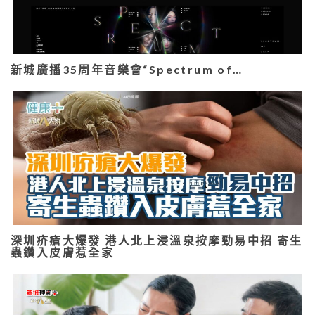
新城廣播35周年音樂會“Spectrum of…
深圳疥瘡大爆發 港人北上浸溫泉按摩勁易中招 寄生
蟲鑽入皮膚惹全家