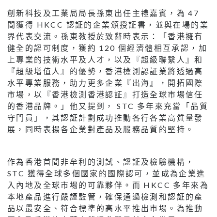
創新科技及工業局局長孫東出任主禮嘉賓，為 47
間獲得 HKCC 認証的企業頒授証書，並與在場的業
界代表交流。孫東教授於致辭時表示：「香港擁有
健全的認可制度，獲約 120 個經濟體相互承認，加
上專業的技術水平及人才，以及『超級聯繫人』和
『超級增值人』的優勢，香港檢測認証業將透過高
水平專業服務，助力更多企業『出海』，開拓國際
市場，以『香港檢測香港認証』打造全球市場信任
的香港品牌。」他又提到， STC 多年來充當「品質
守門員」，其認証計劃成功推動各行各業高質量發
展，同時表揚各企業對產品及服務品質的堅持。
作為香港首間非牟利的測試、認証及檢驗機構，
STC 獲得全球多個國家的國際認可，並成為企業進
入內地及全球市場的可靠夥伴。而 HKCC 多年來為
本地產品進行嚴謹監管，確保通過檢測和認証的產
品以最安全、符合標準的高水平推出市場。為推動