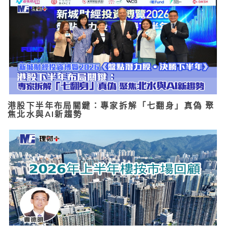
港股下半年布局關鍵：專家拆解「七翻身」真偽 聚
焦北水與AI新趨勢