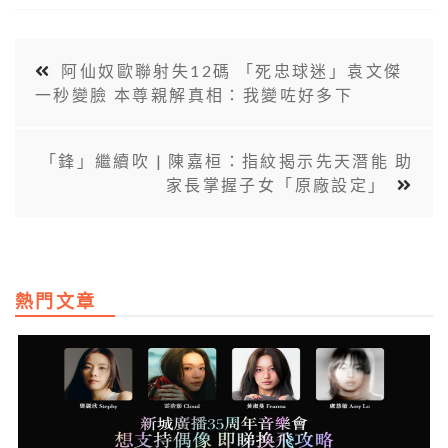
阿仙奴歐聯射失12碼 「死忠球迷」袁文傑
一秒變臉 本尊親解真相：我變咗好多下
「鋒」繼續吹 | 陳嘉桓：指紋揭示先天潛能 助
家長掌握子女「原廠設定」
熱門文章