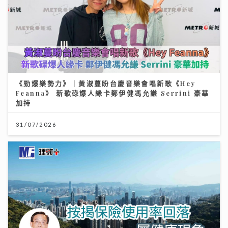
《勁爆樂勢力》｜黃淑蔓盼台慶音樂會唱新歌《Hey
Feanna》 新歌碌爆人緣卡鄭伊健馮允謙 Serrini 豪華
加持
31/07/2026