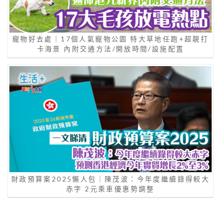
寵物好去處｜17個人氣寵物公園 特大草地任跑+超靚打
卡海景 內附交通方法/開放時間/設施配置
財政預算案2025懶人包｜陳茂波：今年度繼續錄得較大
赤字 2元乘車優惠勢調整