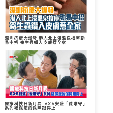
深圳疥瘡大爆發 港人北上浸溫泉按摩勁
易中招 寄生蟲鑽入皮膚惹全家
醫療科技日新月異 AXA安盛「愛唯守」
系列確保您的保障跟得上