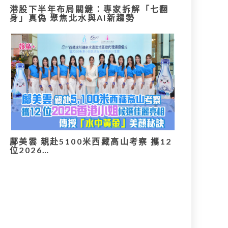
港股下半年布局關鍵：專家拆解「七翻
身」真偽 聚焦北水與AI新趨勢
鄺美雲 親赴5100米西藏高山考察 攜12
位2026…