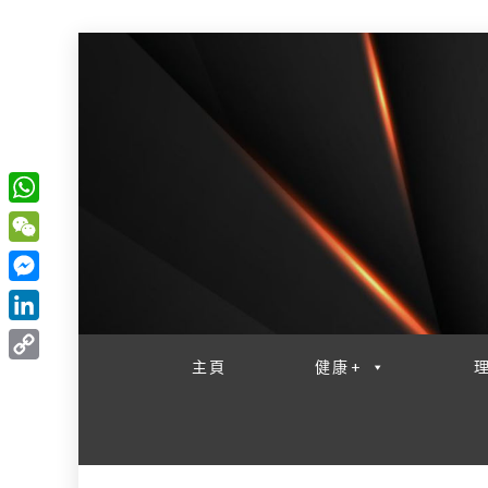
W
一網睇盡 八家大成
h
W
a
e
M
t
C
e
L
s
h
s
i
主頁
健康+
A
C
a
s
n
p
o
t
e
k
p
p
n
e
y
g
d