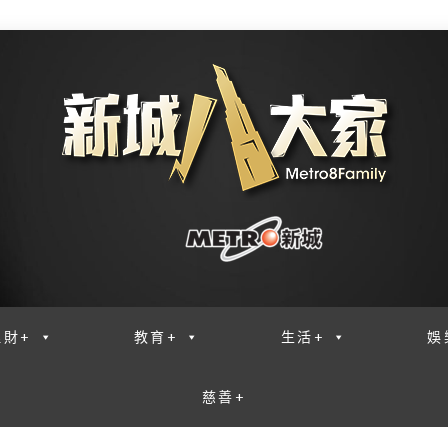
理財+
教育+
生活+
娛
慈善+