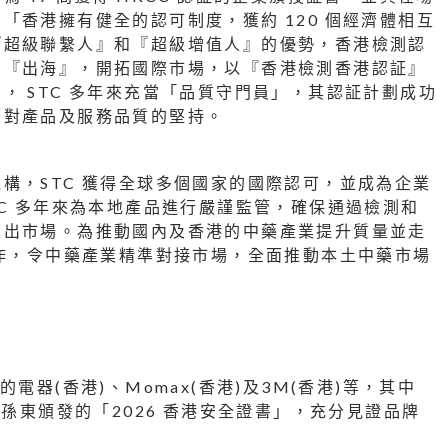
「香港擁有健全的認可制度，獲約 120 個經濟體相互
『超級聯繫人』和『超級增值人』的優勢，香港檢測認
業『出海』，開拓國際市場，以『香港檢測香港認証』
， STC 多年來充當「品質守門員」，其認証計劃成功
業對產品及服務品質的堅持。
構，STC 獲得全球多個國家的國際認可，並成為企業
CC 多年來為本地產品進行嚴謹監管，確保通過檢測和
推出市場。為推動國內及香港的中藥產業提升質量並走
合作，令中藥產業精準對接市場，全面推動本土中藥市場
電器(香港)、Momax(香港)及3M(香港)等，其中
由孫東頒發的「2026 香港安全證書」，充分見證品牌