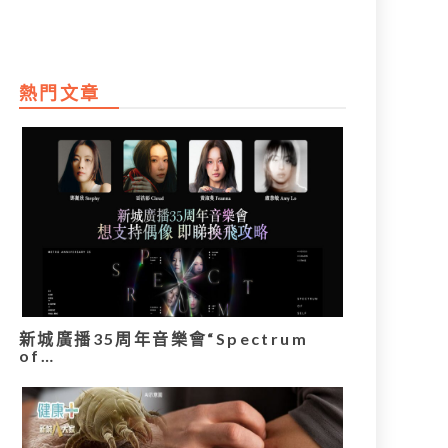
熱門文章
新城廣播35周年音樂會“Spectrum
of…