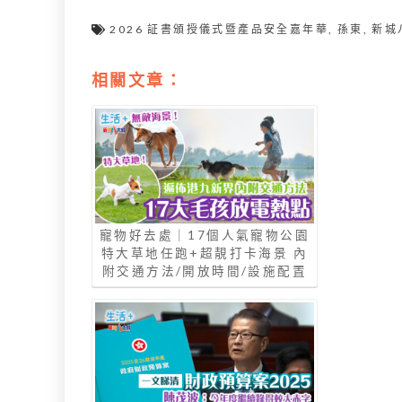
2026 証書頒授儀式暨產品安全嘉年華
,
孫東
,
新城
相關文章：
寵物好去處｜17個人氣寵物公園
特大草地任跑+超靚打卡海景 內
附交通方法/開放時間/設施配置