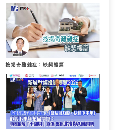
按揭奇難雜症：缺契樓篇