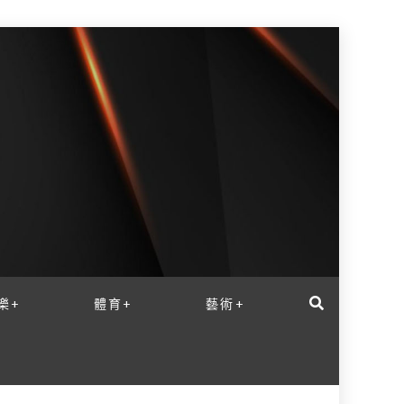
樂+
體育+
藝術+