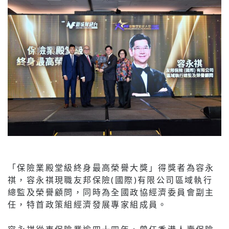
「保險業殿堂級終身最高榮譽大獎」得獎者為容永
祺，容永祺現職友邦保險(國際)有限公司區域執行
總監及榮譽顧問，同時為全國政協經濟委員會副主
任，特首政策組經濟發展專家組成員。