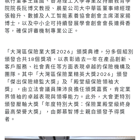
執行董事王建國、香港理工大學專業及持續教育學
院院長阮博文教授、晨星公司大中華區董事總經理
張翰升、數據及人工智能素養協會創會主席湛家揚
博士，以及中小企可持續發展學會創會會長連舜香
等，確保評審機制專業公正。
「大灣區保險業大獎2026」頒獎典禮，分多個組別
頒發合共18個獎項，以表彰過去一年在產品創新、
客戶服務、社會責任等方面表現卓越的保險機構及
團隊。其中「大灣區保險業精英大獎2026」頒發
「傑出保險總監大獎」及「殿堂級保險領袖大
獎」，由立法會議員陳沛良擔任頒獎嘉賓，肯定業
界領袖的卓越表現與領導能力。此外，大會更特別
頒發壓軸大獎「年度特別大獎：保險業殿堂級終身
最高榮譽大獎」，由鄭慕智博士親自頒發予得獎
者。