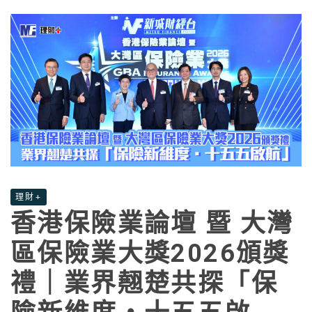
理財+
香港保險業論壇 暨 大灣
區保險業大獎2026頒獎
禮｜業界翹楚共探「保