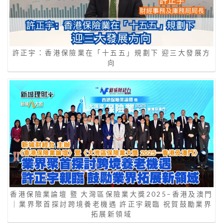
許正宇：香港保險業在「十五五」規劃下 迎三大發展方
向
香港保險業論壇 暨 大灣區保險業大獎2025–香港及澳門
｜業界聚首探討跨境養老機遇 許正宇親臨 祝賀鼓勵業界
拓展新領域