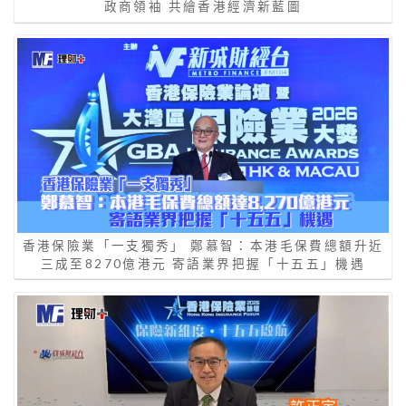
政商領袖 共繪香港經濟新藍圖
香港保險業「一支獨秀」 鄭慕智：本港毛保費總額升近
三成至8270億港元 寄語業界把握「十五五」機遇