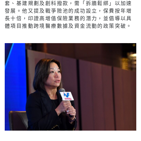
套、基建規劃及創科撥款，需「拆牆鬆綁」以加速
發展。他又提及戰爭險池的成功設立，保費按年增
長十倍，印證高增值保險業務的潛力，並倡導以具
體項目推動跨境醫療數據及資金流動的政策突破。