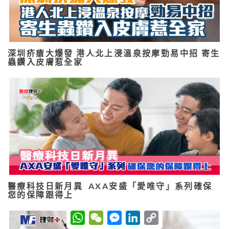
深圳疥瘡大爆發 港人北上浸溫泉按摩勁易中招 寄生
蟲鑽入皮膚惹全家
醫療科技日新月異 AXA安盛「愛唯守」系列確保
您的保障跟得上
W
W
M
L
C
h
e
e
i
o