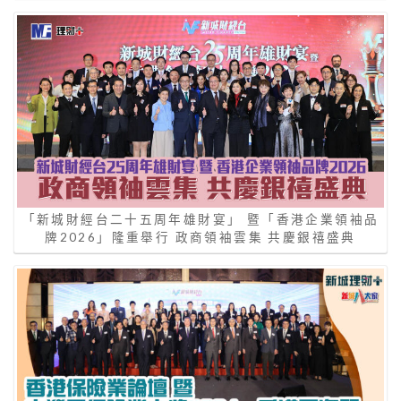
「新城財經台二十五周年雄財宴」 暨「香港企業領袖品
牌2026」隆重舉行 政商領袖雲集 共慶銀禧盛典