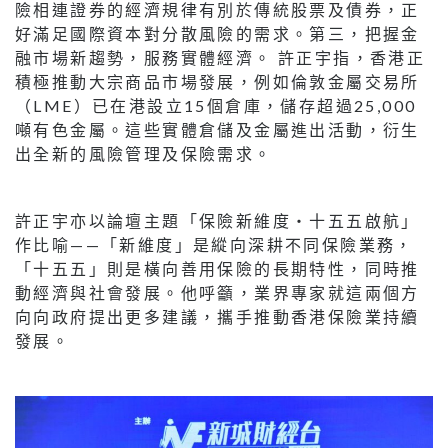
險相連證券的經濟規律有別於傳統股票及債券，正
好滿足國際資本對分散風險的需求。第三，把握金
融市場新趨勢，服務實體經濟。 許正宇指，香港正
積極推動大宗商品市場發展，例如倫敦金屬交易所
（LME）已在港設立15個倉庫，儲存超過25,000
噸有色金屬。這些實體倉儲及金屬進出活動，衍生
出全新的風險管理及保險需求。
許正宇亦以論壇主題「保險新維度・十五五啟航」
作比喻——「新維度」是縱向深耕不同保險業務，
「十五五」則是橫向善用保險的長期特性，同時推
動經濟與社會發展。他呼籲，業界專家就這兩個方
向向政府提出更多建議，攜手推動香港保險業持續
發展。