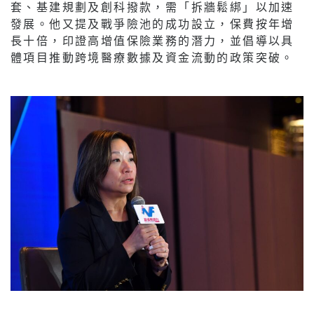
套、基建規劃及創科撥款，需「拆牆鬆綁」以加速
發展。他又提及戰爭險池的成功設立，保費按年增
長十倍，印證高增值保險業務的潛力，並倡導以具
體項目推動跨境醫療數據及資金流動的政策突破。