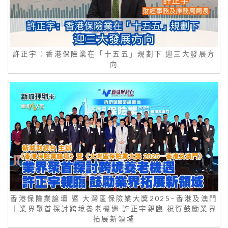
許正宇：香港保險業在「十五五」規劃下 迎三大發展方
向
香港保險業論壇 暨 大灣區保險業大獎2025–香港及澳門
｜業界聚首探討跨境養老機遇 許正宇親臨 祝賀鼓勵業界
拓展新領域