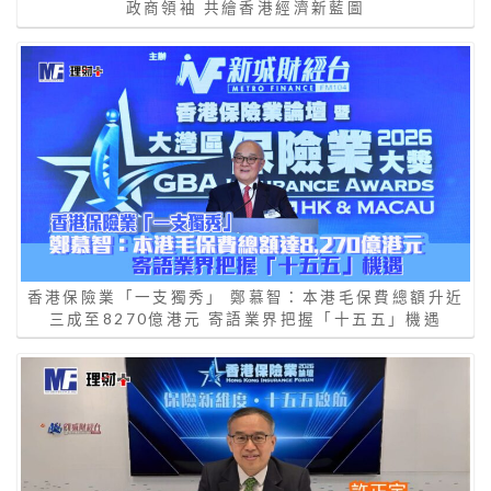
政商領袖 共繪香港經濟新藍圖
香港保險業「一支獨秀」 鄭慕智：本港毛保費總額升近
三成至8270億港元 寄語業界把握「十五五」機遇