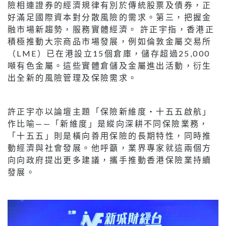
險相連證券的經濟規律有別於傳統股票及債券，正
好滿足國際資本對分散風險的需求。第三，把握金
融市場新趨勢，服務實體經濟。 許正宇指，香港正
積極推動大宗商品市場發展，例如倫敦金屬交易所
（LME）已在港設立15個倉庫，儲存超過25,000
噸有色金屬。這些實體倉儲及金屬進出活動，衍生
出全新的風險管理及保險需求。
許正宇亦以論壇主題「保險新維度・十五五啟航」
作比喻——「新維度」是縱向深耕不同保險業務，
「十五五」則是橫向善用保險的長期特性，同時推
動經濟與社會發展。他呼籲，業界專家就這兩個方
向向政府提出更多建議，攜手推動香港保險業持續
發展。