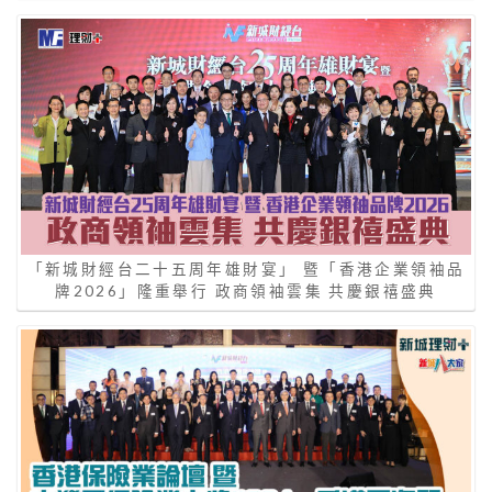
「新城財經台二十五周年雄財宴」 暨「香港企業領袖品
牌2026」隆重舉行 政商領袖雲集 共慶銀禧盛典