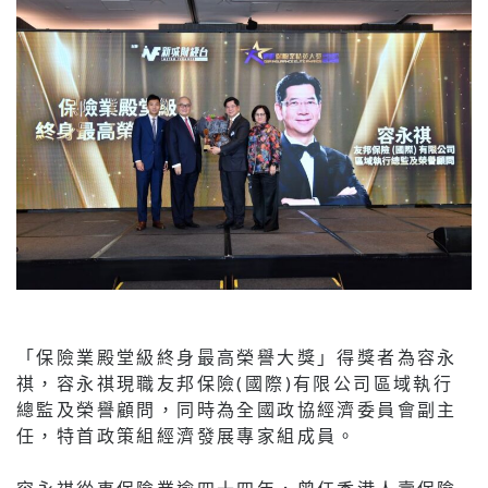
「保險業殿堂級終身最高榮譽大獎」得獎者為容永
祺，容永祺現職友邦保險(國際)有限公司區域執行
總監及榮譽顧問，同時為全國政協經濟委員會副主
任，特首政策組經濟發展專家組成員。