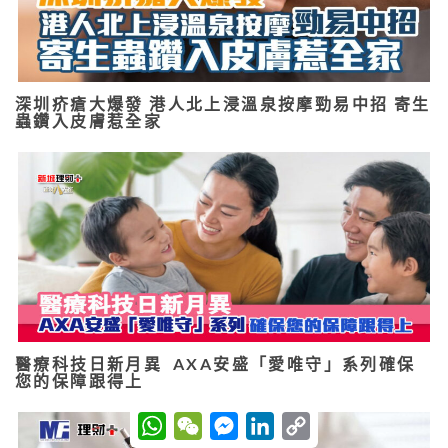
深圳疥瘡大爆發 港人北上浸溫泉按摩勁易中招 寄生
蟲鑽入皮膚惹全家
醫療科技日新月異 AXA安盛「愛唯守」系列確保
您的保障跟得上
W
W
M
L
C
h
e
e
i
o