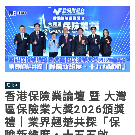
理財+
香港保險業論壇 暨 大灣
區保險業大獎2026頒獎
禮｜業界翹楚共探「保