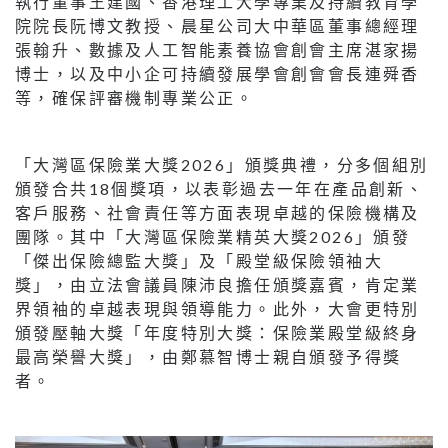
執行董事王建國、香港理工大學專業及持續教育學
院院長阮博文教授、晨星公司大中華區董事總經理
張翰升、數據及人工智能素養協會創會主席湛家揚
博士，以及中小企可持續發展學會創會會長連舜香
等，確保評審機制專業公正。
「大灣區保險業大獎2026」頒獎典禮，分多個組別
頒發合共18個獎項，以表彰過去一年在產品創新、
客戶服務、社會責任等方面表現卓越的保險機構及
團隊。其中「大灣區保險業精英大獎2026」頒發
「傑出保險總監大獎」及「殿堂級保險領袖大
獎」，由立法會議員陳沛良擔任頒獎嘉賓，肯定業
界領袖的卓越表現與領導能力。此外，大會更特別
頒發壓軸大獎「年度特別大獎：保險業殿堂級終身
最高榮譽大獎」，由鄭慕智博士親自頒發予得獎
者。