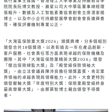
執行董事王建國、香港理工大學專業及持續教育學
院院長阮博文教授、晨星公司大中華區董事總經理
張翰升、數據及人工智能素養協會創會主席湛家揚
博士，以及中小企可持續發展學會創會會長連舜香
等，確保評審機制專業公正。
「大灣區保險業大獎2026」頒獎典禮，分多個組別
頒發合共18個獎項，以表彰過去一年在產品創新、
客戶服務、社會責任等方面表現卓越的保險機構及
團隊。其中「大灣區保險業精英大獎2026」頒發
「傑出保險總監大獎」及「殿堂級保險領袖大
獎」，由立法會議員陳沛良擔任頒獎嘉賓，肯定業
界領袖的卓越表現與領導能力。此外，大會更特別
頒發壓軸大獎「年度特別大獎：保險業殿堂級終身
最高榮譽大獎」，由鄭慕智博士親自頒發予得獎
者。