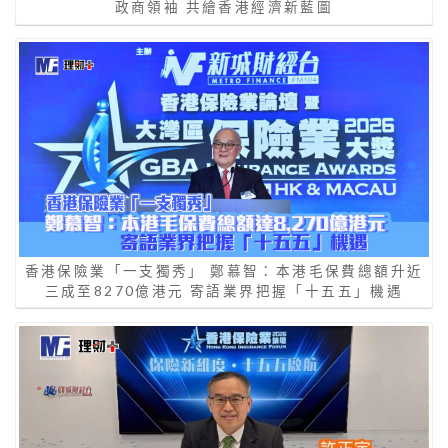
政商領袖 共繪香港經濟新藍圖
香港保險業「一支獨秀」 鄭慕智：本港毛保費總額升近
三成至8270億港元 寄語業界把握「十五五」機遇