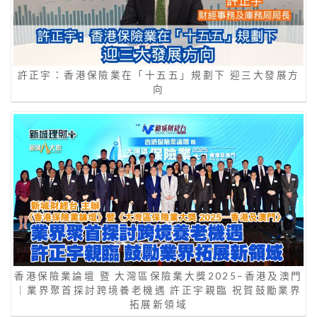
許正宇：香港保險業在「十五五」規劃下 迎三大發展方
向
香港保險業論壇 暨 大灣區保險業大獎2025–香港及澳門
｜業界聚首探討跨境養老機遇 許正宇親臨 祝賀鼓勵業界
拓展新領域