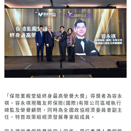
「保險業殿堂級終身最高榮譽大獎」得獎者為容永
祺，容永祺現職友邦保險(國際)有限公司區域執行
總監及榮譽顧問，同時為全國政協經濟委員會副主
任，特首政策組經濟發展專家組成員。