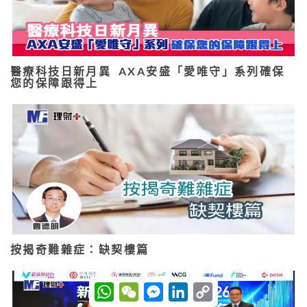
醫療科技日新月異 AXA安盛「愛唯守」系列確保
您的保障跟得上
按揭奇難雜症：缺契樓篇
W
W
M
L
C
h
e
e
i
o