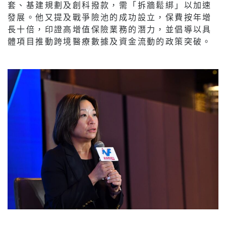
套、基建規劃及創科撥款，需「拆牆鬆綁」以加速
發展。他又提及戰爭險池的成功設立，保費按年增
長十倍，印證高增值保險業務的潛力，並倡導以具
體項目推動跨境醫療數據及資金流動的政策突破。