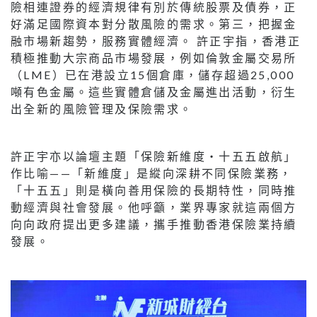
險相連證券的經濟規律有別於傳統股票及債券，正
好滿足國際資本對分散風險的需求。第三，把握金
融市場新趨勢，服務實體經濟。 許正宇指，香港正
積極推動大宗商品市場發展，例如倫敦金屬交易所
（LME）已在港設立15個倉庫，儲存超過25,000
噸有色金屬。這些實體倉儲及金屬進出活動，衍生
出全新的風險管理及保險需求。
許正宇亦以論壇主題「保險新維度・十五五啟航」
作比喻——「新維度」是縱向深耕不同保險業務，
「十五五」則是橫向善用保險的長期特性，同時推
動經濟與社會發展。他呼籲，業界專家就這兩個方
向向政府提出更多建議，攜手推動香港保險業持續
發展。