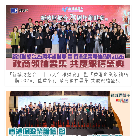
「新城財經台二十五周年雄財宴」 暨「香港企業領袖品
牌2026」隆重舉行 政商領袖雲集 共慶銀禧盛典