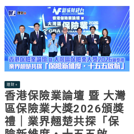
理財+
香港保險業論壇 暨 大灣
區保險業大獎2026頒獎
禮｜業界翹楚共探「保