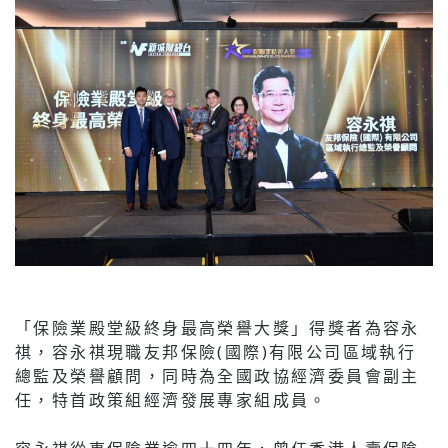
「保險業殿堂級終身最高榮譽大獎」得獎者為容永
祺，容永祺現職友邦保險(國際)有限公司區域執行
總監及榮譽顧問，同時為全國政協經濟委員會副主
任，特首政策組經濟發展專家組成員。