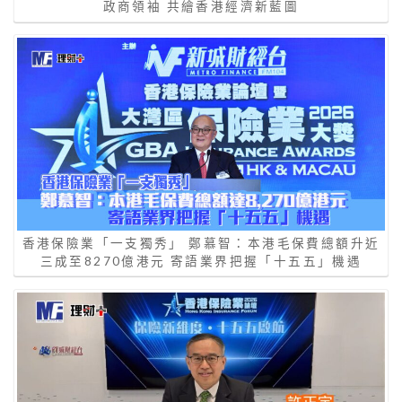
政商領袖 共繪香港經濟新藍圖
香港保險業「一支獨秀」 鄭慕智：本港毛保費總額升近
三成至8270億港元 寄語業界把握「十五五」機遇