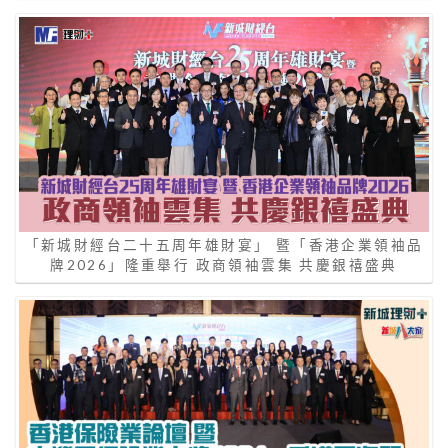
「新城財經台二十五周年雄財宴」 暨「香港企業領袖品
牌2026」隆重舉行 政商領袖雲集 共慶銀禧盛典