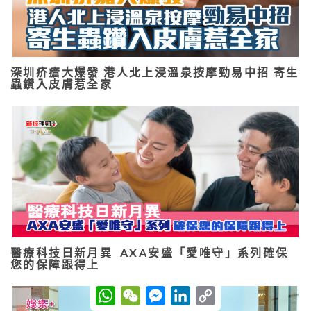
深圳疥瘡大爆發 港人北上浸溫泉按摩勁易中招 寄生
蟲鑽入皮膚惹全家
醫療科技日新月異 AXA安盛「愛唯守」系列確保
您的保障跟得上
W
W
M
L
C
h
e
e
i
o