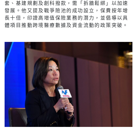
套、基建規劃及創科撥款，需「拆牆鬆綁」以加速
發展。他又提及戰爭險池的成功設立，保費按年增
長十倍，印證高增值保險業務的潛力，並倡導以具
體項目推動跨境醫療數據及資金流動的政策突破。