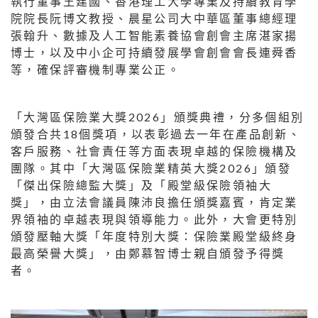
執行董事王建國、香港理工大學專業及持續教育學
院院長阮博文教授、晨星公司大中華區董事總經理
張翰升、數據及人工智能素養協會創會主席湛家揚
博士，以及中小企可持續發展學會創會會長連舜香
等，確保評審機制專業公正。
「大灣區保險業大獎2026」頒獎典禮，分多個組別
頒發合共18個獎項，以表彰過去一年在產品創新、
客戶服務、社會責任等方面表現卓越的保險機構及
團隊。其中「大灣區保險業精英大獎2026」頒發
「傑出保險總監大獎」及「殿堂級保險領袖大
獎」，由立法會議員陳沛良擔任頒獎嘉賓，肯定業
界領袖的卓越表現與領導能力。此外，大會更特別
頒發壓軸大獎「年度特別大獎：保險業殿堂級終身
最高榮譽大獎」，由鄭慕智博士親自頒發予得獎
者。