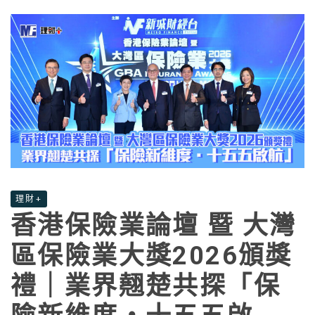
理財+
香港保險業論壇 暨 大灣
區保險業大獎2026頒獎
禮｜業界翹楚共探「保