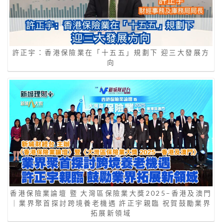
許正宇：香港保險業在「十五五」規劃下 迎三大發展方
向
香港保險業論壇 暨 大灣區保險業大獎2025–香港及澳門
｜業界聚首探討跨境養老機遇 許正宇親臨 祝賀鼓勵業界
拓展新領域