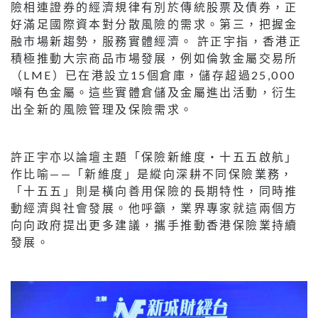
險相連證券的經濟規律有別於傳統股票及債券，正
好滿足國際資本對分散風險的需求。第三，把握金
融市場新趨勢，服務實體經濟。 許正宇指，香港正
積極推動大宗商品市場發展，例如倫敦金屬交易所
（LME）已在港設立15個倉庫，儲存超過25,000
噸有色金屬。這些實體倉儲及金屬進出活動，衍生
出全新的風險管理及保險需求。
許正宇亦以論壇主題「保險新維度・十五五啟航」
作比喻——「新維度」是縱向深耕不同保險業務，
「十五五」則是橫向善用保險的長期特性，同時推
動經濟與社會發展。他呼籲，業界專家就這兩個方
向向政府提出更多建議，攜手推動香港保險業持續
發展。