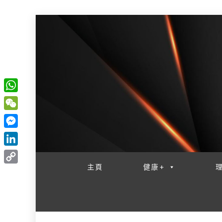
W
一網睇盡 八家大成
h
W
a
e
M
t
C
e
L
s
h
s
i
主頁
健康+
A
C
a
s
n
p
o
t
e
k
p
p
n
e
y
g
d