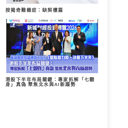
按揭奇難雜症：缺契樓篇
港股下半年布局關鍵：專家拆解「七翻
身」真偽 聚焦北水與AI新趨勢