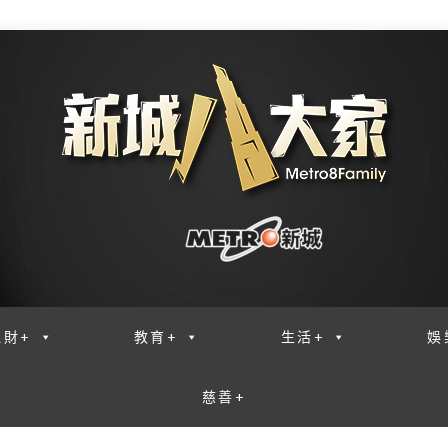
理財+
教育+
生活+
娛
慈善+