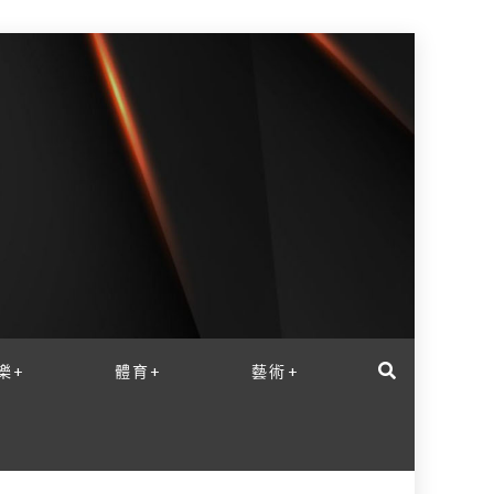
樂+
體育+
藝術+