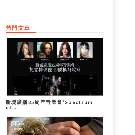
熱門文章
新城廣播35周年音樂會“Spectrum
of…