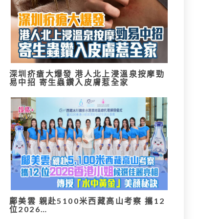
深圳疥瘡大爆發 港人北上浸溫泉按摩勁
易中招 寄生蟲鑽入皮膚惹全家
鄺美雲 親赴5100米西藏高山考察 攜12
位2026…