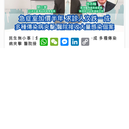
民生無小事｜急症室加價半年求診人次跌一成 多種傳染
W
W
M
L
C
病夾擊 醫院接收大量感染個案
h
e
e
i
o
a
C
s
n
p
t
h
s
k
y
26/07/2026
s
a
e
e
L
A
t
n
d
i
p
g
I
n
p
e
n
k
r