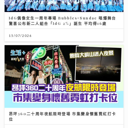
IdG偶像女生一周年專場 Bubbles+Sundae 唱爆舞台
驚喜公布新二人組合「IdG 2%」誕生 平均得16歲
15/07/2026
昂坪360二十周年夜航限時登場 市集變身懷舊霓虹打卡
位