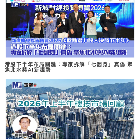
港股下半年布局關鍵：專家拆解「七翻身」真偽 聚
焦北水與AI新趨勢