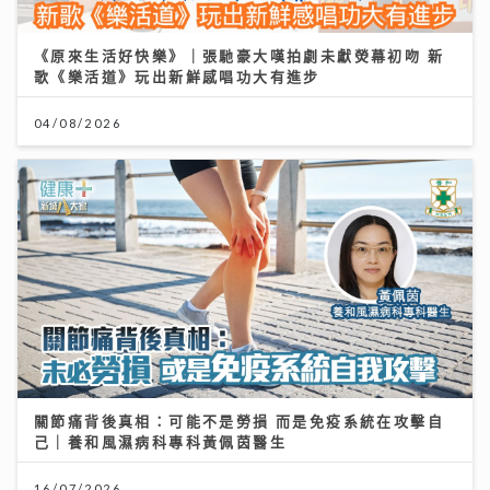
《原來生活好快樂》｜張馳豪大嘆拍劇未獻熒幕初吻 新
歌《樂活道》玩出新鮮感唱功大有進步
04/08/2026
關節痛背後真相：可能不是勞損 而是免疫系統在攻擊自
己｜養和風濕病科專科黃佩茵醫生
16/07/2026