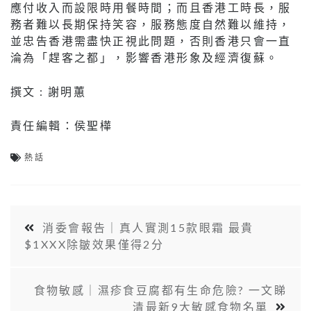
應付收入而設限時用餐時間；而且香港工時長，服
務者難以長期保持笑容，服務態度自然難以維持，
並忠告香港需盡快正視此問題，否則香港只會一直
淪為「趕客之都」，影響香港形象及經濟復蘇。
撰文 : 謝明蕙
責任編輯：侯聖樺
熱話
消委會報告｜真人實測15款眼霜 最貴
$1XXX除皺效果僅得2分
食物敏感｜濕疹食豆腐都有生命危險? 一文睇
清最新9大敏感食物名單