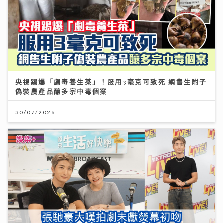
央視踢爆「劇毒養生茶」！服用3毫克可致死 網售生附子
偽裝農產品釀多宗中毒個案
30/07/2026