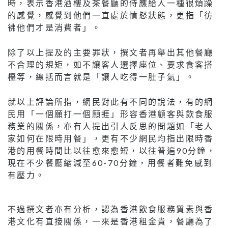
時，表示香港酒樓及茶餐廳的侍應給人一種很煩躁
的感覺，感覺到他們一直處於憤怒狀態，更指「彷
彿他們才是消費者」。
除了以上提及的主要罪狀，撰文者再舉出其他餐廳
不合理的規矩，如不讓客人選擇座位、要求食客搭
檯等，總括而言就是「讓人吃得一肚子氣」。
就以上評論所指，網民對此有不同的說法，有的網
民用「一個願打一個願捱」形容香港顧客與飲食服
務業的關係，亦有人提出引人反思的問題如「老人
家如何在限時用餐」，更有不少網民均指出限時香
港的用餐時間比以往愈來愈短，以往普遍90分鐘，
現在不少餐廳縮減至60-70分鐘，用餐者難免感到
有壓力。
不過撰文者亦有分析，認為香港飲食服務質素與香
港文化有直接關係，一來是香港租金貴，餐廳為了