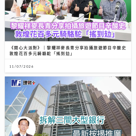
《開心大派對》｜黎耀祥麥長青分享拍攝旅遊節目辛酸史
敦煌花百多元騎駱駝「搖到攰」
11/07/2026