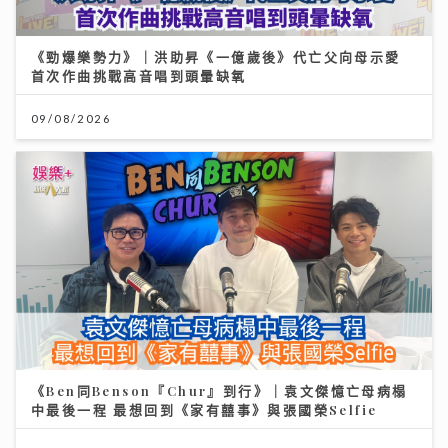
《勁爆樂勢力》｜洪助昇《一億歲後》代亡父向母示愛
首次作曲挑戰高音唱到頭暈缺氧
09/08/2026
《Ben同Benson『Chur』到行》｜袁文傑憶亡母病榻
中最後一程 最想回到《家有囍事》與張國榮Selfie