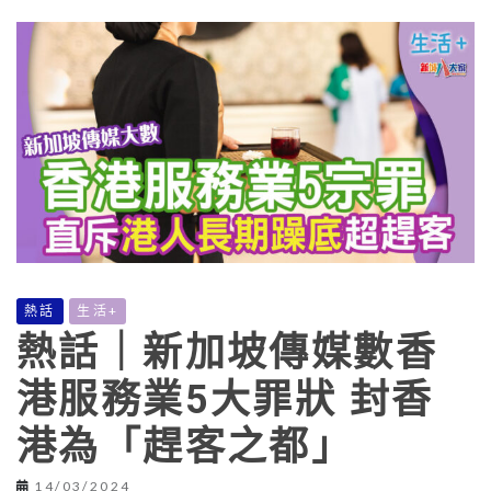
熱話
生活+
熱話｜新加坡傳媒數香
港服務業5大罪狀 封香
港為「趕客之都」
14/03/2024