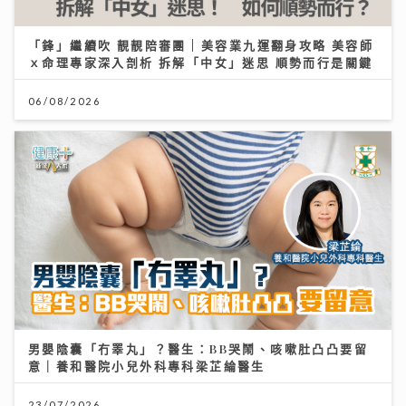
「鋒」繼續吹 靚靚陪審團 | 美容業九運翻身攻略 美容師
ｘ命理專家深入剖析 拆解「中女」迷思 順勢而行是關鍵
06/08/2026
男嬰陰囊「冇睪丸」？醫生：BB哭鬧、咳嗽肚凸凸要留
意｜養和醫院小兒外科專科梁芷綸醫生
23/07/2026