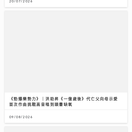
《勁爆樂勢力》｜洪助昇《一億歲後》代亡父向母示愛
首次作曲挑戰高音唱到頭暈缺氧
09/08/2026