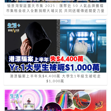
愉景灣聖誕露天市集 2025｜匯聚近 50 人氣品牌攤檔
市集租金收入全數捐贈大埔災民 共同送暖傳遞關愛力量
港漂騙案上半年失$4,400萬 大學生1年級生被呃走
$1,000萬