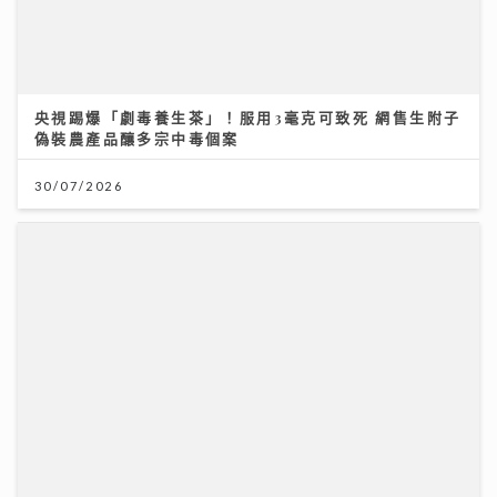
央視踢爆「劇毒養生茶」！服用3毫克可致死 網售生附子
偽裝農產品釀多宗中毒個案
30/07/2026
一代電影人施南生病逝享年75歲 前夫徐克陪到最後