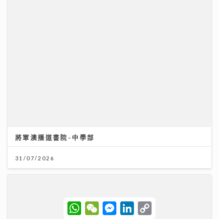
將軍澳播道書院-中學部
31/07/2026
W
W
M
L
C
h
e
e
i
o