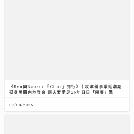
《Ben同Benson『Chur』到行》｜袁潔儀事業低潮期
孤身勇闖內地登台 兩夫妻愛足26年日日「啜啜」聲
09/08/2026