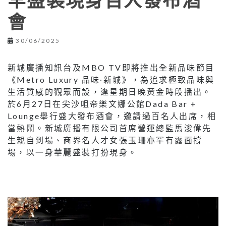
罕盛裝現身百人發布酒
會
30/06/2025
新城廣播知訊台及MBO TV即將推出全新品味節目
《Metro Luxury 品味∙新城》，為追求極致品味與
生活質感的觀眾而設，逢星期日晚黃金時段播出。
於6月27日在尖沙咀帝樂文娜公館Dada Bar +
Lounge舉行盛大發布酒會，邀請過百名人出席，相
當熱鬧。新城廣播有限公司首席營運總監馬浚偉先
生親自到場、商界名人才女張玉珊亦罕有露面撐
場，以一身華麗盛裝打扮現身。