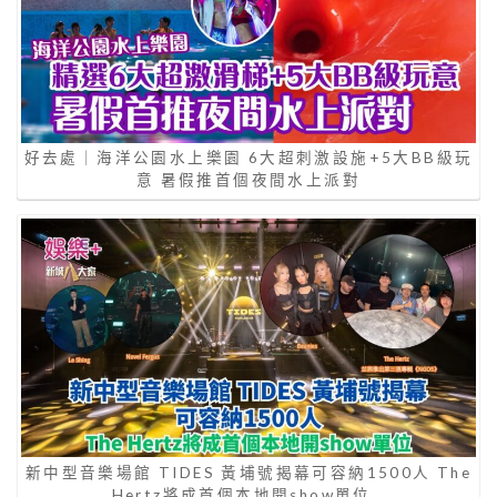
好去處｜海洋公園水上樂園 6大超刺激設施+5大BB級玩
意 暑假推首個夜間水上派對
新中型音樂場館 TIDES 黃埔號揭幕可容納1500人 The
Hertz將成首個本地開show單位…