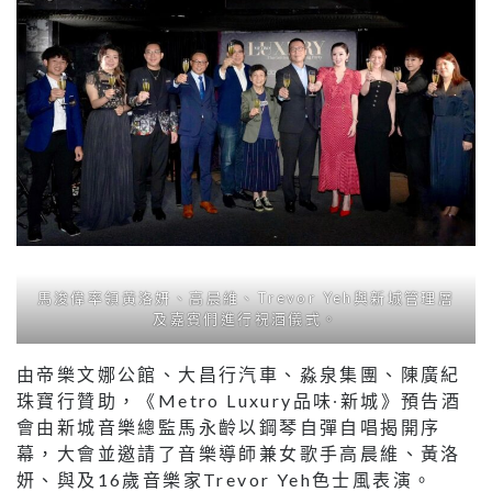
馬浚偉率領黃洛妍、高晨維、Trevor Yeh與新城管理層
及嘉賓們進行祝酒儀式。
由帝樂文娜公館、大昌行汽車、淼泉集團、陳廣紀
珠寶行贊助，《Metro Luxury品味∙新城》預告酒
會由新城音樂總監馬永齡以鋼琴自彈自唱揭開序
幕，大會並邀請了音樂導師兼女歌手高晨維、黃洛
妍、與及16歲音樂家Trevor Yeh色士風表演。