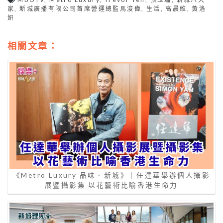
家
,
新城廣播有限公司首席營運總監馬浚偉
,
生活
,
高晨維
,
黃洛
妍
相關文章：
《Metro Luxury 品味．新城》｜任達華舉辦個人攝影
展暨攝影集 以花藝術比喻香港生命力