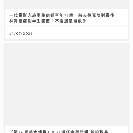
林青霞痛別半生閨蜜：不捨還是得放手
14/07/2026
「第36屆美食博覽」8.13灣仔會展開鑼 首設甜品
Gelato主題＋寵物食品專區
06/08/2026