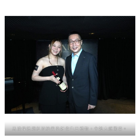
馬浚偉送贈紅酒給黃洛妍作生日禮物，令她大感驚喜。