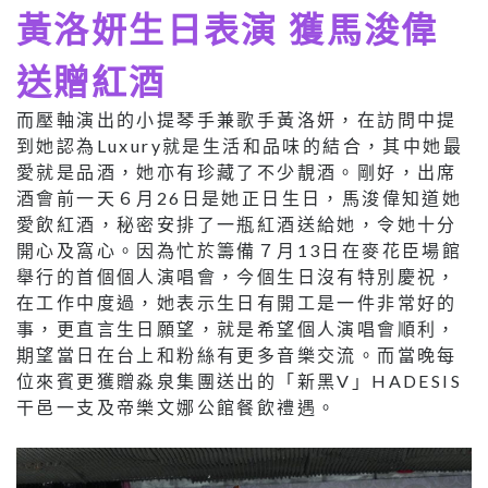
黃洛妍生日表演 獲馬浚偉
送贈紅酒
而壓軸演出的小提琴手兼歌手黃洛妍，在訪問中提
到她認為Luxury就是生活和品味的結合，其中她最
愛就是品酒，她亦有珍藏了不少靚酒。剛好，出席
酒會前一天６月26日是她正日生日，馬浚偉知道她
愛飲紅酒，秘密安排了一瓶紅酒送給她，令她十分
開心及窩心。因為忙於籌備７月13日在麥花臣場館
舉行的首個個人演唱會，今個生日沒有特別慶祝，
在工作中度過，她表示生日有開工是一件非常好的
事，更直言生日願望，就是希望個人演唱會順利，
期望當日在台上和粉絲有更多音樂交流。而當晚每
位來賓更獲贈淼泉集團送出的「新黑V」HADESIS
干邑一支及帝樂文娜公館餐飲禮遇。