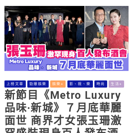
上榜文章
勁爆娛樂
娛樂+
影、視、樂
時尚
生活+
新節目《Metro Luxury
品味∙新城》７月底華麗
面世 商界才女張玉珊激