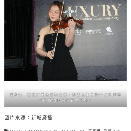
酒會前一日正是黃洛妍的生日，她直言生日願望是即將舉
行的首個個人演唱會順利。
圖片來源：新城廣播
MBOTV
,
Metro Luxury
,
Trevor Yeh
,
張玉珊
,
新城八大