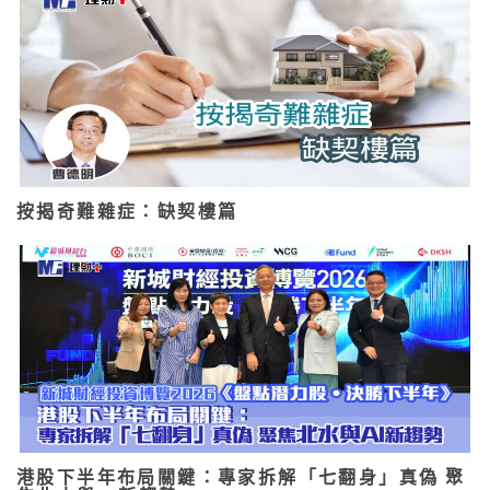
按揭奇難雜症：缺契樓篇
港股下半年布局關鍵：專家拆解「七翻身」真偽 聚