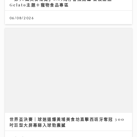
世界盃決賽｜球迷逼爆黃埔美食坊直擊西班牙奪冠 300
吋巨型大屏幕睇入球勁震撼
20/07/2026