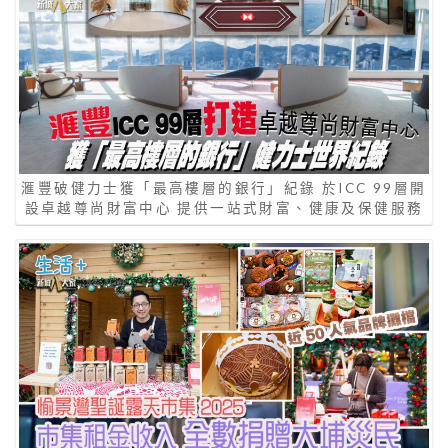
滙豐破健力士獲「最高樓層的銀行」紀錄 於ICC 99層開
設卓越尊尚財富中心 提供一站式財富、健康及保健服務