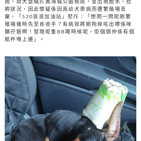
雨，幼犬瑟縮於奧海城公園櫈底，並出現脫水、肚
痾狀況，因此懷疑係因爲幼犬患病而遭繁殖場丟
棄，「520浪浪加油站」怒斥：「想問一問呢啲繁
殖場幾時先至肯收手？有病就將啲狗掉咗出嚟係咪
黐孖筋啊！發現呢隻BB嘅時候呢，佢個頭仲係有個
紙杯喺上邊」。