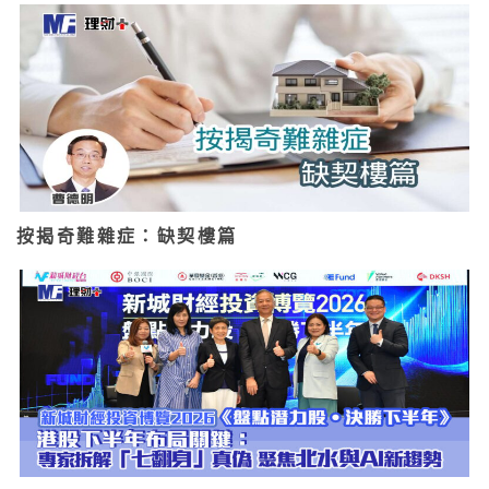
按揭奇難雜症：缺契樓篇