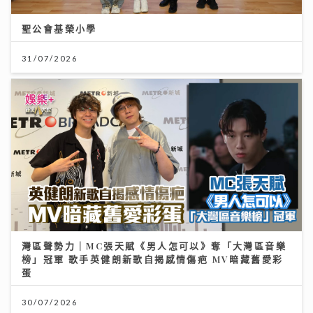
聖公會基榮小學
31/07/2026
灣區聲勢力｜MC張天賦《男人怎可以》奪「大灣區音樂
榜」冠軍 歌手英健朗新歌自揭感情傷疤 MV暗藏舊愛彩
蛋
30/07/2026