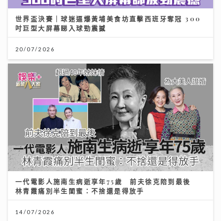
世界盃決賽｜球迷逼爆黃埔美食坊直擊西班牙奪冠 300
吋巨型大屏幕睇入球勁震撼
20/07/2026
一代電影人施南生病逝享年75歲 前夫徐克陪到最後
林青霞痛別半生閨蜜：不捨還是得放手
14/07/2026