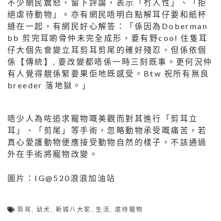
不少網民震怒，留下評論，表示「冇人性」、「拒
絕虐待動物」。亦有網民唔明白點解耳仔要和紙杯
縫在一起，有網民好心解答：「係因為Doberman
bb 剪完耳啲骨仲未完全成形，要有野cool 住隻耳
仔大個先會變立耳剪耳剪尾的確好殘忍，但係依個
係【傳統】, 要改變都唔係一時三刻既事。更何況仲
有人覺得靚係緊要果佢地既感受。Btw 祝所有無良
breeder 落地獄。」
唔少人為咗追求寵物嘅美觀而對其進行「剪耳立
耳」、「剪尾」等手術，忽略動物承受嘅痛苦，若
真心愛護動物便應接受動物自然的樣子，不該通過
外在手術將寵物改變。
圖片：IG@520浪浪加油站
剪耳
,
幼犬
,
新城八大家
,
生活
,
虐待寵物