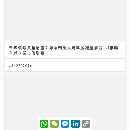
聚焦環球資產配置：專家剖析大灣區房地產潛力 AI推動
全球企業市值增長
12/07/2026
W
W
M
L
C
h
e
e
i
o