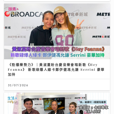
《勁爆樂勢力》｜黃淑蔓盼台慶音樂會唱新歌《Hey
Feanna》 新歌碌爆人緣卡鄭伊健馮允謙 Serrini 豪華
加持
31/07/2026