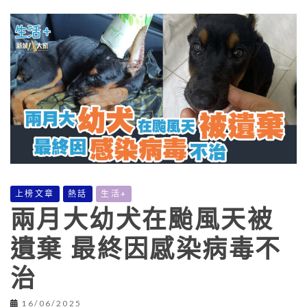
上榜文章
熱話
生活+
兩月大幼犬在颱風天被
遺棄 最終因感染病毒不
治
16/06/2025