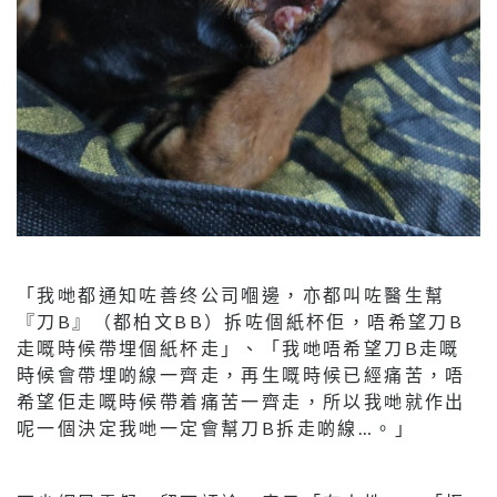
「我哋都通知咗善终公司嗰邊，亦都叫咗醫生幫
『刀B』（都柏文BB）拆咗個紙杯佢，唔希望刀B
走嘅時候帶埋個紙杯走」、「我哋唔希望刀B走嘅
時候會帶埋啲線一齊走，再生嘅時候已經痛苦，唔
希望佢走嘅時候帶着痛苦一齊走，所以我哋就作出
呢一個決定我哋一定會幫刀B拆走啲線…。」