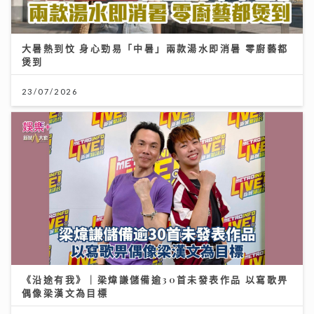
大暑熱到忟 身心勁易「中暑」兩款湯水即消暑 零廚藝都
煲到
23/07/2026
《沿途有我》｜梁煒謙儲備逾30首未發表作品 以寫歌畀
偶像梁漢文為目標