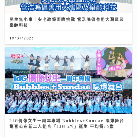
民生無小事｜安老政策面臨挑戰 管浩鳴倡善用大灣區及
樂齡科技
19/07/2026
IdG偶像女生一周年專場 Bubbles+Sundae 唱爆舞台
驚喜公布新二人組合「IdG 2%」誕生 平均得16歲