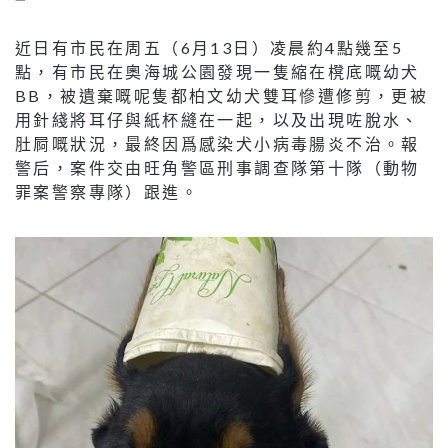
近日有市民在周五（6月13日）凌晨約4點幾至5
點，有市民在奧海城公園發現一隻縮在櫈底嘅幼犬
BB，被遺棄嘅呢隻都柏文幼犬雙耳慘遭修剪，更被
用針綫將耳仔與紙杯縫在一起，以及出現咗脫水、
肚屙嘅狀況，最終因爲感染犬小病毒腸炎不治。報
警后，案件交由旺角警區刑事調查隊第十隊（動物
罪案警察專隊）跟進。