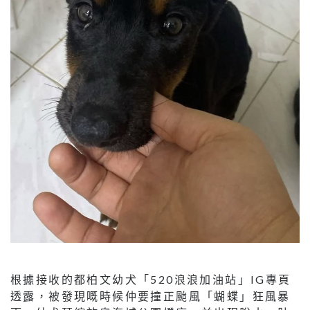
根據接收的都柏文幼犬「520浪浪加油站」IG專頁
透露，被發現嘅時候仲要撞正颱風「蝴蝶」狂風暴