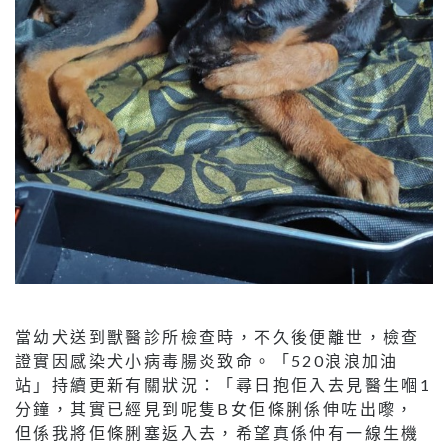
當幼犬送到獸醫診所檢查時，不久後便離世，檢查
證實因感染犬小病毒腸炎致命。「520浪浪加油
站」持續更新有關狀況：「尋日抱佢入去見醫生嗰1
分鐘，其實已經見到呢隻B女佢條脷係伸咗出嚟，
但係我將佢條脷塞返入去，希望真係仲有一線生機