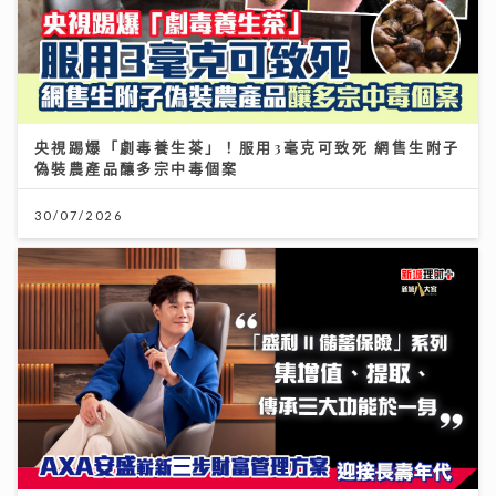
央視踢爆「劇毒養生茶」！服用3毫克可致死 網售生附子
偽裝農產品釀多宗中毒個案
30/07/2026