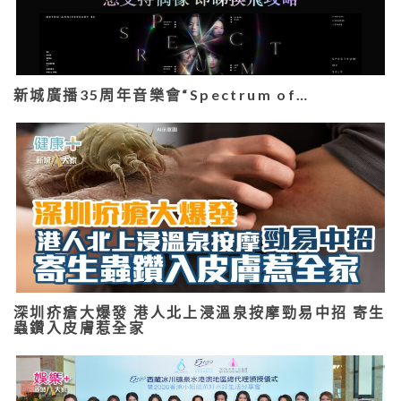
新城廣播35周年音樂會“Spectrum of…
深圳疥瘡大爆發 港人北上浸溫泉按摩勁易中招 寄生
蟲鑽入皮膚惹全家