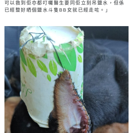
可以救到佢亦都叮囑醫生要同佢立刻吊鹽水，但係
已經整好晒個鹽水斗隻BB女就已經走咗。」