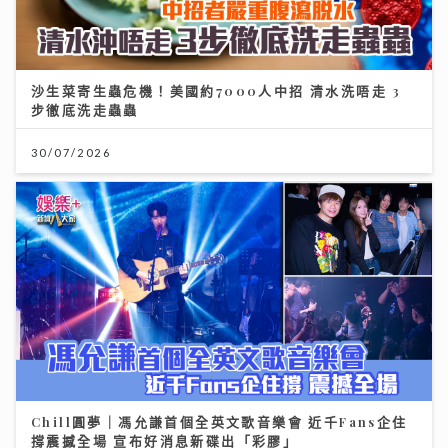
沙生菜寄生蟲危機！美國約7000人中招 清水洗唔走 3
步徹底洗走蟲蟲
30/07/2026
Chill圓夢｜馮允謙首個全英文歌音樂會 近千Fans企住
撐震撼全場 宣布好消息新碟出「彩膠」