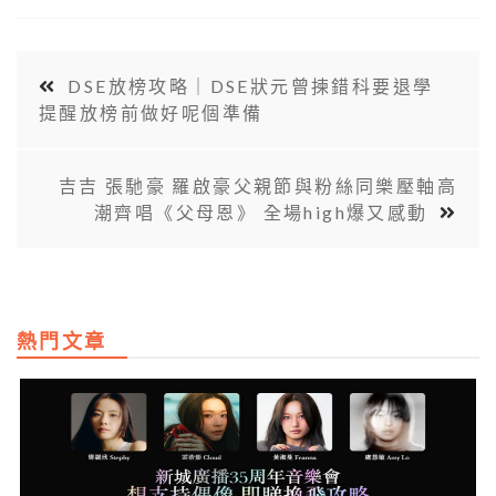
DSE放榜攻略｜DSE狀元曾揀錯科要退學
提醒放榜前做好呢個準備
吉吉 張馳豪 羅啟豪父親節與粉絲同樂壓軸高
潮齊唱《父母恩》 全場high爆又感動
熱門文章